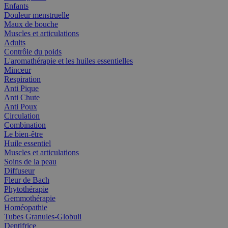
Enfants
Douleur menstruelle
Maux de bouche
Muscles et articulations
Adults
Contrôle du poids
L'aromathérapie et les huiles essentielles
Minceur
Respiration
Anti Pique
Anti Chute
Anti Poux
Circulation
Combination
Le bien-être
Huile essentiel
Muscles et articulations
Soins de la peau
Diffuseur
Fleur de Bach
Phytothérapie
Gemmothérapie
Homéopathie
Tubes Granules-Globuli
Dentifrice