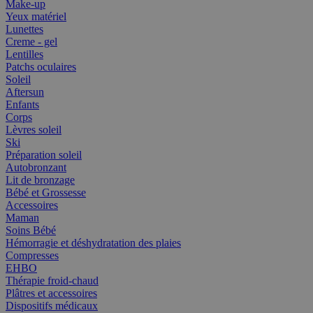
Make-up
Yeux matériel
Lunettes
Creme - gel
Lentilles
Patchs oculaires
Soleil
Aftersun
Enfants
Corps
Lèvres soleil
Ski
Préparation soleil
Autobronzant
Lit de bronzage
Bébé et Grossesse
Accessoires
Maman
Soins Bébé
Hémorragie et déshydratation des plaies
Compresses
EHBO
Thérapie froid-chaud
Plâtres et accessoires
Dispositifs médicaux