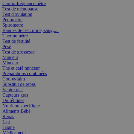
Cardio-fréquencemètre
Test de ménopause
Test d'ovulation
Pedometre
Spirometre
Bandes de test: urine, sang,....
Thermomètre
Test de fertilité
Pesé
Test de grossesse
Minceur
Minceur
Thé et café minceur
Préparations combinées
Coupe-faim
Substitut de repas
Ventre plat
Capteurs gras
Diurétiques
Nutrition spécifique
Aliments Bébé
Repas
Lait
Tisane
Médicament