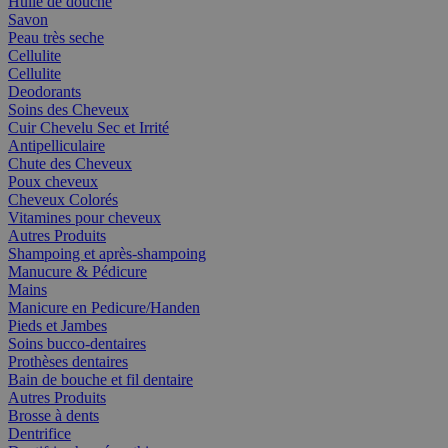
Huile de douche
Savon
Peau très seche
Cellulite
Cellulite
Deodorants
Soins des Cheveux
Cuir Chevelu Sec et Irrité
Antipelliculaire
Chute des Cheveux
Poux cheveux
Cheveux Colorés
Vitamines pour cheveux
Autres Produits
Shampoing et après-shampoing
Manucure & Pédicure
Mains
Manicure en Pedicure/Handen
Pieds et Jambes
Soins bucco-dentaires
Prothèses dentaires
Bain de bouche et fil dentaire
Autres Produits
Brosse à dents
Dentrifice