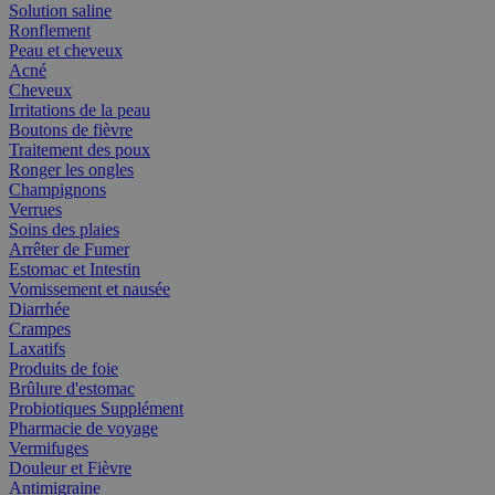
Solution saline
Ronflement
Peau et cheveux
Acné
Cheveux
Irritations de la peau
Boutons de fièvre
Traitement des poux
Ronger les ongles
Champignons
Verrues
Soins des plaies
Arrêter de Fumer
Estomac et Intestin
Vomissement et nausée
Diarrhée
Crampes
Laxatifs
Produits de foie
Brûlure d'estomac
Probiotiques Supplément
Pharmacie de voyage
Vermifuges
Douleur et Fièvre
Antimigraine