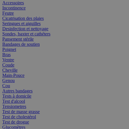
Accessoires
Incontinence
Feutre
Cicatrisation des plaies
Seringues et aiguilles
Desinfection et nettoyage
Sondes, baxter et cathéters
Pansement stérile
Bandages de soutien
Poignet
Bras
Ventre
Coude
Cheville
Main-Pouce
Genou
Cou
Autres bandages
Tests à domicile
Test d'alcool
Tensiometres
Test de masse grasse
Test de cholestérol
Test de drogue
Glucomètres