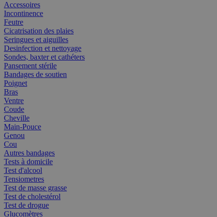
Accessoires
Incontinence
Feutre
Cicatrisation des plaies
Seringues et aiguilles
Desinfection et nettoyage
Sondes, baxter et cathéters
Pansement stérile
Bandages de soutien
Poignet
Bras
Ventre
Coude
Cheville
Main-Pouce
Genou
Cou
Autres bandages
Tests à domicile
Test d'alcool
Tensiometres
Test de masse grasse
Test de cholestérol
Test de drogue
Glucomètres