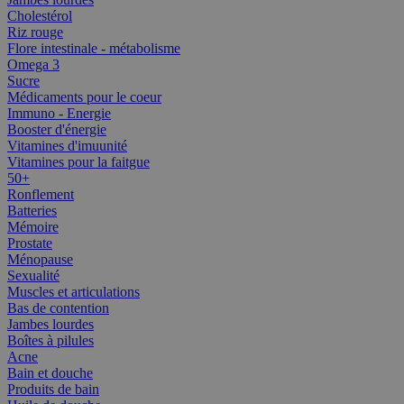
Cholestérol
Riz rouge
Flore intestinale - métabolisme
Omega 3
Sucre
Médicaments pour le coeur
Immuno - Energie
Booster d'énergie
Vitamines d'imuunité
Vitamines pour la faitgue
50+
Ronflement
Batteries
Mémoire
Prostate
Ménopause
Sexualité
Muscles et articulations
Bas de contention
Jambes lourdes
Boîtes à pilules
Acne
Bain et douche
Produits de bain