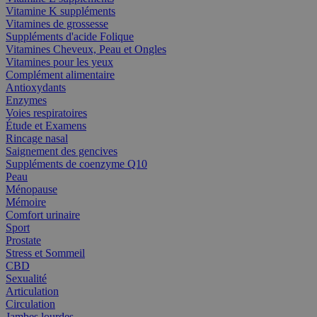
Vitamine K suppléments
Vitamines de grossesse
Suppléments d'acide Folique
Vitamines Cheveux, Peau et Ongles
Vitamines pour les yeux
Complément alimentaire
Antioxydants
Enzymes
Voies respiratoires
Étude et Examens
Rincage nasal
Saignement des gencives
Suppléments de coenzyme Q10
Peau
Ménopause
Mémoire
Comfort urinaire
Sport
Prostate
Stress et Sommeil
CBD
Sexualité
Articulation
Circulation
Jambes lourdes