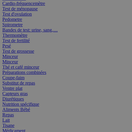
Cardio-fréquencemètre
Test de ménopause
Test d'ovulation
Pedometre
Spirometre
Bandes de test: urine, sang,....
Thermomètre
Test de fertilité
Pesé
Test de grossesse
Minceur
Minceur
Thé et café minceur
Préparations combinées
Coupe-faim
Substitut de repas
Ventre plat
Capteurs gras
Diurétiques
Nutrition spécifique
Aliments Bébé
Repas
Lait
Tisane
Médicament