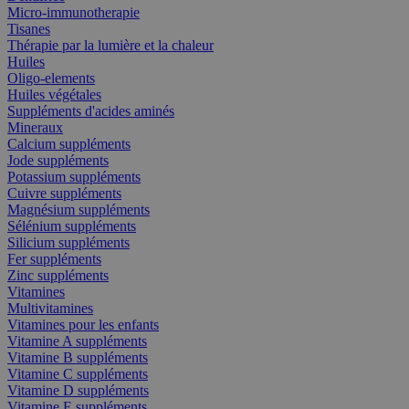
Micro-immunotherapie
Tisanes
Thérapie par la lumière et la chaleur
Huiles
Oligo-elements
Huiles végétales
Suppléments d'acides aminés
Mineraux
Calcium suppléments
Jode suppléments
Potassium suppléments
Cuivre suppléments
Magnésium suppléments
Sélénium suppléments
Silicium suppléments
Fer suppléments
Zinc suppléments
Vitamines
Multivitamines
Vitamines pour les enfants
Vitamine A suppléments
Vitamine B suppléments
Vitamine C suppléments
Vitamine D suppléments
Vitamine E suppléments