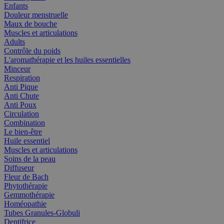
Enfants
Douleur menstruelle
Maux de bouche
Muscles et articulations
Adults
Contrôle du poids
L'aromathérapie et les huiles essentielles
Minceur
Respiration
Anti Pique
Anti Chute
Anti Poux
Circulation
Combination
Le bien-être
Huile essentiel
Muscles et articulations
Soins de la peau
Diffuseur
Fleur de Bach
Phytothérapie
Gemmothérapie
Homéopathie
Tubes Granules-Globuli
Dentifrice