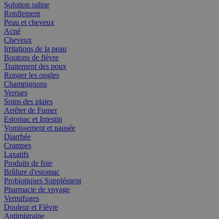
Solution saline
Ronflement
Peau et cheveux
Acné
Cheveux
Irritations de la peau
Boutons de fièvre
Traitement des poux
Ronger les ongles
Champignons
Verrues
Soins des plaies
Arrêter de Fumer
Estomac et Intestin
Vomissement et nausée
Diarrhée
Crampes
Laxatifs
Produits de foie
Brûlure d'estomac
Probiotiques Supplément
Pharmacie de voyage
Vermifuges
Douleur et Fièvre
Antimigraine