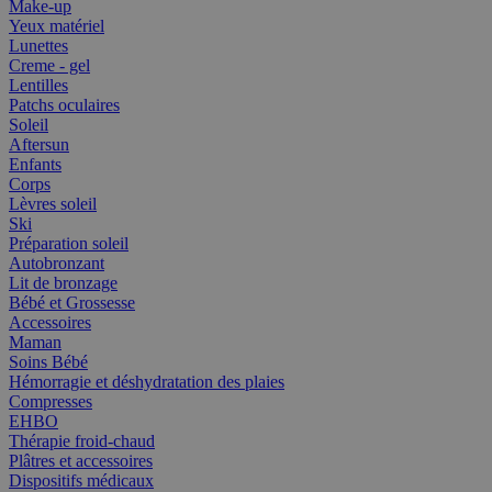
Make-up
Yeux matériel
Lunettes
Creme - gel
Lentilles
Patchs oculaires
Soleil
Aftersun
Enfants
Corps
Lèvres soleil
Ski
Préparation soleil
Autobronzant
Lit de bronzage
Bébé et Grossesse
Accessoires
Maman
Soins Bébé
Hémorragie et déshydratation des plaies
Compresses
EHBO
Thérapie froid-chaud
Plâtres et accessoires
Dispositifs médicaux