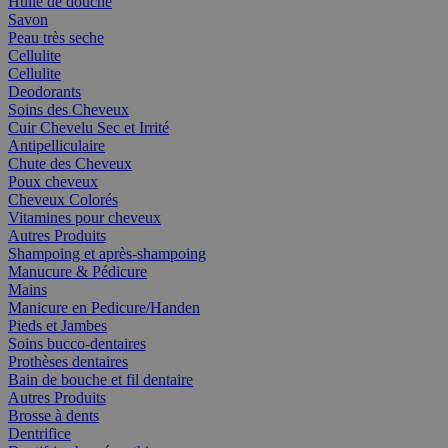
Huile de douche
Savon
Peau très seche
Cellulite
Cellulite
Deodorants
Soins des Cheveux
Cuir Chevelu Sec et Irrité
Antipelliculaire
Chute des Cheveux
Poux cheveux
Cheveux Colorés
Vitamines pour cheveux
Autres Produits
Shampoing et après-shampoing
Manucure & Pédicure
Mains
Manicure en Pedicure/Handen
Pieds et Jambes
Soins bucco-dentaires
Prothèses dentaires
Bain de bouche et fil dentaire
Autres Produits
Brosse à dents
Dentrifice