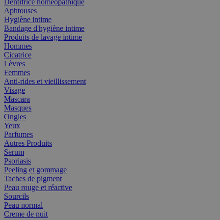
Dentifrice homéopathique
Aphtouses
Hygiène intime
Bandage d'hygiène intime
Produits de lavage intime
Hommes
Cicatrice
Lèvres
Femmes
Anti-rides et vieillissement
Visage
Mascara
Masques
Ongles
Yeux
Parfumes
Autres Produits
Serum
Psoriasis
Peeling et gommage
Taches de pigment
Peau rouge et réactive
Sourcils
Peau normal
Creme de nuit