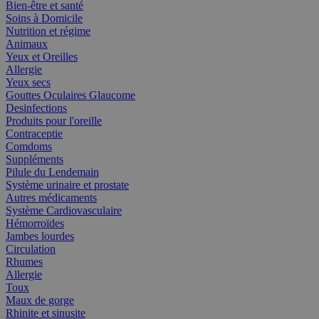
Bien-être et santé
Soins à Domicile
Nutrition et régime
Animaux
Yeux et Oreilles
Allergie
Yeux secs
Gouttes Oculaires Glaucome
Desinfections
Produits pour l'oreille
Contraceptie
Comdoms
Suppléments
Pilule du Lendemain
Système urinaire et prostate
Autres médicaments
Système Cardiovasculaire
Hémorroïdes
Jambes lourdes
Circulation
Rhumes
Allergie
Toux
Maux de gorge
Rhinite et sinusite