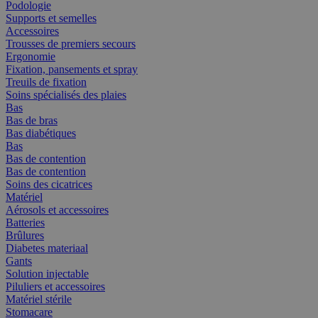
Podologie
Supports et semelles
Accessoires
Trousses de premiers secours
Ergonomie
Fixation, pansements et spray
Treuils de fixation
Soins spécialisés des plaies
Bas
Bas de bras
Bas diabétiques
Bas
Bas de contention
Bas de contention
Soins des cicatrices
Matériel
Aérosols et accessoires
Batteries
Brûlures
Diabetes materiaal
Gants
Solution injectable
Piluliers et accessoires
Matériel stérile
Stomacare