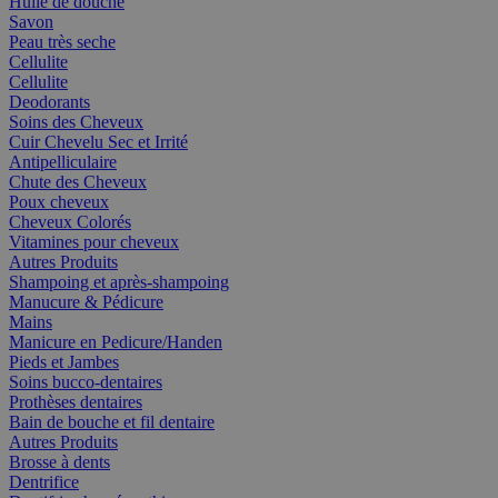
Huile de douche
Savon
Peau très seche
Cellulite
Cellulite
Deodorants
Soins des Cheveux
Cuir Chevelu Sec et Irrité
Antipelliculaire
Chute des Cheveux
Poux cheveux
Cheveux Colorés
Vitamines pour cheveux
Autres Produits
Shampoing et après-shampoing
Manucure & Pédicure
Mains
Manicure en Pedicure/Handen
Pieds et Jambes
Soins bucco-dentaires
Prothèses dentaires
Bain de bouche et fil dentaire
Autres Produits
Brosse à dents
Dentrifice