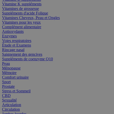
Vitamine K suppléments
Vitamines de grossesse
Suppléments d'acide Folique
Vitamines Cheveux, Peau et Ongles
Vitamines pour les yeux
Complément alimentaire
Antioxydants
Enzymes
Voies respiratoires
Étude et Examens
Rincage nasal
Saignement des gencives
Suppléments de coenzyme Q10
Peau
Ménopause
Mémoire
Comfort urinaire
Sport
Prostate
Stress et Sommeil
CBD
Sexualité
Articulation
Circulation
Jambes lourdes