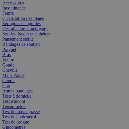
Accessoires
Incontinence
Feutre
Cicatrisation des plaies
Seringues et aiguilles
Desinfection et nettoyage
Sondes, baxter et cathéters
Pansement stérile
Bandages de soutien
Poignet
Bras
Ventre
Coude
Cheville
Main-Pouce
Genou
Cou
Autres bandages
Tests à domicile
Test d'alcool
Tensiometres
Test de masse grasse
Test de cholestérol
Test de drogue
Glucomètres