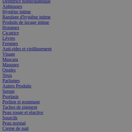
Dentifrice homéopathique
Aphtouses
Hygiène intime
Bandage d'hygiène intime
Produits de lavage intime
Hommes
Cicatrice
Lèvres
Femmes
Anti-rides et vieillissement
Visage
Mascara
Masques
Ongles
Yeux
Parfumes
Autres Produits
Serum
Psoriasis
Peeling et gommage
Taches de pigment
Peau rouge et réactive
Sourcils
Peau normal
Creme de nuit