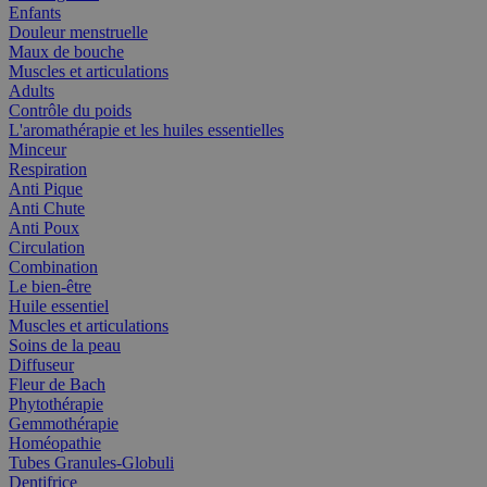
Enfants
Douleur menstruelle
Maux de bouche
Muscles et articulations
Adults
Contrôle du poids
L'aromathérapie et les huiles essentielles
Minceur
Respiration
Anti Pique
Anti Chute
Anti Poux
Circulation
Combination
Le bien-être
Huile essentiel
Muscles et articulations
Soins de la peau
Diffuseur
Fleur de Bach
Phytothérapie
Gemmothérapie
Homéopathie
Tubes Granules-Globuli
Dentifrice