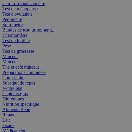
Cardio-fréquencemètre
Test de ménopause
Test d'ovulation
Pedometre
Spirometre
Bandes de test: urine, sang,....
Thermomètre
Test de fertilité
Pesé
Test de grossesse
Minceur
Minceur
Thé et café minceur
Préparations combinées
Coupe-faim
Substitut de repas
Ventre plat
Capteurs gras
Diurétiques
Nutrition spécifique
Aliments Bébé
Repas
Lait
Tisane
Médicament