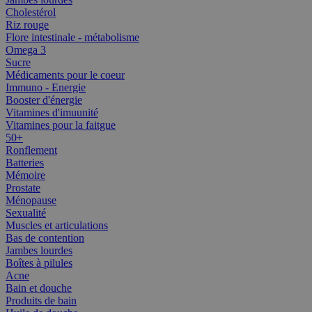
Cholestérol
Riz rouge
Flore intestinale - métabolisme
Omega 3
Sucre
Médicaments pour le coeur
Immuno - Energie
Booster d'énergie
Vitamines d'imuunité
Vitamines pour la faitgue
50+
Ronflement
Batteries
Mémoire
Prostate
Ménopause
Sexualité
Muscles et articulations
Bas de contention
Jambes lourdes
Boîtes à pilules
Acne
Bain et douche
Produits de bain