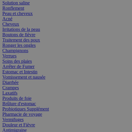
Solution saline
Ronflement
Peau et cheveux
Acné
Cheveux
Irritations de la peau
Boutons de fièvre
Traitement des poux
Ronger les ongles
Champignons
Verrues
Soins des plaies
Arrêter de Fumer
Estomac et Intestin
Vomissement et nausée
Diarrhée
Crampes
Laxatifs
Produits de foie
Brûlure d'estomac
Probiotiques Supplément
Pharmacie de voyage
Vermifuges
Douleur et Fièvre
Antimigraine