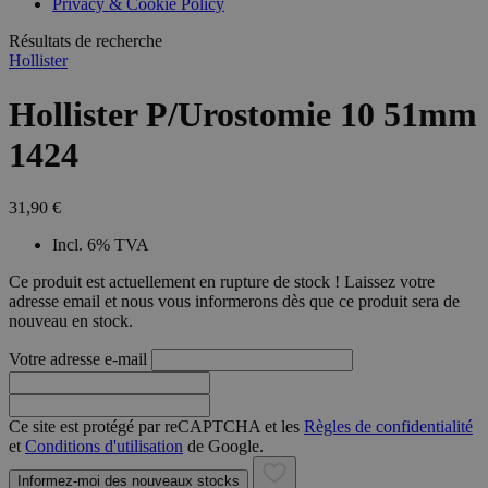
Privacy & Cookie Policy
combineren to
veel versc
gebruikerssess
Microsoft
analytische
Résultats de recherche
waardoor 
doeleinden.
kunnen w
Hollister
gevolgd.
Hollister P/Urostomie 10 51mm
1424
31,90 €
Incl. 6% TVA
Ce produit est actuellement en rupture de stock ! Laissez votre
adresse email et nous vous informerons dès que ce produit sera de
nouveau en stock.
Votre adresse e-mail
Ce site est protégé par reCAPTCHA et les
Règles de confidentialité
et
Conditions d'utilisation
de Google.
Informez-moi des nouveaux stocks