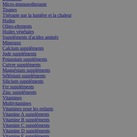
Micro-immunotherapie
Tisanes
Thérapie par la lumière et la chaleur
Huiles
Oligo-elements
Huiles végétales
Suppléments d'acides aminés
Mineraux
Calcium suppléments
Jode suppléments
Potassium suppléments
Cuivre suppléments
Magnésium suppléments
Sélénium suppléments
Silicium suppléments
Fer suppléments
Zinc suppléments
Vitamines
Multivitamines
Vitamines pour les enfants
Vitamine A suppléments
Vitamine B suppléments
Vitamine C suppléments
Vitamine D suppléments
Vitamine E suppléments