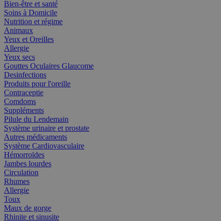
Bien-être et santé
Soins à Domicile
Nutrition et régime
Animaux
Yeux et Oreilles
Allergie
Yeux secs
Gouttes Oculaires Glaucome
Desinfections
Produits pour l'oreille
Contraceptie
Comdoms
Suppléments
Pilule du Lendemain
Système urinaire et prostate
Autres médicaments
Système Cardiovasculaire
Hémorroïdes
Jambes lourdes
Circulation
Rhumes
Allergie
Toux
Maux de gorge
Rhinite et sinusite