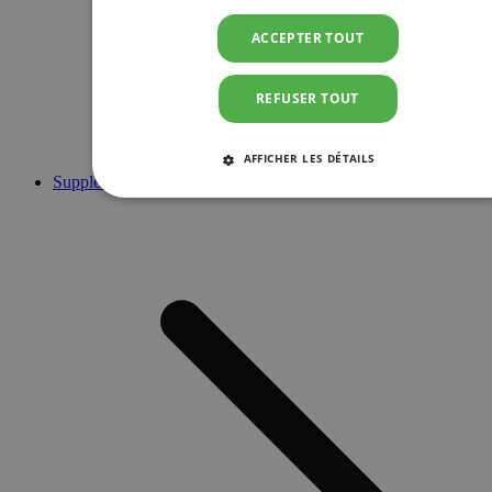
ACCEPTER TOUT
REFUSER TOUT
AFFICHER LES DÉTAILS
Suppléments
STRICTEMENT NÉCESSAIRES
PERFORMANCE
CIBLAGE
FONCTIONNALITÉ
Strictement nécessaires
Performance
Ciblage
Fonctionnalité
Les cookies strictement nécessaires habilitent des