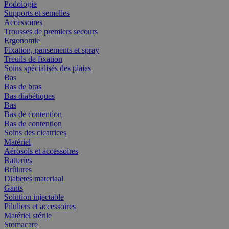
Podologie
Supports et semelles
Accessoires
Trousses de premiers secours
Ergonomie
Fixation, pansements et spray
Treuils de fixation
Soins spécialisés des plaies
Bas
Bas de bras
Bas diabétiques
Bas
Bas de contention
Bas de contention
Soins des cicatrices
Matériel
Aérosols et accessoires
Batteries
Brûlures
Diabetes materiaal
Gants
Solution injectable
Piluliers et accessoires
Matériel stérile
Stomacare