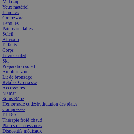
Make-up
Yeux matériel
Lunettes
Creme - gel
Lentilles
Patchs oculaires
Soleil
Aftersun
Enfants
Corps
Lèvres soleil
Ski
Préparation soleil
Autobronzant
Lit de bronzage
Bébé et Grossesse
Accessoires
Maman
Soins Bébé
Hémorragie et déshydratation des plaies
Compresses
EHBO
Thérapie froid-chaud
Plâtres et accessoires
Dispositifs médicaux