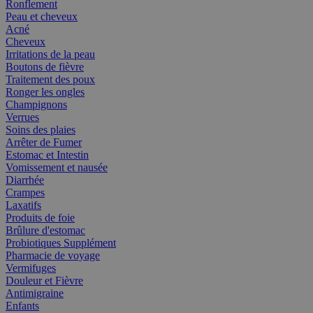
Ronflement
Peau et cheveux
Acné
Cheveux
Irritations de la peau
Boutons de fièvre
Traitement des poux
Ronger les ongles
Champignons
Verrues
Soins des plaies
Arrêter de Fumer
Estomac et Intestin
Vomissement et nausée
Diarrhée
Crampes
Laxatifs
Produits de foie
Brûlure d'estomac
Probiotiques Supplément
Pharmacie de voyage
Vermifuges
Douleur et Fièvre
Antimigraine
Enfants