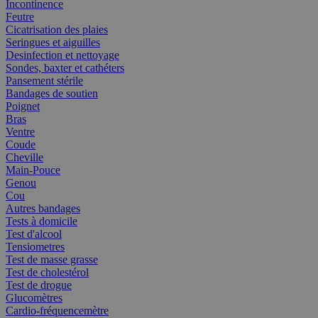
Incontinence
Feutre
Cicatrisation des plaies
Seringues et aiguilles
Desinfection et nettoyage
Sondes, baxter et cathéters
Pansement stérile
Bandages de soutien
Poignet
Bras
Ventre
Coude
Cheville
Main-Pouce
Genou
Cou
Autres bandages
Tests à domicile
Test d'alcool
Tensiometres
Test de masse grasse
Test de cholestérol
Test de drogue
Glucomètres
Cardio-fréquencemètre