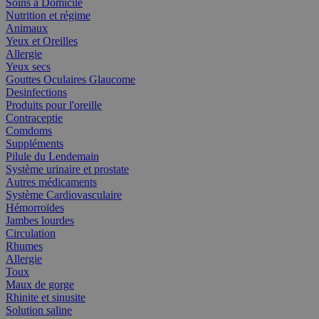
Soins à Domicile
Nutrition et régime
Animaux
Yeux et Oreilles
Allergie
Yeux secs
Gouttes Oculaires Glaucome
Desinfections
Produits pour l'oreille
Contraceptie
Comdoms
Suppléments
Pilule du Lendemain
Système urinaire et prostate
Autres médicaments
Système Cardiovasculaire
Hémorroïdes
Jambes lourdes
Circulation
Rhumes
Allergie
Toux
Maux de gorge
Rhinite et sinusite
Solution saline