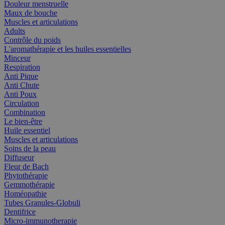
Douleur menstruelle
Maux de bouche
Muscles et articulations
Adults
Contrôle du poids
L'aromathérapie et les huiles essentielles
Minceur
Respiration
Anti Pique
Anti Chute
Anti Poux
Circulation
Combination
Le bien-être
Huile essentiel
Muscles et articulations
Soins de la peau
Diffuseur
Fleur de Bach
Phytothérapie
Gemmothérapie
Homéopathie
Tubes Granules-Globuli
Dentifrice
Micro-immunotherapie