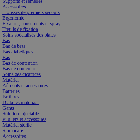
Supports et semelles
Accessoires
Trousses de premiers secours
Ergonomie
Fixation, pansements et spray
Treuils de fixation
Soins spécialisés des plaies
Bas
Bas de bras
Bas diabétiques
Bas
Bas de contention
Bas de contention
Soins des cicatrices
Matériel
Aérosols et accessoires
Batteries
Brûlures
Diabetes materiaal
Gants
Solution injectable
Piluliers et accessoires
Matériel stérile
Stomacare
Accessoires