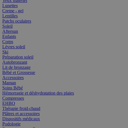
Yeux matériel
Lunettes
Creme - gel
Lentilles
Patchs oculaires
Soleil
Aftersun
Enfants
Corps
Lèvres soleil
Ski
Préparation soleil
Autobronzant
Lit de bronzage
Bébé et Grossesse
Accessoires
Maman
Soins Bébé
Hémorragie et déshydratation des plaies
Compresses
EHBO
Thérapie froid-chaud
Plâtres et accessoires
Dispositifs médicaux
Podologie