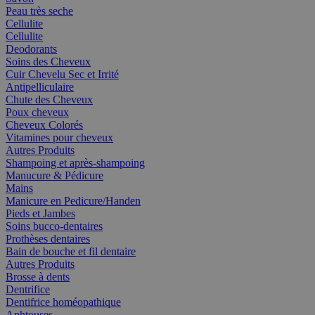
Peau très seche
Cellulite
Cellulite
Deodorants
Soins des Cheveux
Cuir Chevelu Sec et Irrité
Antipelliculaire
Chute des Cheveux
Poux cheveux
Cheveux Colorés
Vitamines pour cheveux
Autres Produits
Shampoing et après-shampoing
Manucure & Pédicure
Mains
Manicure en Pedicure/Handen
Pieds et Jambes
Soins bucco-dentaires
Prothèses dentaires
Bain de bouche et fil dentaire
Autres Produits
Brosse à dents
Dentrifice
Dentifrice homéopathique
Aphtouses