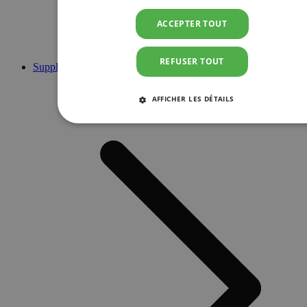
ACCEPTER TOUT
REFUSER TOUT
Suppléments
AFFICHER LES DÉTAILS
STRICTEMENT NÉCESSAIRES
PERFORMANCE
CIBLAGE
FONCTIONNALITÉ
Strictement nécessaires
Performance
Ciblage
Fonctionnalité
Les cookies strictement nécessaires habilitent des