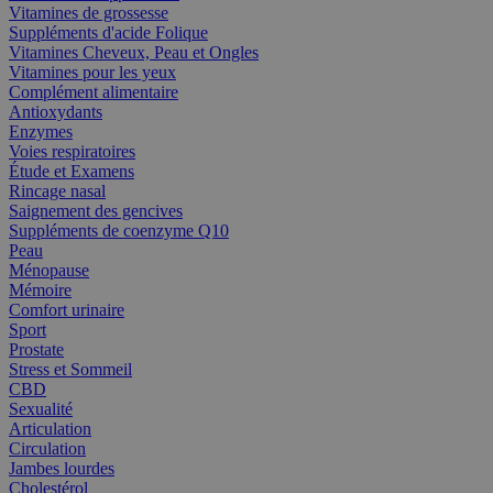
Vitamines de grossesse
Suppléments d'acide Folique
Vitamines Cheveux, Peau et Ongles
Vitamines pour les yeux
Complément alimentaire
Antioxydants
Enzymes
Voies respiratoires
Étude et Examens
Rincage nasal
Saignement des gencives
Suppléments de coenzyme Q10
Peau
Ménopause
Mémoire
Comfort urinaire
Sport
Prostate
Stress et Sommeil
CBD
Sexualité
Articulation
Circulation
Jambes lourdes
Cholestérol