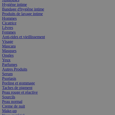
Hygiène intime
Bandage d'hygiène intime
Produits de lavage intime
Hommes
Cicatrice
Lèvres
Femmes
Anti-rides et vieillissement
Visage
Mascara
Masques
Ongles
Yeux
Parfumes
Autres Produits
Serum
Psoriasis
Peeling et gommage
Taches de pigment
Peau rouge et réactive
Sourcils
Peau normal
Creme de nuit
Make-up