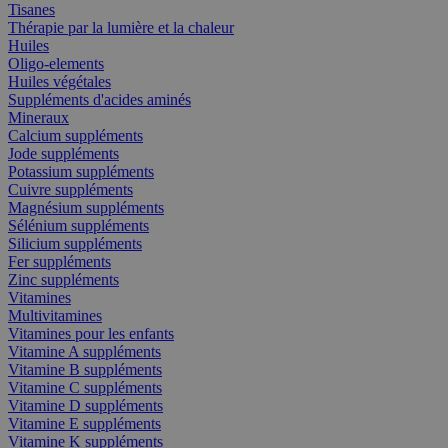
Tisanes
Thérapie par la lumière et la chaleur
Huiles
Oligo-elements
Huiles végétales
Suppléments d'acides aminés
Mineraux
Calcium suppléments
Jode suppléments
Potassium suppléments
Cuivre suppléments
Magnésium suppléments
Sélénium suppléments
Silicium suppléments
Fer suppléments
Zinc suppléments
Vitamines
Multivitamines
Vitamines pour les enfants
Vitamine A suppléments
Vitamine B suppléments
Vitamine C suppléments
Vitamine D suppléments
Vitamine E suppléments
Vitamine K suppléments