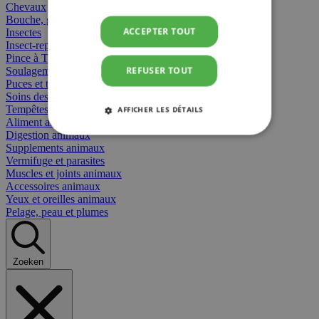
Chevaux
Bouche, gueule et bec
ACCEPTER TOUT
Insectes
Insect-repellent
Pince à Tiques
REFUSER TOUT
Soulagement des Piqûres
Puces et tiques
Soins des plaies animaux
Tempêtes et stress animaux
AFFICHER LES DÉTAILS
Aliment animaux
Digestion animaux
STRICTEMENT NÉCESSAIRES
Supplements animaux
Vermifuge et parasites
Muscles et joints animaux
PERFORMANCE
CIBLAGE
Accessoires animaux
Yeux et oreilles animaux
FONCTIONNALITÉ
Pelage, peau et plumes
Zoeken
Strictement nécessaires
Performance
Ciblage
Fonctionnalité