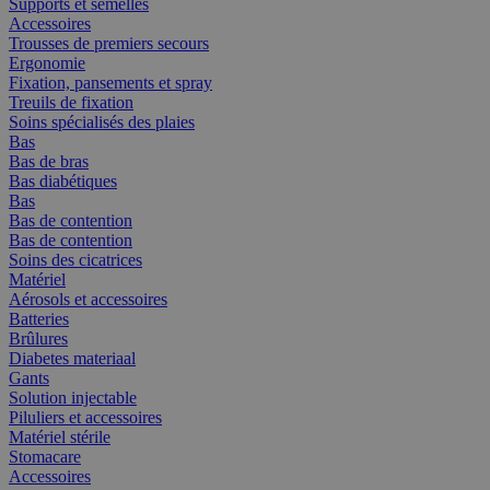
Supports et semelles
Accessoires
Trousses de premiers secours
Ergonomie
Fixation, pansements et spray
Treuils de fixation
Soins spécialisés des plaies
Bas
Bas de bras
Bas diabétiques
Bas
Bas de contention
Bas de contention
Soins des cicatrices
Matériel
Aérosols et accessoires
Batteries
Brûlures
Diabetes materiaal
Gants
Solution injectable
Piluliers et accessoires
Matériel stérile
Stomacare
Accessoires