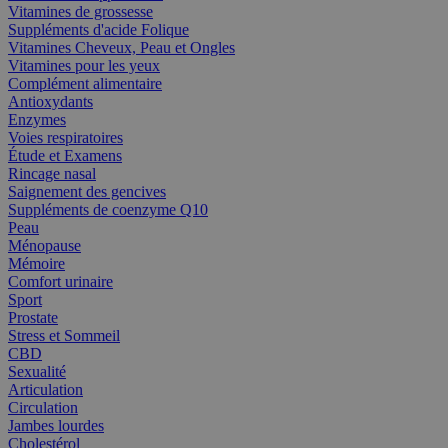
Vitamines de grossesse
Suppléments d'acide Folique
Vitamines Cheveux, Peau et Ongles
Vitamines pour les yeux
Complément alimentaire
Antioxydants
Enzymes
Voies respiratoires
Étude et Examens
Rincage nasal
Saignement des gencives
Suppléments de coenzyme Q10
Peau
Ménopause
Mémoire
Comfort urinaire
Sport
Prostate
Stress et Sommeil
CBD
Sexualité
Articulation
Circulation
Jambes lourdes
Cholestérol