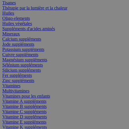
Tisanes
Thérapie par la lumière et la chaleur
Huiles
Oligo-elements
Huiles végétales
Suppléments d'acides aminés
Mineraux
Calcium suppléments
Jode suppléments
Potassium suppléments
Cuivre suppléments
Magnésium suppléments
Sélénium suppléments
Silicium suppléments
Fer suppléments
Zinc suppléments
Vitamines
Multivitamines
Vitamines pour les enfants
Vitamine A suppléments
Vitamine B suppléments
Vitamine C suppléments
Vitamine D suppléments
Vitamine E suppléments
Vitamine K suppléments