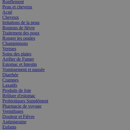
Ronflement
Peau et cheveux
Acné
Cheveux
Irritations de la peau
Boutons de fièvre
Traitement des poux
Ronger les ongles
Champignons
Verrues
Soins des plaies
Arrêter de Fumer
Estomac et Intestin
Vomissement et nausée
Diarrhée
Crampes
Laxatifs
Produits de foie
Brûlure d'estomac
Probiotiques Supplément
Pharmacie de voyage
Vermifuges
Douleur et Fièvre
Antimigraine
Enfants