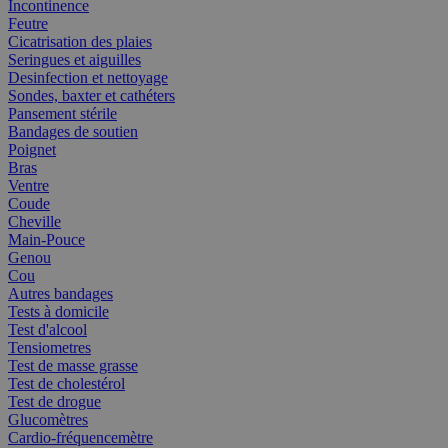
Incontinence
Feutre
Cicatrisation des plaies
Seringues et aiguilles
Desinfection et nettoyage
Sondes, baxter et cathéters
Pansement stérile
Bandages de soutien
Poignet
Bras
Ventre
Coude
Cheville
Main-Pouce
Genou
Cou
Autres bandages
Tests à domicile
Test d'alcool
Tensiometres
Test de masse grasse
Test de cholestérol
Test de drogue
Glucomètres
Cardio-fréquencemètre