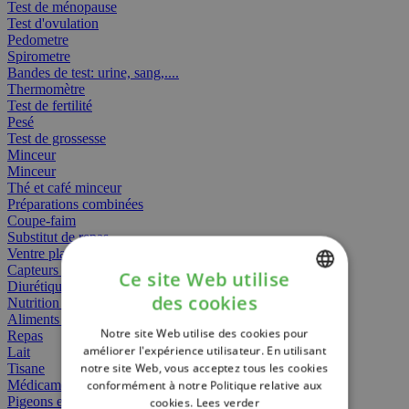
Test de ménopause
Test d'ovulation
Pedometre
Spirometre
Bandes de test: urine, sang,....
Thermomètre
Test de fertilité
Pesé
Test de grossesse
Minceur
Minceur
Thé et café minceur
Préparations combinées
Coupe-faim
Substitut de repas
Ventre plat
Capteurs gras
Ce site Web utilise
Diurétiques
des cookies
Nutrition spécifique
DUTCH
Aliments Bébé
Notre site Web utilise des cookies pour
Repas
FRENCH
améliorer l'expérience utilisateur. En utilisant
Lait
notre site Web, vous acceptez tous les cookies
Tisane
ENGLISH
Médicament
conformément à notre Politique relative aux
Pigeons et oiseaux
cookies.
Lees verder