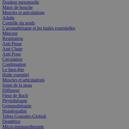
Douleur menstruelle
Maux de bouche
Muscles et articulations
Adults
Contrôle du poids
L'aromathérapie et les huiles essentielles
Minceur
Respiration
Anti Pique
Anti Chute
Anti Poux
Circulation
Combination
Le bien-être
Huile essentiel
Muscles et articulations
Soins de la peau
Diffuseur
Fleur de Bach
Phytothérapie
Gemmothérapie
Homéopathie
Tubes Granules-Globuli
Dentifrice
Micro-immunotherapie