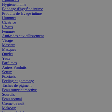
Hygiène intime
Bandage d'hygiène intime
Produits de lavage intime
Hommes
Cicatrice
Lèvres
Femmes
Anti-rides et vieillissement
Visage
Mascara
Masques
Ongles
Yeux
Parfumes
Autres Produits
Serum
Psoriasis
Peeling et gommage
Taches de pigment
Peau rouge et réactive
Sourcils
Peau normal
Creme de nuit
Make-up