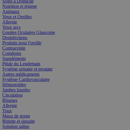
Soins à Domicile
Nutrition et régime
Animaux
Yeux et Oreilles
Allergie
Yeux secs
Gouttes Oculaires Glaucome
Desinfections
Produits pour l'oreille
Contraceptie
Comdoms
Suppléments
Pilule du Lendemain
Système urinaire et prostate
Autres médicaments
Système Cardiovasculaire
Hémorroïdes
Jambes lourdes
Circulation
Rhumes
Allergie
Toux
Maux de gorge
Rhinite et sinusite
Solution saline