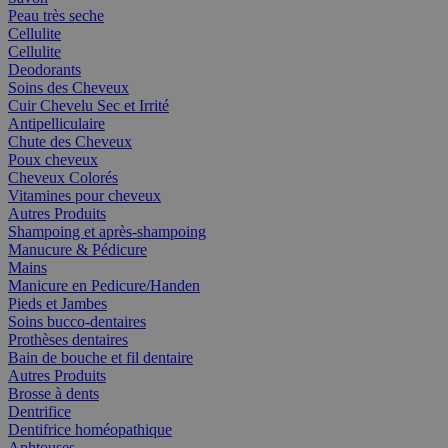
Peau très seche
Cellulite
Cellulite
Deodorants
Soins des Cheveux
Cuir Chevelu Sec et Irrité
Antipelliculaire
Chute des Cheveux
Poux cheveux
Cheveux Colorés
Vitamines pour cheveux
Autres Produits
Shampoing et après-shampoing
Manucure & Pédicure
Mains
Manicure en Pedicure/Handen
Pieds et Jambes
Soins bucco-dentaires
Prothèses dentaires
Bain de bouche et fil dentaire
Autres Produits
Brosse à dents
Dentrifice
Dentifrice homéopathique
Aphtouses