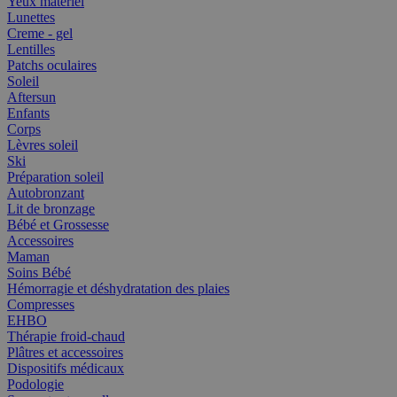
Yeux matériel
Lunettes
Creme - gel
Lentilles
Patchs oculaires
Soleil
Aftersun
Enfants
Corps
Lèvres soleil
Ski
Préparation soleil
Autobronzant
Lit de bronzage
Bébé et Grossesse
Accessoires
Maman
Soins Bébé
Hémorragie et déshydratation des plaies
Compresses
EHBO
Thérapie froid-chaud
Plâtres et accessoires
Dispositifs médicaux
Podologie