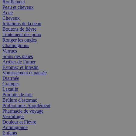
Ronflement
Peau et cheveux
Acné
Cheveux
Irritations de la peau
Boutons de fièvre
Traitement des poux
Ronger les ongles
Champignons
Verrues
Soins des plaies
Arrêter de Fumer
Estomac et Intestin
Vomissement et nausée
Diarrhée
Crampes
Laxatifs
Produits de foie
Brûlure d'estomac
Probiotiques Supplément
Pharmacie de voyage
Vermifuges
Douleur et Fièvre
Antimigraine
Enfants