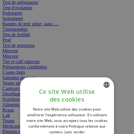
Test de ménopause
Test d'ovulation
Pedometre
Spirometre
Bandes de test: urine, sang,....
Thermomètre
Test de fertilité
Pesé
Test de grossesse
Minceur
Minceur
Thé et café minceur
Préparations combinées
Coupe-faim
Substitut de repas
Ventre plat
Capteurs gras
Ce site Web utilise
Diurétiques
des cookies
Nutrition spécifique
DUTCH
Aliments Bébé
Notre site Web utilise des cookies pour
Repas
FRENCH
améliorer l'expérience utilisateur. En utilisant
Lait
notre site Web, vous acceptez tous les cookies
Tisane
ENGLISH
Médicament
conformément à notre Politique relative aux
Pigeons et oiseaux
cookies.
Lees verder