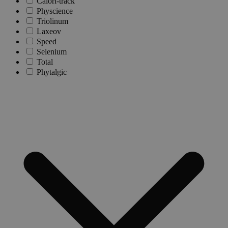
Calori-track
Physcience
Triolinum
Laxeov
Speed
Selenium
Total
Phytalgic