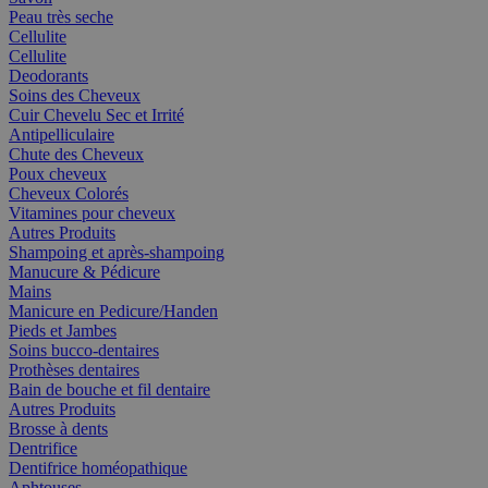
Peau très seche
Cellulite
Cellulite
Deodorants
Soins des Cheveux
Cuir Chevelu Sec et Irrité
Antipelliculaire
Chute des Cheveux
Poux cheveux
Cheveux Colorés
Vitamines pour cheveux
Autres Produits
Shampoing et après-shampoing
Manucure & Pédicure
Mains
Manicure en Pedicure/Handen
Pieds et Jambes
Soins bucco-dentaires
Prothèses dentaires
Bain de bouche et fil dentaire
Autres Produits
Brosse à dents
Dentrifice
Dentifrice homéopathique
Aphtouses