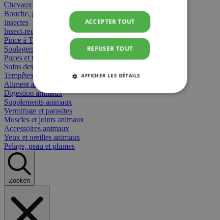
Chevaux
Bouche, gueule et bec
ACCEPTER TOUT
Insectes
Insect-repellent
Pince à Tiques
REFUSER TOUT
Soulagement des Piqûres
Puces et tiques
Soins des plaies animaux
Tempêtes et stress animaux
AFFICHER LES DÉTAILS
Aliment animaux
Digestion animaux
STRICTEMENT NÉCESSAIRES
Supplements animaux
Vermifuge et parasites
Muscles et joints animaux
PERFORMANCE
CIBLAGE
Accessoires animaux
Yeux et oreilles animaux
FONCTIONNALITÉ
Pelage, peau et plumes
Zoeken
Strictement nécessaires
Performance
Ciblage
Fonctionnalité