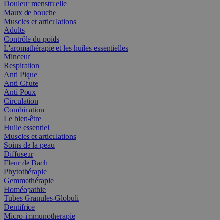
Douleur menstruelle
Maux de bouche
Muscles et articulations
Adults
Contrôle du poids
L'aromathérapie et les huiles essentielles
Minceur
Respiration
Anti Pique
Anti Chute
Anti Poux
Circulation
Combination
Le bien-être
Huile essentiel
Muscles et articulations
Soins de la peau
Diffuseur
Fleur de Bach
Phytothérapie
Gemmothérapie
Homéopathie
Tubes Granules-Globuli
Dentifrice
Micro-immunotherapie