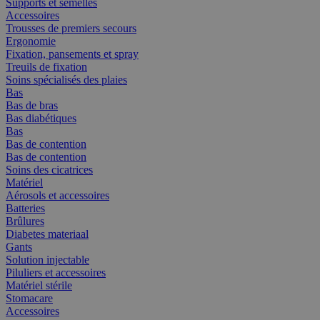
Supports et semelles
Accessoires
Trousses de premiers secours
Ergonomie
Fixation, pansements et spray
Treuils de fixation
Soins spécialisés des plaies
Bas
Bas de bras
Bas diabétiques
Bas
Bas de contention
Bas de contention
Soins des cicatrices
Matériel
Aérosols et accessoires
Batteries
Brûlures
Diabetes materiaal
Gants
Solution injectable
Piluliers et accessoires
Matériel stérile
Stomacare
Accessoires