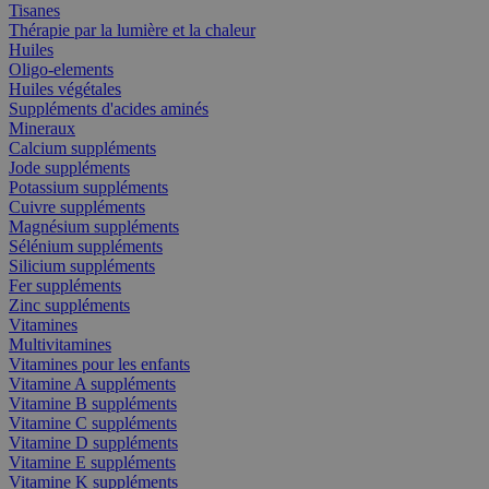
Tisanes
Thérapie par la lumière et la chaleur
Huiles
Oligo-elements
Huiles végétales
Suppléments d'acides aminés
Mineraux
Calcium suppléments
Jode suppléments
Potassium suppléments
Cuivre suppléments
Magnésium suppléments
Sélénium suppléments
Silicium suppléments
Fer suppléments
Zinc suppléments
Vitamines
Multivitamines
Vitamines pour les enfants
Vitamine A suppléments
Vitamine B suppléments
Vitamine C suppléments
Vitamine D suppléments
Vitamine E suppléments
Vitamine K suppléments