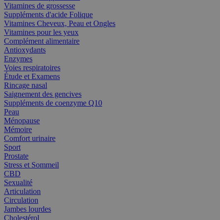
Vitamines de grossesse
Suppléments d'acide Folique
Vitamines Cheveux, Peau et Ongles
Vitamines pour les yeux
Complément alimentaire
Antioxydants
Enzymes
Voies respiratoires
Étude et Examens
Rincage nasal
Saignement des gencives
Suppléments de coenzyme Q10
Peau
Ménopause
Mémoire
Comfort urinaire
Sport
Prostate
Stress et Sommeil
CBD
Sexualité
Articulation
Circulation
Jambes lourdes
Cholestérol