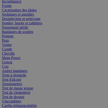
Incontinence
Feutre
Cicatrisation des plaies
Seringues et aiguilles
Desinfection et nettoyage
Sondes, baxter et cathéters
Pansement stérile
Bandages de soutien
Poignet
Bras
Ventre
Coude
Cheville
Main-Pouce
Genou
Cou
Autres bandages
Tests à domicile
Test d'alcool
Tensiometres
Test de masse grasse
Test de cholestérol
Test de drogue
Glucomètres
Cardio-fréquencemètre