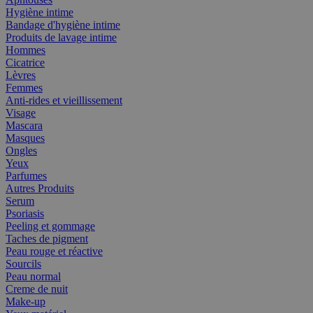
Hygiène intime
Bandage d'hygiène intime
Produits de lavage intime
Hommes
Cicatrice
Lèvres
Femmes
Anti-rides et vieillissement
Visage
Mascara
Masques
Ongles
Yeux
Parfumes
Autres Produits
Serum
Psoriasis
Peeling et gommage
Taches de pigment
Peau rouge et réactive
Sourcils
Peau normal
Creme de nuit
Make-up