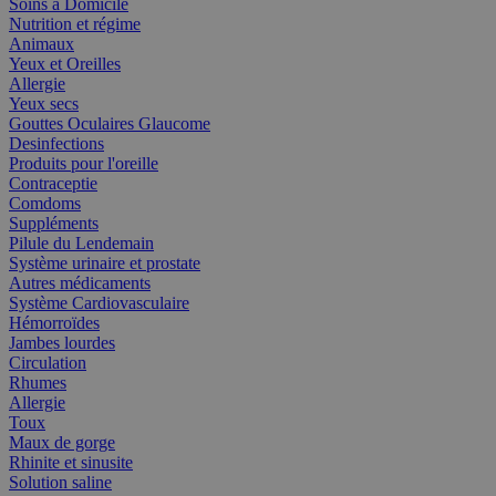
Soins à Domicile
Nutrition et régime
Animaux
Yeux et Oreilles
Allergie
Yeux secs
Gouttes Oculaires Glaucome
Desinfections
Produits pour l'oreille
Contraceptie
Comdoms
Suppléments
Pilule du Lendemain
Système urinaire et prostate
Autres médicaments
Système Cardiovasculaire
Hémorroïdes
Jambes lourdes
Circulation
Rhumes
Allergie
Toux
Maux de gorge
Rhinite et sinusite
Solution saline