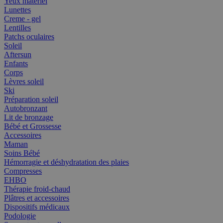
Yeux matériel
Lunettes
Creme - gel
Lentilles
Patchs oculaires
Soleil
Aftersun
Enfants
Corps
Lèvres soleil
Ski
Préparation soleil
Autobronzant
Lit de bronzage
Bébé et Grossesse
Accessoires
Maman
Soins Bébé
Hémorragie et déshydratation des plaies
Compresses
EHBO
Thérapie froid-chaud
Plâtres et accessoires
Dispositifs médicaux
Podologie