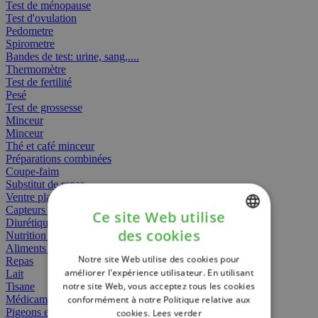
Test de ménopause
Test d'ovulation
Pedometre
Spirometre
Bandes de test: urine, sang,....
Thermomètre
Test de fertilité
Pesé
Test de grossesse
Minceur
Minceur
Thé et café minceur
Préparations combinées
Coupe-faim
Substitut de repas
Ventre plat
Capteurs gras
Ce site Web utilise
Diurétiques
des cookies
Nutrition spécifique
DUTCH
Aliments Bébé
Notre site Web utilise des cookies pour
Repas
FRENCH
améliorer l'expérience utilisateur. En utilisant
Lait
notre site Web, vous acceptez tous les cookies
Tisane
ENGLISH
Médicament
conformément à notre Politique relative aux
Pigeons et oiseaux
cookies.
Lees verder