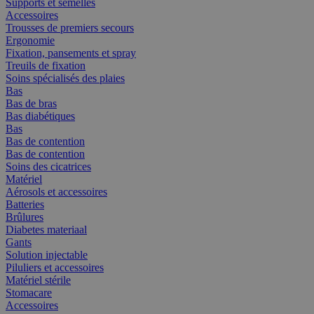
Supports et semelles
Accessoires
Trousses de premiers secours
Ergonomie
Fixation, pansements et spray
Treuils de fixation
Soins spécialisés des plaies
Bas
Bas de bras
Bas diabétiques
Bas
Bas de contention
Bas de contention
Soins des cicatrices
Matériel
Aérosols et accessoires
Batteries
Brûlures
Diabetes materiaal
Gants
Solution injectable
Piluliers et accessoires
Matériel stérile
Stomacare
Accessoires