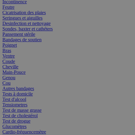
Incontinence
Feutre
Cicatrisation des plaies
Seringues et aiguilles
Desinfection et nettoyage
Sondes, baxter et cathéters
Pansement stérile
Bandages de soutien
Poignet
Bras
Ventre
Coude
Cheville
Main-Pouce
Genou
Cou
Autres bandages
Tests à domicile
Test d'alcool
Tensiometres
Test de masse grasse
Test de cholestérol
Test de drogue
Glucomètres
Cardio-fréquencemètre