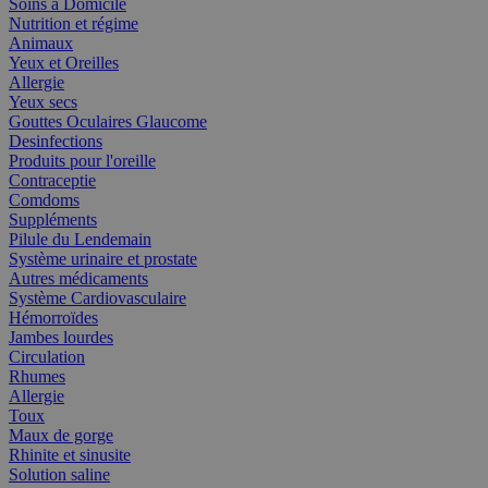
Soins à Domicile
Nutrition et régime
Animaux
Yeux et Oreilles
Allergie
Yeux secs
Gouttes Oculaires Glaucome
Desinfections
Produits pour l'oreille
Contraceptie
Comdoms
Suppléments
Pilule du Lendemain
Système urinaire et prostate
Autres médicaments
Système Cardiovasculaire
Hémorroïdes
Jambes lourdes
Circulation
Rhumes
Allergie
Toux
Maux de gorge
Rhinite et sinusite
Solution saline