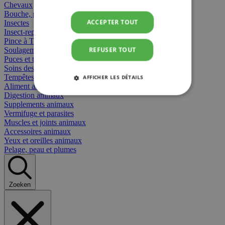
Chevaux
Bouche, gueule et bec
ACCEPTER TOUT
Insectes
Insect-repellent
Pince à Tiques
REFUSER TOUT
Soulagement des Piqûres
Puces et tiques
Soins des plaies animaux
Tempêtes et stress animaux
AFFICHER LES DÉTAILS
Aliment animaux
Digestion animaux
STRICTEMENT NÉCESSAIRES
Supplements animaux
Vermifuge et parasites
Muscles et joints animaux
PERFORMANCE
CIBLAGE
Accessoires animaux
Yeux et oreilles animaux
FONCTIONNALITÉ
Pelage, peau et plumes
Zoeken
Strictement nécessaires
Performance
Ciblage
Fonctionnalité