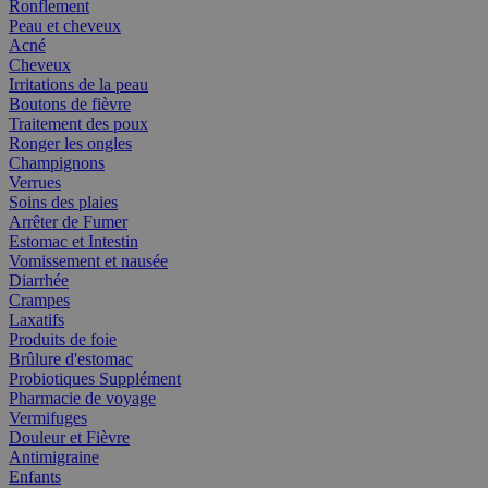
Ronflement
Peau et cheveux
Acné
Cheveux
Irritations de la peau
Boutons de fièvre
Traitement des poux
Ronger les ongles
Champignons
Verrues
Soins des plaies
Arrêter de Fumer
Estomac et Intestin
Vomissement et nausée
Diarrhée
Crampes
Laxatifs
Produits de foie
Brûlure d'estomac
Probiotiques Supplément
Pharmacie de voyage
Vermifuges
Douleur et Fièvre
Antimigraine
Enfants