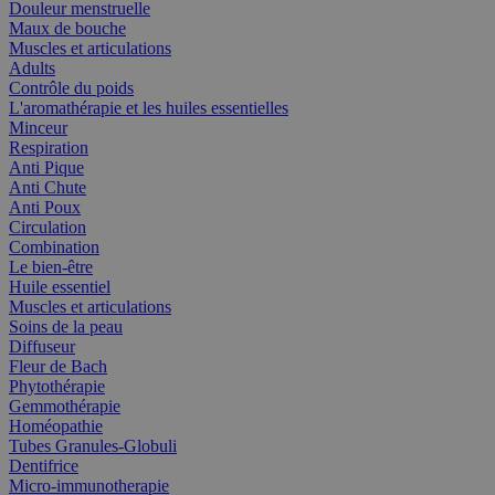
Douleur menstruelle
Maux de bouche
Muscles et articulations
Adults
Contrôle du poids
L'aromathérapie et les huiles essentielles
Minceur
Respiration
Anti Pique
Anti Chute
Anti Poux
Circulation
Combination
Le bien-être
Huile essentiel
Muscles et articulations
Soins de la peau
Diffuseur
Fleur de Bach
Phytothérapie
Gemmothérapie
Homéopathie
Tubes Granules-Globuli
Dentifrice
Micro-immunotherapie