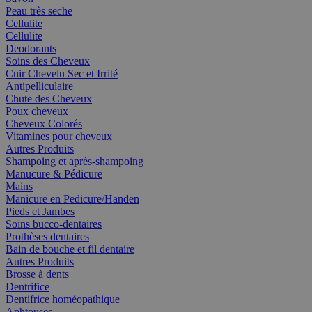
Peau très seche
Cellulite
Cellulite
Deodorants
Soins des Cheveux
Cuir Chevelu Sec et Irrité
Antipelliculaire
Chute des Cheveux
Poux cheveux
Cheveux Colorés
Vitamines pour cheveux
Autres Produits
Shampoing et après-shampoing
Manucure & Pédicure
Mains
Manicure en Pedicure/Handen
Pieds et Jambes
Soins bucco-dentaires
Prothèses dentaires
Bain de bouche et fil dentaire
Autres Produits
Brosse à dents
Dentrifice
Dentifrice homéopathique
Aphtouses