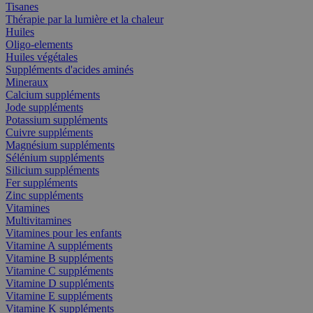
Tisanes
Thérapie par la lumière et la chaleur
Huiles
Oligo-elements
Huiles végétales
Suppléments d'acides aminés
Mineraux
Calcium suppléments
Jode suppléments
Potassium suppléments
Cuivre suppléments
Magnésium suppléments
Sélénium suppléments
Silicium suppléments
Fer suppléments
Zinc suppléments
Vitamines
Multivitamines
Vitamines pour les enfants
Vitamine A suppléments
Vitamine B suppléments
Vitamine C suppléments
Vitamine D suppléments
Vitamine E suppléments
Vitamine K suppléments