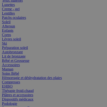
Yeux matériel
Lunettes
Creme - gel
Lentilles
Patchs oculaires
Soleil
Aftersun
Enfants
Corps
Lèvres soleil
Ski
Préparation soleil
Autobronzant
Lit de bronzage
Bébé et Grossesse
Accessoires
Maman
Soins Bébé
Hémorragie et déshydratation des plaies
Compresses
EHBO
Thérapie froid-chaud
Plâtres et accessoires
Dispositifs médicaux
Podologie