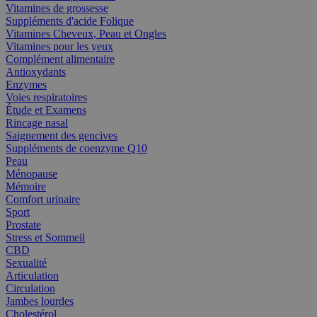
Vitamines de grossesse
Suppléments d'acide Folique
Vitamines Cheveux, Peau et Ongles
Vitamines pour les yeux
Complément alimentaire
Antioxydants
Enzymes
Voies respiratoires
Étude et Examens
Rincage nasal
Saignement des gencives
Suppléments de coenzyme Q10
Peau
Ménopause
Mémoire
Comfort urinaire
Sport
Prostate
Stress et Sommeil
CBD
Sexualité
Articulation
Circulation
Jambes lourdes
Cholestérol