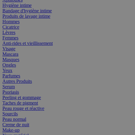
Hygiène intime
Bandage d'hygiène intime
Produits de lavage intime
Hommes
Cicatrice
Lèvres
Femmes
Anti-rides et vieillissement
Visage
Mascara
Masques
Ongles
Yeux
Parfumes
Autres Produits
Serum
Psoriasis
Peeling et gommage
Taches de pigment
Peau rouge et réactive
Sourcils
Peau normal
Creme de nuit
Make-up