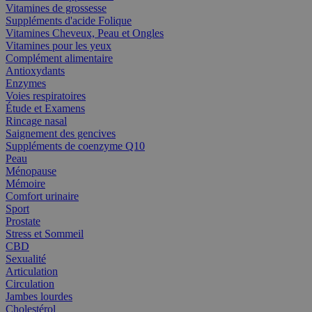
Vitamines de grossesse
Suppléments d'acide Folique
Vitamines Cheveux, Peau et Ongles
Vitamines pour les yeux
Complément alimentaire
Antioxydants
Enzymes
Voies respiratoires
Étude et Examens
Rincage nasal
Saignement des gencives
Suppléments de coenzyme Q10
Peau
Ménopause
Mémoire
Comfort urinaire
Sport
Prostate
Stress et Sommeil
CBD
Sexualité
Articulation
Circulation
Jambes lourdes
Cholestérol