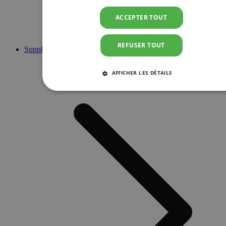
ACCEPTER TOUT
REFUSER TOUT
Suppléments
AFFICHER LES DÉTAILS
STRICTEMENT NÉCESSAIRES
PERFORMANCE
CIBLAGE
FONCTIONNALITÉ
Strictement nécessaires
Performance
Ciblage
Fonctionnalité
Les cookies strictement nécessaires habilitent des