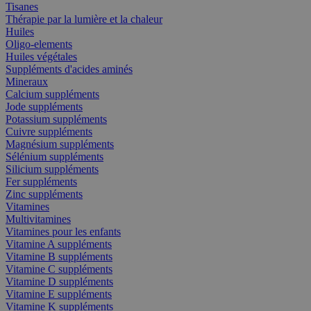
Tisanes
Thérapie par la lumière et la chaleur
Huiles
Oligo-elements
Huiles végétales
Suppléments d'acides aminés
Mineraux
Calcium suppléments
Jode suppléments
Potassium suppléments
Cuivre suppléments
Magnésium suppléments
Sélénium suppléments
Silicium suppléments
Fer suppléments
Zinc suppléments
Vitamines
Multivitamines
Vitamines pour les enfants
Vitamine A suppléments
Vitamine B suppléments
Vitamine C suppléments
Vitamine D suppléments
Vitamine E suppléments
Vitamine K suppléments