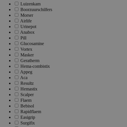
Luizenkam
Boorzuurschilfers
Morser
Airlife
Urinepot
Anabox
Pill
Glucosamine
Vortex
Masker
Geratherm
Hema-combistix
Appeg
Aca
Resultz
Hemastix
Scalper
Flaem
Bebisol
Rapidflaem
Easigrip
Surgifix