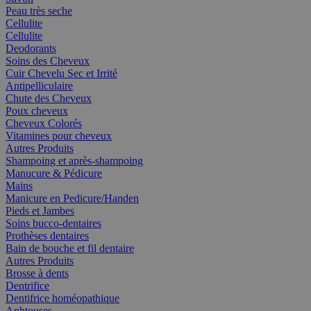
Peau très seche
Cellulite
Cellulite
Deodorants
Soins des Cheveux
Cuir Chevelu Sec et Irrité
Antipelliculaire
Chute des Cheveux
Poux cheveux
Cheveux Colorés
Vitamines pour cheveux
Autres Produits
Shampoing et après-shampoing
Manucure & Pédicure
Mains
Manicure en Pedicure/Handen
Pieds et Jambes
Soins bucco-dentaires
Prothèses dentaires
Bain de bouche et fil dentaire
Autres Produits
Brosse à dents
Dentrifice
Dentifrice homéopathique
Aphtouses