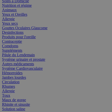
Soins à Domicile
Nutrition et régime
Animaux
Yeux et Oreilles
Allergie
Yeux secs
Gouttes Oculaires Glaucome
Desinfections
Produits pour l'oreille
Contraceptie
Comdoms
Suppléments
Pilule du Lendemain
Système urinaire et prostate
Autres médicaments
Système Cardiovasculaire
Hémorroïdes
Jambes lourdes
Circulation
Rhumes
Allergie
Toux
Maux de gorge
Rhinite et sinusite
Solution saline