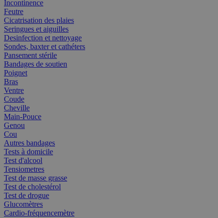
Incontinence
Feutre
Cicatrisation des plaies
Seringues et aiguilles
Desinfection et nettoyage
Sondes, baxter et cathéters
Pansement stérile
Bandages de soutien
Poignet
Bras
Ventre
Coude
Cheville
Main-Pouce
Genou
Cou
Autres bandages
Tests à domicile
Test d'alcool
Tensiometres
Test de masse grasse
Test de cholestérol
Test de drogue
Glucomètres
Cardio-fréquencemètre