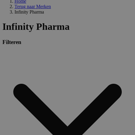
Home
combineren to
veel versc
gebruikerssess
Terug naar
Merken
Microsoft
analytische
waardoor 
Infinity Pharma
doeleinden.
kunnen w
gevolgd.
Infinity Pharma
Filteren