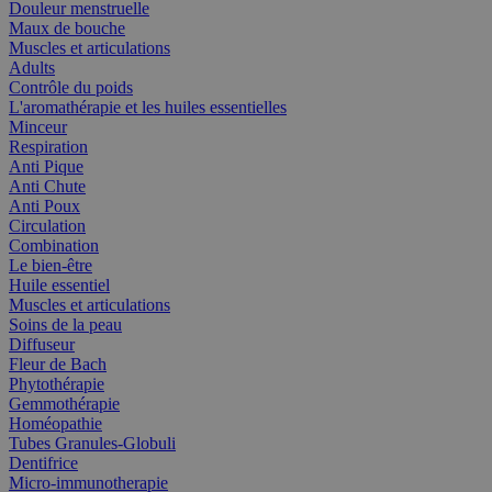
Douleur menstruelle
Maux de bouche
Muscles et articulations
Adults
Contrôle du poids
L'aromathérapie et les huiles essentielles
Minceur
Respiration
Anti Pique
Anti Chute
Anti Poux
Circulation
Combination
Le bien-être
Huile essentiel
Muscles et articulations
Soins de la peau
Diffuseur
Fleur de Bach
Phytothérapie
Gemmothérapie
Homéopathie
Tubes Granules-Globuli
Dentifrice
Micro-immunotherapie