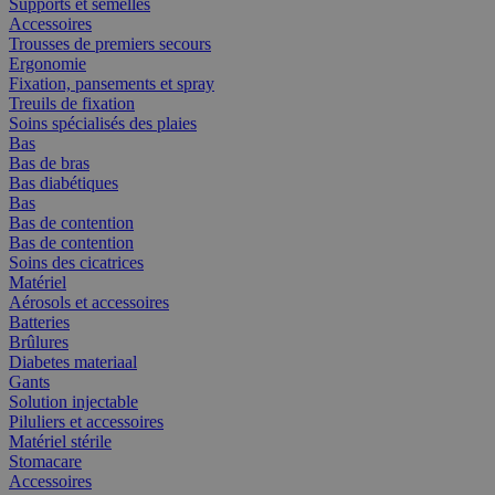
Supports et semelles
Accessoires
Trousses de premiers secours
Ergonomie
Fixation, pansements et spray
Treuils de fixation
Soins spécialisés des plaies
Bas
Bas de bras
Bas diabétiques
Bas
Bas de contention
Bas de contention
Soins des cicatrices
Matériel
Aérosols et accessoires
Batteries
Brûlures
Diabetes materiaal
Gants
Solution injectable
Piluliers et accessoires
Matériel stérile
Stomacare
Accessoires