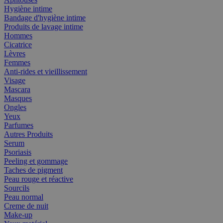
Hygiène intime
Bandage d'hygiène intime
Produits de lavage intime
Hommes
Cicatrice
Lèvres
Femmes
Anti-rides et vieillissement
Visage
Mascara
Masques
Ongles
Yeux
Parfumes
Autres Produits
Serum
Psoriasis
Peeling et gommage
Taches de pigment
Peau rouge et réactive
Sourcils
Peau normal
Creme de nuit
Make-up