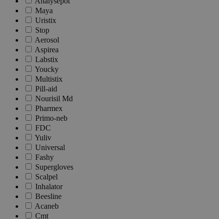
Analysepot
Maya
Uristix
Stop
Aerosol
Aspirea
Labstix
Youcky
Multistix
Pill-aid
Nourisil Md
Pharmex
Primo-neb
FDC
Yuliv
Universal
Fashy
Supergloves
Scalpel
Inhalator
Beesline
Acaneb
Cmt