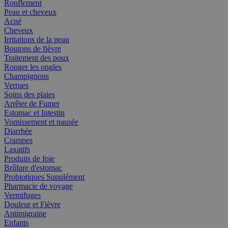
Ronflement
Peau et cheveux
Acné
Cheveux
Irritations de la peau
Boutons de fièvre
Traitement des poux
Ronger les ongles
Champignons
Verrues
Soins des plaies
Arrêter de Fumer
Estomac et Intestin
Vomissement et nausée
Diarrhée
Crampes
Laxatifs
Produits de foie
Brûlure d'estomac
Probiotiques Supplément
Pharmacie de voyage
Vermifuges
Douleur et Fièvre
Antimigraine
Enfants