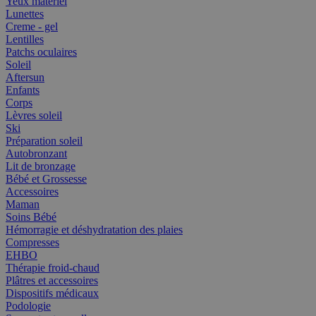
Yeux matériel
Lunettes
Creme - gel
Lentilles
Patchs oculaires
Soleil
Aftersun
Enfants
Corps
Lèvres soleil
Ski
Préparation soleil
Autobronzant
Lit de bronzage
Bébé et Grossesse
Accessoires
Maman
Soins Bébé
Hémorragie et déshydratation des plaies
Compresses
EHBO
Thérapie froid-chaud
Plâtres et accessoires
Dispositifs médicaux
Podologie