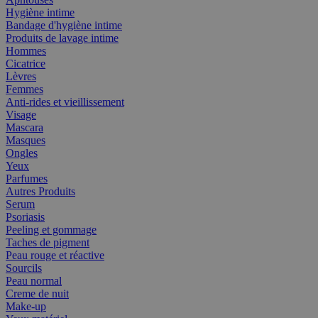
Hygiène intime
Bandage d'hygiène intime
Produits de lavage intime
Hommes
Cicatrice
Lèvres
Femmes
Anti-rides et vieillissement
Visage
Mascara
Masques
Ongles
Yeux
Parfumes
Autres Produits
Serum
Psoriasis
Peeling et gommage
Taches de pigment
Peau rouge et réactive
Sourcils
Peau normal
Creme de nuit
Make-up