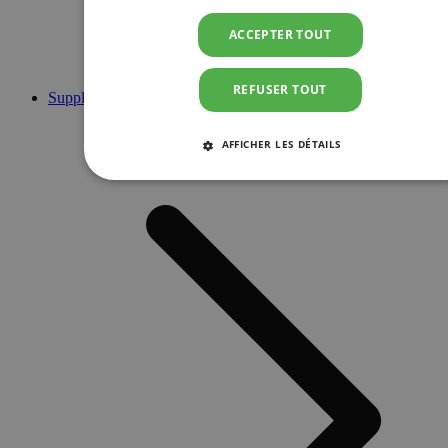
ACCEPTER TOUT
REFUSER TOUT
Suppléments
AFFICHER LES DÉTAILS
STRICTEMENT NÉCESSAIRES
PERFORMANCE
CIBLAGE
FONCTIONNALITÉ
Strictement nécessaires
Performance
Ciblage
Fonctionnalité
Les cookies strictement nécessaires habilitent des