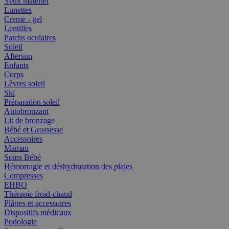
Yeux matériel
Lunettes
Creme - gel
Lentilles
Patchs oculaires
Soleil
Aftersun
Enfants
Corps
Lèvres soleil
Ski
Préparation soleil
Autobronzant
Lit de bronzage
Bébé et Grossesse
Accessoires
Maman
Soins Bébé
Hémorragie et déshydratation des plaies
Compresses
EHBO
Thérapie froid-chaud
Plâtres et accessoires
Dispositifs médicaux
Podologie