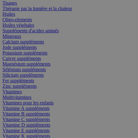
Tisanes
Thérapie par la lumière et la chaleur
Huiles
Oligo-elements
Huiles végétales
Suppléments d'acides aminés
Mineraux
Calcium suppléments
Jode suppléments
Potassium suppléments
Cuivre suppléments
Magnésium suppléments
Sélénium suppléments
Silicium suppléments
Fer suppléments
Zinc suppléments
Vitamines
Multivitamines
Vitamines pour les enfants
Vitamine A suppléments
Vitamine B suppléments
Vitamine C suppléments
Vitamine D suppléments
Vitamine E suppléments
Vitamine K suppléments