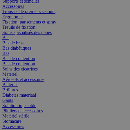
Supports et semelles
Accessoires
Trousses de premiers secours
Ergonomie
Fixation, pansements et spray
Treuils de fixation
Soins spécialisés des plaies
Bas
Bas de bras
Bas diabétiques
Bas
Bas de contention
Bas de contention
Soins des cicatrices
Matériel
Aérosols et accessoires
Batteries
Brûlures
Diabetes materiaal
Gants
Solution injectable
Piluliers et accessoires
Matériel stérile
Stomacare
Accessoires