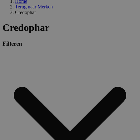
Home
combineren to
veel versc
gebruikerssess
Terug naar
Merken
Microsoft
analytische
waardoor 
Credophar
doeleinden.
kunnen w
gevolgd.
Credophar
Filteren