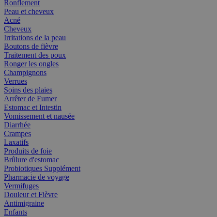
Ronflement
Peau et cheveux
Acné
Cheveux
Irritations de la peau
Boutons de fièvre
Traitement des poux
Ronger les ongles
Champignons
Verrues
Soins des plaies
Arrêter de Fumer
Estomac et Intestin
Vomissement et nausée
Diarrhée
Crampes
Laxatifs
Produits de foie
Brûlure d'estomac
Probiotiques Supplément
Pharmacie de voyage
Vermifuges
Douleur et Fièvre
Antimigraine
Enfants