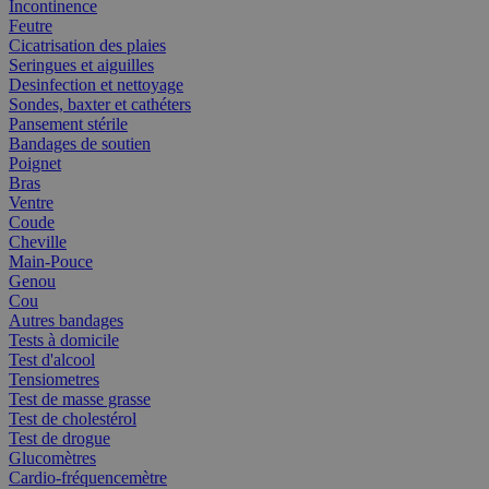
Incontinence
Feutre
Cicatrisation des plaies
Seringues et aiguilles
Desinfection et nettoyage
Sondes, baxter et cathéters
Pansement stérile
Bandages de soutien
Poignet
Bras
Ventre
Coude
Cheville
Main-Pouce
Genou
Cou
Autres bandages
Tests à domicile
Test d'alcool
Tensiometres
Test de masse grasse
Test de cholestérol
Test de drogue
Glucomètres
Cardio-fréquencemètre