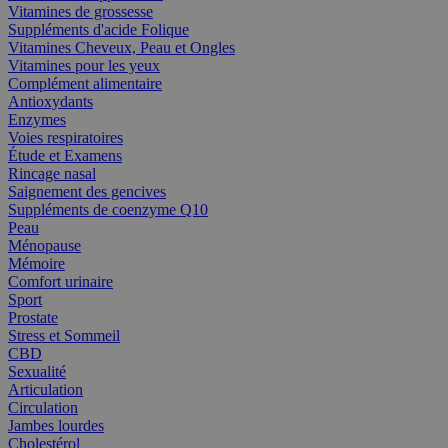
Vitamines de grossesse
Suppléments d'acide Folique
Vitamines Cheveux, Peau et Ongles
Vitamines pour les yeux
Complément alimentaire
Antioxydants
Enzymes
Voies respiratoires
Étude et Examens
Rincage nasal
Saignement des gencives
Suppléments de coenzyme Q10
Peau
Ménopause
Mémoire
Comfort urinaire
Sport
Prostate
Stress et Sommeil
CBD
Sexualité
Articulation
Circulation
Jambes lourdes
Cholestérol