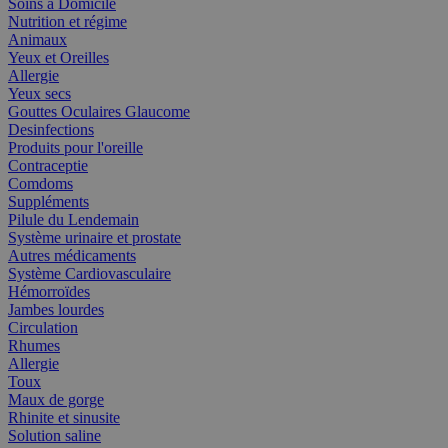
Soins à Domicile
Nutrition et régime
Animaux
Yeux et Oreilles
Allergie
Yeux secs
Gouttes Oculaires Glaucome
Desinfections
Produits pour l'oreille
Contraceptie
Comdoms
Suppléments
Pilule du Lendemain
Système urinaire et prostate
Autres médicaments
Système Cardiovasculaire
Hémorroïdes
Jambes lourdes
Circulation
Rhumes
Allergie
Toux
Maux de gorge
Rhinite et sinusite
Solution saline