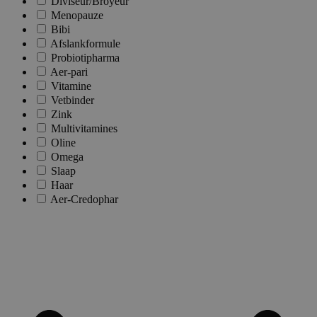
Diviseur/Broyeur
Menopauze
Bibi
Afslankformule
Probiotipharma
Aer-pari
Vitamine
Vetbinder
Zink
Multivitamines
Oline
Omega
Slaap
Haar
Aer-Credophar