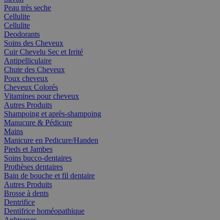
Peau très seche
Cellulite
Cellulite
Deodorants
Soins des Cheveux
Cuir Chevelu Sec et Irrité
Antipelliculaire
Chute des Cheveux
Poux cheveux
Cheveux Colorés
Vitamines pour cheveux
Autres Produits
Shampoing et après-shampoing
Manucure & Pédicure
Mains
Manicure en Pedicure/Handen
Pieds et Jambes
Soins bucco-dentaires
Prothèses dentaires
Bain de bouche et fil dentaire
Autres Produits
Brosse à dents
Dentrifice
Dentifrice homéopathique
Aphtouses