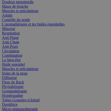
Douleur menstruelle
Maux de bouche
Muscles et articulations
Adults
Contrôle du poids
L'aromathérapie et les huiles essentielles
Minceur
Respiration
Anti Pique
Anti Chute
Anti Poux
Circulation
Combination
Le bien-être
Huile essentiel
Muscles et articulations
Soins de la peau
Diffuseur
Fleur de Bach
Phytothérapie
Gemmothérapie
Homéopathie
Tubes Granules-Globuli
Dentifrice
Micro-immunotherapie