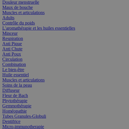
Douleur menstruelle
Maux de bouche
Muscles et articulations
Adults
Contrôle du poids
L'aromathérapie et les huiles essentielles
Minceur
Respiration
Anti Pique
Anti Chute
Anti Poux
Circulation
Combination
Le bien-être
Huile essentiel
Muscles et articulations
Soins de la peau
Diffuseur
Fleur de Bach
Phytothérapie
Gemmothérapie
Homéopathie
Tubes Granules-Globuli
Dentifrice
Micro-immunotherapie