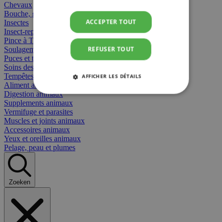
Chevaux
Bouche, gueule et bec
ACCEPTER TOUT
Insectes
Insect-repellent
Pince à Tiques
REFUSER TOUT
Soulagement des Piqûres
Puces et tiques
Soins des plaies animaux
Tempêtes et stress animaux
AFFICHER LES DÉTAILS
Aliment animaux
Digestion animaux
STRICTEMENT NÉCESSAIRES
Supplements animaux
Vermifuge et parasites
Muscles et joints animaux
PERFORMANCE
CIBLAGE
Accessoires animaux
Yeux et oreilles animaux
FONCTIONNALITÉ
Pelage, peau et plumes
Zoeken
Strictement nécessaires
Performance
Ciblage
Fonctionnalité