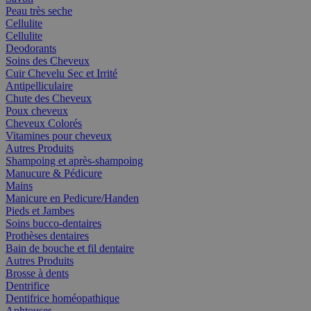
Peau très seche
Cellulite
Cellulite
Deodorants
Soins des Cheveux
Cuir Chevelu Sec et Irrité
Antipelliculaire
Chute des Cheveux
Poux cheveux
Cheveux Colorés
Vitamines pour cheveux
Autres Produits
Shampoing et après-shampoing
Manucure & Pédicure
Mains
Manicure en Pedicure/Handen
Pieds et Jambes
Soins bucco-dentaires
Prothèses dentaires
Bain de bouche et fil dentaire
Autres Produits
Brosse à dents
Dentrifice
Dentifrice homéopathique
Aphtouses