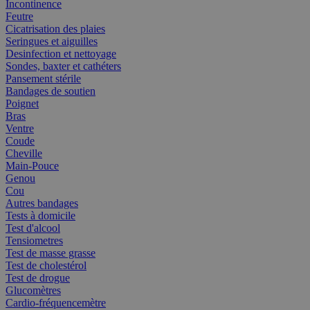
Incontinence
Feutre
Cicatrisation des plaies
Seringues et aiguilles
Desinfection et nettoyage
Sondes, baxter et cathéters
Pansement stérile
Bandages de soutien
Poignet
Bras
Ventre
Coude
Cheville
Main-Pouce
Genou
Cou
Autres bandages
Tests à domicile
Test d'alcool
Tensiometres
Test de masse grasse
Test de cholestérol
Test de drogue
Glucomètres
Cardio-fréquencemètre