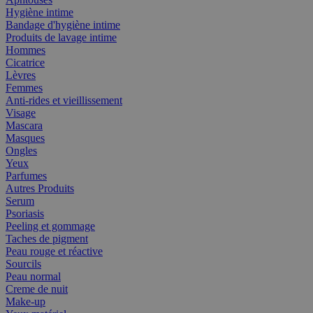
Hygiène intime
Bandage d'hygiène intime
Produits de lavage intime
Hommes
Cicatrice
Lèvres
Femmes
Anti-rides et vieillissement
Visage
Mascara
Masques
Ongles
Yeux
Parfumes
Autres Produits
Serum
Psoriasis
Peeling et gommage
Taches de pigment
Peau rouge et réactive
Sourcils
Peau normal
Creme de nuit
Make-up