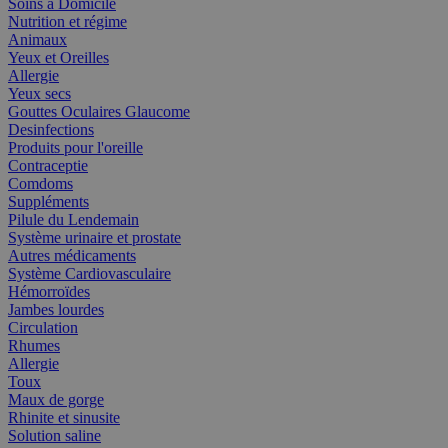
Soins à Domicile
Nutrition et régime
Animaux
Yeux et Oreilles
Allergie
Yeux secs
Gouttes Oculaires Glaucome
Desinfections
Produits pour l'oreille
Contraceptie
Comdoms
Suppléments
Pilule du Lendemain
Système urinaire et prostate
Autres médicaments
Système Cardiovasculaire
Hémorroïdes
Jambes lourdes
Circulation
Rhumes
Allergie
Toux
Maux de gorge
Rhinite et sinusite
Solution saline