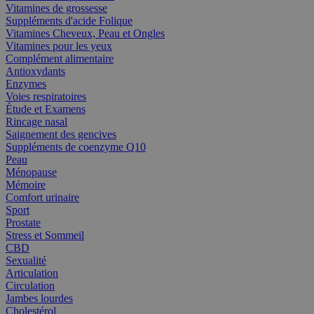
Vitamines de grossesse
Suppléments d'acide Folique
Vitamines Cheveux, Peau et Ongles
Vitamines pour les yeux
Complément alimentaire
Antioxydants
Enzymes
Voies respiratoires
Étude et Examens
Rincage nasal
Saignement des gencives
Suppléments de coenzyme Q10
Peau
Ménopause
Mémoire
Comfort urinaire
Sport
Prostate
Stress et Sommeil
CBD
Sexualité
Articulation
Circulation
Jambes lourdes
Cholestérol