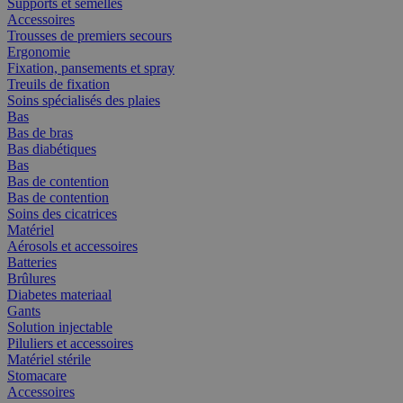
Supports et semelles
Accessoires
Trousses de premiers secours
Ergonomie
Fixation, pansements et spray
Treuils de fixation
Soins spécialisés des plaies
Bas
Bas de bras
Bas diabétiques
Bas
Bas de contention
Bas de contention
Soins des cicatrices
Matériel
Aérosols et accessoires
Batteries
Brûlures
Diabetes materiaal
Gants
Solution injectable
Piluliers et accessoires
Matériel stérile
Stomacare
Accessoires