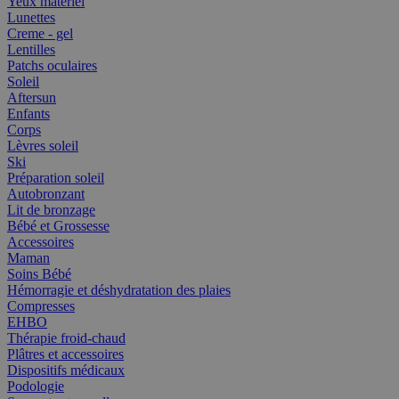
Yeux matériel
Lunettes
Creme - gel
Lentilles
Patchs oculaires
Soleil
Aftersun
Enfants
Corps
Lèvres soleil
Ski
Préparation soleil
Autobronzant
Lit de bronzage
Bébé et Grossesse
Accessoires
Maman
Soins Bébé
Hémorragie et déshydratation des plaies
Compresses
EHBO
Thérapie froid-chaud
Plâtres et accessoires
Dispositifs médicaux
Podologie