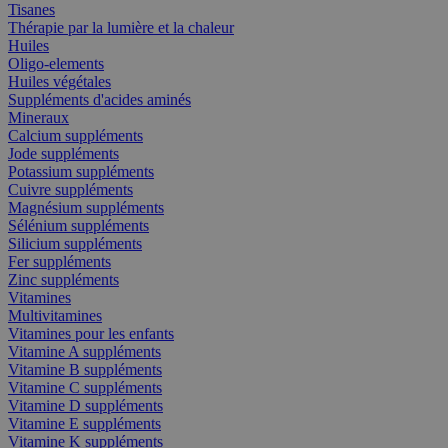
Tisanes
Thérapie par la lumière et la chaleur
Huiles
Oligo-elements
Huiles végétales
Suppléments d'acides aminés
Mineraux
Calcium suppléments
Jode suppléments
Potassium suppléments
Cuivre suppléments
Magnésium suppléments
Sélénium suppléments
Silicium suppléments
Fer suppléments
Zinc suppléments
Vitamines
Multivitamines
Vitamines pour les enfants
Vitamine A suppléments
Vitamine B suppléments
Vitamine C suppléments
Vitamine D suppléments
Vitamine E suppléments
Vitamine K suppléments