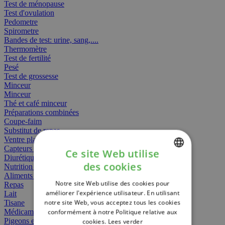
Test de ménopause
Test d'ovulation
Pedometre
Spirometre
Bandes de test: urine, sang,....
Thermomètre
Test de fertilité
Pesé
Test de grossesse
Minceur
Minceur
Thé et café minceur
Préparations combinées
Coupe-faim
Substitut de repas
Ventre plat
Capteurs gras
Ce site Web utilise
Diurétiques
des cookies
Nutrition spécifique
DUTCH
Aliments Bébé
Notre site Web utilise des cookies pour
Repas
FRENCH
améliorer l'expérience utilisateur. En utilisant
Lait
notre site Web, vous acceptez tous les cookies
Tisane
ENGLISH
Médicament
conformément à notre Politique relative aux
Pigeons et oiseaux
cookies.
Lees verder