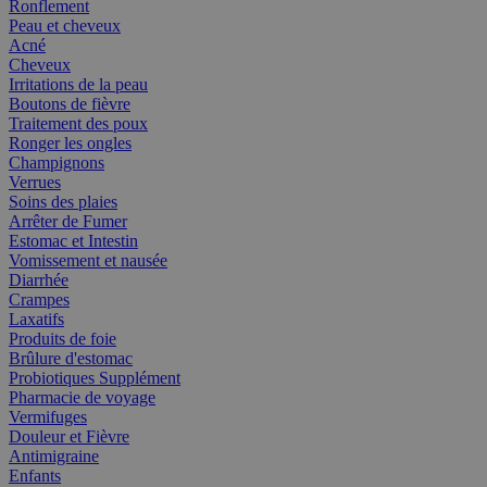
Ronflement
Peau et cheveux
Acné
Cheveux
Irritations de la peau
Boutons de fièvre
Traitement des poux
Ronger les ongles
Champignons
Verrues
Soins des plaies
Arrêter de Fumer
Estomac et Intestin
Vomissement et nausée
Diarrhée
Crampes
Laxatifs
Produits de foie
Brûlure d'estomac
Probiotiques Supplément
Pharmacie de voyage
Vermifuges
Douleur et Fièvre
Antimigraine
Enfants