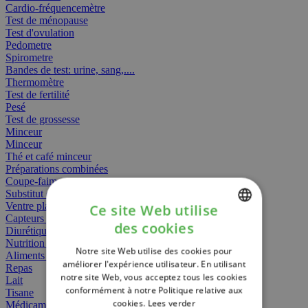
Cardio-fréquencemètre
Test de ménopause
Test d'ovulation
Pedometre
Spirometre
Bandes de test: urine, sang,....
Thermomètre
Test de fertilité
Pesé
Test de grossesse
Minceur
Minceur
Thé et café minceur
Préparations combinées
Coupe-faim
Substitut de repas
Ventre plat
Ce site Web utilise
Capteurs gras
des cookies
Diurétiques
DUTCH
Nutrition spécifique
Notre site Web utilise des cookies pour
FRENCH
Aliments Bébé
améliorer l'expérience utilisateur. En utilisant
Repas
notre site Web, vous acceptez tous les cookies
ENGLISH
Lait
conformément à notre Politique relative aux
Tisane
cookies.
Lees verder
Médicament