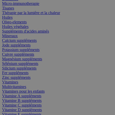
Micro-immunotherapie
Tisanes
Thérapie par la lumière et la chaleur
Huiles
Oligo-elements
Huiles végétales
Suppléments d'acides aminés
Mineraux
Calcium suppléments
Jode suppléments
Potassium suppléments
Cuivre suppléments
Magnésium suppléments
Sélénium suppléments
Silicium suppléments
Fer suppléments
Zinc suppléments
Vitamines
Multivitamines
Vitamines pour les enfants
Vitamine A suppléments
Vitamine B suppléments
Vitamine C suppléments
Vitamine D suppléments
Vitamine E suppléments