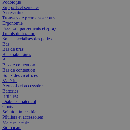
Podologie
Supports et semelles
Accessoires
Trousses de premiers secours
Ergonomie
Fixation, pansements et spray
Treuils de fixation
Soins spécialisés des plaies
Bas
Bas de bras
Bas diabétiques
Bas
Bas de contention
Bas de contention
Soins des cicatrices
Matériel
Aérosols et accessoires
Batteries
Brûlures
Diabetes materiaal
Gants
Solution injectable
Piluliers et accessoires
Matériel stérile
Stomacare