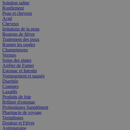
Solution saline
Ronflement
Peau et cheveux
Acné
Cheveux
Irritations de la peau
Boutons de fièvre
Traitement des poux
Ronger les ongles
Champignons
Verrues
Soins des plaies
Arrêter de Fumer
Estomac et Intestin
Vomissement et nausée
Diarrhée
Crampes
Laxatifs
Produits de foie
Brûlure d'estomac
Probiotiques Supplément
Pharmacie de voyage
Vermifuges
Douleur et Fièvre
Antimigraine