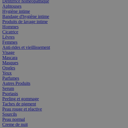
Dentifrice homéopathique
Aphtouses
Hygiène intime
Bandage d'hygiène intime
Produits de lavage intime
Hommes
Cicatrice
Lèvres
Femmes
Anti-rides et vieillissement
Visage
Mascara
Masques
Ongles
Yeux
Parfumes
Autres Produits
Serum
Psoriasis
Peeling et gommage
Taches de pigment
Peau rouge et réactive
Sourcils
Peau normal
Creme de nuit