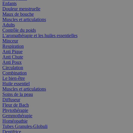
Enfants
Douleur menstruelle
Maux de bouche
Muscles et articulations
Adults
Contrôle du poids
L'aromathérapie et les huiles essentielles
Minceur
Respiration
Anti Pique
Anti Chute
Anti Poux
Circulation
Combination
Le bien-être
Huile essentiel
Muscles et articulations
Soins de la peau
Diffuseur
Fleur de Bach
Phytothérapie
Gemmothérapie
Homéopathie
Tubes Granules-Globuli
Dentifrice