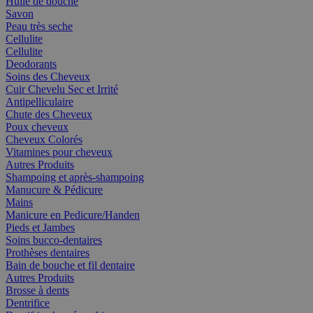
Huile de douche
Savon
Peau très seche
Cellulite
Cellulite
Deodorants
Soins des Cheveux
Cuir Chevelu Sec et Irrité
Antipelliculaire
Chute des Cheveux
Poux cheveux
Cheveux Colorés
Vitamines pour cheveux
Autres Produits
Shampoing et après-shampoing
Manucure & Pédicure
Mains
Manicure en Pedicure/Handen
Pieds et Jambes
Soins bucco-dentaires
Prothèses dentaires
Bain de bouche et fil dentaire
Autres Produits
Brosse à dents
Dentrifice