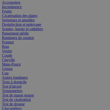
Accessoires
Incontinence
Feutre
Cicatrisation des plaies
Seringues et aiguilles
Desinfection et nettoyage
Sondes, baxter et cathéters
Pansement stérile
Bandages de soutien
Poignet
Bras
Ventre
Coude
Cheville
Main-Pouce
Genou
Cou
Autres bandages
Tests à domicile
Test d'alcool
Tensiometres
Test de masse grasse
Test de cholestérol
Test de drogue
Glucomètres