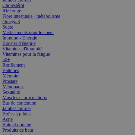
Cholestérol
Riz rouge
Flore intestinale - métabolisme
Omega 3
Sucre
Médicaments pour le coeur
Immuno - Energie
Booster d'énergie
Vitamines d'imuunité
Vitamines pour la faitgue
50+
Ronflement
Batteries
Mémoire
Prostate
Ménopause
Sexualité
Muscles et articulations
Bas de contention
Jambes lourdes
Boîtes à pilules
Acne
Bain et douche
Produits de bain