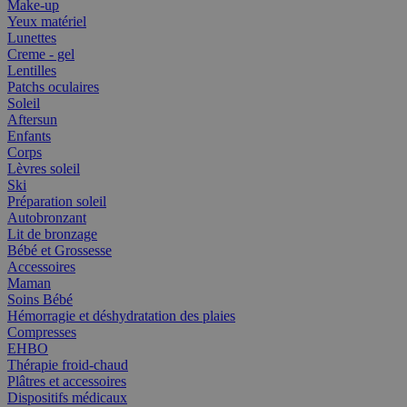
Make-up
Yeux matériel
Lunettes
Creme - gel
Lentilles
Patchs oculaires
Soleil
Aftersun
Enfants
Corps
Lèvres soleil
Ski
Préparation soleil
Autobronzant
Lit de bronzage
Bébé et Grossesse
Accessoires
Maman
Soins Bébé
Hémorragie et déshydratation des plaies
Compresses
EHBO
Thérapie froid-chaud
Plâtres et accessoires
Dispositifs médicaux