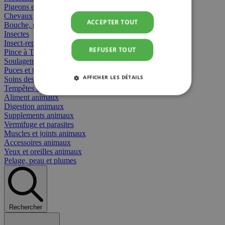
Pigeons et oiseaux
Chevaux
ACCEPTER TOUT
Bouche, gueule et bec
Insectes
Insect-repellent
REFUSER TOUT
Pince à Tiques
Soulagement des Piqûres
Puces et tiques
AFFICHER LES DÉTAILS
Soins des plaies animaux
Tempêtes et stress animaux
Aliment animaux
STRICTEMENT NÉCESSAIRES
Digestion animaux
Supplements animaux
PERFORMANCE
CIBLAGE
Vermifuge et parasites
Muscles et joints animaux
Accessoires animaux
FONCTIONNALITÉ
Yeux et oreilles animaux
Pelage, peau et plumes
Strictement nécessaires
Performance
Rechercher
Ciblage
Fonctionnalité