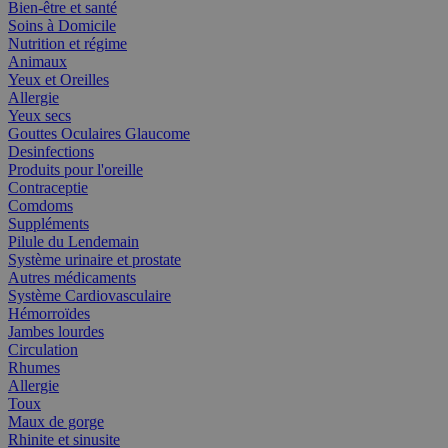
Bien-être et santé
Soins à Domicile
Nutrition et régime
Animaux
Yeux et Oreilles
Allergie
Yeux secs
Gouttes Oculaires Glaucome
Desinfections
Produits pour l'oreille
Contraceptie
Comdoms
Suppléments
Pilule du Lendemain
Système urinaire et prostate
Autres médicaments
Système Cardiovasculaire
Hémorroïdes
Jambes lourdes
Circulation
Rhumes
Allergie
Toux
Maux de gorge
Rhinite et sinusite