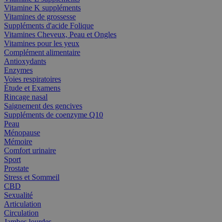
Vitamine K suppléments
Vitamines de grossesse
Suppléments d'acide Folique
Vitamines Cheveux, Peau et Ongles
Vitamines pour les yeux
Complément alimentaire
Antioxydants
Enzymes
Voies respiratoires
Étude et Examens
Rincage nasal
Saignement des gencives
Suppléments de coenzyme Q10
Peau
Ménopause
Mémoire
Comfort urinaire
Sport
Prostate
Stress et Sommeil
CBD
Sexualité
Articulation
Circulation
Jambes lourdes