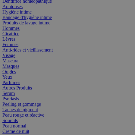
Dentifrice homéopathique
Aphtouses
Hygiène intime
Bandage d'hygiène intime
Produits de lavage intime
Hommes
Cicatrice
Lèvres
Femmes
Anti-rides et vieillissement
Visage
Mascara
Masques
Ongles
Yeux
Parfumes
Autres Produits
Serum
Psoriasis
Peeling et gommage
Taches de pigment
Peau rouge et réactive
Sourcils
Peau normal
Creme de nuit