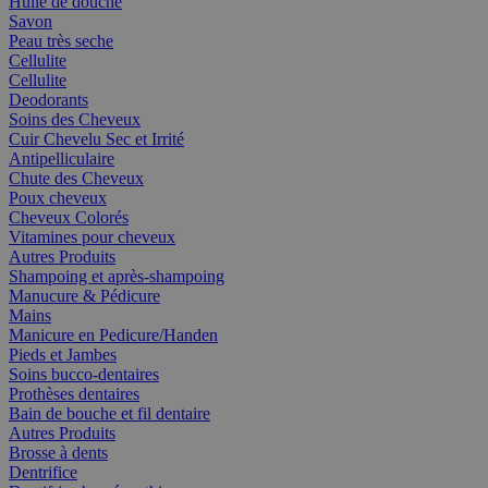
Huile de douche
Savon
Peau très seche
Cellulite
Cellulite
Deodorants
Soins des Cheveux
Cuir Chevelu Sec et Irrité
Antipelliculaire
Chute des Cheveux
Poux cheveux
Cheveux Colorés
Vitamines pour cheveux
Autres Produits
Shampoing et après-shampoing
Manucure & Pédicure
Mains
Manicure en Pedicure/Handen
Pieds et Jambes
Soins bucco-dentaires
Prothèses dentaires
Bain de bouche et fil dentaire
Autres Produits
Brosse à dents
Dentrifice