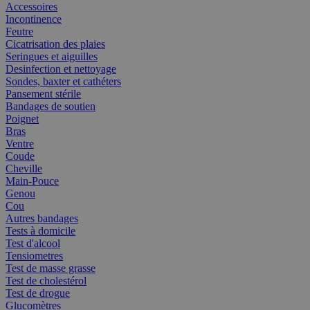
Accessoires
Incontinence
Feutre
Cicatrisation des plaies
Seringues et aiguilles
Desinfection et nettoyage
Sondes, baxter et cathéters
Pansement stérile
Bandages de soutien
Poignet
Bras
Ventre
Coude
Cheville
Main-Pouce
Genou
Cou
Autres bandages
Tests à domicile
Test d'alcool
Tensiometres
Test de masse grasse
Test de cholestérol
Test de drogue
Glucomètres