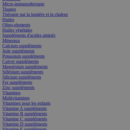
Micro-immunotherapie
Tisanes
Thérapie par la lumière et la chaleur
Huiles
Oligo-elements
Huiles végétales
Suppléments d'acides aminés
Mineraux
Calcium suppléments
Jode suppléments
Potassium suppléments
Cuivre suppléments
Magnésium suppléments
Sélénium suppléments
Silicium suppléments
Fer suppléments
Zinc suppléments
Vitamines
Multivitamines
Vitamines pour les enfants
Vitamine A suppléments
Vitamine B suppléments
Vitamine C suppléments
Vitamine D suppléments
Vitamine E suppléments