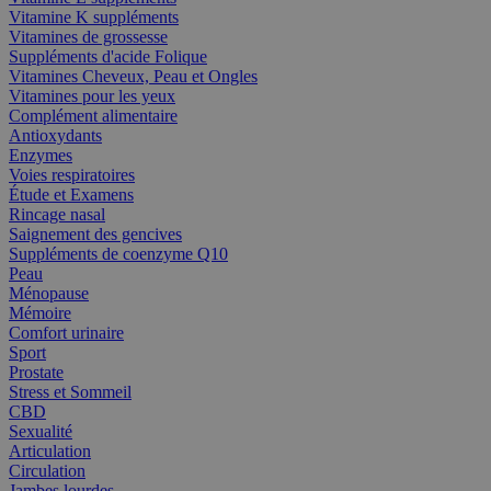
Vitamine K suppléments
Vitamines de grossesse
Suppléments d'acide Folique
Vitamines Cheveux, Peau et Ongles
Vitamines pour les yeux
Complément alimentaire
Antioxydants
Enzymes
Voies respiratoires
Étude et Examens
Rincage nasal
Saignement des gencives
Suppléments de coenzyme Q10
Peau
Ménopause
Mémoire
Comfort urinaire
Sport
Prostate
Stress et Sommeil
CBD
Sexualité
Articulation
Circulation
Jambes lourdes