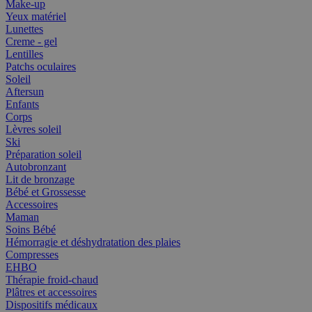
Make-up
Yeux matériel
Lunettes
Creme - gel
Lentilles
Patchs oculaires
Soleil
Aftersun
Enfants
Corps
Lèvres soleil
Ski
Préparation soleil
Autobronzant
Lit de bronzage
Bébé et Grossesse
Accessoires
Maman
Soins Bébé
Hémorragie et déshydratation des plaies
Compresses
EHBO
Thérapie froid-chaud
Plâtres et accessoires
Dispositifs médicaux