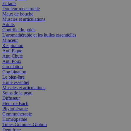
Enfants
Douleur menstruelle
Maux de bouche
Muscles et articulations
Adults
Contrôle du poids
L'aromathérapie et les huiles essentielles
Minceur
Respiration
Anti Pique
Anti Chute
Anti Poux
Circulation
Combination
Le bien-être
Huile essentiel
Muscles et articulations
Soins de la peau
Diffuseur
Fleur de Bach
Phytothérapie
Gemmothérapie
Homéopathie
Tubes Granules-Globuli
Dentifrice