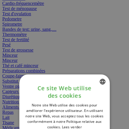
Cardio-fréquencemètre
Test de ménopause
Test d'ovulation
Pedometre
Spirometre
Bandes de test: urine, sang,....
Thermomètre
Test de fertilité
Pesé
Test de grossesse
Minceur
Minceur
Thé et café minceur
Préparations combinées
Coupe-faim
Substitut de repas
Ventre plat
Ce site Web utilise
Capteurs gras
des cookies
Diurétiques
DUTCH
Nutrition spécifique
Notre site Web utilise des cookies pour
FRENCH
Aliments Bébé
améliorer l'expérience utilisateur. En utilisant
Repas
notre site Web, vous acceptez tous les cookies
ENGLISH
Lait
conformément à notre Politique relative aux
Tisane
cookies.
Lees verder
Médicament