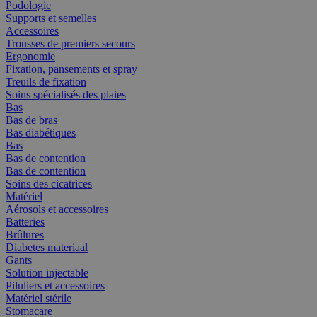
Podologie
Supports et semelles
Accessoires
Trousses de premiers secours
Ergonomie
Fixation, pansements et spray
Treuils de fixation
Soins spécialisés des plaies
Bas
Bas de bras
Bas diabétiques
Bas
Bas de contention
Bas de contention
Soins des cicatrices
Matériel
Aérosols et accessoires
Batteries
Brûlures
Diabetes materiaal
Gants
Solution injectable
Piluliers et accessoires
Matériel stérile
Stomacare