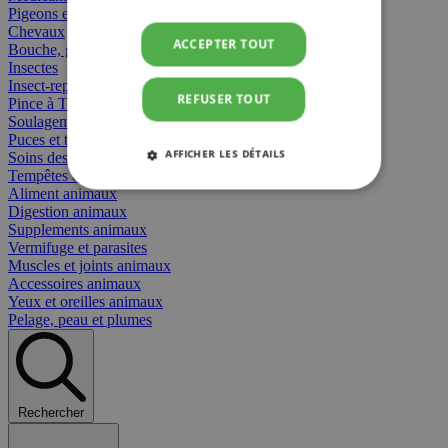
Pigeons et oiseaux
Chevaux
ACCEPTER TOUT
Bouche, gueule et bec
Insectes
Insect-repellent
REFUSER TOUT
Pince à Tiques
Soulagement des Piqûres
Puces et tiques
AFFICHER LES DÉTAILS
Soins des plaies animaux
Tempêtes et stress animaux
Aliment animaux
STRICTEMENT NÉCESSAIRES
Digestion animaux
Supplements animaux
PERFORMANCE
CIBLAGE
Vermifuge et parasites
Muscles et joints animaux
Accessoires animaux
FONCTIONNALITÉ
Yeux et oreilles animaux
Pelage, peau et plumes
Strictement nécessaires
Performance
Rechercher
Ciblage
Fonctionnalité