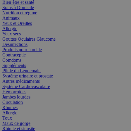
Bien-être et santé
Soins à Domicile
Nutrition et régime
Animaux
Yeux et Oreilles
Allergie
Yeux secs
Gouttes Oculaires Glaucome
Desinfections
Produits pour l'oreille
Contraceptie
Comdoms
Suppléments
Pilule du Lendemain
Système urinaire et prostate
Autres médicaments
Système Cardiovasculaire
Hémorroïdes
Jambes lourdes
Circulation
Rhumes
Allergie
Toux
Maux de gorge
Rhinite et sinusite