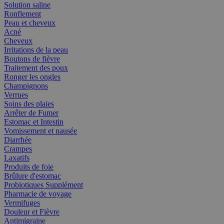
Solution saline
Ronflement
Peau et cheveux
Acné
Cheveux
Irritations de la peau
Boutons de fièvre
Traitement des poux
Ronger les ongles
Champignons
Verrues
Soins des plaies
Arrêter de Fumer
Estomac et Intestin
Vomissement et nausée
Diarrhée
Crampes
Laxatifs
Produits de foie
Brûlure d'estomac
Probiotiques Supplément
Pharmacie de voyage
Vermifuges
Douleur et Fièvre
Antimigraine