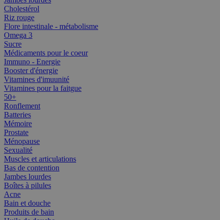
Cholestérol
Riz rouge
Flore intestinale - métabolisme
Omega 3
Sucre
Médicaments pour le coeur
Immuno - Energie
Booster d'énergie
Vitamines d'imuunité
Vitamines pour la faitgue
50+
Ronflement
Batteries
Mémoire
Prostate
Ménopause
Sexualité
Muscles et articulations
Bas de contention
Jambes lourdes
Boîtes à pilules
Acne
Bain et douche
Produits de bain