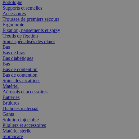
Podologie
Supports et semelles
Accessoires
Trousses de premiers secours
Ergonomie
Fixation, pansements et spray
Treuils de fixation
Soins spécialisés des plaies
Bas
Bas de bras
Bas diabétiques
Bas
Bas de contention
Bas de contention
Soins des cicatrices
Matériel
Aérosols et accessoires
Batteries
Brûlures
Diabetes materiaal
Gants
Solution injectable
Piluliers et accessoires
Matériel stérile
Stomacare