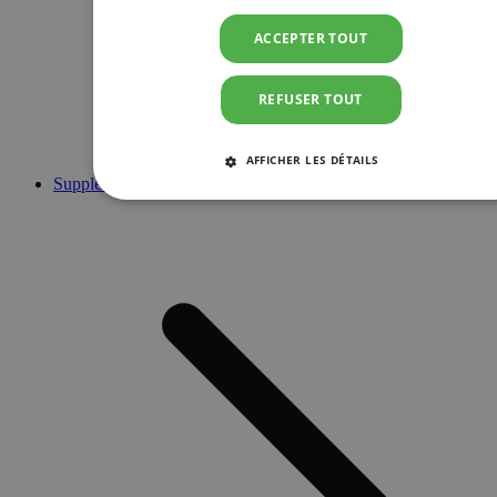
ACCEPTER TOUT
REFUSER TOUT
AFFICHER LES DÉTAILS
Suppléments
STRICTEMENT NÉCESSAIRES
PERFORMANCE
CIBLAGE
FONCTIONNALITÉ
Strictement nécessaires
Performance
Ciblage
Fonctionnalité
Les cookies strictement nécessaires habilitent des