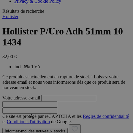
Privacy & Cookie Policy
combineren to
veel versc
gebruikerssess
Microsoft
analytische
Résultats de recherche
waardoor 
doeleinden.
kunnen w
Hollister
gevolgd.
Hollister P/Uro Adh 51mm 10
1434
82,00 €
Incl. 6% TVA
Ce produit est actuellement en rupture de stock ! Laissez votre
adresse email et nous vous informerons dès que ce produit sera de
nouveau en stock.
Votre adresse e-mail
Ce site est protégé par reCAPTCHA et les
Règles de confidentialité
et
Conditions d'utilisation
de Google.
Informez-moi des nouveaux stocks