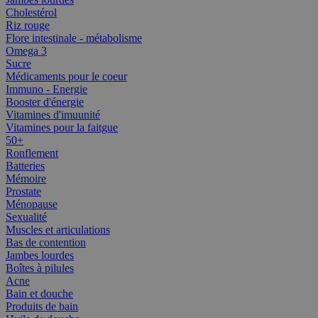
Cholestérol
Riz rouge
Flore intestinale - métabolisme
Omega 3
Sucre
Médicaments pour le coeur
Immuno - Energie
Booster d'énergie
Vitamines d'imuunité
Vitamines pour la faitgue
50+
Ronflement
Batteries
Mémoire
Prostate
Ménopause
Sexualité
Muscles et articulations
Bas de contention
Jambes lourdes
Boîtes à pilules
Acne
Bain et douche
Produits de bain