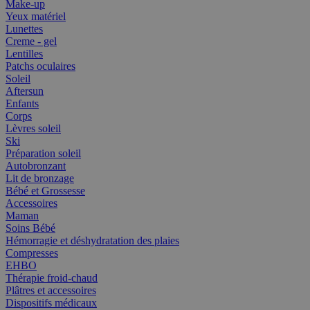
Make-up
Yeux matériel
Lunettes
Creme - gel
Lentilles
Patchs oculaires
Soleil
Aftersun
Enfants
Corps
Lèvres soleil
Ski
Préparation soleil
Autobronzant
Lit de bronzage
Bébé et Grossesse
Accessoires
Maman
Soins Bébé
Hémorragie et déshydratation des plaies
Compresses
EHBO
Thérapie froid-chaud
Plâtres et accessoires
Dispositifs médicaux