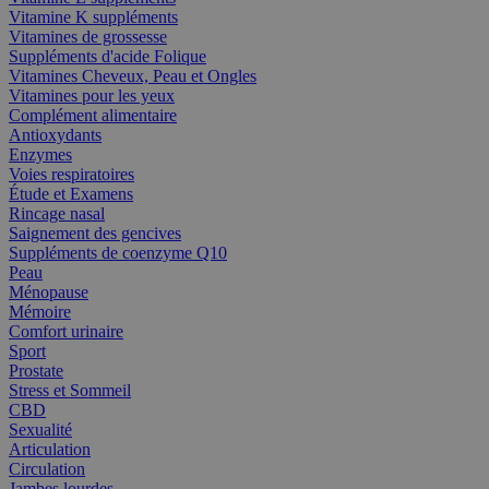
Vitamine K suppléments
Vitamines de grossesse
Suppléments d'acide Folique
Vitamines Cheveux, Peau et Ongles
Vitamines pour les yeux
Complément alimentaire
Antioxydants
Enzymes
Voies respiratoires
Étude et Examens
Rincage nasal
Saignement des gencives
Suppléments de coenzyme Q10
Peau
Ménopause
Mémoire
Comfort urinaire
Sport
Prostate
Stress et Sommeil
CBD
Sexualité
Articulation
Circulation
Jambes lourdes