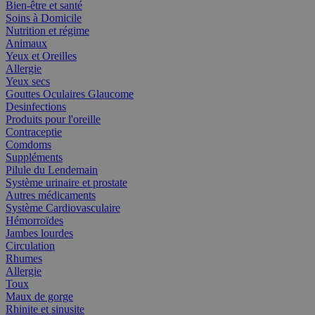
Bien-être et santé
Soins à Domicile
Nutrition et régime
Animaux
Yeux et Oreilles
Allergie
Yeux secs
Gouttes Oculaires Glaucome
Desinfections
Produits pour l'oreille
Contraceptie
Comdoms
Suppléments
Pilule du Lendemain
Système urinaire et prostate
Autres médicaments
Système Cardiovasculaire
Hémorroïdes
Jambes lourdes
Circulation
Rhumes
Allergie
Toux
Maux de gorge
Rhinite et sinusite