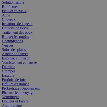
Solution saline
Ronflement
Peau et cheveux
Acné
Cheveux
Irritations de la peau
Boutons de fièvre
Traitement des poux
Ronger les ongles
Champignons
Verrues
Soins des plaies
Arrêter de Fumer
Estomac et Intestin
Vomissement et nausée
Diarrhée
Crampes
Laxatifs
Produits de foie
Brûlure d'estomac
Probiotiques Supplément
Pharmacie de voyage
Vermifuges
Douleur et Fièvre
Antimigraine