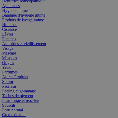
Dentifrice homéopathique
Aphtouses
Hygiène intime
Bandage d'hygiène intime
Produits de lavage intime
Hommes
Cicatrice
Lèvres
Femmes
Anti-rides et vieillissement
Visage
Mascara
Masques
Ongles
Yeux
Parfumes
Autres Produits
Serum
Psoriasis
Peeling et gommage
Taches de pigment
Peau rouge et réactive
Sourcils
Peau normal
Creme de nuit