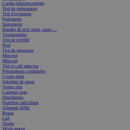
Cardio-fréquencemètre
Test de ménopause
Test d'ovulation
Pedometre
Spirometre
Bandes de test: urine, sang,....
Thermomètre
Test de fertilité
Pesé
Test de grossesse
Minceur
Minceur
Thé et café minceur
Préparations combinées
Coupe-faim
Substitut de repas
Ventre plat
Capteurs gras
Diurétiques
Nutrition spécifique
Aliments Bébé
Repas
Lait
Tisane
Médicament