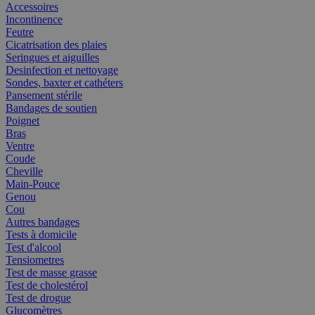
Accessoires
Incontinence
Feutre
Cicatrisation des plaies
Seringues et aiguilles
Desinfection et nettoyage
Sondes, baxter et cathéters
Pansement stérile
Bandages de soutien
Poignet
Bras
Ventre
Coude
Cheville
Main-Pouce
Genou
Cou
Autres bandages
Tests à domicile
Test d'alcool
Tensiometres
Test de masse grasse
Test de cholestérol
Test de drogue
Glucomètres