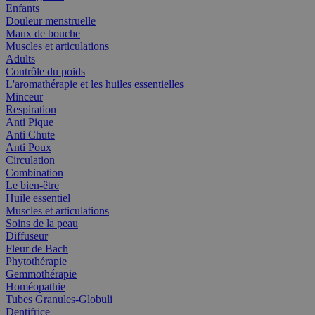
Enfants
Douleur menstruelle
Maux de bouche
Muscles et articulations
Adults
Contrôle du poids
L'aromathérapie et les huiles essentielles
Minceur
Respiration
Anti Pique
Anti Chute
Anti Poux
Circulation
Combination
Le bien-être
Huile essentiel
Muscles et articulations
Soins de la peau
Diffuseur
Fleur de Bach
Phytothérapie
Gemmothérapie
Homéopathie
Tubes Granules-Globuli
Dentifrice