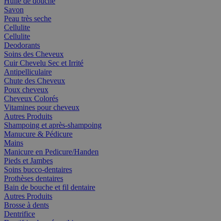
Huile de douche
Savon
Peau très seche
Cellulite
Cellulite
Deodorants
Soins des Cheveux
Cuir Chevelu Sec et Irrité
Antipelliculaire
Chute des Cheveux
Poux cheveux
Cheveux Colorés
Vitamines pour cheveux
Autres Produits
Shampoing et après-shampoing
Manucure & Pédicure
Mains
Manicure en Pedicure/Handen
Pieds et Jambes
Soins bucco-dentaires
Prothèses dentaires
Bain de bouche et fil dentaire
Autres Produits
Brosse à dents
Dentrifice