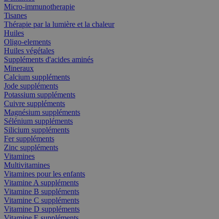
Micro-immunotherapie
Tisanes
Thérapie par la lumière et la chaleur
Huiles
Oligo-elements
Huiles végétales
Suppléments d'acides aminés
Mineraux
Calcium suppléments
Jode suppléments
Potassium suppléments
Cuivre suppléments
Magnésium suppléments
Sélénium suppléments
Silicium suppléments
Fer suppléments
Zinc suppléments
Vitamines
Multivitamines
Vitamines pour les enfants
Vitamine A suppléments
Vitamine B suppléments
Vitamine C suppléments
Vitamine D suppléments
Vitamine E suppléments