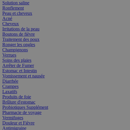
Solution saline
Ronflement
Peau et cheveux
Acné
Cheveux
Irritations de la peau
Boutons de fièvre
Traitement des poux
Ronger les ongles
Champignons
Verrues
Soins des plaies
Arrêter de Fumer
Estomac et Intestin
Vomissement et nausée
Diarrhée
Crampes
Laxatifs
Produits de foie
Brûlure d'estomac
Probiotiques Supplément
Pharmacie de voyage
Vermifuges
Douleur et Fièvre
Antimigraine