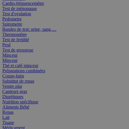
Cardio-fréquencemètre
Test de ménopause
Test d'ovulation
Pedometre
Spirometre
Bandes de test: urine, sang,....
Thermomètre
Test de fertilité
Pesé
Test de grossesse
Minceur
Minceur
Thé et café minceur
Préparations combinées
Coupe-faim
Substitut de repas
Ventre plat
Capteurs gras
Diurétiques
Nutrition spécifique
Aliments Bébé
Repas
Lait
Tisane
Médicament