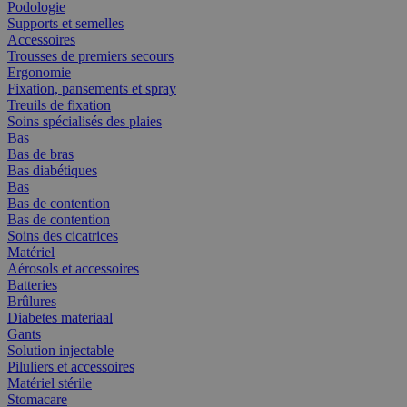
Podologie
Supports et semelles
Accessoires
Trousses de premiers secours
Ergonomie
Fixation, pansements et spray
Treuils de fixation
Soins spécialisés des plaies
Bas
Bas de bras
Bas diabétiques
Bas
Bas de contention
Bas de contention
Soins des cicatrices
Matériel
Aérosols et accessoires
Batteries
Brûlures
Diabetes materiaal
Gants
Solution injectable
Piluliers et accessoires
Matériel stérile
Stomacare