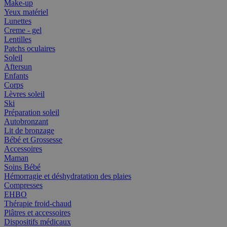
Make-up
Yeux matériel
Lunettes
Creme - gel
Lentilles
Patchs oculaires
Soleil
Aftersun
Enfants
Corps
Lèvres soleil
Ski
Préparation soleil
Autobronzant
Lit de bronzage
Bébé et Grossesse
Accessoires
Maman
Soins Bébé
Hémorragie et déshydratation des plaies
Compresses
EHBO
Thérapie froid-chaud
Plâtres et accessoires
Dispositifs médicaux