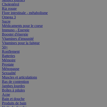
Cholestérol
Riz rouge
Flore intestinale - métabolisme
Omega 3
Sucre
Médicaments pour le coeur
Immuno - Energie
Booster d'énergie
Vitamines d'imuunité
Vitamines pour la faitgue
50+
Ronflement
Batteries
Mémoire
Prostate
Ménopause
Sexualité
Muscles et articulations
Bas de contention
Jambes lourdes
Boîtes à pilules
Acne
Bain et douche
Produits de bain