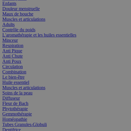
Enfants
Douleur menstruelle
Maux de bouche
Muscles et articulations
Adults
Contrôle du poids
L'aromathérapie et les huiles essentielles
Minceur
Respiration
Anti Pique
Anti Chute
Anti Poux
Circulation
Combination
Le bien-être
Huile essentiel
Muscles et articulations
Soins de la peau
Diffuseur
Fleur de Bach
Phytothérapie
Gemmothérapie
Homéopathie
Tubes Granules-Globuli
Dentifrice