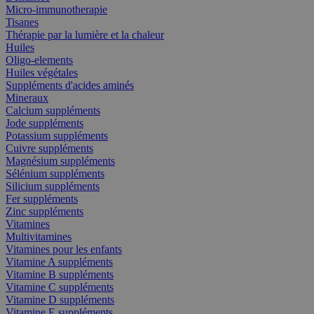
Micro-immunotherapie
Tisanes
Thérapie par la lumière et la chaleur
Huiles
Oligo-elements
Huiles végétales
Suppléments d'acides aminés
Mineraux
Calcium suppléments
Jode suppléments
Potassium suppléments
Cuivre suppléments
Magnésium suppléments
Sélénium suppléments
Silicium suppléments
Fer suppléments
Zinc suppléments
Vitamines
Multivitamines
Vitamines pour les enfants
Vitamine A suppléments
Vitamine B suppléments
Vitamine C suppléments
Vitamine D suppléments
Vitamine E suppléments