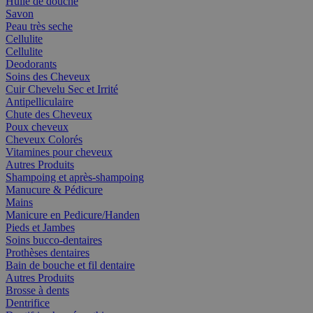
Huile de douche
Savon
Peau très seche
Cellulite
Cellulite
Deodorants
Soins des Cheveux
Cuir Chevelu Sec et Irrité
Antipelliculaire
Chute des Cheveux
Poux cheveux
Cheveux Colorés
Vitamines pour cheveux
Autres Produits
Shampoing et après-shampoing
Manucure & Pédicure
Mains
Manicure en Pedicure/Handen
Pieds et Jambes
Soins bucco-dentaires
Prothèses dentaires
Bain de bouche et fil dentaire
Autres Produits
Brosse à dents
Dentrifice