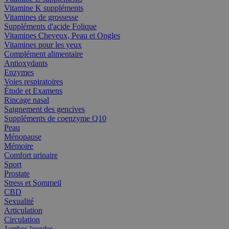
Vitamine K suppléments
Vitamines de grossesse
Suppléments d'acide Folique
Vitamines Cheveux, Peau et Ongles
Vitamines pour les yeux
Complément alimentaire
Antioxydants
Enzymes
Voies respiratoires
Étude et Examens
Rincage nasal
Saignement des gencives
Suppléments de coenzyme Q10
Peau
Ménopause
Mémoire
Comfort urinaire
Sport
Prostate
Stress et Sommeil
CBD
Sexualité
Articulation
Circulation
Jambes lourdes