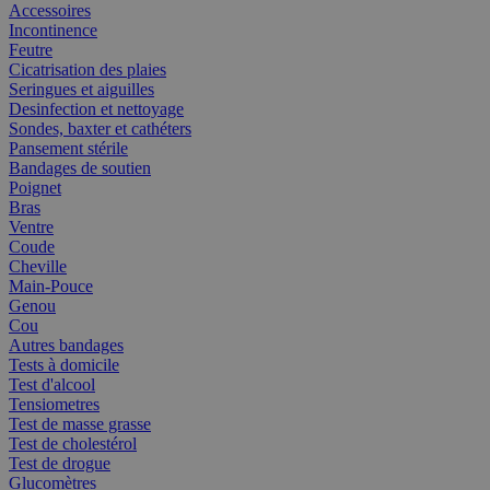
Accessoires
Incontinence
Feutre
Cicatrisation des plaies
Seringues et aiguilles
Desinfection et nettoyage
Sondes, baxter et cathéters
Pansement stérile
Bandages de soutien
Poignet
Bras
Ventre
Coude
Cheville
Main-Pouce
Genou
Cou
Autres bandages
Tests à domicile
Test d'alcool
Tensiometres
Test de masse grasse
Test de cholestérol
Test de drogue
Glucomètres