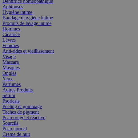
Dentifrice homéopathique
Aphtouses
Hygiène intime
Bandage d'hygiène intime
Produits de lavage intime
Hommes
Cicatrice
Lèvres
Femmes
Anti-rides et vieillissement
Visage
Mascara
Masques
Ongles
Yeux
Parfumes
Autres Produits
Serum
Psoriasis
Peeling et gommage
Taches de pigment
Peau rouge et réactive
Sourcils
Peau normal
Creme de nuit