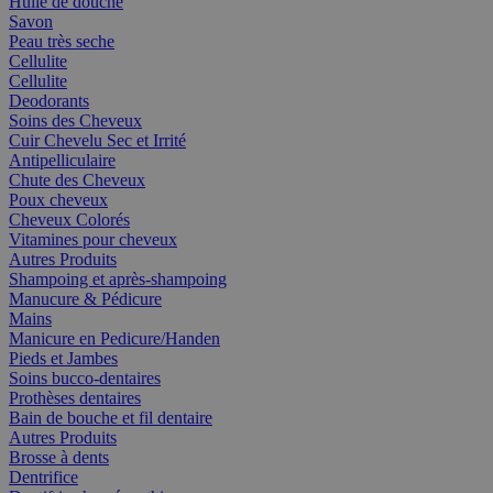
Huile de douche
Savon
Peau très seche
Cellulite
Cellulite
Deodorants
Soins des Cheveux
Cuir Chevelu Sec et Irrité
Antipelliculaire
Chute des Cheveux
Poux cheveux
Cheveux Colorés
Vitamines pour cheveux
Autres Produits
Shampoing et après-shampoing
Manucure & Pédicure
Mains
Manicure en Pedicure/Handen
Pieds et Jambes
Soins bucco-dentaires
Prothèses dentaires
Bain de bouche et fil dentaire
Autres Produits
Brosse à dents
Dentrifice