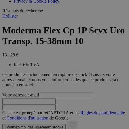
Privacy & Cookie Policy
combineren to
veel versc
gebruikerssess
Microsoft
analytische
Résultats de recherche
waardoor 
doeleinden.
kunnen w
Hollister
gevolgd.
Moderma Flex Cp 1P Scvx Uro
Transp. 15-38mm 10
131,28 €
Incl. 6% TVA
Ce produit est actuellement en rupture de stock ! Laissez votre
adresse email et nous vous informerons dès que ce produit sera de
nouveau en stock.
Votre adresse e-mail
Ce site est protégé par reCAPTCHA et les
Règles de confidentialité
et
Conditions d'utilisation
de Google.
Informez-moi des nouveaux stocks