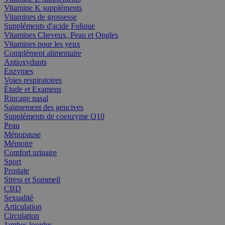
Vitamine K suppléments
Vitamines de grossesse
Suppléments d'acide Folique
Vitamines Cheveux, Peau et Ongles
Vitamines pour les yeux
Complément alimentaire
Antioxydants
Enzymes
Voies respiratoires
Étude et Examens
Rincage nasal
Saignement des gencives
Suppléments de coenzyme Q10
Peau
Ménopause
Mémoire
Comfort urinaire
Sport
Prostate
Stress et Sommeil
CBD
Sexualité
Articulation
Circulation
Jambes lourdes