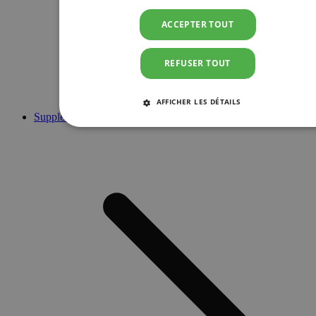
ACCEPTER TOUT
REFUSER TOUT
AFFICHER LES DÉTAILS
Suppléments
STRICTEMENT NÉCESSAIRES
PERFORMANCE
CIBLAGE
FONCTIONNALITÉ
Strictement nécessaires
Performance
Ciblage
Fonctionnalité
Les cookies strictement nécessaires habilitent des