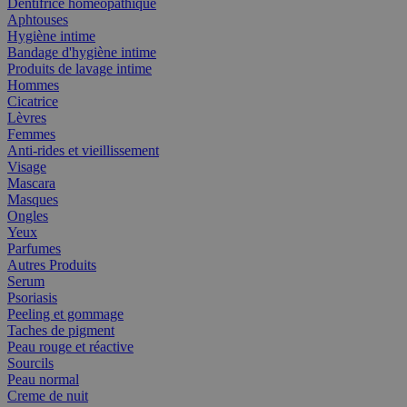
Dentifrice homéopathique
Aphtouses
Hygiène intime
Bandage d'hygiène intime
Produits de lavage intime
Hommes
Cicatrice
Lèvres
Femmes
Anti-rides et vieillissement
Visage
Mascara
Masques
Ongles
Yeux
Parfumes
Autres Produits
Serum
Psoriasis
Peeling et gommage
Taches de pigment
Peau rouge et réactive
Sourcils
Peau normal
Creme de nuit