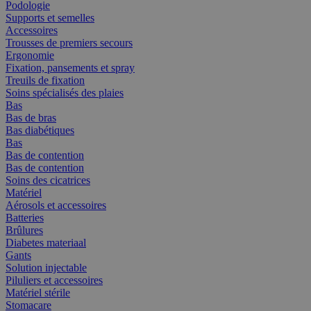
Podologie
Supports et semelles
Accessoires
Trousses de premiers secours
Ergonomie
Fixation, pansements et spray
Treuils de fixation
Soins spécialisés des plaies
Bas
Bas de bras
Bas diabétiques
Bas
Bas de contention
Bas de contention
Soins des cicatrices
Matériel
Aérosols et accessoires
Batteries
Brûlures
Diabetes materiaal
Gants
Solution injectable
Piluliers et accessoires
Matériel stérile
Stomacare