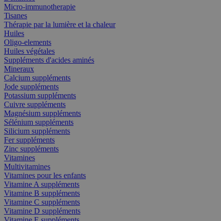
Micro-immunotherapie
Tisanes
Thérapie par la lumière et la chaleur
Huiles
Oligo-elements
Huiles végétales
Suppléments d'acides aminés
Mineraux
Calcium suppléments
Jode suppléments
Potassium suppléments
Cuivre suppléments
Magnésium suppléments
Sélénium suppléments
Silicium suppléments
Fer suppléments
Zinc suppléments
Vitamines
Multivitamines
Vitamines pour les enfants
Vitamine A suppléments
Vitamine B suppléments
Vitamine C suppléments
Vitamine D suppléments
Vitamine E suppléments