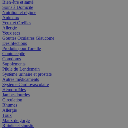
Bien-être et santé
Soins à Domicile
Nutrition et régime
Animaux
Yeux et Oreilles
Allergie
Yeux secs
Gouttes Oculaires Glaucome
Desinfections
Produits pour l'oreille
Contraceptie
Comdoms
Suppléments
Pilule du Lendemain
Système urinaire et prostate
Autres médicaments
Système Cardiovasculaire
Hémorroïdes
Jambes lourdes
Circulation
Rhumes
Allergie
Toux
Maux de gorge
Rhinite et sinusite