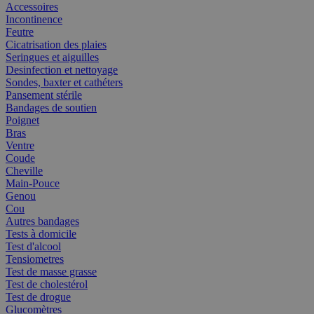
Accessoires
Incontinence
Feutre
Cicatrisation des plaies
Seringues et aiguilles
Desinfection et nettoyage
Sondes, baxter et cathéters
Pansement stérile
Bandages de soutien
Poignet
Bras
Ventre
Coude
Cheville
Main-Pouce
Genou
Cou
Autres bandages
Tests à domicile
Test d'alcool
Tensiometres
Test de masse grasse
Test de cholestérol
Test de drogue
Glucomètres