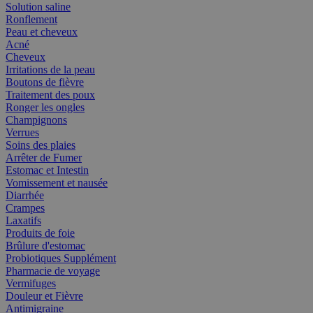
Solution saline
Ronflement
Peau et cheveux
Acné
Cheveux
Irritations de la peau
Boutons de fièvre
Traitement des poux
Ronger les ongles
Champignons
Verrues
Soins des plaies
Arrêter de Fumer
Estomac et Intestin
Vomissement et nausée
Diarrhée
Crampes
Laxatifs
Produits de foie
Brûlure d'estomac
Probiotiques Supplément
Pharmacie de voyage
Vermifuges
Douleur et Fièvre
Antimigraine