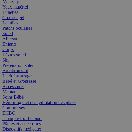
Make-up
Yeux matériel
Lunettes
Creme - gel
Lentilles
Patchs oculaires
Soleil
Aftersun
Enfants
Corps
Lèvres soleil
Ski
Préparation soleil
Autobronzant
Lit de bronzage
Bébé et Grossesse
Accessoires
Maman
Soins Bébé
Hémorragie et déshydratation des plaies
Compresses
EHBO
Thérapie froid-chaud
Plâtres et accessoires
Dispositifs médicaux