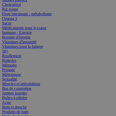
Cholestérol
Riz rouge
Flore intestinale - métabolisme
Omega 3
Sucre
Médicaments pour le coeur
Immuno - Energie
Booster d'énergie
Vitamines d'imuunité
Vitamines pour la faitgue
50+
Ronflement
Batteries
Mémoire
Prostate
Ménopause
Sexualité
Muscles et articulations
Bas de contention
Jambes lourdes
Boîtes à pilules
Acne
Bain et douche
Produits de bain