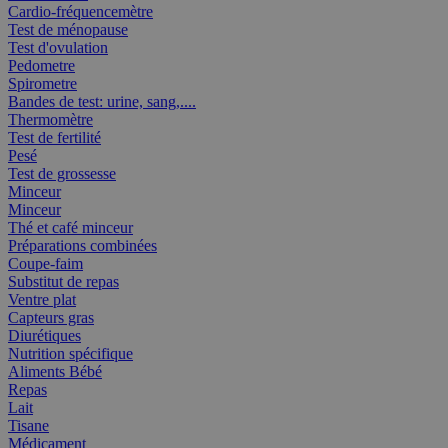
Cardio-fréquencemètre
Test de ménopause
Test d'ovulation
Pedometre
Spirometre
Bandes de test: urine, sang,....
Thermomètre
Test de fertilité
Pesé
Test de grossesse
Minceur
Minceur
Thé et café minceur
Préparations combinées
Coupe-faim
Substitut de repas
Ventre plat
Capteurs gras
Diurétiques
Nutrition spécifique
Aliments Bébé
Repas
Lait
Tisane
Médicament