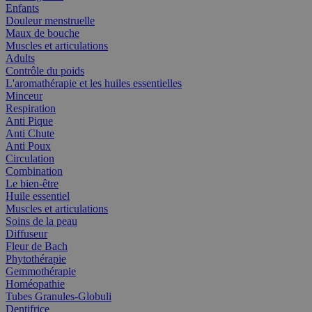
Enfants
Douleur menstruelle
Maux de bouche
Muscles et articulations
Adults
Contrôle du poids
L'aromathérapie et les huiles essentielles
Minceur
Respiration
Anti Pique
Anti Chute
Anti Poux
Circulation
Combination
Le bien-être
Huile essentiel
Muscles et articulations
Soins de la peau
Diffuseur
Fleur de Bach
Phytothérapie
Gemmothérapie
Homéopathie
Tubes Granules-Globuli
Dentifrice