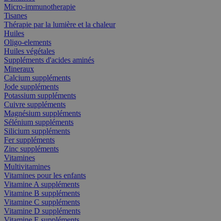
Micro-immunotherapie
Tisanes
Thérapie par la lumière et la chaleur
Huiles
Oligo-elements
Huiles végétales
Suppléments d'acides aminés
Mineraux
Calcium suppléments
Jode suppléments
Potassium suppléments
Cuivre suppléments
Magnésium suppléments
Sélénium suppléments
Silicium suppléments
Fer suppléments
Zinc suppléments
Vitamines
Multivitamines
Vitamines pour les enfants
Vitamine A suppléments
Vitamine B suppléments
Vitamine C suppléments
Vitamine D suppléments
Vitamine E suppléments