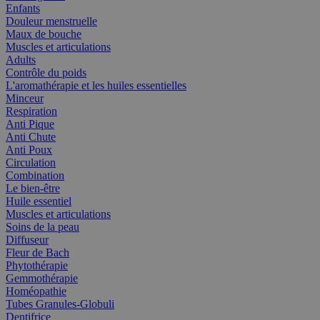
Enfants
Douleur menstruelle
Maux de bouche
Muscles et articulations
Adults
Contrôle du poids
L'aromathérapie et les huiles essentielles
Minceur
Respiration
Anti Pique
Anti Chute
Anti Poux
Circulation
Combination
Le bien-être
Huile essentiel
Muscles et articulations
Soins de la peau
Diffuseur
Fleur de Bach
Phytothérapie
Gemmothérapie
Homéopathie
Tubes Granules-Globuli
Dentifrice