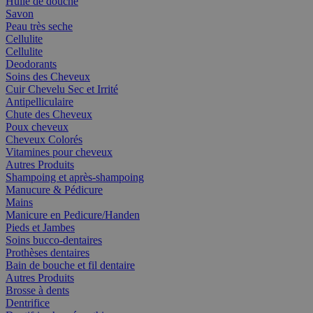
Huile de douche
Savon
Peau très seche
Cellulite
Cellulite
Deodorants
Soins des Cheveux
Cuir Chevelu Sec et Irrité
Antipelliculaire
Chute des Cheveux
Poux cheveux
Cheveux Colorés
Vitamines pour cheveux
Autres Produits
Shampoing et après-shampoing
Manucure & Pédicure
Mains
Manicure en Pedicure/Handen
Pieds et Jambes
Soins bucco-dentaires
Prothèses dentaires
Bain de bouche et fil dentaire
Autres Produits
Brosse à dents
Dentrifice