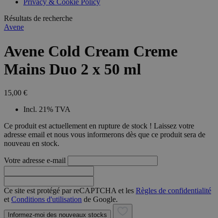
Privacy & Cookie Policy
combineren to
veel versc
gebruikerssess
Microsoft
analytische
Résultats de recherche
waardoor 
doeleinden.
kunnen w
Avene
gevolgd.
Avene Cold Cream Creme
Mains Duo 2 x 50 ml
15,00 €
Incl. 21% TVA
Ce produit est actuellement en rupture de stock ! Laissez votre
adresse email et nous vous informerons dès que ce produit sera de
nouveau en stock.
Votre adresse e-mail
Ce site est protégé par reCAPTCHA et les
Règles de confidentialité
et
Conditions d'utilisation
de Google.
Informez-moi des nouveaux stocks