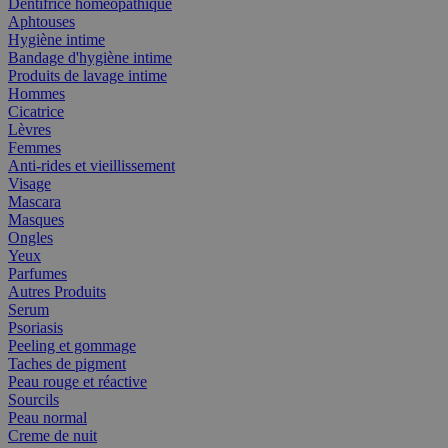
Dentifrice homéopathique
Aphtouses
Hygiène intime
Bandage d'hygiène intime
Produits de lavage intime
Hommes
Cicatrice
Lèvres
Femmes
Anti-rides et vieillissement
Visage
Mascara
Masques
Ongles
Yeux
Parfumes
Autres Produits
Serum
Psoriasis
Peeling et gommage
Taches de pigment
Peau rouge et réactive
Sourcils
Peau normal
Creme de nuit