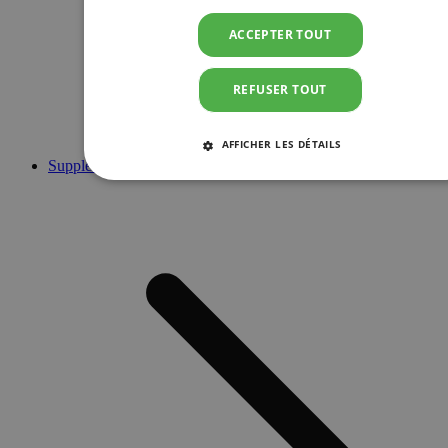
ACCEPTER TOUT
REFUSER TOUT
AFFICHER LES DÉTAILS
Suppléments
STRICTEMENT NÉCESSAIRES
PERFORMANCE
CIBLAGE
FONCTIONNALITÉ
Strictement nécessaires
Performance
Ciblage
Fonctionnalité
Les cookies strictement nécessaires habilitent des