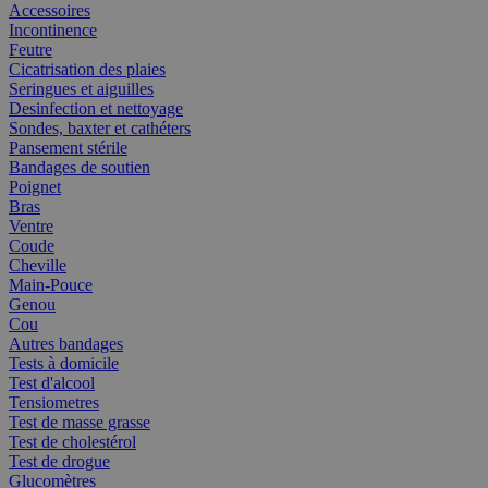
Accessoires
Incontinence
Feutre
Cicatrisation des plaies
Seringues et aiguilles
Desinfection et nettoyage
Sondes, baxter et cathéters
Pansement stérile
Bandages de soutien
Poignet
Bras
Ventre
Coude
Cheville
Main-Pouce
Genou
Cou
Autres bandages
Tests à domicile
Test d'alcool
Tensiometres
Test de masse grasse
Test de cholestérol
Test de drogue
Glucomètres