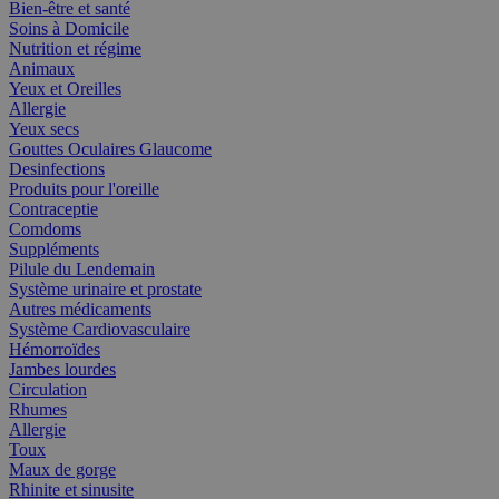
Bien-être et santé
Soins à Domicile
Nutrition et régime
Animaux
Yeux et Oreilles
Allergie
Yeux secs
Gouttes Oculaires Glaucome
Desinfections
Produits pour l'oreille
Contraceptie
Comdoms
Suppléments
Pilule du Lendemain
Système urinaire et prostate
Autres médicaments
Système Cardiovasculaire
Hémorroïdes
Jambes lourdes
Circulation
Rhumes
Allergie
Toux
Maux de gorge
Rhinite et sinusite