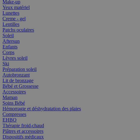
Make-up
Yeux matériel
Lunettes
Creme - gel
Lentilles
Patchs oculaires
Soleil
Aftersun
Enfants
Corps
Lèvres soleil
Ski
Préparation soleil
Autobronzant
Lit de bronzage
Bébé et Grossesse
Accessoires
Maman
Soins Bébé
Hémorragie et déshydratation des plaies
Compresses
EHBO
Thérapie froid-chaud
Plâtres et accessoires
Dispositifs médicaux