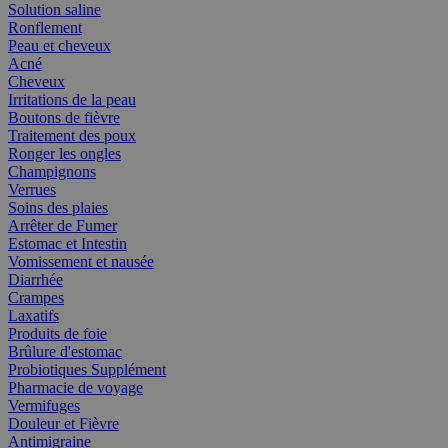
Solution saline
Ronflement
Peau et cheveux
Acné
Cheveux
Irritations de la peau
Boutons de fièvre
Traitement des poux
Ronger les ongles
Champignons
Verrues
Soins des plaies
Arrêter de Fumer
Estomac et Intestin
Vomissement et nausée
Diarrhée
Crampes
Laxatifs
Produits de foie
Brûlure d'estomac
Probiotiques Supplément
Pharmacie de voyage
Vermifuges
Douleur et Fièvre
Antimigraine