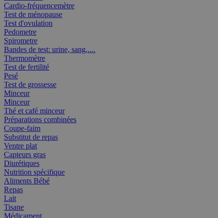
Cardio-fréquencemètre
Test de ménopause
Test d'ovulation
Pedometre
Spirometre
Bandes de test: urine, sang,....
Thermomètre
Test de fertilité
Pesé
Test de grossesse
Minceur
Minceur
Thé et café minceur
Préparations combinées
Coupe-faim
Substitut de repas
Ventre plat
Capteurs gras
Diurétiques
Nutrition spécifique
Aliments Bébé
Repas
Lait
Tisane
Médicament