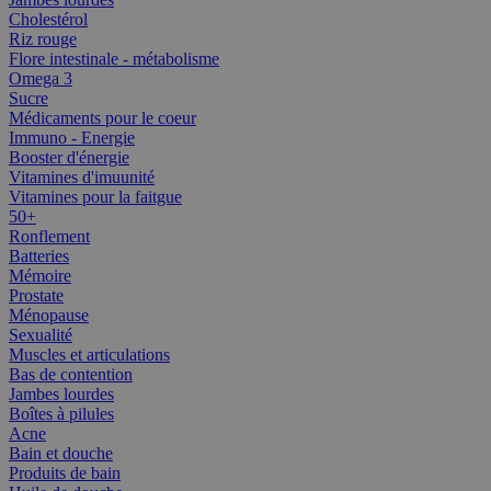
Cholestérol
Riz rouge
Flore intestinale - métabolisme
Omega 3
Sucre
Médicaments pour le coeur
Immuno - Energie
Booster d'énergie
Vitamines d'imuunité
Vitamines pour la faitgue
50+
Ronflement
Batteries
Mémoire
Prostate
Ménopause
Sexualité
Muscles et articulations
Bas de contention
Jambes lourdes
Boîtes à pilules
Acne
Bain et douche
Produits de bain