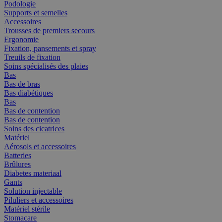
Podologie
Supports et semelles
Accessoires
Trousses de premiers secours
Ergonomie
Fixation, pansements et spray
Treuils de fixation
Soins spécialisés des plaies
Bas
Bas de bras
Bas diabétiques
Bas
Bas de contention
Bas de contention
Soins des cicatrices
Matériel
Aérosols et accessoires
Batteries
Brûlures
Diabetes materiaal
Gants
Solution injectable
Piluliers et accessoires
Matériel stérile
Stomacare