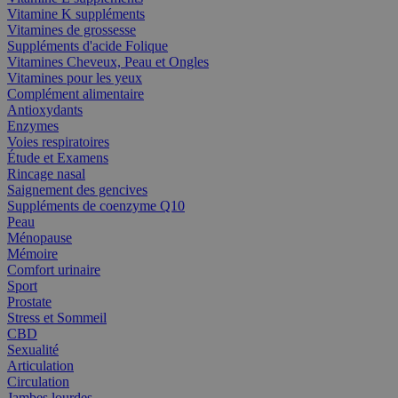
Vitamine K suppléments
Vitamines de grossesse
Suppléments d'acide Folique
Vitamines Cheveux, Peau et Ongles
Vitamines pour les yeux
Complément alimentaire
Antioxydants
Enzymes
Voies respiratoires
Étude et Examens
Rincage nasal
Saignement des gencives
Suppléments de coenzyme Q10
Peau
Ménopause
Mémoire
Comfort urinaire
Sport
Prostate
Stress et Sommeil
CBD
Sexualité
Articulation
Circulation
Jambes lourdes