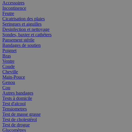
Accessoires
Incontinence
Feutre
Cicatrisation des plaies
Seringues et aiguilles
Desinfection et nettoyage
Sondes, baxter et cathéters
Pansement stérile
Bandages de soutien
Poignet
Bras
Ventre
Coude
Cheville
Main-Pouce
Genou
Cou
Autres bandages
Tests à domicile
Test d'alcool
Tensiometres
Test de masse grasse
Test de cholestérol
Test de drogue
Glucomètres