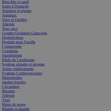
Bien-être et santé
Soins à Domicile
Nutrition et régime
Animaux
Yeux et Oreilles
Allergie
Yeux secs
Gouttes Oculaires Glaucome
Desinfections
Produits pour l'oreille
Contraceptie
Comdoms
Suppléments
Pilule du Lendemain
Système urinaire et prostate
Autres médicaments
Système Cardiovasculaire
Hémorroïdes
Jambes lourdes
Circulation
Rhumes
Allergie
Toux
Maux de gorge
Rhinite et sinusite