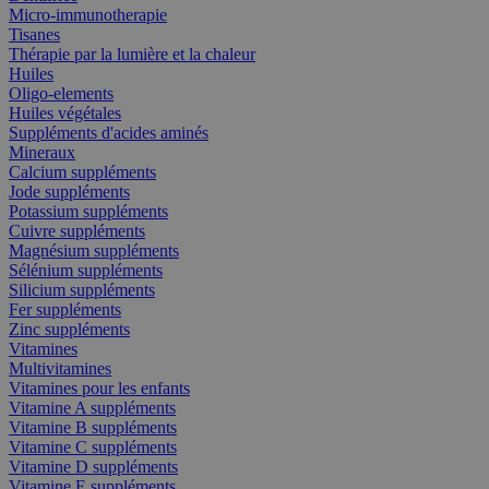
Micro-immunotherapie
Tisanes
Thérapie par la lumière et la chaleur
Huiles
Oligo-elements
Huiles végétales
Suppléments d'acides aminés
Mineraux
Calcium suppléments
Jode suppléments
Potassium suppléments
Cuivre suppléments
Magnésium suppléments
Sélénium suppléments
Silicium suppléments
Fer suppléments
Zinc suppléments
Vitamines
Multivitamines
Vitamines pour les enfants
Vitamine A suppléments
Vitamine B suppléments
Vitamine C suppléments
Vitamine D suppléments
Vitamine E suppléments