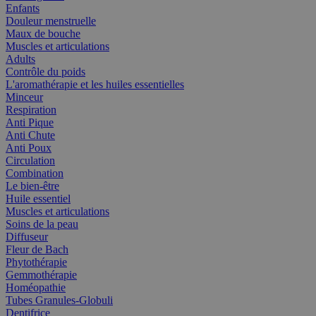
Enfants
Douleur menstruelle
Maux de bouche
Muscles et articulations
Adults
Contrôle du poids
L'aromathérapie et les huiles essentielles
Minceur
Respiration
Anti Pique
Anti Chute
Anti Poux
Circulation
Combination
Le bien-être
Huile essentiel
Muscles et articulations
Soins de la peau
Diffuseur
Fleur de Bach
Phytothérapie
Gemmothérapie
Homéopathie
Tubes Granules-Globuli
Dentifrice