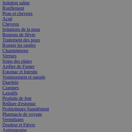
Solution saline
Ronflement
Peau et cheveux
Acné
Cheveux
Irritations de la peau
Boutons de fièvre
Traitement des poux
Ronger les ongles
Champignons
Verrues
Soins des plaies
Arrêter de Fumer
Estomac et Intestin
Vomissement et nausée
Diarrhée
Crampes
Laxatifs
Produits de foie
Brûlure d'estomac
Probiotiques Supplément
Pharmacie de voyage
Vermifuges
Douleur et Fièvre
Antimigraine