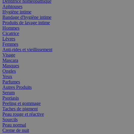
Dentifrice homéopathique
Aphtouses
Hygiène intime
Bandage d'hygiène intime
Produits de lavage intime
Hommes
Cicatrice
Lèvres
Femmes
Anti-rides et vieillissement
Visage
Mascara
Masques
Ongles
Yeux
Parfumes
Autres Produits
Serum
Psoriasis
Peeling et gommage
Taches de pigment
Peau rouge et réactive
Sourcils
Peau normal
Creme de nuit