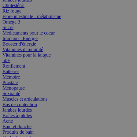
Cholestérol
Riz rouge
Flore intestinale - métabolisme
Omega 3
Sucre
Médicaments pour le coeur
Immuno - Energie
Booster d'énergie
Vitamines d'imuunité
Vitamines pour la faitgue
50+
Ronflement
Batteries
Mémoire
Prostate
Ménopause
Sexualité
Muscles et articulations
Bas de contention
Jambes lourdes
Boîtes à pilules
Acne
Bain et douche
Produits de bain