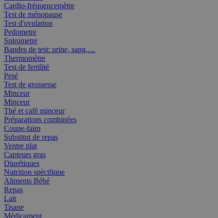
Cardio-fréquencemètre
Test de ménopause
Test d'ovulation
Pedometre
Spirometre
Bandes de test: urine, sang,....
Thermomètre
Test de fertilité
Pesé
Test de grossesse
Minceur
Minceur
Thé et café minceur
Préparations combinées
Coupe-faim
Substitut de repas
Ventre plat
Capteurs gras
Diurétiques
Nutrition spécifique
Aliments Bébé
Repas
Lait
Tisane
Médicament