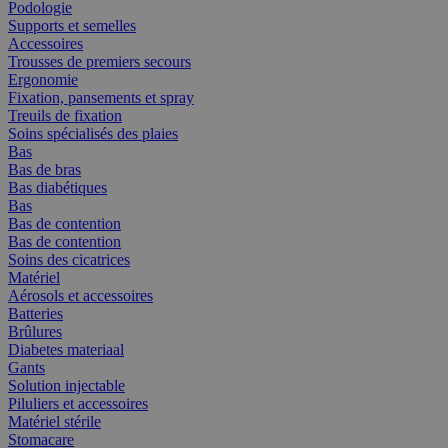
Podologie
Supports et semelles
Accessoires
Trousses de premiers secours
Ergonomie
Fixation, pansements et spray
Treuils de fixation
Soins spécialisés des plaies
Bas
Bas de bras
Bas diabétiques
Bas
Bas de contention
Bas de contention
Soins des cicatrices
Matériel
Aérosols et accessoires
Batteries
Brûlures
Diabetes materiaal
Gants
Solution injectable
Piluliers et accessoires
Matériel stérile
Stomacare