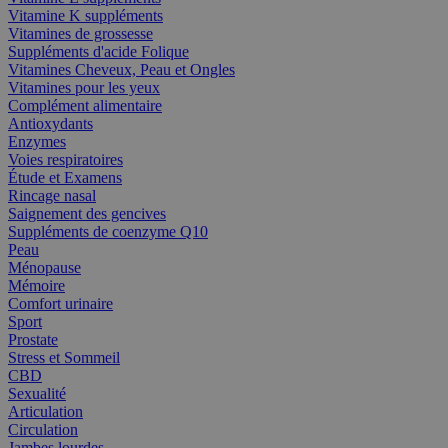
Vitamine K suppléments
Vitamines de grossesse
Suppléments d'acide Folique
Vitamines Cheveux, Peau et Ongles
Vitamines pour les yeux
Complément alimentaire
Antioxydants
Enzymes
Voies respiratoires
Étude et Examens
Rincage nasal
Saignement des gencives
Suppléments de coenzyme Q10
Peau
Ménopause
Mémoire
Comfort urinaire
Sport
Prostate
Stress et Sommeil
CBD
Sexualité
Articulation
Circulation
Jambes lourdes