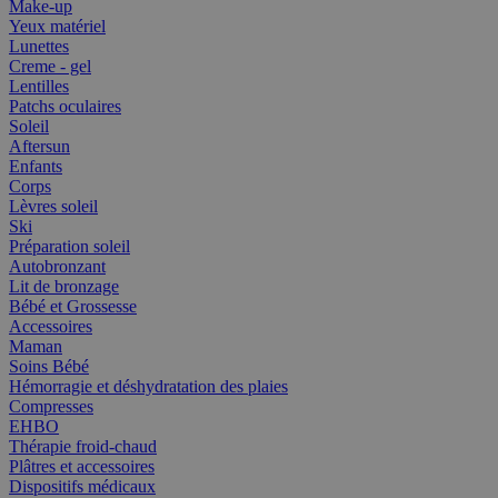
Make-up
Yeux matériel
Lunettes
Creme - gel
Lentilles
Patchs oculaires
Soleil
Aftersun
Enfants
Corps
Lèvres soleil
Ski
Préparation soleil
Autobronzant
Lit de bronzage
Bébé et Grossesse
Accessoires
Maman
Soins Bébé
Hémorragie et déshydratation des plaies
Compresses
EHBO
Thérapie froid-chaud
Plâtres et accessoires
Dispositifs médicaux