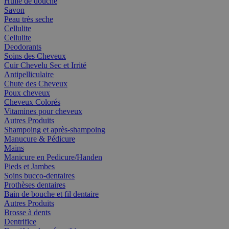
Huile de douche
Savon
Peau très seche
Cellulite
Cellulite
Deodorants
Soins des Cheveux
Cuir Chevelu Sec et Irrité
Antipelliculaire
Chute des Cheveux
Poux cheveux
Cheveux Colorés
Vitamines pour cheveux
Autres Produits
Shampoing et après-shampoing
Manucure & Pédicure
Mains
Manicure en Pedicure/Handen
Pieds et Jambes
Soins bucco-dentaires
Prothèses dentaires
Bain de bouche et fil dentaire
Autres Produits
Brosse à dents
Dentrifice