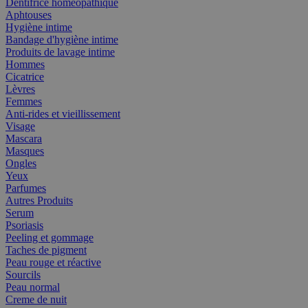
Dentifrice homéopathique
Aphtouses
Hygiène intime
Bandage d'hygiène intime
Produits de lavage intime
Hommes
Cicatrice
Lèvres
Femmes
Anti-rides et vieillissement
Visage
Mascara
Masques
Ongles
Yeux
Parfumes
Autres Produits
Serum
Psoriasis
Peeling et gommage
Taches de pigment
Peau rouge et réactive
Sourcils
Peau normal
Creme de nuit