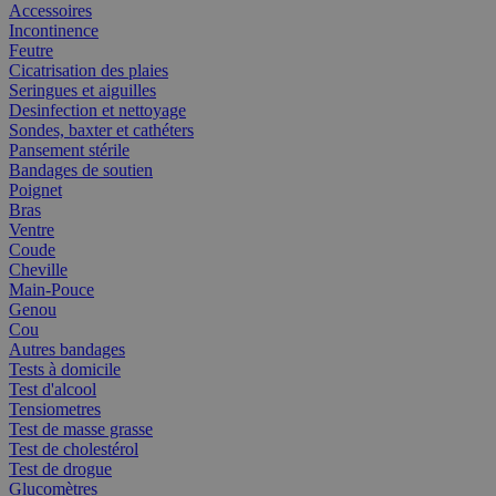
Accessoires
Incontinence
Feutre
Cicatrisation des plaies
Seringues et aiguilles
Desinfection et nettoyage
Sondes, baxter et cathéters
Pansement stérile
Bandages de soutien
Poignet
Bras
Ventre
Coude
Cheville
Main-Pouce
Genou
Cou
Autres bandages
Tests à domicile
Test d'alcool
Tensiometres
Test de masse grasse
Test de cholestérol
Test de drogue
Glucomètres