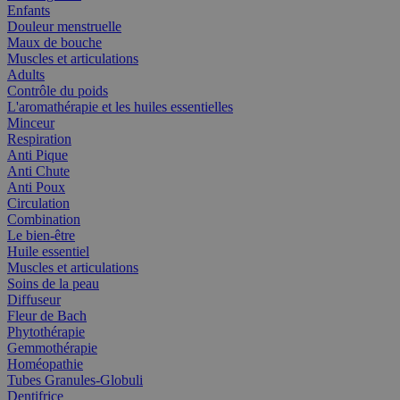
Enfants
Douleur menstruelle
Maux de bouche
Muscles et articulations
Adults
Contrôle du poids
L'aromathérapie et les huiles essentielles
Minceur
Respiration
Anti Pique
Anti Chute
Anti Poux
Circulation
Combination
Le bien-être
Huile essentiel
Muscles et articulations
Soins de la peau
Diffuseur
Fleur de Bach
Phytothérapie
Gemmothérapie
Homéopathie
Tubes Granules-Globuli
Dentifrice