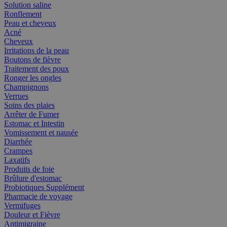
Solution saline
Ronflement
Peau et cheveux
Acné
Cheveux
Irritations de la peau
Boutons de fièvre
Traitement des poux
Ronger les ongles
Champignons
Verrues
Soins des plaies
Arrêter de Fumer
Estomac et Intestin
Vomissement et nausée
Diarrhée
Crampes
Laxatifs
Produits de foie
Brûlure d'estomac
Probiotiques Supplément
Pharmacie de voyage
Vermifuges
Douleur et Fièvre
Antimigraine