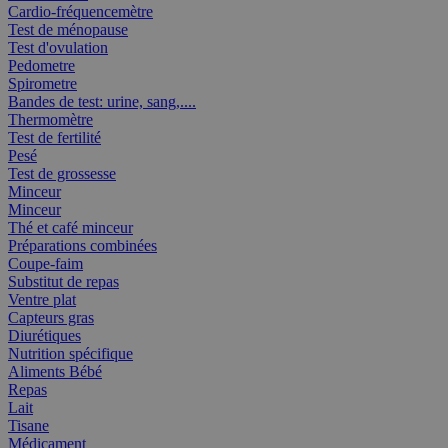
Cardio-fréquencemètre
Test de ménopause
Test d'ovulation
Pedometre
Spirometre
Bandes de test: urine, sang,....
Thermomètre
Test de fertilité
Pesé
Test de grossesse
Minceur
Minceur
Thé et café minceur
Préparations combinées
Coupe-faim
Substitut de repas
Ventre plat
Capteurs gras
Diurétiques
Nutrition spécifique
Aliments Bébé
Repas
Lait
Tisane
Médicament