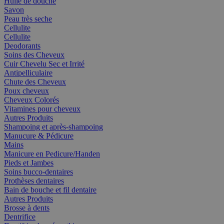
Huile de douche
Savon
Peau très seche
Cellulite
Cellulite
Deodorants
Soins des Cheveux
Cuir Chevelu Sec et Irrité
Antipelliculaire
Chute des Cheveux
Poux cheveux
Cheveux Colorés
Vitamines pour cheveux
Autres Produits
Shampoing et après-shampoing
Manucure & Pédicure
Mains
Manicure en Pedicure/Handen
Pieds et Jambes
Soins bucco-dentaires
Prothèses dentaires
Bain de bouche et fil dentaire
Autres Produits
Brosse à dents
Dentrifice