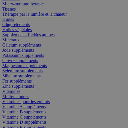
Micro-immunotherapie
Tisanes
Thérapie par la lumière et la chaleur
Huiles
Oligo-elements
Huiles végétales
Suppléments d'acides aminés
Mineraux
Calcium suppléments
Jode suppléments
Potassium suppléments
Cuivre suppléments
Magnésium suppléments
Sélénium suppléments
Silicium suppléments
Fer suppléments
Zinc suppléments
Vitamines
Multivitamines
Vitamines pour les enfants
Vitamine A suppléments
Vitamine B suppléments
Vitamine C suppléments
Vitamine D suppléments
Vitamine E suppléments