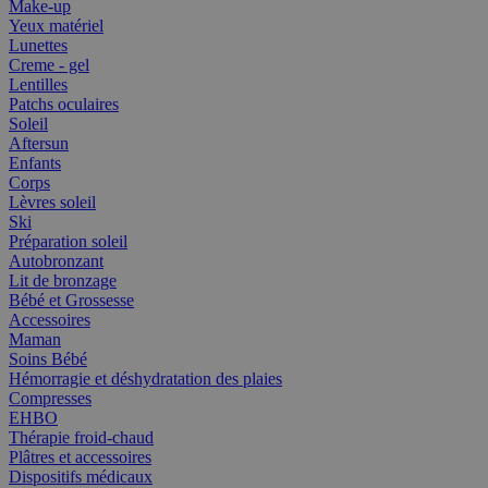
Make-up
Yeux matériel
Lunettes
Creme - gel
Lentilles
Patchs oculaires
Soleil
Aftersun
Enfants
Corps
Lèvres soleil
Ski
Préparation soleil
Autobronzant
Lit de bronzage
Bébé et Grossesse
Accessoires
Maman
Soins Bébé
Hémorragie et déshydratation des plaies
Compresses
EHBO
Thérapie froid-chaud
Plâtres et accessoires
Dispositifs médicaux