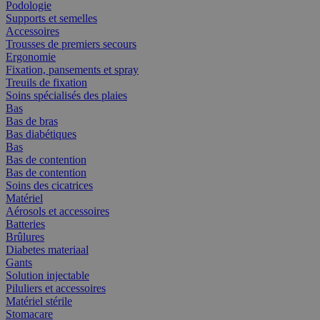
Podologie
Supports et semelles
Accessoires
Trousses de premiers secours
Ergonomie
Fixation, pansements et spray
Treuils de fixation
Soins spécialisés des plaies
Bas
Bas de bras
Bas diabétiques
Bas
Bas de contention
Bas de contention
Soins des cicatrices
Matériel
Aérosols et accessoires
Batteries
Brûlures
Diabetes materiaal
Gants
Solution injectable
Piluliers et accessoires
Matériel stérile
Stomacare