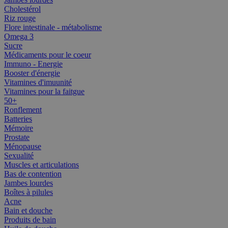
Cholestérol
Riz rouge
Flore intestinale - métabolisme
Omega 3
Sucre
Médicaments pour le coeur
Immuno - Energie
Booster d'énergie
Vitamines d'imuunité
Vitamines pour la faitgue
50+
Ronflement
Batteries
Mémoire
Prostate
Ménopause
Sexualité
Muscles et articulations
Bas de contention
Jambes lourdes
Boîtes à pilules
Acne
Bain et douche
Produits de bain