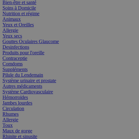
Bien-être et santé
Soins à Domicile
Nutrition et régime
Animaux
Yeux et Oreilles
Allergie
Yeux secs
Gouttes Oculaires Glaucome
Desinfections
Produits pour l'oreille
Contraceptie
Comdoms
Suppléments
Pilule du Lendemain
Système urinaire et prostate
Autres médicaments
Système Cardiovasculaire
Hémorroïdes
Jambes lourdes
Circulation
Rhumes
Allergie
Toux
Maux de gorge
Rhinite et sinusite