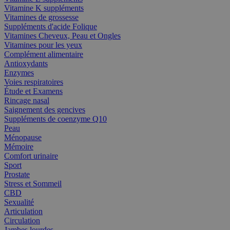
Vitamine K suppléments
Vitamines de grossesse
Suppléments d'acide Folique
Vitamines Cheveux, Peau et Ongles
Vitamines pour les yeux
Complément alimentaire
Antioxydants
Enzymes
Voies respiratoires
Étude et Examens
Rincage nasal
Saignement des gencives
Suppléments de coenzyme Q10
Peau
Ménopause
Mémoire
Comfort urinaire
Sport
Prostate
Stress et Sommeil
CBD
Sexualité
Articulation
Circulation
Jambes lourdes