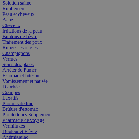
Solution saline
Ronflement
Peau et cheveux
Acné
Cheveux
Irritations de la peau
Boutons de fièvre
Traitement des poux
Ronger les ongles
Champignons
Verrues
Soins des plaies
Arrêter de Fumer
Estomac et Intestin
Vomissement et nausée
Diarrhée
Crampes
Laxatifs
Produits de foie
Brûlure d'estomac
Probiotiques Supplément
Pharmacie de voyage
Vermifuges
Douleur et Fièvre
Antimigraine