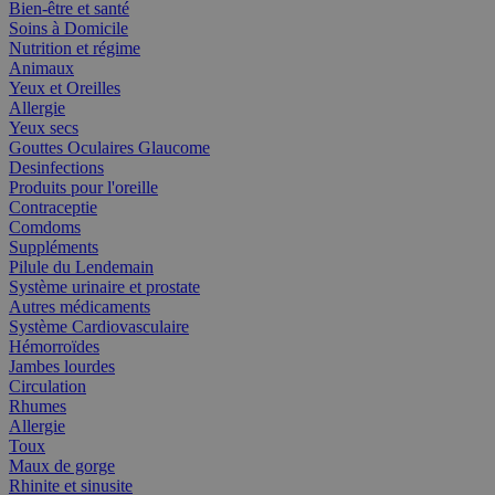
Bien-être et santé
Soins à Domicile
Nutrition et régime
Animaux
Yeux et Oreilles
Allergie
Yeux secs
Gouttes Oculaires Glaucome
Desinfections
Produits pour l'oreille
Contraceptie
Comdoms
Suppléments
Pilule du Lendemain
Système urinaire et prostate
Autres médicaments
Système Cardiovasculaire
Hémorroïdes
Jambes lourdes
Circulation
Rhumes
Allergie
Toux
Maux de gorge
Rhinite et sinusite