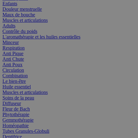
Enfants
Douleur menstruelle
Maux de bouche
Muscles et articulations
Adults
Contrôle du poids
L'aromathérapie et les huiles essentielles
Minceur
Respiration
Anti Pique
Anti Chute
Anti Poux
Circulation
Combination
Le bien-être
Huile essentiel
Muscles et articulations
Soins de la peau
Diffuseur
Fleur de Bach
Phytothérapie
Gemmothérapie
Homéopathie
Tubes Granules-Globuli
Dentifrice