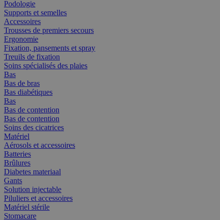
Podologie
Supports et semelles
Accessoires
Trousses de premiers secours
Ergonomie
Fixation, pansements et spray
Treuils de fixation
Soins spécialisés des plaies
Bas
Bas de bras
Bas diabétiques
Bas
Bas de contention
Bas de contention
Soins des cicatrices
Matériel
Aérosols et accessoires
Batteries
Brûlures
Diabetes materiaal
Gants
Solution injectable
Piluliers et accessoires
Matériel stérile
Stomacare