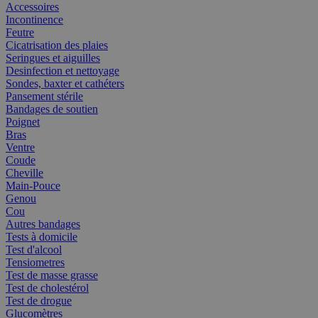
Accessoires
Incontinence
Feutre
Cicatrisation des plaies
Seringues et aiguilles
Desinfection et nettoyage
Sondes, baxter et cathéters
Pansement stérile
Bandages de soutien
Poignet
Bras
Ventre
Coude
Cheville
Main-Pouce
Genou
Cou
Autres bandages
Tests à domicile
Test d'alcool
Tensiometres
Test de masse grasse
Test de cholestérol
Test de drogue
Glucomètres