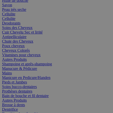
Huile de douche
Savon
Peau très seche
Cellulite
Cellulite
Deodorants
Soins des Cheveux
Cuir Chevelu Sec et Irrité
Antipelliculaire
Chute des Cheveux
Poux cheveux
Cheveux Colorés
Vitamines pour cheveux
Autres Produits
Shampoing et après-shampoing
Manucure & Pédicure
Mains
Manicure en Pedicure/Handen
Pieds et Jambes
Soins bucco-dentaires
Prothèses dentaires
Bain de bouche et fil dentaire
Autres Produits
Brosse à dents
Dentrifice