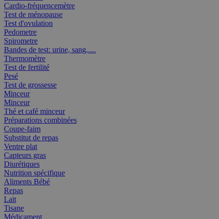
Cardio-fréquencemètre
Test de ménopause
Test d'ovulation
Pedometre
Spirometre
Bandes de test: urine, sang,....
Thermomètre
Test de fertilité
Pesé
Test de grossesse
Minceur
Minceur
Thé et café minceur
Préparations combinées
Coupe-faim
Substitut de repas
Ventre plat
Capteurs gras
Diurétiques
Nutrition spécifique
Aliments Bébé
Repas
Lait
Tisane
Médicament