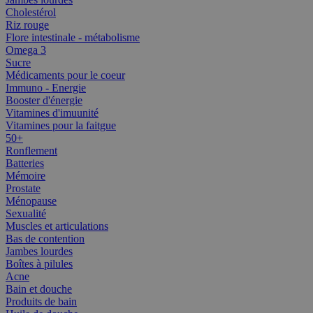
Cholestérol
Riz rouge
Flore intestinale - métabolisme
Omega 3
Sucre
Médicaments pour le coeur
Immuno - Energie
Booster d'énergie
Vitamines d'imuunité
Vitamines pour la faitgue
50+
Ronflement
Batteries
Mémoire
Prostate
Ménopause
Sexualité
Muscles et articulations
Bas de contention
Jambes lourdes
Boîtes à pilules
Acne
Bain et douche
Produits de bain