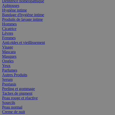
Dentifrice homéopathique
Aphtouses
Hygiène intime
Bandage d'hygiène intime
Produits de lavage intime
Hommes
Cicatrice
Lèvres
Femmes
Anti-rides et vieillissement
Visage
Mascara
Masques
Ongles
Yeux
Parfumes
Autres Produits
Serum
Psoriasis
Peeling et gommage
Taches de pigment
Peau rouge et réactive
Sourcils
Peau normal
Creme de nuit