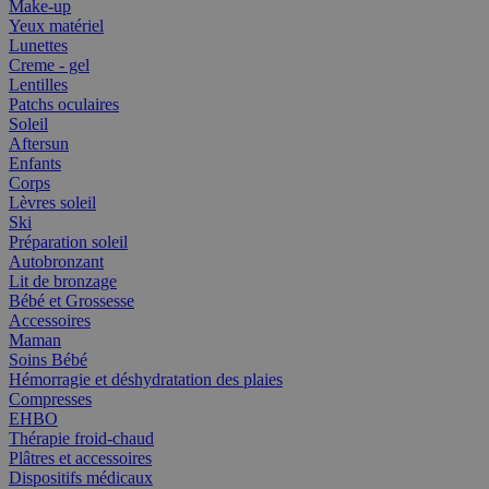
Make-up
Yeux matériel
Lunettes
Creme - gel
Lentilles
Patchs oculaires
Soleil
Aftersun
Enfants
Corps
Lèvres soleil
Ski
Préparation soleil
Autobronzant
Lit de bronzage
Bébé et Grossesse
Accessoires
Maman
Soins Bébé
Hémorragie et déshydratation des plaies
Compresses
EHBO
Thérapie froid-chaud
Plâtres et accessoires
Dispositifs médicaux