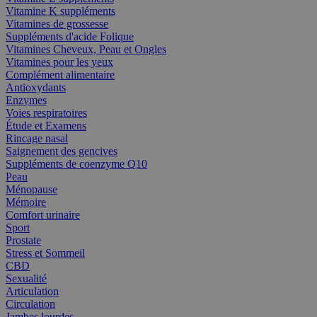
Vitamine K suppléments
Vitamines de grossesse
Suppléments d'acide Folique
Vitamines Cheveux, Peau et Ongles
Vitamines pour les yeux
Complément alimentaire
Antioxydants
Enzymes
Voies respiratoires
Étude et Examens
Rincage nasal
Saignement des gencives
Suppléments de coenzyme Q10
Peau
Ménopause
Mémoire
Comfort urinaire
Sport
Prostate
Stress et Sommeil
CBD
Sexualité
Articulation
Circulation
Jambes lourdes