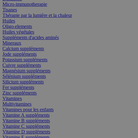
Micro-immunotherapie
Tisanes
Thérapie par la lumière et la chaleur
Huiles
Oligo-elements
Huiles végétales
Suppléments d'acides aminés
Mineraux
Calcium suppléments
Jode suppléments
Potassium suppléments
Cuivre suppléments
Magnésium suppléments
Sélénium suppléments
Silicium suppléments
Fer suppléments
Zinc suppléments
Vitamines
Multivitamines
Vitamines pour les enfants
Vitamine A suppléments
Vitamine B suppléments
Vitamine C suppléments
Vitamine D suppléments
Vitamine E suppléments