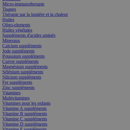
Micro-immunotherapie
Tisanes
Thérapie par la lumière et la chaleur
Huiles
Oligo-elements
Huiles végétales
Suppléments d'acides aminés
Mineraux
Calcium suppléments
Jode suppléments
Potassium suppléments
Cuivre suppléments
Magnésium suppléments
Sélénium suppléments
Silicium suppléments
Fer suppléments
Zinc suppléments
Vitamines
Multivitamines
Vitamines pour les enfants
Vitamine A suppléments
Vitamine B suppléments
Vitamine C suppléments
Vitamine D suppléments
Vitamine E suppléments