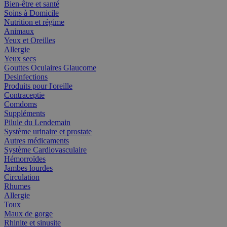
Bien-être et santé
Soins à Domicile
Nutrition et régime
Animaux
Yeux et Oreilles
Allergie
Yeux secs
Gouttes Oculaires Glaucome
Desinfections
Produits pour l'oreille
Contraceptie
Comdoms
Suppléments
Pilule du Lendemain
Système urinaire et prostate
Autres médicaments
Système Cardiovasculaire
Hémorroïdes
Jambes lourdes
Circulation
Rhumes
Allergie
Toux
Maux de gorge
Rhinite et sinusite