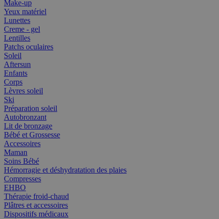
Make-up
Yeux matériel
Lunettes
Creme - gel
Lentilles
Patchs oculaires
Soleil
Aftersun
Enfants
Corps
Lèvres soleil
Ski
Préparation soleil
Autobronzant
Lit de bronzage
Bébé et Grossesse
Accessoires
Maman
Soins Bébé
Hémorragie et déshydratation des plaies
Compresses
EHBO
Thérapie froid-chaud
Plâtres et accessoires
Dispositifs médicaux