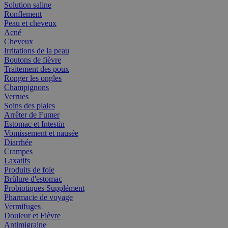
Solution saline
Ronflement
Peau et cheveux
Acné
Cheveux
Irritations de la peau
Boutons de fièvre
Traitement des poux
Ronger les ongles
Champignons
Verrues
Soins des plaies
Arrêter de Fumer
Estomac et Intestin
Vomissement et nausée
Diarrhée
Crampes
Laxatifs
Produits de foie
Brûlure d'estomac
Probiotiques Supplément
Pharmacie de voyage
Vermifuges
Douleur et Fièvre
Antimigraine