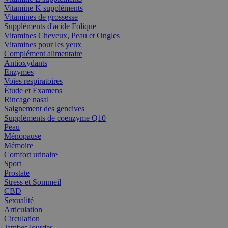
Vitamine K suppléments
Vitamines de grossesse
Suppléments d'acide Folique
Vitamines Cheveux, Peau et Ongles
Vitamines pour les yeux
Complément alimentaire
Antioxydants
Enzymes
Voies respiratoires
Étude et Examens
Rincage nasal
Saignement des gencives
Suppléments de coenzyme Q10
Peau
Ménopause
Mémoire
Comfort urinaire
Sport
Prostate
Stress et Sommeil
CBD
Sexualité
Articulation
Circulation
Jambes lourdes