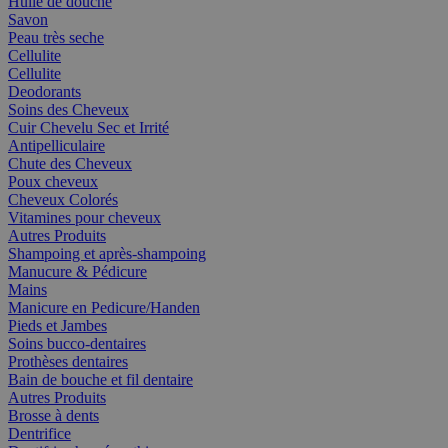
Huile de douche
Savon
Peau très seche
Cellulite
Cellulite
Deodorants
Soins des Cheveux
Cuir Chevelu Sec et Irrité
Antipelliculaire
Chute des Cheveux
Poux cheveux
Cheveux Colorés
Vitamines pour cheveux
Autres Produits
Shampoing et après-shampoing
Manucure & Pédicure
Mains
Manicure en Pedicure/Handen
Pieds et Jambes
Soins bucco-dentaires
Prothèses dentaires
Bain de bouche et fil dentaire
Autres Produits
Brosse à dents
Dentrifice