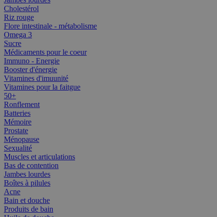
Cholestérol
Riz rouge
Flore intestinale - métabolisme
Omega 3
Sucre
Médicaments pour le coeur
Immuno - Energie
Booster d'énergie
Vitamines d'imuunité
Vitamines pour la faitgue
50+
Ronflement
Batteries
Mémoire
Prostate
Ménopause
Sexualité
Muscles et articulations
Bas de contention
Jambes lourdes
Boîtes à pilules
Acne
Bain et douche
Produits de bain