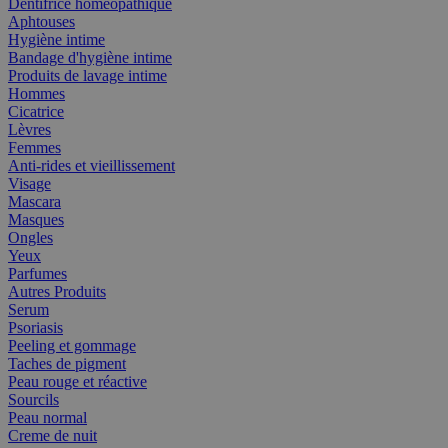
Dentifrice homéopathique
Aphtouses
Hygiène intime
Bandage d'hygiène intime
Produits de lavage intime
Hommes
Cicatrice
Lèvres
Femmes
Anti-rides et vieillissement
Visage
Mascara
Masques
Ongles
Yeux
Parfumes
Autres Produits
Serum
Psoriasis
Peeling et gommage
Taches de pigment
Peau rouge et réactive
Sourcils
Peau normal
Creme de nuit