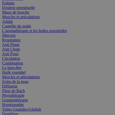
Enfants
Douleur menstruelle
Maux de bouche
Muscles et articulations
Adults
Contrôle du poids
L'aromathérapie et les huiles essentielles
Minceur
Respiration
Anti Pique
Anti Chute
Anti Poux
Circulation
Combination
Le bien-être
Huile essentiel
Muscles et articulations
Soins de la peau
Diffuseur
Fleur de Bach
Phytothérapie
Gemmothérapie
Homéopathie
Tubes Granules-Globuli
Dentifrice