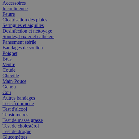
Accessoires
Incontinence
Feutre
Cicatrisation des plaies
Seringues et aiguilles
Desinfection et nettoyage
Sondes, baxter et cathéters
Pansement stérile
Bandages de soutien
Poignet
Bras
Ventre
Coude
Cheville
Main-Pouce
Genou
Cou
Autres bandages
Tests à domicile
Test d'alcool
Tensiometres
Test de masse grasse
Test de cholestérol
Test de drogue
Glucomètres