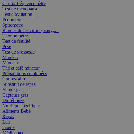
Cardio-fréquencemètre
Test de ménopause
Test d'ovulation
Pedometre
Spirometre
Bandes de test: urine, sang,....
Thermomètre
Test de fertilité
Pesé
Test de grossesse
Minceur
Minceur
Thé et café minceur
Préparations combinées
Coupe-faim
Substitut de repas
Ventre plat
Capteurs gras
Diurétiques
Nutrition spécifique
Aliments Bébé
Repas
Lait
Tisane
Médicament