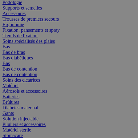
Podologie
Supports et semelles
Accessoires
Trousses de premiers secours
Ergonomie
Fixation, pansements et spray
Treuils de fixation
Soins spécialisés des plaies
Bas
Bas de bras
Bas diabétiques
Bas
Bas de contention
Bas de contention
Soins des cicatrices
Matériel
Aérosols et accessoires
Batteries
Brûlures
Diabetes materiaal
Gants
Solution injectable
Piluliers et accessoires
Matériel stérile
Stomacare