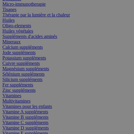
Micro-immunotherapie
Tisanes
Thérapie par la lumière et la chaleur
Huiles
Oligo-elements
Huiles végétales
Suppléments d'acides aminés
Mineraux
Calcium suppléments
Jode suppléments
Potassium suppléments
Cuivre suppléments
Magnésium suppléments
Sélénium suppléments
Silicium suppléments
Fer suppléments
Zinc suppléments
Vitamines
Multivitamines
Vitamines pour les enfants
Vitamine A suppléments
Vitamine B suppléments
Vitamine C suppléments
Vitamine D suppléments
Vitamine E suppléments