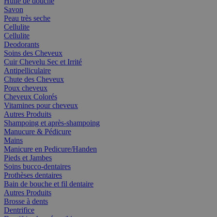
Huile de douche
Savon
Peau très seche
Cellulite
Cellulite
Deodorants
Soins des Cheveux
Cuir Chevelu Sec et Irrité
Antipelliculaire
Chute des Cheveux
Poux cheveux
Cheveux Colorés
Vitamines pour cheveux
Autres Produits
Shampoing et après-shampoing
Manucure & Pédicure
Mains
Manicure en Pedicure/Handen
Pieds et Jambes
Soins bucco-dentaires
Prothèses dentaires
Bain de bouche et fil dentaire
Autres Produits
Brosse à dents
Dentrifice