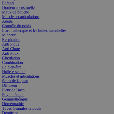
Enfants
Douleur menstruelle
Maux de bouche
Muscles et articulations
Adults
Contrôle du poids
L'aromathérapie et les huiles essentielles
Minceur
Respiration
Anti Pique
Anti Chute
Anti Poux
Circulation
Combination
Le bien-être
Huile essentiel
Muscles et articulations
Soins de la peau
Diffuseur
Fleur de Bach
Phytothérapie
Gemmothérapie
Homéopathie
Tubes Granules-Globuli
Dentifrice