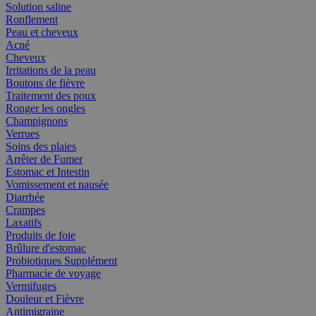
Solution saline
Ronflement
Peau et cheveux
Acné
Cheveux
Irritations de la peau
Boutons de fièvre
Traitement des poux
Ronger les ongles
Champignons
Verrues
Soins des plaies
Arrêter de Fumer
Estomac et Intestin
Vomissement et nausée
Diarrhée
Crampes
Laxatifs
Produits de foie
Brûlure d'estomac
Probiotiques Supplément
Pharmacie de voyage
Vermifuges
Douleur et Fièvre
Antimigraine