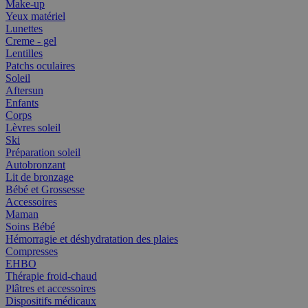
Make-up
Yeux matériel
Lunettes
Creme - gel
Lentilles
Patchs oculaires
Soleil
Aftersun
Enfants
Corps
Lèvres soleil
Ski
Préparation soleil
Autobronzant
Lit de bronzage
Bébé et Grossesse
Accessoires
Maman
Soins Bébé
Hémorragie et déshydratation des plaies
Compresses
EHBO
Thérapie froid-chaud
Plâtres et accessoires
Dispositifs médicaux