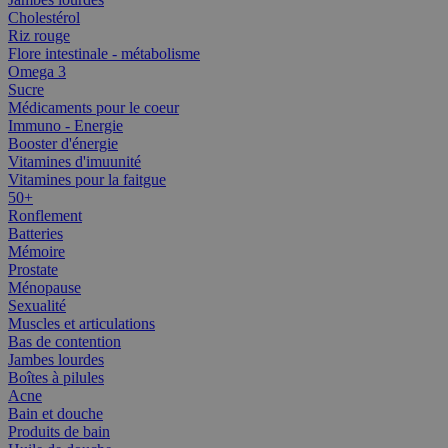
Cholestérol
Riz rouge
Flore intestinale - métabolisme
Omega 3
Sucre
Médicaments pour le coeur
Immuno - Energie
Booster d'énergie
Vitamines d'imuunité
Vitamines pour la faitgue
50+
Ronflement
Batteries
Mémoire
Prostate
Ménopause
Sexualité
Muscles et articulations
Bas de contention
Jambes lourdes
Boîtes à pilules
Acne
Bain et douche
Produits de bain