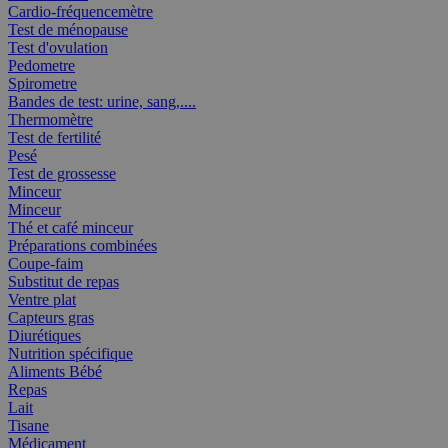
Cardio-fréquencemètre
Test de ménopause
Test d'ovulation
Pedometre
Spirometre
Bandes de test: urine, sang,....
Thermomètre
Test de fertilité
Pesé
Test de grossesse
Minceur
Minceur
Thé et café minceur
Préparations combinées
Coupe-faim
Substitut de repas
Ventre plat
Capteurs gras
Diurétiques
Nutrition spécifique
Aliments Bébé
Repas
Lait
Tisane
Médicament