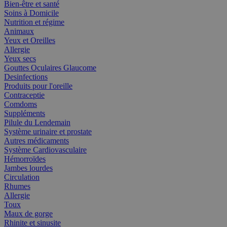
Bien-être et santé
Soins à Domicile
Nutrition et régime
Animaux
Yeux et Oreilles
Allergie
Yeux secs
Gouttes Oculaires Glaucome
Desinfections
Produits pour l'oreille
Contraceptie
Comdoms
Suppléments
Pilule du Lendemain
Système urinaire et prostate
Autres médicaments
Système Cardiovasculaire
Hémorroïdes
Jambes lourdes
Circulation
Rhumes
Allergie
Toux
Maux de gorge
Rhinite et sinusite