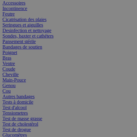
Accessoires
Incontinence
Feutre
Cicatrisation des plaies
Seringues et aiguilles
Desinfection et nettoyage
Sondes, baxter et cathéters
Pansement stérile
Bandages de soutien
Poignet
Bras
Ventre
Coude
Cheville
Main-Pouce
Genou
Cou
Autres bandages
Tests à domicile
Test d'alcool
Tensiometres
Test de masse grasse
Test de cholestérol
Test de drogue
Glucomètres