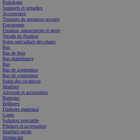
Podologie
Supports et semelles
Accessoires
Trousses de premiers secours
Ergonomie
Fixation, pansements et spray
Treuils de fixation
Soins spécialisés des plaies
Bas
Bas de bras
Bas diabétiques
Bas
Bas de contention
Bas de contention
Soins des cicatrices
Matériel
Aérosols et accessoires
Batteries
Brûlures
Diabetes materiaal
Gants
Solution injectable
Piluliers et accessoires
Matériel stérile
Stomacare