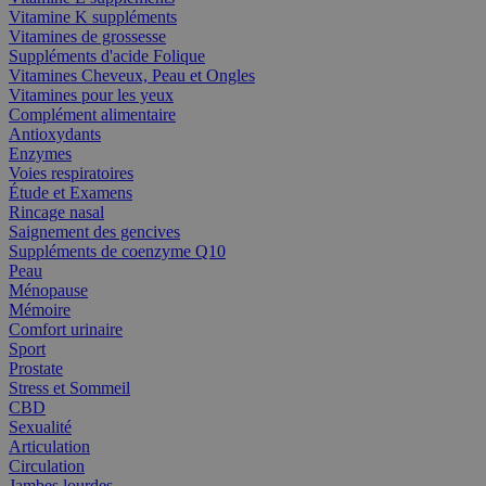
Vitamine K suppléments
Vitamines de grossesse
Suppléments d'acide Folique
Vitamines Cheveux, Peau et Ongles
Vitamines pour les yeux
Complément alimentaire
Antioxydants
Enzymes
Voies respiratoires
Étude et Examens
Rincage nasal
Saignement des gencives
Suppléments de coenzyme Q10
Peau
Ménopause
Mémoire
Comfort urinaire
Sport
Prostate
Stress et Sommeil
CBD
Sexualité
Articulation
Circulation
Jambes lourdes