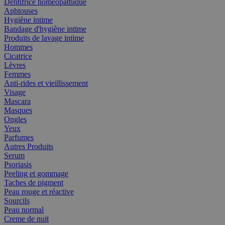
Dentifrice homéopathique
Aphtouses
Hygiène intime
Bandage d'hygiène intime
Produits de lavage intime
Hommes
Cicatrice
Lèvres
Femmes
Anti-rides et vieillissement
Visage
Mascara
Masques
Ongles
Yeux
Parfumes
Autres Produits
Serum
Psoriasis
Peeling et gommage
Taches de pigment
Peau rouge et réactive
Sourcils
Peau normal
Creme de nuit