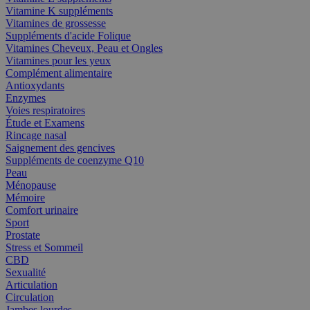
Vitamine K suppléments
Vitamines de grossesse
Suppléments d'acide Folique
Vitamines Cheveux, Peau et Ongles
Vitamines pour les yeux
Complément alimentaire
Antioxydants
Enzymes
Voies respiratoires
Étude et Examens
Rincage nasal
Saignement des gencives
Suppléments de coenzyme Q10
Peau
Ménopause
Mémoire
Comfort urinaire
Sport
Prostate
Stress et Sommeil
CBD
Sexualité
Articulation
Circulation
Jambes lourdes