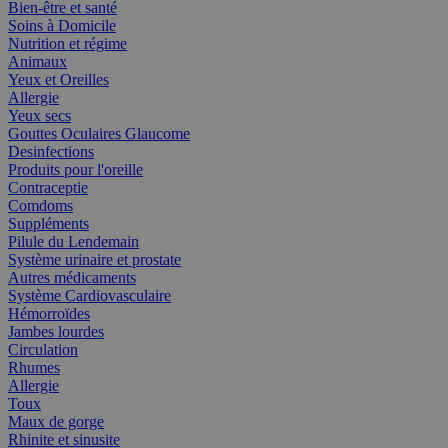
Bien-être et santé
Soins à Domicile
Nutrition et régime
Animaux
Yeux et Oreilles
Allergie
Yeux secs
Gouttes Oculaires Glaucome
Desinfections
Produits pour l'oreille
Contraceptie
Comdoms
Suppléments
Pilule du Lendemain
Système urinaire et prostate
Autres médicaments
Système Cardiovasculaire
Hémorroïdes
Jambes lourdes
Circulation
Rhumes
Allergie
Toux
Maux de gorge
Rhinite et sinusite