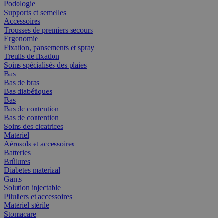
Podologie
Supports et semelles
Accessoires
Trousses de premiers secours
Ergonomie
Fixation, pansements et spray
Treuils de fixation
Soins spécialisés des plaies
Bas
Bas de bras
Bas diabétiques
Bas
Bas de contention
Bas de contention
Soins des cicatrices
Matériel
Aérosols et accessoires
Batteries
Brûlures
Diabetes materiaal
Gants
Solution injectable
Piluliers et accessoires
Matériel stérile
Stomacare