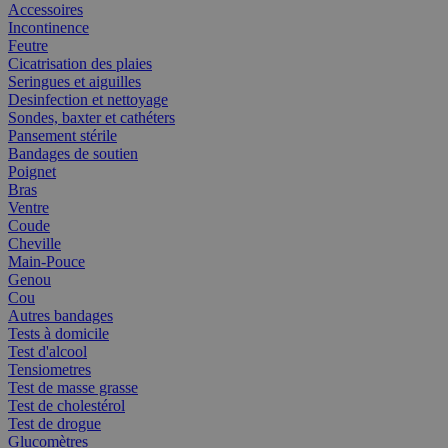
Accessoires
Incontinence
Feutre
Cicatrisation des plaies
Seringues et aiguilles
Desinfection et nettoyage
Sondes, baxter et cathéters
Pansement stérile
Bandages de soutien
Poignet
Bras
Ventre
Coude
Cheville
Main-Pouce
Genou
Cou
Autres bandages
Tests à domicile
Test d'alcool
Tensiometres
Test de masse grasse
Test de cholestérol
Test de drogue
Glucomètres