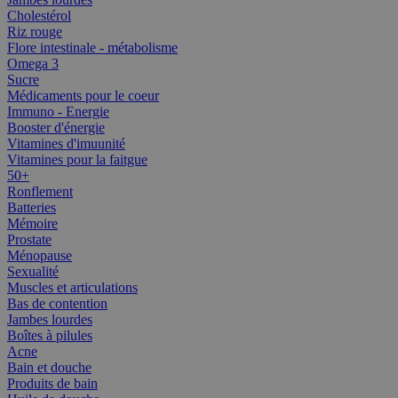
Cholestérol
Riz rouge
Flore intestinale - métabolisme
Omega 3
Sucre
Médicaments pour le coeur
Immuno - Energie
Booster d'énergie
Vitamines d'imuunité
Vitamines pour la faitgue
50+
Ronflement
Batteries
Mémoire
Prostate
Ménopause
Sexualité
Muscles et articulations
Bas de contention
Jambes lourdes
Boîtes à pilules
Acne
Bain et douche
Produits de bain