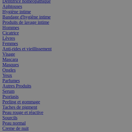
Dentifrice homéopathique
Aphtouses
Hygiène intime
Bandage d'hygiène intime
Produits de lavage intime
Hommes
Cicatrice
Lèvres
Femmes
Anti-rides et vieillissement
Visage
Mascara
Masques
Ongles
Yeux
Parfumes
Autres Produits
Serum
Psoriasis
Peeling et gommage
Taches de pigment
Peau rouge et réactive
Sourcils
Peau normal
Creme de nuit