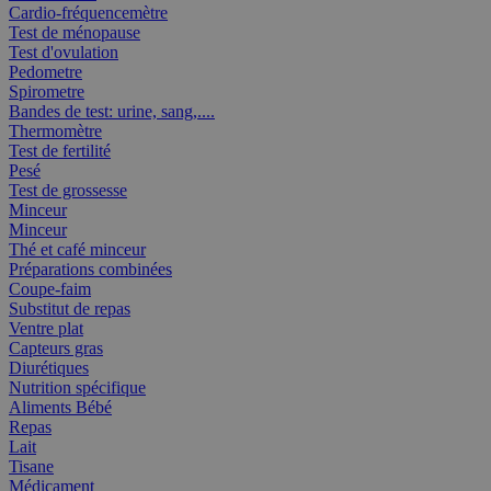
Cardio-fréquencemètre
Test de ménopause
Test d'ovulation
Pedometre
Spirometre
Bandes de test: urine, sang,....
Thermomètre
Test de fertilité
Pesé
Test de grossesse
Minceur
Minceur
Thé et café minceur
Préparations combinées
Coupe-faim
Substitut de repas
Ventre plat
Capteurs gras
Diurétiques
Nutrition spécifique
Aliments Bébé
Repas
Lait
Tisane
Médicament