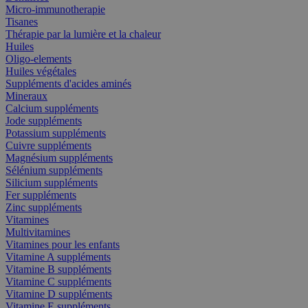
Micro-immunotherapie
Tisanes
Thérapie par la lumière et la chaleur
Huiles
Oligo-elements
Huiles végétales
Suppléments d'acides aminés
Mineraux
Calcium suppléments
Jode suppléments
Potassium suppléments
Cuivre suppléments
Magnésium suppléments
Sélénium suppléments
Silicium suppléments
Fer suppléments
Zinc suppléments
Vitamines
Multivitamines
Vitamines pour les enfants
Vitamine A suppléments
Vitamine B suppléments
Vitamine C suppléments
Vitamine D suppléments
Vitamine E suppléments