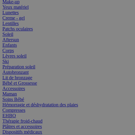
Make-up
Yeux matériel
Lunettes
Creme - gel
Lentilles
Patchs oculaires
Soleil
Aftersun
Enfants
Corps
Lèvres soleil
Ski
Préparation soleil
Autobronzant
Lit de bronzage
Bébé et Grossesse
Accessoires
Maman
Soins Bébé
Hémorragie et déshydratation des plaies
Compresses
EHBO
Thérapie froid-chaud
Plâtres et accessoires
Dispositifs médicaux