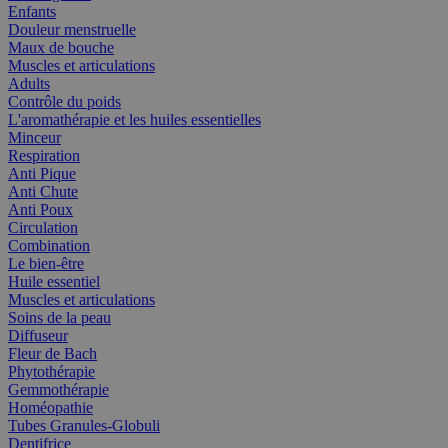
Enfants
Douleur menstruelle
Maux de bouche
Muscles et articulations
Adults
Contrôle du poids
L'aromathérapie et les huiles essentielles
Minceur
Respiration
Anti Pique
Anti Chute
Anti Poux
Circulation
Combination
Le bien-être
Huile essentiel
Muscles et articulations
Soins de la peau
Diffuseur
Fleur de Bach
Phytothérapie
Gemmothérapie
Homéopathie
Tubes Granules-Globuli
Dentifrice