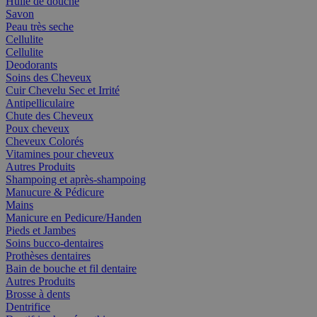
Huile de douche
Savon
Peau très seche
Cellulite
Cellulite
Deodorants
Soins des Cheveux
Cuir Chevelu Sec et Irrité
Antipelliculaire
Chute des Cheveux
Poux cheveux
Cheveux Colorés
Vitamines pour cheveux
Autres Produits
Shampoing et après-shampoing
Manucure & Pédicure
Mains
Manicure en Pedicure/Handen
Pieds et Jambes
Soins bucco-dentaires
Prothèses dentaires
Bain de bouche et fil dentaire
Autres Produits
Brosse à dents
Dentrifice