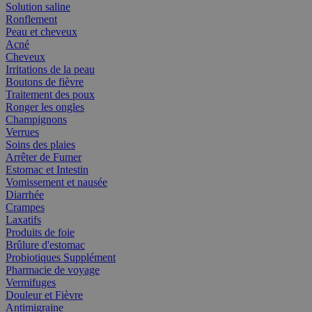
Solution saline
Ronflement
Peau et cheveux
Acné
Cheveux
Irritations de la peau
Boutons de fièvre
Traitement des poux
Ronger les ongles
Champignons
Verrues
Soins des plaies
Arrêter de Fumer
Estomac et Intestin
Vomissement et nausée
Diarrhée
Crampes
Laxatifs
Produits de foie
Brûlure d'estomac
Probiotiques Supplément
Pharmacie de voyage
Vermifuges
Douleur et Fièvre
Antimigraine