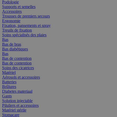
Podologie
Supports et semelles
Accessoires
Trousses de premiers secours
Ergonomie
Fixation, pansements et spray
Treuils de fixation
Soins spécialisés des plaies
Bas
Bas de bras
Bas diabétiques
Bas
Bas de contention
Bas de contention
Soins des cicatrices
Matériel
Aérosols et accessoires
Batteries
Brûlures
Diabetes materiaal
Gants
Solution injectable
Piluliers et accessoires
Matériel stérile
Stomacare