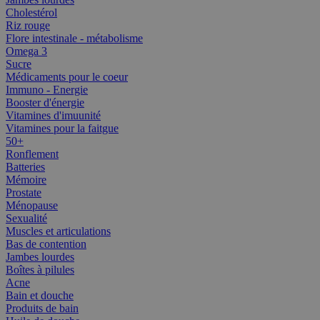
Cholestérol
Riz rouge
Flore intestinale - métabolisme
Omega 3
Sucre
Médicaments pour le coeur
Immuno - Energie
Booster d'énergie
Vitamines d'imuunité
Vitamines pour la faitgue
50+
Ronflement
Batteries
Mémoire
Prostate
Ménopause
Sexualité
Muscles et articulations
Bas de contention
Jambes lourdes
Boîtes à pilules
Acne
Bain et douche
Produits de bain