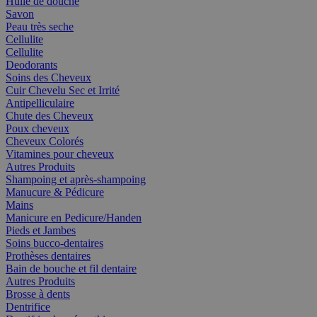
Huile de douche
Savon
Peau très seche
Cellulite
Cellulite
Deodorants
Soins des Cheveux
Cuir Chevelu Sec et Irrité
Antipelliculaire
Chute des Cheveux
Poux cheveux
Cheveux Colorés
Vitamines pour cheveux
Autres Produits
Shampoing et après-shampoing
Manucure & Pédicure
Mains
Manicure en Pedicure/Handen
Pieds et Jambes
Soins bucco-dentaires
Prothèses dentaires
Bain de bouche et fil dentaire
Autres Produits
Brosse à dents
Dentrifice