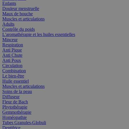
Enfants
Douleur menstruelle
Maux de bouche
Muscles et articulations
Adults
Contrôle du poids
L'aromathérapie et les huiles essentielles
Minceur
Respiration
Anti Pique
Anti Chute
Anti Poux
Circulation
Combination
Le bien-être
Huile essentiel
Muscles et articulations
Soins de la peau
Diffuseur
Fleur de Bach
Phytothérapie
Gemmothérapie
Homéopathie
Tubes Granules-Globuli
Dentifrice