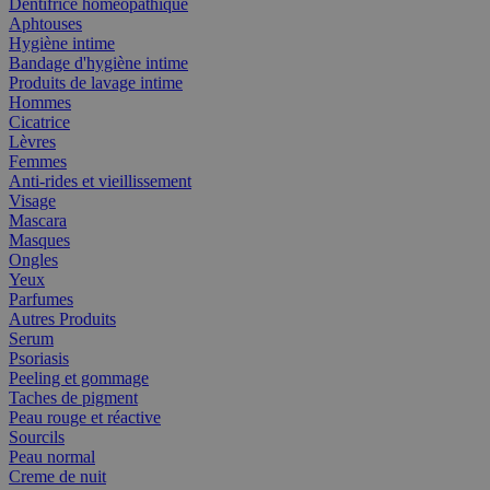
Dentifrice homéopathique
Aphtouses
Hygiène intime
Bandage d'hygiène intime
Produits de lavage intime
Hommes
Cicatrice
Lèvres
Femmes
Anti-rides et vieillissement
Visage
Mascara
Masques
Ongles
Yeux
Parfumes
Autres Produits
Serum
Psoriasis
Peeling et gommage
Taches de pigment
Peau rouge et réactive
Sourcils
Peau normal
Creme de nuit