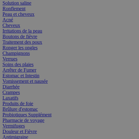
Solution saline
Ronflement
Peau et cheveux
Acné
Cheveux
Irritations de la peau
Boutons de fièvre
Traitement des poux
Ronger les ongles
Champignons
Verrues
Soins des plaies
Arrêter de Fumer
Estomac et Intestin
Vomissement et nausée
Diarrhée
Crampes
Laxatifs
Produits de foie
Brûlure d'estomac
Probiotiques Supplément
Pharmacie de voyage
Vermifuges
Douleur et Fièvre
Antimigraine