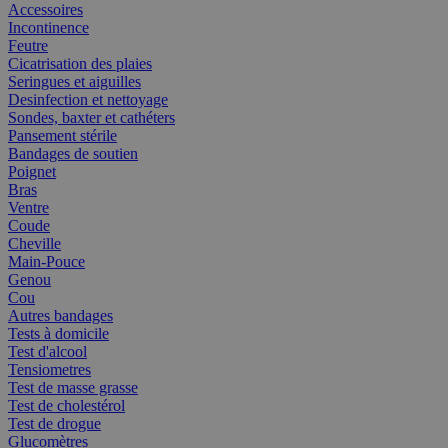
Accessoires
Incontinence
Feutre
Cicatrisation des plaies
Seringues et aiguilles
Desinfection et nettoyage
Sondes, baxter et cathéters
Pansement stérile
Bandages de soutien
Poignet
Bras
Ventre
Coude
Cheville
Main-Pouce
Genou
Cou
Autres bandages
Tests à domicile
Test d'alcool
Tensiometres
Test de masse grasse
Test de cholestérol
Test de drogue
Glucomètres