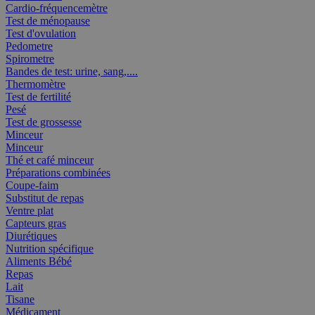
Cardio-fréquencemètre
Test de ménopause
Test d'ovulation
Pedometre
Spirometre
Bandes de test: urine, sang,....
Thermomètre
Test de fertilité
Pesé
Test de grossesse
Minceur
Minceur
Thé et café minceur
Préparations combinées
Coupe-faim
Substitut de repas
Ventre plat
Capteurs gras
Diurétiques
Nutrition spécifique
Aliments Bébé
Repas
Lait
Tisane
Médicament