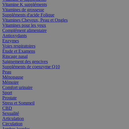
Vitamine K suppléments
Vitamines de grossesse
Suppléments d'acide Folique
Vitamines Cheveux, Peau et Ongles
Vitamines pour les yeux
Complément alimentaire
Antioxydants
Enzymes
Voies respiratoires
Étude et Examens
Rincage nasal
Saignement des gencives
Suppléments de coenzyme Q10
Peau
Ménopause
Mémoire
Comfort urinaire
Sport
Prostate
Stress et Sommeil
CBD
Sexualité
Articulation
Circulation
Jambes lourdes