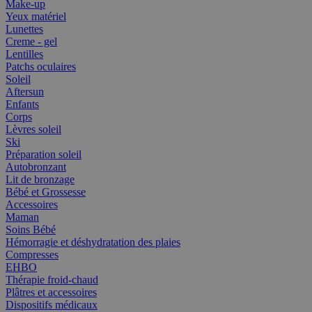
Make-up
Yeux matériel
Lunettes
Creme - gel
Lentilles
Patchs oculaires
Soleil
Aftersun
Enfants
Corps
Lèvres soleil
Ski
Préparation soleil
Autobronzant
Lit de bronzage
Bébé et Grossesse
Accessoires
Maman
Soins Bébé
Hémorragie et déshydratation des plaies
Compresses
EHBO
Thérapie froid-chaud
Plâtres et accessoires
Dispositifs médicaux