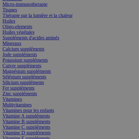
Micro-immunotherapie
Tisanes
Thérapie par la lumière et la chaleur
Huiles
Oligo-elements
Huiles végétales
Suppléments d'acides aminés
Mineraux
Calcium suppléments
Jode suppléments
Potassium suppléments
Cuivre suppléments
Magnésium suppléments
Sélénium suppléments
Silicium suppléments
Fer suppléments
Zinc suppléments
Vitamines
Multivitamines
Vitamines pour les enfants
Vitamine A suppléments
Vitamine B suppléments
Vitamine C suppléments
Vitamine D suppléments
Vitamine E suppléments