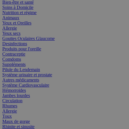
Bien-être et santé
Soins à Domicile
Nutrition et régime
Animaux
Yeux et Oreilles
Allergie
Yeux secs
Gouttes Oculaires Glaucome
Desinfections
Produits pour l'oreille
Contraceptie
Comdoms
Suppléments
Pilule du Lendemain
Système urinaire et prostate
Autres médicaments
Système Cardiovasculaire
Hémorroïdes
Jambes lourdes
Circulation
Rhumes
Allergie
Toux
Maux de gorge
Rhinite et sinusite