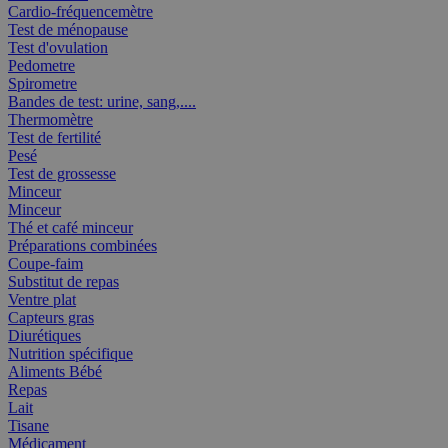
Cardio-fréquencemètre
Test de ménopause
Test d'ovulation
Pedometre
Spirometre
Bandes de test: urine, sang,....
Thermomètre
Test de fertilité
Pesé
Test de grossesse
Minceur
Minceur
Thé et café minceur
Préparations combinées
Coupe-faim
Substitut de repas
Ventre plat
Capteurs gras
Diurétiques
Nutrition spécifique
Aliments Bébé
Repas
Lait
Tisane
Médicament