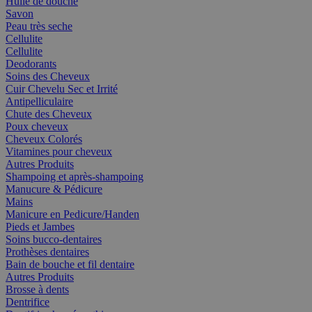
Huile de douche
Savon
Peau très seche
Cellulite
Cellulite
Deodorants
Soins des Cheveux
Cuir Chevelu Sec et Irrité
Antipelliculaire
Chute des Cheveux
Poux cheveux
Cheveux Colorés
Vitamines pour cheveux
Autres Produits
Shampoing et après-shampoing
Manucure & Pédicure
Mains
Manicure en Pedicure/Handen
Pieds et Jambes
Soins bucco-dentaires
Prothèses dentaires
Bain de bouche et fil dentaire
Autres Produits
Brosse à dents
Dentrifice