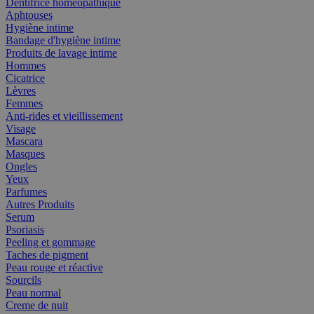
Dentifrice homéopathique
Aphtouses
Hygiène intime
Bandage d'hygiène intime
Produits de lavage intime
Hommes
Cicatrice
Lèvres
Femmes
Anti-rides et vieillissement
Visage
Mascara
Masques
Ongles
Yeux
Parfumes
Autres Produits
Serum
Psoriasis
Peeling et gommage
Taches de pigment
Peau rouge et réactive
Sourcils
Peau normal
Creme de nuit