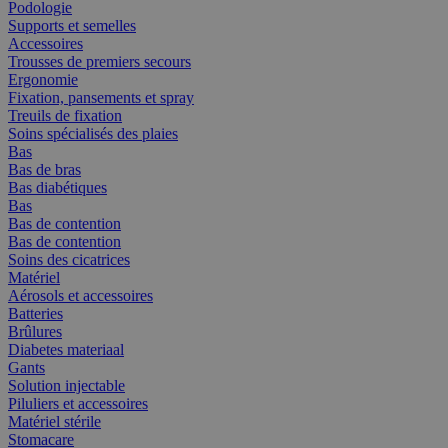
Podologie
Supports et semelles
Accessoires
Trousses de premiers secours
Ergonomie
Fixation, pansements et spray
Treuils de fixation
Soins spécialisés des plaies
Bas
Bas de bras
Bas diabétiques
Bas
Bas de contention
Bas de contention
Soins des cicatrices
Matériel
Aérosols et accessoires
Batteries
Brûlures
Diabetes materiaal
Gants
Solution injectable
Piluliers et accessoires
Matériel stérile
Stomacare