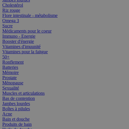
Cholestérol
Riz rouge
Flore intestinale - métabolisme
Omega 3
Sucre
Médicaments pour le coeur
Immuno - Energie
Booster d'énergie
Vitamines d'imuunité
Vitamines pour la faitgue
50+
Ronflement
Batteries
Mémoire
Prostate
Ménopause
Sexualité
Muscles et articulations
Bas de contention
Jambes lourdes
Boîtes à pilules
Acne
Bain et douche
Produits de bain