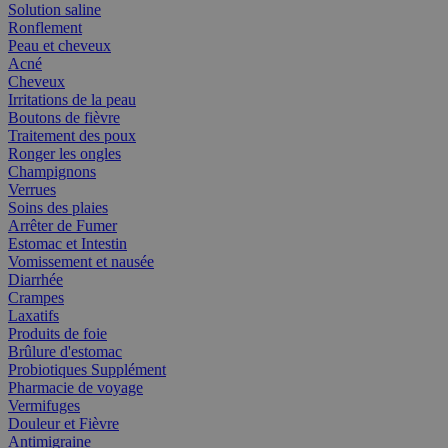
Solution saline
Ronflement
Peau et cheveux
Acné
Cheveux
Irritations de la peau
Boutons de fièvre
Traitement des poux
Ronger les ongles
Champignons
Verrues
Soins des plaies
Arrêter de Fumer
Estomac et Intestin
Vomissement et nausée
Diarrhée
Crampes
Laxatifs
Produits de foie
Brûlure d'estomac
Probiotiques Supplément
Pharmacie de voyage
Vermifuges
Douleur et Fièvre
Antimigraine