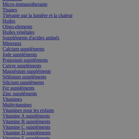
Micro-immunotherapie
Tisanes
Thérapie par la lumière et la chaleur
Huiles
Oligo-elements
Huiles végétales
Suppléments d'acides aminés
Mineraux
Calcium suppléments
Jode suppléments
Potassium suppléments
Cuivre suppléments
Magnésium suppléments
Sélénium suppléments
Silicium suppléments
Fer suppléments
Zinc suppléments
Vitamines
Multivitamines
Vitamines pour les enfants
Vitamine A suppléments
Vitamine B suppléments
Vitamine C suppléments
Vitamine D suppléments
Vitamine E suppléments