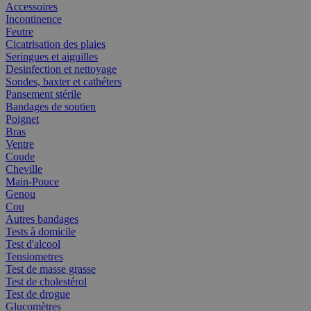
Accessoires
Incontinence
Feutre
Cicatrisation des plaies
Seringues et aiguilles
Desinfection et nettoyage
Sondes, baxter et cathéters
Pansement stérile
Bandages de soutien
Poignet
Bras
Ventre
Coude
Cheville
Main-Pouce
Genou
Cou
Autres bandages
Tests à domicile
Test d'alcool
Tensiometres
Test de masse grasse
Test de cholestérol
Test de drogue
Glucomètres