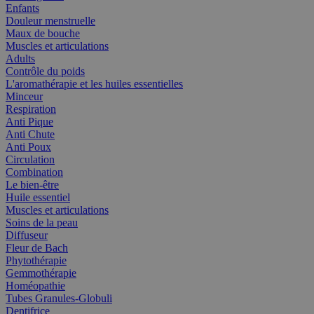
Enfants
Douleur menstruelle
Maux de bouche
Muscles et articulations
Adults
Contrôle du poids
L'aromathérapie et les huiles essentielles
Minceur
Respiration
Anti Pique
Anti Chute
Anti Poux
Circulation
Combination
Le bien-être
Huile essentiel
Muscles et articulations
Soins de la peau
Diffuseur
Fleur de Bach
Phytothérapie
Gemmothérapie
Homéopathie
Tubes Granules-Globuli
Dentifrice