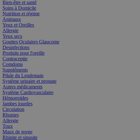
Bien-être et santé
Soins à Domicile
Nutrition et régime
Animaux
Yeux et Oreilles
Allergie
Yeux secs
Gouttes Oculaires Glaucome
Desinfections
Produits pour l'oreille
Contraceptie
Comdoms
Suppléments
Pilule du Lendemain
Système urinaire et prostate
Autres médicaments
Système Cardiovasculaire
Hémorroïdes
Jambes lourdes
Circulation
Rhumes
Allergie
Toux
Maux de gorge
Rhinite et sinusite