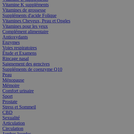
Vitamine K suppléments
Vitamines de grossesse
Suppléments d'acide Folique
Vitamines Cheveux, Peau et Ongles
Vitamines pour les yeux
Complément alimentaire
Antioxydants
Enzymes
Voies respiratoires
Étude et Examens
Rincage nasal
Saignement des gencives
Suppléments de coenzyme Q10
Peau
Ménopause
Mémoire
Comfort urinaire
Sport
Prostate
Stress et Sommeil
CBD
Sexualité
Articulation
Circulation
Jambes lourdes