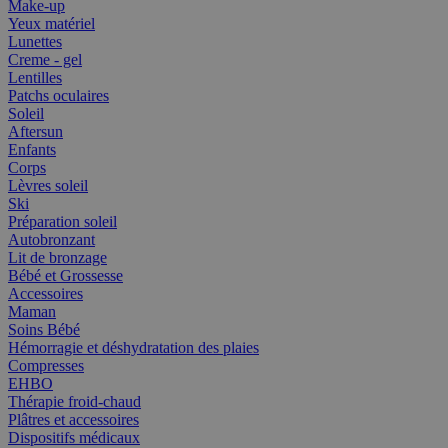
Make-up
Yeux matériel
Lunettes
Creme - gel
Lentilles
Patchs oculaires
Soleil
Aftersun
Enfants
Corps
Lèvres soleil
Ski
Préparation soleil
Autobronzant
Lit de bronzage
Bébé et Grossesse
Accessoires
Maman
Soins Bébé
Hémorragie et déshydratation des plaies
Compresses
EHBO
Thérapie froid-chaud
Plâtres et accessoires
Dispositifs médicaux