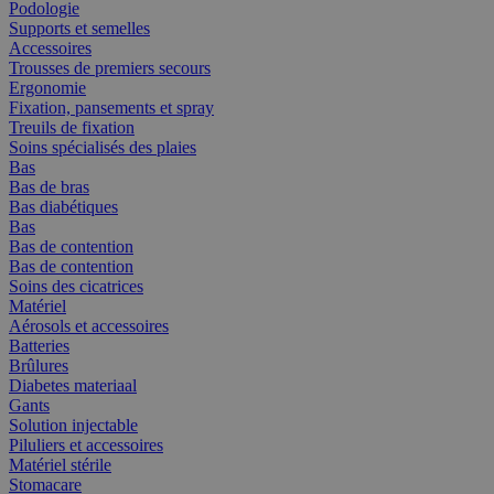
Podologie
Supports et semelles
Accessoires
Trousses de premiers secours
Ergonomie
Fixation, pansements et spray
Treuils de fixation
Soins spécialisés des plaies
Bas
Bas de bras
Bas diabétiques
Bas
Bas de contention
Bas de contention
Soins des cicatrices
Matériel
Aérosols et accessoires
Batteries
Brûlures
Diabetes materiaal
Gants
Solution injectable
Piluliers et accessoires
Matériel stérile
Stomacare