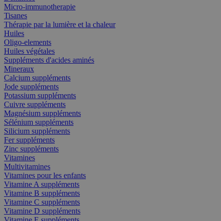
Micro-immunotherapie
Tisanes
Thérapie par la lumière et la chaleur
Huiles
Oligo-elements
Huiles végétales
Suppléments d'acides aminés
Mineraux
Calcium suppléments
Jode suppléments
Potassium suppléments
Cuivre suppléments
Magnésium suppléments
Sélénium suppléments
Silicium suppléments
Fer suppléments
Zinc suppléments
Vitamines
Multivitamines
Vitamines pour les enfants
Vitamine A suppléments
Vitamine B suppléments
Vitamine C suppléments
Vitamine D suppléments
Vitamine E suppléments