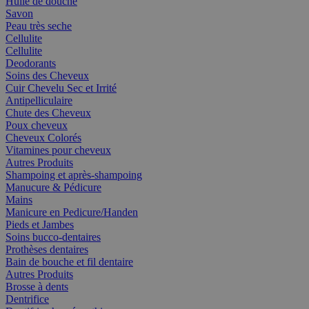
Huile de douche
Savon
Peau très seche
Cellulite
Cellulite
Deodorants
Soins des Cheveux
Cuir Chevelu Sec et Irrité
Antipelliculaire
Chute des Cheveux
Poux cheveux
Cheveux Colorés
Vitamines pour cheveux
Autres Produits
Shampoing et après-shampoing
Manucure & Pédicure
Mains
Manicure en Pedicure/Handen
Pieds et Jambes
Soins bucco-dentaires
Prothèses dentaires
Bain de bouche et fil dentaire
Autres Produits
Brosse à dents
Dentrifice