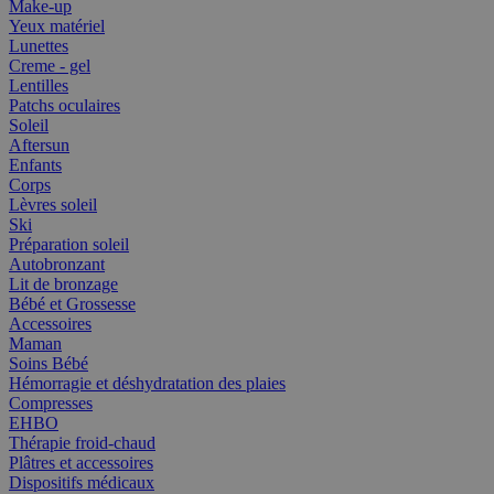
Make-up
Yeux matériel
Lunettes
Creme - gel
Lentilles
Patchs oculaires
Soleil
Aftersun
Enfants
Corps
Lèvres soleil
Ski
Préparation soleil
Autobronzant
Lit de bronzage
Bébé et Grossesse
Accessoires
Maman
Soins Bébé
Hémorragie et déshydratation des plaies
Compresses
EHBO
Thérapie froid-chaud
Plâtres et accessoires
Dispositifs médicaux