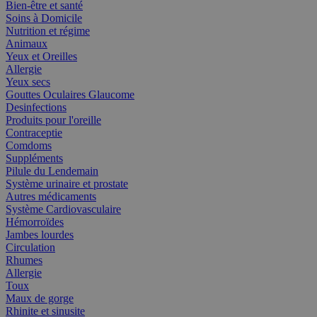
Bien-être et santé
Soins à Domicile
Nutrition et régime
Animaux
Yeux et Oreilles
Allergie
Yeux secs
Gouttes Oculaires Glaucome
Desinfections
Produits pour l'oreille
Contraceptie
Comdoms
Suppléments
Pilule du Lendemain
Système urinaire et prostate
Autres médicaments
Système Cardiovasculaire
Hémorroïdes
Jambes lourdes
Circulation
Rhumes
Allergie
Toux
Maux de gorge
Rhinite et sinusite