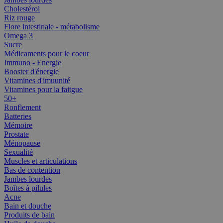
Cholestérol
Riz rouge
Flore intestinale - métabolisme
Omega 3
Sucre
Médicaments pour le coeur
Immuno - Energie
Booster d'énergie
Vitamines d'imuunité
Vitamines pour la faitgue
50+
Ronflement
Batteries
Mémoire
Prostate
Ménopause
Sexualité
Muscles et articulations
Bas de contention
Jambes lourdes
Boîtes à pilules
Acne
Bain et douche
Produits de bain