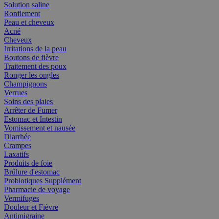
Solution saline
Ronflement
Peau et cheveux
Acné
Cheveux
Irritations de la peau
Boutons de fièvre
Traitement des poux
Ronger les ongles
Champignons
Verrues
Soins des plaies
Arrêter de Fumer
Estomac et Intestin
Vomissement et nausée
Diarrhée
Crampes
Laxatifs
Produits de foie
Brûlure d'estomac
Probiotiques Supplément
Pharmacie de voyage
Vermifuges
Douleur et Fièvre
Antimigraine