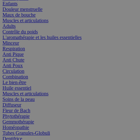
Enfants
Douleur menstruelle
Maux de bouche
Muscles et articulations
Adults
Contrôle du poids
L'aromathérapie et les huiles essentielles
Minceur
Respiration
Anti Pique
Anti Chute
Anti Poux
Circulation
Combination
Le bien-être
Huile essentiel
Muscles et articulations
Soins de la peau
Diffuseur
Fleur de Bach
Phytothérapie
Gemmothérapie
Homéopathie
Tubes Granules-Globuli
Dentifrice