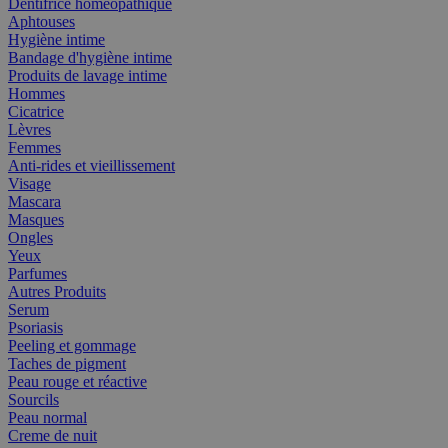
Dentifrice homéopathique
Aphtouses
Hygiène intime
Bandage d'hygiène intime
Produits de lavage intime
Hommes
Cicatrice
Lèvres
Femmes
Anti-rides et vieillissement
Visage
Mascara
Masques
Ongles
Yeux
Parfumes
Autres Produits
Serum
Psoriasis
Peeling et gommage
Taches de pigment
Peau rouge et réactive
Sourcils
Peau normal
Creme de nuit