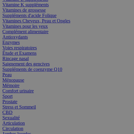
Vitamine K suppléments
Vitamines de grossesse
Suppléments d'acide Folique
Vitamines Cheveux, Peau et Ongles
Vitamines pour les yeux
Complément alimentaire
Antioxydants
Enzymes
Voies respiratoires
Étude et Examens
Rincage nasal
Saignement des gencives
Suppléments de coenzyme Q10
Peau
Ménopause
Mémoire
Comfort urinaire
Sport
Prostate
Stress et Sommeil
CBD
Sexualité
Articulation
Circulation
Jambes lourdes