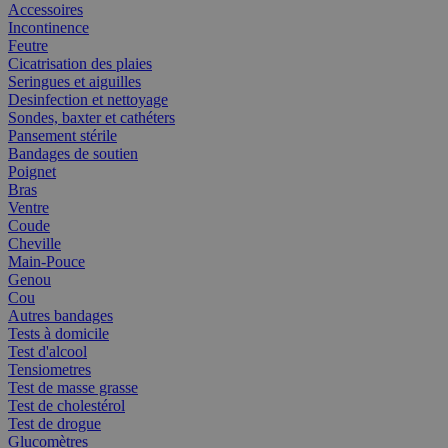
Accessoires
Incontinence
Feutre
Cicatrisation des plaies
Seringues et aiguilles
Desinfection et nettoyage
Sondes, baxter et cathéters
Pansement stérile
Bandages de soutien
Poignet
Bras
Ventre
Coude
Cheville
Main-Pouce
Genou
Cou
Autres bandages
Tests à domicile
Test d'alcool
Tensiometres
Test de masse grasse
Test de cholestérol
Test de drogue
Glucomètres