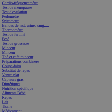
Cardio-fréquencemètre
Test de ménopause
Test d'ovulation
Pedometre
Spirometre
Bandes de test: urine, sang,....
Thermomètre
Test de fertilité
Pesé
Test de grossesse
Minceur
Minceur
Thé et café minceur
Préparations combinées
Coupe-faim
Substitut de repas
Ventre plat
Capteurs gras
Diurétiques
Nutrition spécifique
Aliments Bébé
Repas
Lait
Tisane
Médicament