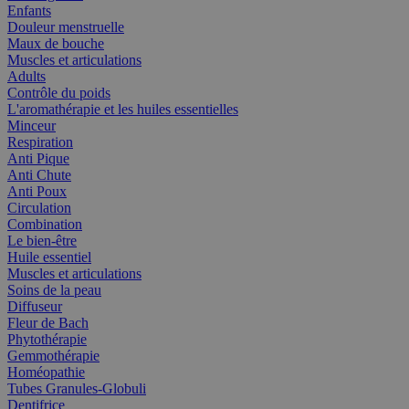
Enfants
Douleur menstruelle
Maux de bouche
Muscles et articulations
Adults
Contrôle du poids
L'aromathérapie et les huiles essentielles
Minceur
Respiration
Anti Pique
Anti Chute
Anti Poux
Circulation
Combination
Le bien-être
Huile essentiel
Muscles et articulations
Soins de la peau
Diffuseur
Fleur de Bach
Phytothérapie
Gemmothérapie
Homéopathie
Tubes Granules-Globuli
Dentifrice