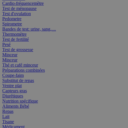
Cardio-fréquencemètre
Test de ménopause
Test d'ovulation
Pedometre
Spirometre
Bandes de test: urine, sang,....
Thermomètre
Test de fertilité
Pesé
Test de grossesse
Minceur
Minceur
Thé et café minceur
Préparations combinées
Coupe-faim
Substitut de repas
Ventre plat
Capteurs gras
Diurétiques
Nutrition spécifique
Aliments Bébé
Repas
Lait
Tisane
Médicament