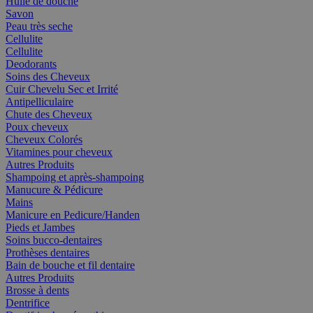
Huile de douche
Savon
Peau très seche
Cellulite
Cellulite
Deodorants
Soins des Cheveux
Cuir Chevelu Sec et Irrité
Antipelliculaire
Chute des Cheveux
Poux cheveux
Cheveux Colorés
Vitamines pour cheveux
Autres Produits
Shampoing et après-shampoing
Manucure & Pédicure
Mains
Manicure en Pedicure/Handen
Pieds et Jambes
Soins bucco-dentaires
Prothèses dentaires
Bain de bouche et fil dentaire
Autres Produits
Brosse à dents
Dentrifice