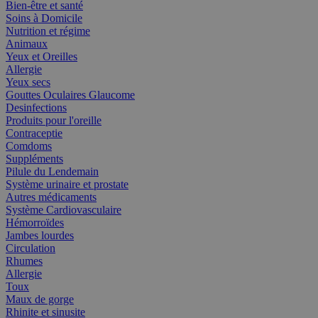
Bien-être et santé
Soins à Domicile
Nutrition et régime
Animaux
Yeux et Oreilles
Allergie
Yeux secs
Gouttes Oculaires Glaucome
Desinfections
Produits pour l'oreille
Contraceptie
Comdoms
Suppléments
Pilule du Lendemain
Système urinaire et prostate
Autres médicaments
Système Cardiovasculaire
Hémorroïdes
Jambes lourdes
Circulation
Rhumes
Allergie
Toux
Maux de gorge
Rhinite et sinusite