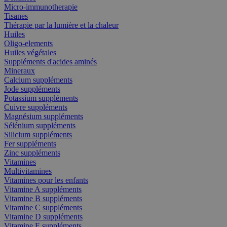
Micro-immunotherapie
Tisanes
Thérapie par la lumière et la chaleur
Huiles
Oligo-elements
Huiles végétales
Suppléments d'acides aminés
Mineraux
Calcium suppléments
Jode suppléments
Potassium suppléments
Cuivre suppléments
Magnésium suppléments
Sélénium suppléments
Silicium suppléments
Fer suppléments
Zinc suppléments
Vitamines
Multivitamines
Vitamines pour les enfants
Vitamine A suppléments
Vitamine B suppléments
Vitamine C suppléments
Vitamine D suppléments
Vitamine E suppléments