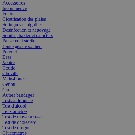
Accessoires
Incontinence
Feutre
Cicatrisation des plaies
Seringues et aiguilles
Desinfection et nettoyage
Sondes, baxter et cathéters
Pansement stérile
Bandages de soutien
Poignet
Bras
Ventre
Coude
Cheville
Main-Pouce
Genou
Cou
Autres bandages
Tests à domicile
Test d'alcool
Tensiometres
Test de masse grasse
Test de cholestérol
Test de drogue
Glucomètres