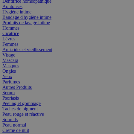
Dentifrice homéopathique
Aphtouses
Hygiène intime
Bandage d'hygiène intime
Produits de lavage intime
Hommes
Cicatrice
Lèvres
Femmes
Anti-rides et vieillissement
Visage
Mascara
Masques
Ongles
Yeux
Parfumes
Autres Produits
Serum
Psoriasis
Peeling et gommage
Taches de pigment
Peau rouge et réactive
Sourcils
Peau normal
Creme de nuit