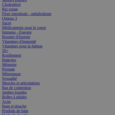
Cholestérol
Riz rouge
Flore intestinale - métabolisme
Omega 3
Sucre
Médicaments pour le coeur
Immuno - Energie
Booster d'énergie
Vitamines d'imuunité
Vitamines pour la faitgue
50+
Ronflement
Batteries
Mémoire
Prostate
Ménopause
Sexualité
Muscles et articulations
Bas de contention
Jambes lourdes
Boîtes à pilules
Acne
Bain et douche
Produits de bain