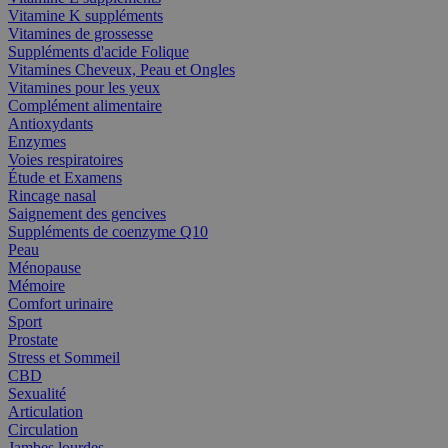
Vitamine K suppléments
Vitamines de grossesse
Suppléments d'acide Folique
Vitamines Cheveux, Peau et Ongles
Vitamines pour les yeux
Complément alimentaire
Antioxydants
Enzymes
Voies respiratoires
Étude et Examens
Rincage nasal
Saignement des gencives
Suppléments de coenzyme Q10
Peau
Ménopause
Mémoire
Comfort urinaire
Sport
Prostate
Stress et Sommeil
CBD
Sexualité
Articulation
Circulation
Jambes lourdes