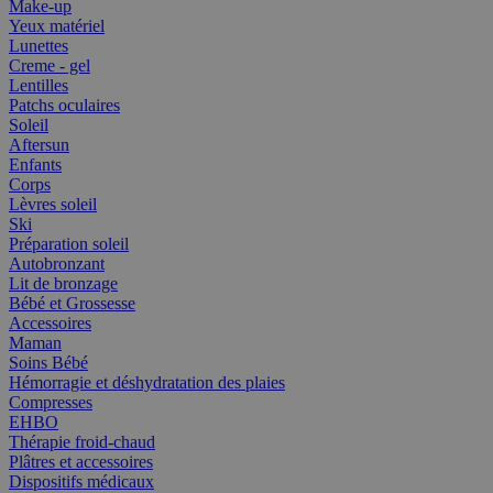
Make-up
Yeux matériel
Lunettes
Creme - gel
Lentilles
Patchs oculaires
Soleil
Aftersun
Enfants
Corps
Lèvres soleil
Ski
Préparation soleil
Autobronzant
Lit de bronzage
Bébé et Grossesse
Accessoires
Maman
Soins Bébé
Hémorragie et déshydratation des plaies
Compresses
EHBO
Thérapie froid-chaud
Plâtres et accessoires
Dispositifs médicaux