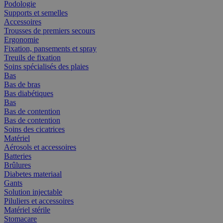
Podologie
Supports et semelles
Accessoires
Trousses de premiers secours
Ergonomie
Fixation, pansements et spray
Treuils de fixation
Soins spécialisés des plaies
Bas
Bas de bras
Bas diabétiques
Bas
Bas de contention
Bas de contention
Soins des cicatrices
Matériel
Aérosols et accessoires
Batteries
Brûlures
Diabetes materiaal
Gants
Solution injectable
Piluliers et accessoires
Matériel stérile
Stomacare