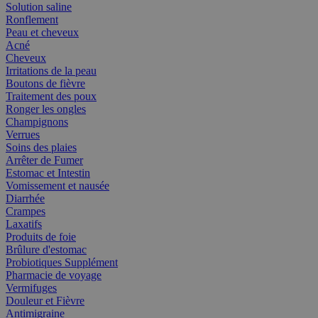
Solution saline
Ronflement
Peau et cheveux
Acné
Cheveux
Irritations de la peau
Boutons de fièvre
Traitement des poux
Ronger les ongles
Champignons
Verrues
Soins des plaies
Arrêter de Fumer
Estomac et Intestin
Vomissement et nausée
Diarrhée
Crampes
Laxatifs
Produits de foie
Brûlure d'estomac
Probiotiques Supplément
Pharmacie de voyage
Vermifuges
Douleur et Fièvre
Antimigraine