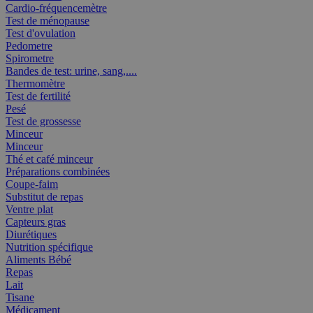
Cardio-fréquencemètre
Test de ménopause
Test d'ovulation
Pedometre
Spirometre
Bandes de test: urine, sang,....
Thermomètre
Test de fertilité
Pesé
Test de grossesse
Minceur
Minceur
Thé et café minceur
Préparations combinées
Coupe-faim
Substitut de repas
Ventre plat
Capteurs gras
Diurétiques
Nutrition spécifique
Aliments Bébé
Repas
Lait
Tisane
Médicament