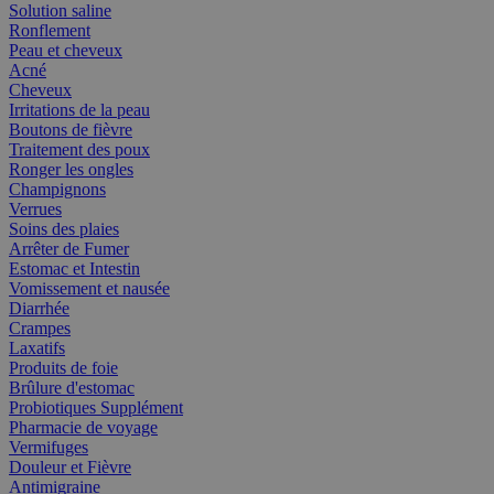
Solution saline
Ronflement
Peau et cheveux
Acné
Cheveux
Irritations de la peau
Boutons de fièvre
Traitement des poux
Ronger les ongles
Champignons
Verrues
Soins des plaies
Arrêter de Fumer
Estomac et Intestin
Vomissement et nausée
Diarrhée
Crampes
Laxatifs
Produits de foie
Brûlure d'estomac
Probiotiques Supplément
Pharmacie de voyage
Vermifuges
Douleur et Fièvre
Antimigraine