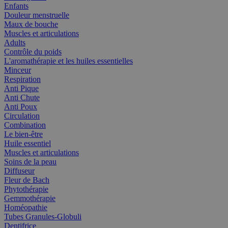
Enfants
Douleur menstruelle
Maux de bouche
Muscles et articulations
Adults
Contrôle du poids
L'aromathérapie et les huiles essentielles
Minceur
Respiration
Anti Pique
Anti Chute
Anti Poux
Circulation
Combination
Le bien-être
Huile essentiel
Muscles et articulations
Soins de la peau
Diffuseur
Fleur de Bach
Phytothérapie
Gemmothérapie
Homéopathie
Tubes Granules-Globuli
Dentifrice