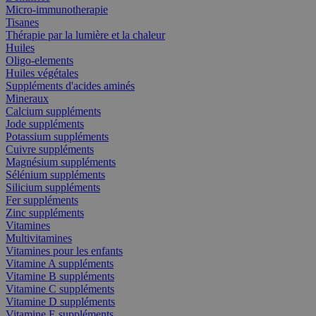
Micro-immunotherapie
Tisanes
Thérapie par la lumière et la chaleur
Huiles
Oligo-elements
Huiles végétales
Suppléments d'acides aminés
Mineraux
Calcium suppléments
Jode suppléments
Potassium suppléments
Cuivre suppléments
Magnésium suppléments
Sélénium suppléments
Silicium suppléments
Fer suppléments
Zinc suppléments
Vitamines
Multivitamines
Vitamines pour les enfants
Vitamine A suppléments
Vitamine B suppléments
Vitamine C suppléments
Vitamine D suppléments
Vitamine E suppléments