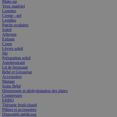
Make-up
Yeux matériel
Lunettes
Creme - gel
Lentilles
Patchs oculaires
Soleil
Aftersun
Enfants
Corps
Lèvres soleil
Ski
Préparation soleil
Autobronzant
Lit de bronzage
Bébé et Grossesse
Accessoires
Maman
Soins Bébé
Hémorragie et déshydratation des plaies
Compresses
EHBO
Thérapie froid-chaud
Plâtres et accessoires
Dispositifs médicaux