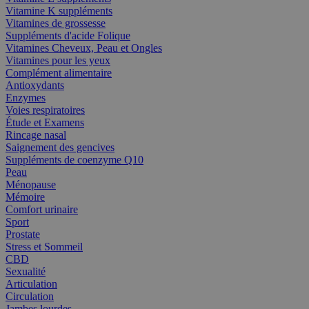
Vitamine K suppléments
Vitamines de grossesse
Suppléments d'acide Folique
Vitamines Cheveux, Peau et Ongles
Vitamines pour les yeux
Complément alimentaire
Antioxydants
Enzymes
Voies respiratoires
Étude et Examens
Rincage nasal
Saignement des gencives
Suppléments de coenzyme Q10
Peau
Ménopause
Mémoire
Comfort urinaire
Sport
Prostate
Stress et Sommeil
CBD
Sexualité
Articulation
Circulation
Jambes lourdes