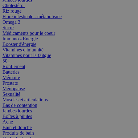
Cholestérol
Riz rouge
Flore intestinale - métabolisme
Omega 3
Sucre
Médicaments pour le coeur
Immuno - Energie
Booster d'énergie
Vitamines d'imuunité
Vitamines pour la faitgue
50+
Ronflement
Batteries
Mémoire
Prostate
Ménopause
Sexualité
Muscles et articulations
Bas de contention
Jambes lourdes
Boîtes à pilules
Acne
Bain et douche
Produits de bain