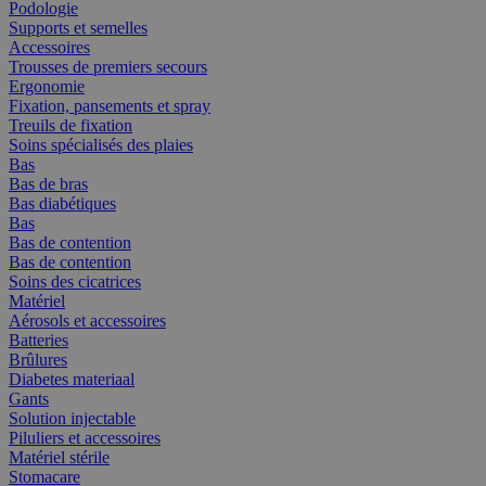
Podologie
Supports et semelles
Accessoires
Trousses de premiers secours
Ergonomie
Fixation, pansements et spray
Treuils de fixation
Soins spécialisés des plaies
Bas
Bas de bras
Bas diabétiques
Bas
Bas de contention
Bas de contention
Soins des cicatrices
Matériel
Aérosols et accessoires
Batteries
Brûlures
Diabetes materiaal
Gants
Solution injectable
Piluliers et accessoires
Matériel stérile
Stomacare