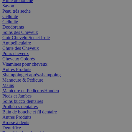
Huile de douche
Savon
Peau très seche
Cellulite
Cellulite
Deodorants
Soins des Cheveux
Cuir Chevelu Sec et Irrité
Antipelliculaire
Chute des Cheveux
Poux cheveux
Cheveux Colorés
Vitamines pour cheveux
Autres Produits
Shampoing et après-shampoing
Manucure & Pédicure
Mains
Manicure en Pedicure/Handen
Pieds et Jambes
Soins bucco-dentaires
Prothèses dentaires
Bain de bouche et fil dentaire
Autres Produits
Brosse à dents
Dentrifice