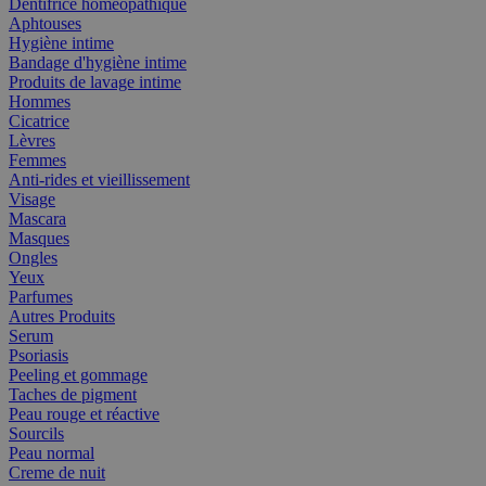
Dentifrice homéopathique
Aphtouses
Hygiène intime
Bandage d'hygiène intime
Produits de lavage intime
Hommes
Cicatrice
Lèvres
Femmes
Anti-rides et vieillissement
Visage
Mascara
Masques
Ongles
Yeux
Parfumes
Autres Produits
Serum
Psoriasis
Peeling et gommage
Taches de pigment
Peau rouge et réactive
Sourcils
Peau normal
Creme de nuit