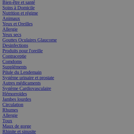
Bien-être et santé
Soins à Domicile
Nutrition et régime
Animaux
Yeux et Oreilles
Allergie
Yeux secs
Gouttes Oculaires Glaucome
Desinfections
Produits pour l'oreille
Contraceptie
Comdoms
Suppléments
Pilule du Lendemain
Système urinaire et prostate
Autres médicaments
Système Cardiovasculaire
Hémorroïdes
Jambes lourdes
Circulation
Rhumes
Allergie
Toux
Maux de gorge
Rhinite et sinusite