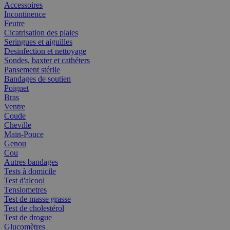
Accessoires
Incontinence
Feutre
Cicatrisation des plaies
Seringues et aiguilles
Desinfection et nettoyage
Sondes, baxter et cathéters
Pansement stérile
Bandages de soutien
Poignet
Bras
Ventre
Coude
Cheville
Main-Pouce
Genou
Cou
Autres bandages
Tests à domicile
Test d'alcool
Tensiometres
Test de masse grasse
Test de cholestérol
Test de drogue
Glucomètres