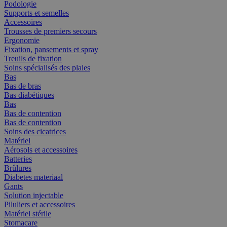
Podologie
Supports et semelles
Accessoires
Trousses de premiers secours
Ergonomie
Fixation, pansements et spray
Treuils de fixation
Soins spécialisés des plaies
Bas
Bas de bras
Bas diabétiques
Bas
Bas de contention
Bas de contention
Soins des cicatrices
Matériel
Aérosols et accessoires
Batteries
Brûlures
Diabetes materiaal
Gants
Solution injectable
Piluliers et accessoires
Matériel stérile
Stomacare