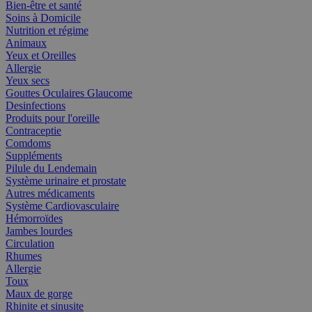
Bien-être et santé
Soins à Domicile
Nutrition et régime
Animaux
Yeux et Oreilles
Allergie
Yeux secs
Gouttes Oculaires Glaucome
Desinfections
Produits pour l'oreille
Contraceptie
Comdoms
Suppléments
Pilule du Lendemain
Système urinaire et prostate
Autres médicaments
Système Cardiovasculaire
Hémorroïdes
Jambes lourdes
Circulation
Rhumes
Allergie
Toux
Maux de gorge
Rhinite et sinusite