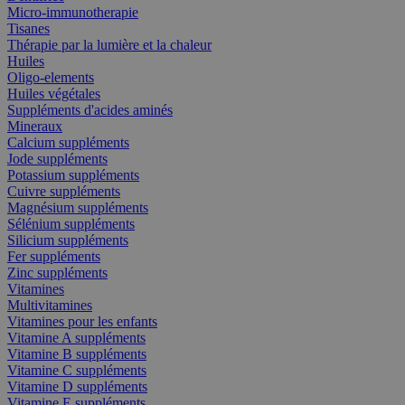
Micro-immunotherapie
Tisanes
Thérapie par la lumière et la chaleur
Huiles
Oligo-elements
Huiles végétales
Suppléments d'acides aminés
Mineraux
Calcium suppléments
Jode suppléments
Potassium suppléments
Cuivre suppléments
Magnésium suppléments
Sélénium suppléments
Silicium suppléments
Fer suppléments
Zinc suppléments
Vitamines
Multivitamines
Vitamines pour les enfants
Vitamine A suppléments
Vitamine B suppléments
Vitamine C suppléments
Vitamine D suppléments
Vitamine E suppléments