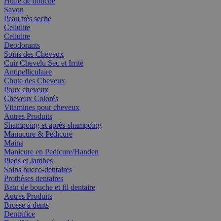
Huile de douche
Savon
Peau très seche
Cellulite
Cellulite
Deodorants
Soins des Cheveux
Cuir Chevelu Sec et Irrité
Antipelliculaire
Chute des Cheveux
Poux cheveux
Cheveux Colorés
Vitamines pour cheveux
Autres Produits
Shampoing et après-shampoing
Manucure & Pédicure
Mains
Manicure en Pedicure/Handen
Pieds et Jambes
Soins bucco-dentaires
Prothèses dentaires
Bain de bouche et fil dentaire
Autres Produits
Brosse à dents
Dentrifice