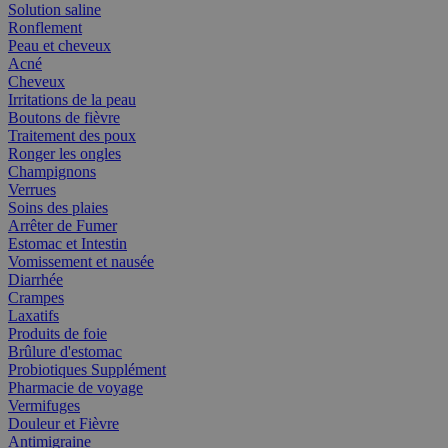
Solution saline
Ronflement
Peau et cheveux
Acné
Cheveux
Irritations de la peau
Boutons de fièvre
Traitement des poux
Ronger les ongles
Champignons
Verrues
Soins des plaies
Arrêter de Fumer
Estomac et Intestin
Vomissement et nausée
Diarrhée
Crampes
Laxatifs
Produits de foie
Brûlure d'estomac
Probiotiques Supplément
Pharmacie de voyage
Vermifuges
Douleur et Fièvre
Antimigraine