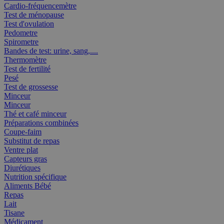
Cardio-fréquencemètre
Test de ménopause
Test d'ovulation
Pedometre
Spirometre
Bandes de test: urine, sang,....
Thermomètre
Test de fertilité
Pesé
Test de grossesse
Minceur
Minceur
Thé et café minceur
Préparations combinées
Coupe-faim
Substitut de repas
Ventre plat
Capteurs gras
Diurétiques
Nutrition spécifique
Aliments Bébé
Repas
Lait
Tisane
Médicament