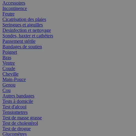
Accessoires
Incontinence
Feutre
Cicatrisation des plaies
Seringues et aiguilles
Desinfection et nettoyage
Sondes, baxter et cathéters
Pansement stérile
Bandages de soutien
Poignet
Bras
Ventre
Coude
Cheville
Main-Pouce
Genou
Cou
Autres bandages
Tests à domicile
Test d'alcool
Tensiometres
Test de masse grasse
Test de cholestérol
Test de drogue
Glucomètres