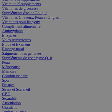
Vitamine K suppléments
Vitamines de grossesse
Suppléments d'acide Folique
Vitamines Cheveux, Peau et Ongles
Vitamines pour les yeux
Complément alimentaire
Antioxydants
Enzymes
Voies respiratoires
Étude et Examens
Rincage nasal
Saignement des gencives
Suppléments de coenzyme Q10
Peau
Ménopause
Mémoire
Comfort urinaire
Sport
Prostate
Stress et Sommeil
CBD
Sexualité
Articulation
Circulation
Jambes lourdes