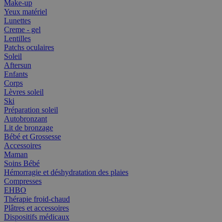
Make-up
Yeux matériel
Lunettes
Creme - gel
Lentilles
Patchs oculaires
Soleil
Aftersun
Enfants
Corps
Lèvres soleil
Ski
Préparation soleil
Autobronzant
Lit de bronzage
Bébé et Grossesse
Accessoires
Maman
Soins Bébé
Hémorragie et déshydratation des plaies
Compresses
EHBO
Thérapie froid-chaud
Plâtres et accessoires
Dispositifs médicaux