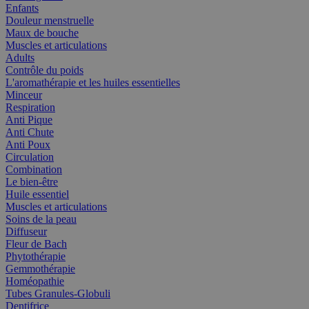
Enfants
Douleur menstruelle
Maux de bouche
Muscles et articulations
Adults
Contrôle du poids
L'aromathérapie et les huiles essentielles
Minceur
Respiration
Anti Pique
Anti Chute
Anti Poux
Circulation
Combination
Le bien-être
Huile essentiel
Muscles et articulations
Soins de la peau
Diffuseur
Fleur de Bach
Phytothérapie
Gemmothérapie
Homéopathie
Tubes Granules-Globuli
Dentifrice