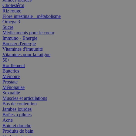
Cholestérol
Riz rouge
Flore intestinale - métabolisme
Omega 3
Sucre
Médicaments pour le coeur
Immuno - Energie
Booster d'énergie
Vitamines d'imuunité
Vitamines pour la faitgue
50+
Ronflement
Batteries
Mémoire
Prostate
Ménopause
Sexualité
Muscles et articulations
Bas de contention
Jambes lourdes
Boîtes à pilules
Acne
Bain et douche
Produits de bain