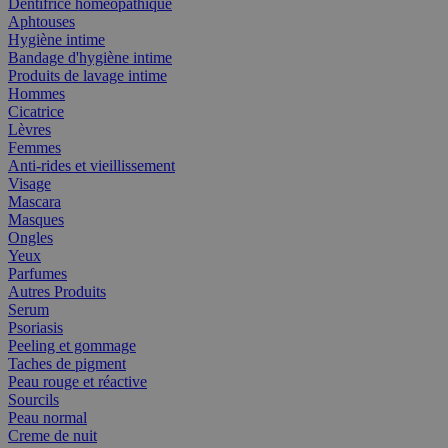
Dentifrice homéopathique
Aphtouses
Hygiène intime
Bandage d'hygiène intime
Produits de lavage intime
Hommes
Cicatrice
Lèvres
Femmes
Anti-rides et vieillissement
Visage
Mascara
Masques
Ongles
Yeux
Parfumes
Autres Produits
Serum
Psoriasis
Peeling et gommage
Taches de pigment
Peau rouge et réactive
Sourcils
Peau normal
Creme de nuit