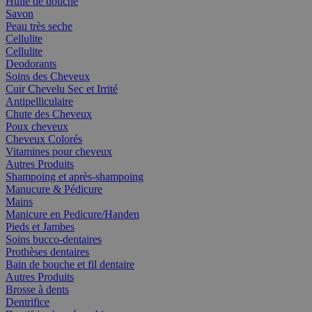
Huile de douche
Savon
Peau très seche
Cellulite
Cellulite
Deodorants
Soins des Cheveux
Cuir Chevelu Sec et Irrité
Antipelliculaire
Chute des Cheveux
Poux cheveux
Cheveux Colorés
Vitamines pour cheveux
Autres Produits
Shampoing et après-shampoing
Manucure & Pédicure
Mains
Manicure en Pedicure/Handen
Pieds et Jambes
Soins bucco-dentaires
Prothèses dentaires
Bain de bouche et fil dentaire
Autres Produits
Brosse à dents
Dentrifice