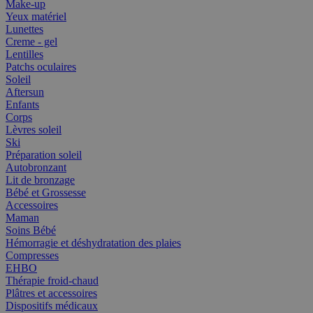
Make-up
Yeux matériel
Lunettes
Creme - gel
Lentilles
Patchs oculaires
Soleil
Aftersun
Enfants
Corps
Lèvres soleil
Ski
Préparation soleil
Autobronzant
Lit de bronzage
Bébé et Grossesse
Accessoires
Maman
Soins Bébé
Hémorragie et déshydratation des plaies
Compresses
EHBO
Thérapie froid-chaud
Plâtres et accessoires
Dispositifs médicaux