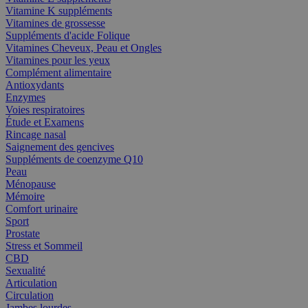
Vitamine K suppléments
Vitamines de grossesse
Suppléments d'acide Folique
Vitamines Cheveux, Peau et Ongles
Vitamines pour les yeux
Complément alimentaire
Antioxydants
Enzymes
Voies respiratoires
Étude et Examens
Rincage nasal
Saignement des gencives
Suppléments de coenzyme Q10
Peau
Ménopause
Mémoire
Comfort urinaire
Sport
Prostate
Stress et Sommeil
CBD
Sexualité
Articulation
Circulation
Jambes lourdes