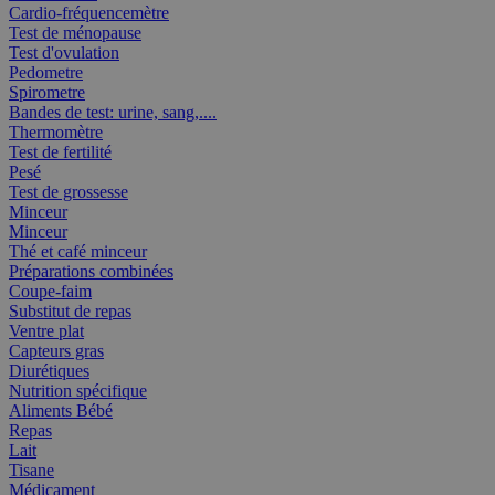
Cardio-fréquencemètre
Test de ménopause
Test d'ovulation
Pedometre
Spirometre
Bandes de test: urine, sang,....
Thermomètre
Test de fertilité
Pesé
Test de grossesse
Minceur
Minceur
Thé et café minceur
Préparations combinées
Coupe-faim
Substitut de repas
Ventre plat
Capteurs gras
Diurétiques
Nutrition spécifique
Aliments Bébé
Repas
Lait
Tisane
Médicament