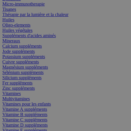
Micro-immunotherapie
Tisanes
Thérapie par la lumière et la chaleur
Huiles
Oligo-elements
Huiles végétales
Suppléments d'acides aminés
Mineraux
Calcium suppléments
Jode suppléments
Potassium suppléments
Cuivre suppléments
Magnésium suppléments
Sélénium suppléments
Silicium suppléments
Fer suppléments
Zinc suppléments
Vitamines
Multivitamines
Vitamines pour les enfants
Vitamine A suppléments
Vitamine B suppléments
Vitamine C suppléments
Vitamine D suppléments
Vitamine E suppléments