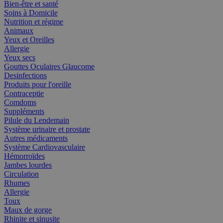
Bien-être et santé
Soins à Domicile
Nutrition et régime
Animaux
Yeux et Oreilles
Allergie
Yeux secs
Gouttes Oculaires Glaucome
Desinfections
Produits pour l'oreille
Contraceptie
Comdoms
Suppléments
Pilule du Lendemain
Système urinaire et prostate
Autres médicaments
Système Cardiovasculaire
Hémorroïdes
Jambes lourdes
Circulation
Rhumes
Allergie
Toux
Maux de gorge
Rhinite et sinusite