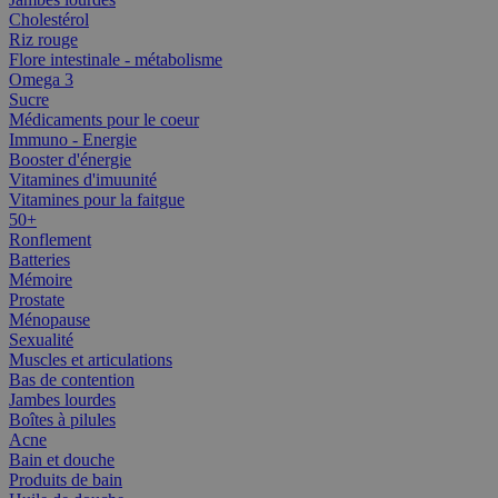
Cholestérol
Riz rouge
Flore intestinale - métabolisme
Omega 3
Sucre
Médicaments pour le coeur
Immuno - Energie
Booster d'énergie
Vitamines d'imuunité
Vitamines pour la faitgue
50+
Ronflement
Batteries
Mémoire
Prostate
Ménopause
Sexualité
Muscles et articulations
Bas de contention
Jambes lourdes
Boîtes à pilules
Acne
Bain et douche
Produits de bain