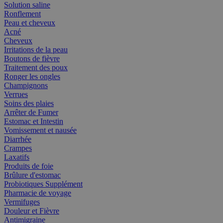
Solution saline
Ronflement
Peau et cheveux
Acné
Cheveux
Irritations de la peau
Boutons de fièvre
Traitement des poux
Ronger les ongles
Champignons
Verrues
Soins des plaies
Arrêter de Fumer
Estomac et Intestin
Vomissement et nausée
Diarrhée
Crampes
Laxatifs
Produits de foie
Brûlure d'estomac
Probiotiques Supplément
Pharmacie de voyage
Vermifuges
Douleur et Fièvre
Antimigraine