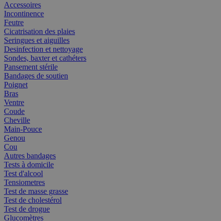
Accessoires
Incontinence
Feutre
Cicatrisation des plaies
Seringues et aiguilles
Desinfection et nettoyage
Sondes, baxter et cathéters
Pansement stérile
Bandages de soutien
Poignet
Bras
Ventre
Coude
Cheville
Main-Pouce
Genou
Cou
Autres bandages
Tests à domicile
Test d'alcool
Tensiometres
Test de masse grasse
Test de cholestérol
Test de drogue
Glucomètres