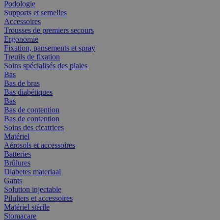
Podologie
Supports et semelles
Accessoires
Trousses de premiers secours
Ergonomie
Fixation, pansements et spray
Treuils de fixation
Soins spécialisés des plaies
Bas
Bas de bras
Bas diabétiques
Bas
Bas de contention
Bas de contention
Soins des cicatrices
Matériel
Aérosols et accessoires
Batteries
Brûlures
Diabetes materiaal
Gants
Solution injectable
Piluliers et accessoires
Matériel stérile
Stomacare