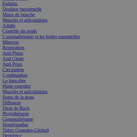
Enfants
Douleur menstruelle
Maux de bouche
Muscles et articulations
Adults
Contrôle du poids
L'aromathérapie et les huiles essentielles
Minceur
Respiration
Anti Pique
Anti Chute
Anti Poux
Circulation
Combination
Le bien-être
Huile essentiel
Muscles et articulations
Soins de la peau
Diffuseur
Fleur de Bach
Phytothérapie
Gemmothérapie
Homéopathie
Tubes Granules-Globuli
Dentifrice