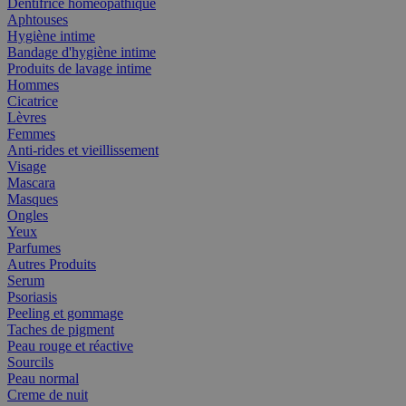
Dentifrice homéopathique
Aphtouses
Hygiène intime
Bandage d'hygiène intime
Produits de lavage intime
Hommes
Cicatrice
Lèvres
Femmes
Anti-rides et vieillissement
Visage
Mascara
Masques
Ongles
Yeux
Parfumes
Autres Produits
Serum
Psoriasis
Peeling et gommage
Taches de pigment
Peau rouge et réactive
Sourcils
Peau normal
Creme de nuit