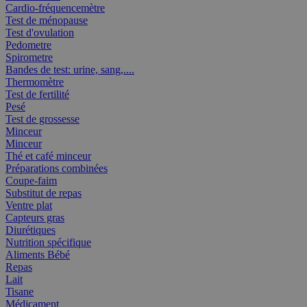
Cardio-fréquencemètre
Test de ménopause
Test d'ovulation
Pedometre
Spirometre
Bandes de test: urine, sang,....
Thermomètre
Test de fertilité
Pesé
Test de grossesse
Minceur
Minceur
Thé et café minceur
Préparations combinées
Coupe-faim
Substitut de repas
Ventre plat
Capteurs gras
Diurétiques
Nutrition spécifique
Aliments Bébé
Repas
Lait
Tisane
Médicament