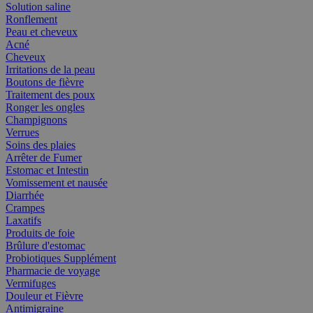
Solution saline
Ronflement
Peau et cheveux
Acné
Cheveux
Irritations de la peau
Boutons de fièvre
Traitement des poux
Ronger les ongles
Champignons
Verrues
Soins des plaies
Arrêter de Fumer
Estomac et Intestin
Vomissement et nausée
Diarrhée
Crampes
Laxatifs
Produits de foie
Brûlure d'estomac
Probiotiques Supplément
Pharmacie de voyage
Vermifuges
Douleur et Fièvre
Antimigraine