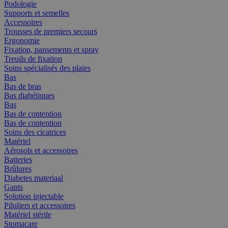
Podologie
Supports et semelles
Accessoires
Trousses de premiers secours
Ergonomie
Fixation, pansements et spray
Treuils de fixation
Soins spécialisés des plaies
Bas
Bas de bras
Bas diabétiques
Bas
Bas de contention
Bas de contention
Soins des cicatrices
Matériel
Aérosols et accessoires
Batteries
Brûlures
Diabetes materiaal
Gants
Solution injectable
Piluliers et accessoires
Matériel stérile
Stomacare