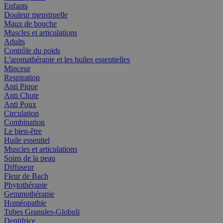
Enfants
Douleur menstruelle
Maux de bouche
Muscles et articulations
Adults
Contrôle du poids
L'aromathérapie et les huiles essentielles
Minceur
Respiration
Anti Pique
Anti Chute
Anti Poux
Circulation
Combination
Le bien-être
Huile essentiel
Muscles et articulations
Soins de la peau
Diffuseur
Fleur de Bach
Phytothérapie
Gemmothérapie
Homéopathie
Tubes Granules-Globuli
Dentifrice