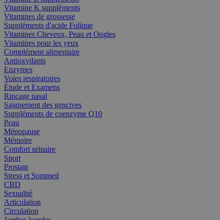
Vitamine K suppléments
Vitamines de grossesse
Suppléments d'acide Folique
Vitamines Cheveux, Peau et Ongles
Vitamines pour les yeux
Complément alimentaire
Antioxydants
Enzymes
Voies respiratoires
Étude et Examens
Rincage nasal
Saignement des gencives
Suppléments de coenzyme Q10
Peau
Ménopause
Mémoire
Comfort urinaire
Sport
Prostate
Stress et Sommeil
CBD
Sexualité
Articulation
Circulation
Jambes lourdes