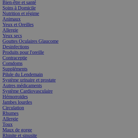
Bien-être et santé
Soins à Domicile
Nutrition et régime
Animaux
Yeux et Oreilles
Allergie
Yeux secs
Gouttes Oculaires Glaucome
Desinfections
Produits pour l'oreille
Contraceptie
Comdoms
Suppléments
Pilule du Lendemain
Système urinaire et prostate
Autres médicaments
Système Cardiovasculaire
Hémorroïdes
Jambes lourdes
Circulation
Rhumes
Allergie
Toux
Maux de gorge
Rhinite et sinusite