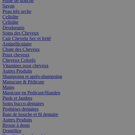
Huile de douche
Savon
Peau très seche
Cellulite
Cellulite
Deodorants
Soins des Cheveux
Cuir Chevelu Sec et Irrité
Antipelliculaire
Chute des Cheveux
Poux cheveux
Cheveux Colorés
Vitamines pour cheveux
Autres Produits
Shampoing et après-shampoing
Manucure & Pédicure
Mains
Manicure en Pedicure/Handen
Pieds et Jambes
Soins bucco-dentaires
Prothèses dentaires
Bain de bouche et fil dentaire
Autres Produits
Brosse à dents
Dentrifice