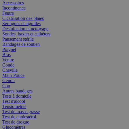
Accessoires
Incontinence
Feutre
Cicatrisation des plaies
Seringues et aiguilles
Desinfection et nettoyage
Sondes, baxter et cathéters
Pansement stérile
Bandages de soutien
Poignet
Bras
Ventre
Coude
Cheville
Main-Pouce
Genou
Cou
Autres bandages
Tests à domicile
Test d'alcool
Tensiometres
Test de masse grasse
Test de cholestérol
Test de drogue
Glucomètres