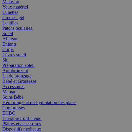
Make-up
Yeux matériel
Lunettes
Creme - gel
Lentilles
Patchs oculaires
Soleil
Aftersun
Enfants
Corps
Lèvres soleil
Ski
Préparation soleil
Autobronzant
Lit de bronzage
Bébé et Grossesse
Accessoires
Maman
Soins Bébé
Hémorragie et déshydratation des plaies
Compresses
EHBO
Thérapie froid-chaud
Plâtres et accessoires
Dispositifs médicaux