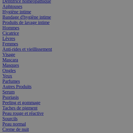
Dentifrice homéopathique
Aphtouses
Hygiène intime
Bandage d'hygiène intime
Produits de lavage intime
Hommes
Cicatrice
Lèvres
Femmes
Anti-rides et vieillissement
Visage
Mascara
Masques
Ongles
Yeux
Parfumes
Autres Produits
Serum
Psoriasis
Peeling et gommage
Taches de pigment
Peau rouge et réactive
Sourcils
Peau normal
Creme de nuit