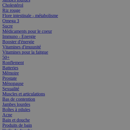
Cholestérol
Riz rouge
Flore intestinale - métabolisme
Omega 3
Sucre
Médicaments pour le coeur
Immuno - Energie
Booster d'énergie
Vitamines d'imuunité
Vitamines pour la faitgue
50+
Ronflement
Batteries
Mémoire
Prostate
Ménopause
Sexualité
Muscles et articulations
Bas de contention
Jambes lourdes
Boîtes à pilules
Acne
Bain et douche
Produits de bain