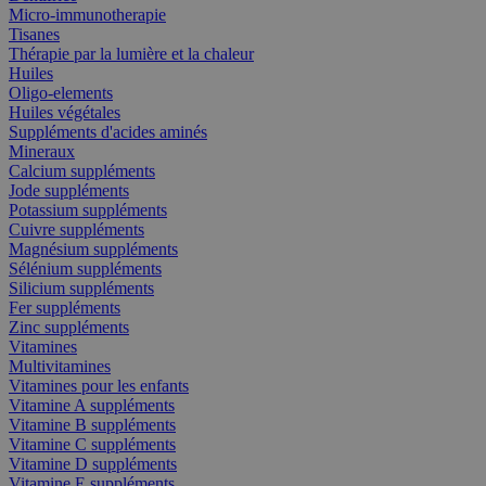
Micro-immunotherapie
Tisanes
Thérapie par la lumière et la chaleur
Huiles
Oligo-elements
Huiles végétales
Suppléments d'acides aminés
Mineraux
Calcium suppléments
Jode suppléments
Potassium suppléments
Cuivre suppléments
Magnésium suppléments
Sélénium suppléments
Silicium suppléments
Fer suppléments
Zinc suppléments
Vitamines
Multivitamines
Vitamines pour les enfants
Vitamine A suppléments
Vitamine B suppléments
Vitamine C suppléments
Vitamine D suppléments
Vitamine E suppléments