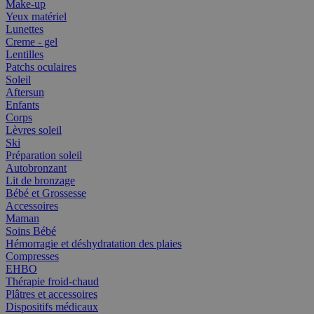
Make-up
Yeux matériel
Lunettes
Creme - gel
Lentilles
Patchs oculaires
Soleil
Aftersun
Enfants
Corps
Lèvres soleil
Ski
Préparation soleil
Autobronzant
Lit de bronzage
Bébé et Grossesse
Accessoires
Maman
Soins Bébé
Hémorragie et déshydratation des plaies
Compresses
EHBO
Thérapie froid-chaud
Plâtres et accessoires
Dispositifs médicaux