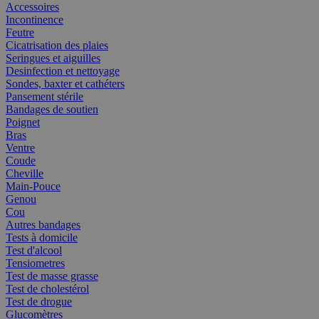
Accessoires
Incontinence
Feutre
Cicatrisation des plaies
Seringues et aiguilles
Desinfection et nettoyage
Sondes, baxter et cathéters
Pansement stérile
Bandages de soutien
Poignet
Bras
Ventre
Coude
Cheville
Main-Pouce
Genou
Cou
Autres bandages
Tests à domicile
Test d'alcool
Tensiometres
Test de masse grasse
Test de cholestérol
Test de drogue
Glucomètres