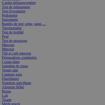
Cardio-fréquencemètre
Test de ménopause
Test d'ovulation
Pedometre
Spirometre
Bandes de test: urine, sang,....
Thermomètre
Test de fertilité
Pesé
Test de grossesse
Minceur
Minceur
Thé et café minceur
Préparations combinées
Coupe-faim
Substitut de repas
Ventre plat
Capteurs gras
Diurétiques
Nutrition spécifique
Aliments Bébé
Repas
Lait
Tisane
Médicament