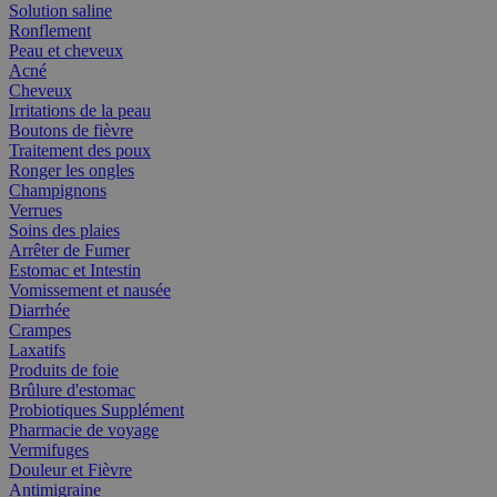
Solution saline
Ronflement
Peau et cheveux
Acné
Cheveux
Irritations de la peau
Boutons de fièvre
Traitement des poux
Ronger les ongles
Champignons
Verrues
Soins des plaies
Arrêter de Fumer
Estomac et Intestin
Vomissement et nausée
Diarrhée
Crampes
Laxatifs
Produits de foie
Brûlure d'estomac
Probiotiques Supplément
Pharmacie de voyage
Vermifuges
Douleur et Fièvre
Antimigraine