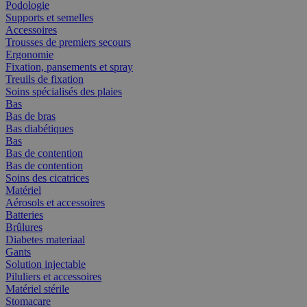
Podologie
Supports et semelles
Accessoires
Trousses de premiers secours
Ergonomie
Fixation, pansements et spray
Treuils de fixation
Soins spécialisés des plaies
Bas
Bas de bras
Bas diabétiques
Bas
Bas de contention
Bas de contention
Soins des cicatrices
Matériel
Aérosols et accessoires
Batteries
Brûlures
Diabetes materiaal
Gants
Solution injectable
Piluliers et accessoires
Matériel stérile
Stomacare