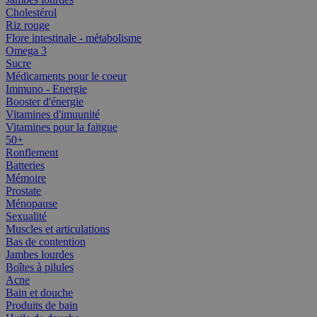
Cholestérol
Riz rouge
Flore intestinale - métabolisme
Omega 3
Sucre
Médicaments pour le coeur
Immuno - Energie
Booster d'énergie
Vitamines d'imuunité
Vitamines pour la faitgue
50+
Ronflement
Batteries
Mémoire
Prostate
Ménopause
Sexualité
Muscles et articulations
Bas de contention
Jambes lourdes
Boîtes à pilules
Acne
Bain et douche
Produits de bain