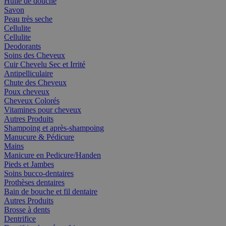
Huile de douche
Savon
Peau très seche
Cellulite
Cellulite
Deodorants
Soins des Cheveux
Cuir Chevelu Sec et Irrité
Antipelliculaire
Chute des Cheveux
Poux cheveux
Cheveux Colorés
Vitamines pour cheveux
Autres Produits
Shampoing et après-shampoing
Manucure & Pédicure
Mains
Manicure en Pedicure/Handen
Pieds et Jambes
Soins bucco-dentaires
Prothèses dentaires
Bain de bouche et fil dentaire
Autres Produits
Brosse à dents
Dentrifice