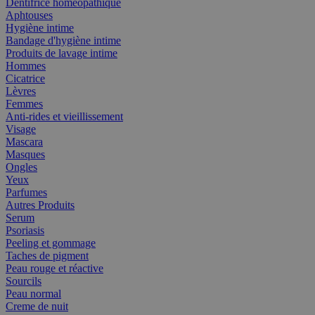
Dentifrice homéopathique
Aphtouses
Hygiène intime
Bandage d'hygiène intime
Produits de lavage intime
Hommes
Cicatrice
Lèvres
Femmes
Anti-rides et vieillissement
Visage
Mascara
Masques
Ongles
Yeux
Parfumes
Autres Produits
Serum
Psoriasis
Peeling et gommage
Taches de pigment
Peau rouge et réactive
Sourcils
Peau normal
Creme de nuit