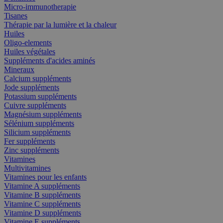
Micro-immunotherapie
Tisanes
Thérapie par la lumière et la chaleur
Huiles
Oligo-elements
Huiles végétales
Suppléments d'acides aminés
Mineraux
Calcium suppléments
Jode suppléments
Potassium suppléments
Cuivre suppléments
Magnésium suppléments
Sélénium suppléments
Silicium suppléments
Fer suppléments
Zinc suppléments
Vitamines
Multivitamines
Vitamines pour les enfants
Vitamine A suppléments
Vitamine B suppléments
Vitamine C suppléments
Vitamine D suppléments
Vitamine E suppléments