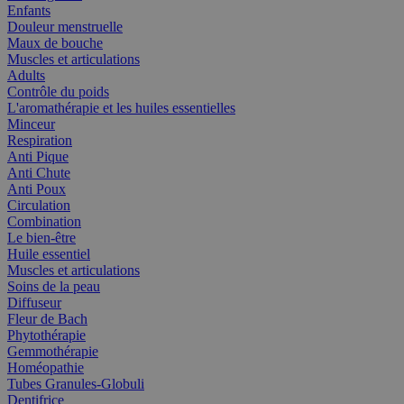
Enfants
Douleur menstruelle
Maux de bouche
Muscles et articulations
Adults
Contrôle du poids
L'aromathérapie et les huiles essentielles
Minceur
Respiration
Anti Pique
Anti Chute
Anti Poux
Circulation
Combination
Le bien-être
Huile essentiel
Muscles et articulations
Soins de la peau
Diffuseur
Fleur de Bach
Phytothérapie
Gemmothérapie
Homéopathie
Tubes Granules-Globuli
Dentifrice