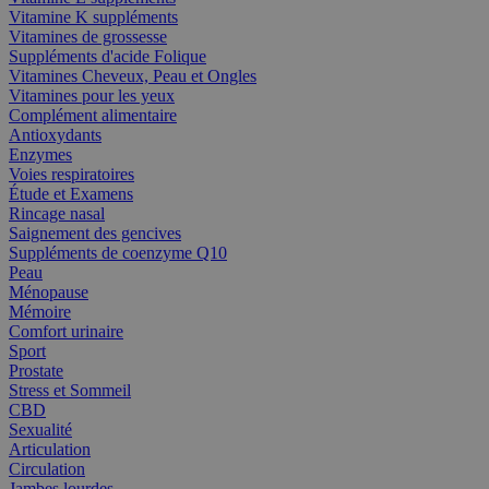
Vitamine K suppléments
Vitamines de grossesse
Suppléments d'acide Folique
Vitamines Cheveux, Peau et Ongles
Vitamines pour les yeux
Complément alimentaire
Antioxydants
Enzymes
Voies respiratoires
Étude et Examens
Rincage nasal
Saignement des gencives
Suppléments de coenzyme Q10
Peau
Ménopause
Mémoire
Comfort urinaire
Sport
Prostate
Stress et Sommeil
CBD
Sexualité
Articulation
Circulation
Jambes lourdes