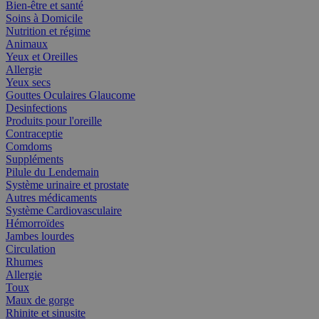
Bien-être et santé
Soins à Domicile
Nutrition et régime
Animaux
Yeux et Oreilles
Allergie
Yeux secs
Gouttes Oculaires Glaucome
Desinfections
Produits pour l'oreille
Contraceptie
Comdoms
Suppléments
Pilule du Lendemain
Système urinaire et prostate
Autres médicaments
Système Cardiovasculaire
Hémorroïdes
Jambes lourdes
Circulation
Rhumes
Allergie
Toux
Maux de gorge
Rhinite et sinusite