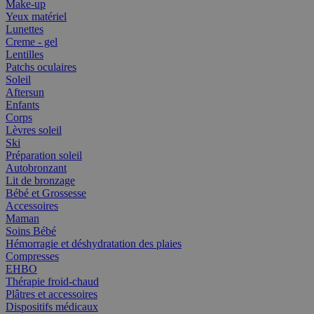
Make-up
Yeux matériel
Lunettes
Creme - gel
Lentilles
Patchs oculaires
Soleil
Aftersun
Enfants
Corps
Lèvres soleil
Ski
Préparation soleil
Autobronzant
Lit de bronzage
Bébé et Grossesse
Accessoires
Maman
Soins Bébé
Hémorragie et déshydratation des plaies
Compresses
EHBO
Thérapie froid-chaud
Plâtres et accessoires
Dispositifs médicaux