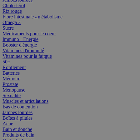
Cholestérol
Riz rouge
Flore intestinale - métabolisme
Omega 3
Sucre
Médicaments pour le coeur
Immuno - Energie
Booster d'énergie
Vitamines d'imuunité
Vitamines pour la faitgue
50+
Ronflement
Batteries
Mémoire
Prostate
Ménopause
Sexualité
Muscles et articulations
Bas de contention
Jambes lourdes
Boîtes à pilules
Acne
Bain et douche
Produits de bain