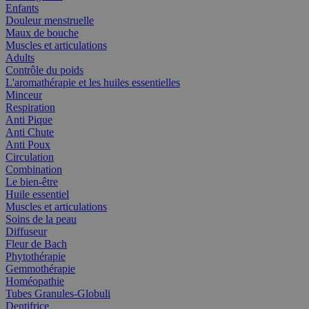
Enfants
Douleur menstruelle
Maux de bouche
Muscles et articulations
Adults
Contrôle du poids
L'aromathérapie et les huiles essentielles
Minceur
Respiration
Anti Pique
Anti Chute
Anti Poux
Circulation
Combination
Le bien-être
Huile essentiel
Muscles et articulations
Soins de la peau
Diffuseur
Fleur de Bach
Phytothérapie
Gemmothérapie
Homéopathie
Tubes Granules-Globuli
Dentifrice