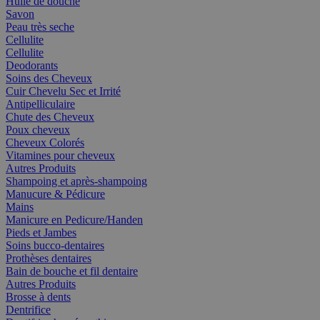
Huile de douche
Savon
Peau très seche
Cellulite
Cellulite
Deodorants
Soins des Cheveux
Cuir Chevelu Sec et Irrité
Antipelliculaire
Chute des Cheveux
Poux cheveux
Cheveux Colorés
Vitamines pour cheveux
Autres Produits
Shampoing et après-shampoing
Manucure & Pédicure
Mains
Manicure en Pedicure/Handen
Pieds et Jambes
Soins bucco-dentaires
Prothèses dentaires
Bain de bouche et fil dentaire
Autres Produits
Brosse à dents
Dentrifice