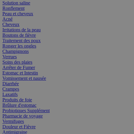
Solution saline
Ronflement
Peau et cheveux
Acné
Cheveux
Irritations de la peau
Boutons de fièvre
Traitement des poux
Ronger les ongles
Champignons
Verrues
Soins des plaies
Arrêter de Fumer
Estomac et Intestin
Vomissement et nausée
Diarrhée
Crampes
Laxatifs
Produits de foie
Brûlure d'estomac
Probiotiques Supplément
Pharmacie de voyage
Vermifuges
Douleur et Fièvre
Antimigraine