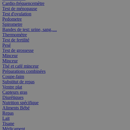
Cardio-fréquencemètre
Test de ménopause
Test d'ovulation
Pedometre
Spirometre
Bandes de test: urine, sang,....
Thermomètre
Test de fertilité
Pesé
Test de grossesse
Minceur
Minceur
Thé et café minceur
Préparations combinées
Coupe-faim
Substitut de repas
Ventre plat
Capteurs gras
Diurétiques
Nutrition spécifique
Aliments Bébé
Repas
Lait
Tisane
Médicament