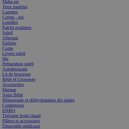
Make-up
Yeux matériel
Lunettes
Creme - gel
Lentilles
Patchs oculaires
Soleil
Aftersun
Enfants
Corps
Lèvres soleil
Ski
Préparation soleil
Autobronzant
Lit de bronzage
Bébé et Grossesse
Accessoires
Maman
Soins Bébé
Hémorragie et déshydratation des plaies
Compresses
EHBO
Thérapie froid-chaud
Plâtres et accessoires
Dispositifs médicaux