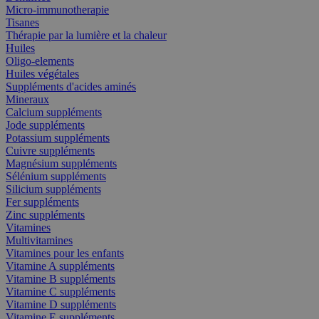
Micro-immunotherapie
Tisanes
Thérapie par la lumière et la chaleur
Huiles
Oligo-elements
Huiles végétales
Suppléments d'acides aminés
Mineraux
Calcium suppléments
Jode suppléments
Potassium suppléments
Cuivre suppléments
Magnésium suppléments
Sélénium suppléments
Silicium suppléments
Fer suppléments
Zinc suppléments
Vitamines
Multivitamines
Vitamines pour les enfants
Vitamine A suppléments
Vitamine B suppléments
Vitamine C suppléments
Vitamine D suppléments
Vitamine E suppléments