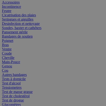
Accessoires
Incontinence
Feutre
Cicatrisation des plaies
Seringues et aiguilles
Desinfection et nettoyage
Sondes, baxter et cathéters
Pansement stérile
Bandages de soutien
Poignet
Bras
Ventre
Coude
Cheville
Main-Pouce
Genou
Cou
Autres bandages
Tests à domicile
Test d'alcool
Tensiometres
Test de masse grasse
Test de cholestérol
Test de drogue
Glucomètres