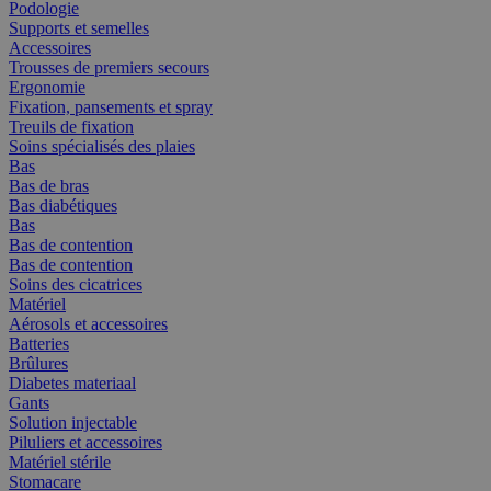
Podologie
Supports et semelles
Accessoires
Trousses de premiers secours
Ergonomie
Fixation, pansements et spray
Treuils de fixation
Soins spécialisés des plaies
Bas
Bas de bras
Bas diabétiques
Bas
Bas de contention
Bas de contention
Soins des cicatrices
Matériel
Aérosols et accessoires
Batteries
Brûlures
Diabetes materiaal
Gants
Solution injectable
Piluliers et accessoires
Matériel stérile
Stomacare