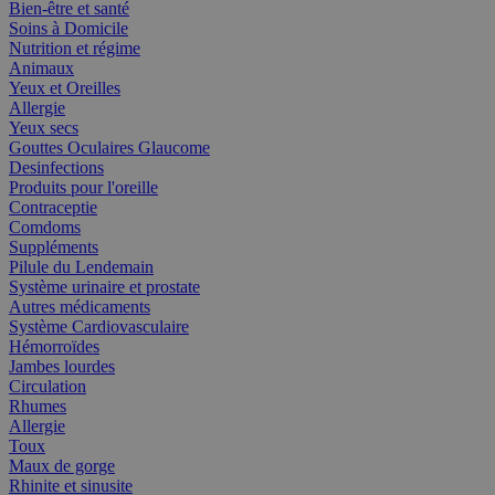
Bien-être et santé
Soins à Domicile
Nutrition et régime
Animaux
Yeux et Oreilles
Allergie
Yeux secs
Gouttes Oculaires Glaucome
Desinfections
Produits pour l'oreille
Contraceptie
Comdoms
Suppléments
Pilule du Lendemain
Système urinaire et prostate
Autres médicaments
Système Cardiovasculaire
Hémorroïdes
Jambes lourdes
Circulation
Rhumes
Allergie
Toux
Maux de gorge
Rhinite et sinusite