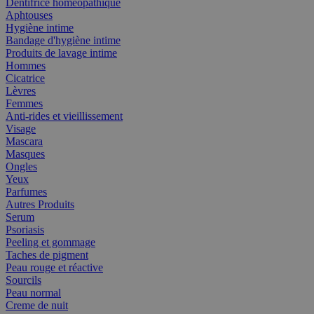
Dentifrice homéopathique
Aphtouses
Hygiène intime
Bandage d'hygiène intime
Produits de lavage intime
Hommes
Cicatrice
Lèvres
Femmes
Anti-rides et vieillissement
Visage
Mascara
Masques
Ongles
Yeux
Parfumes
Autres Produits
Serum
Psoriasis
Peeling et gommage
Taches de pigment
Peau rouge et réactive
Sourcils
Peau normal
Creme de nuit