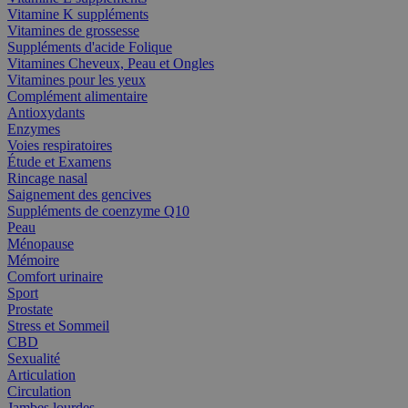
Vitamine K suppléments
Vitamines de grossesse
Suppléments d'acide Folique
Vitamines Cheveux, Peau et Ongles
Vitamines pour les yeux
Complément alimentaire
Antioxydants
Enzymes
Voies respiratoires
Étude et Examens
Rincage nasal
Saignement des gencives
Suppléments de coenzyme Q10
Peau
Ménopause
Mémoire
Comfort urinaire
Sport
Prostate
Stress et Sommeil
CBD
Sexualité
Articulation
Circulation
Jambes lourdes