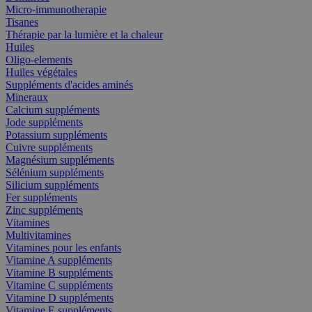
Micro-immunotherapie
Tisanes
Thérapie par la lumière et la chaleur
Huiles
Oligo-elements
Huiles végétales
Suppléments d'acides aminés
Mineraux
Calcium suppléments
Jode suppléments
Potassium suppléments
Cuivre suppléments
Magnésium suppléments
Sélénium suppléments
Silicium suppléments
Fer suppléments
Zinc suppléments
Vitamines
Multivitamines
Vitamines pour les enfants
Vitamine A suppléments
Vitamine B suppléments
Vitamine C suppléments
Vitamine D suppléments
Vitamine E suppléments