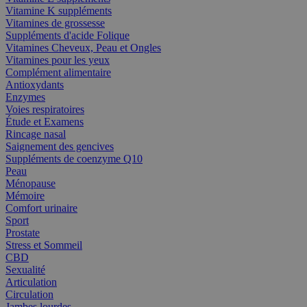
Vitamine K suppléments
Vitamines de grossesse
Suppléments d'acide Folique
Vitamines Cheveux, Peau et Ongles
Vitamines pour les yeux
Complément alimentaire
Antioxydants
Enzymes
Voies respiratoires
Étude et Examens
Rincage nasal
Saignement des gencives
Suppléments de coenzyme Q10
Peau
Ménopause
Mémoire
Comfort urinaire
Sport
Prostate
Stress et Sommeil
CBD
Sexualité
Articulation
Circulation
Jambes lourdes