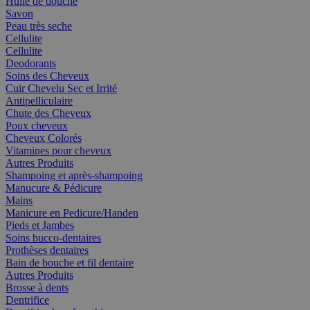
Huile de douche
Savon
Peau très seche
Cellulite
Cellulite
Deodorants
Soins des Cheveux
Cuir Chevelu Sec et Irrité
Antipelliculaire
Chute des Cheveux
Poux cheveux
Cheveux Colorés
Vitamines pour cheveux
Autres Produits
Shampoing et après-shampoing
Manucure & Pédicure
Mains
Manicure en Pedicure/Handen
Pieds et Jambes
Soins bucco-dentaires
Prothèses dentaires
Bain de bouche et fil dentaire
Autres Produits
Brosse à dents
Dentrifice