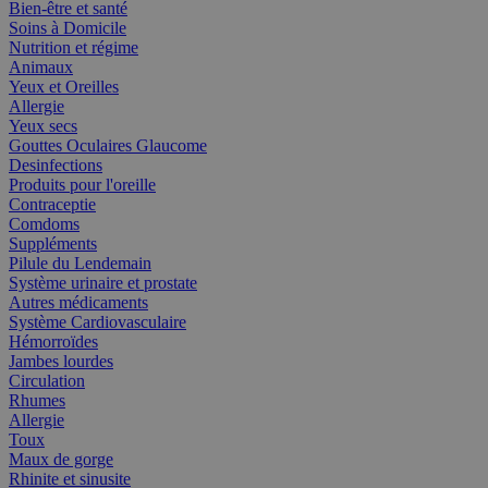
Bien-être et santé
Soins à Domicile
Nutrition et régime
Animaux
Yeux et Oreilles
Allergie
Yeux secs
Gouttes Oculaires Glaucome
Desinfections
Produits pour l'oreille
Contraceptie
Comdoms
Suppléments
Pilule du Lendemain
Système urinaire et prostate
Autres médicaments
Système Cardiovasculaire
Hémorroïdes
Jambes lourdes
Circulation
Rhumes
Allergie
Toux
Maux de gorge
Rhinite et sinusite