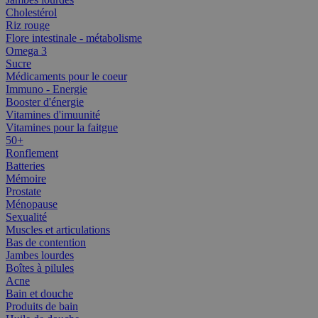
Cholestérol
Riz rouge
Flore intestinale - métabolisme
Omega 3
Sucre
Médicaments pour le coeur
Immuno - Energie
Booster d'énergie
Vitamines d'imuunité
Vitamines pour la faitgue
50+
Ronflement
Batteries
Mémoire
Prostate
Ménopause
Sexualité
Muscles et articulations
Bas de contention
Jambes lourdes
Boîtes à pilules
Acne
Bain et douche
Produits de bain