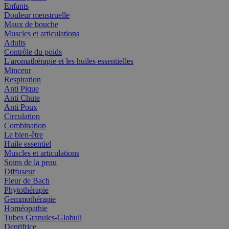
Enfants
Douleur menstruelle
Maux de bouche
Muscles et articulations
Adults
Contrôle du poids
L'aromathérapie et les huiles essentielles
Minceur
Respiration
Anti Pique
Anti Chute
Anti Poux
Circulation
Combination
Le bien-être
Huile essentiel
Muscles et articulations
Soins de la peau
Diffuseur
Fleur de Bach
Phytothérapie
Gemmothérapie
Homéopathie
Tubes Granules-Globuli
Dentifrice