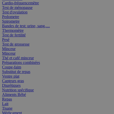
Cardio-fréquencemètre
Test de ménopause
Test d'ovulation
Pedometre
Spirometre
Bandes de test: urine, sang,....
Thermomètre
Test de fertilité
Pesé
Test de grossesse
Minceur
Minceur
Thé et café minceur
Préparations combinées
Coupe-faim
Substitut de repas
Ventre plat
Capteurs gras
Diurétiques
Nutrition spécifique
Aliments Bébé
Repas
Lait
Tisane
Médicament