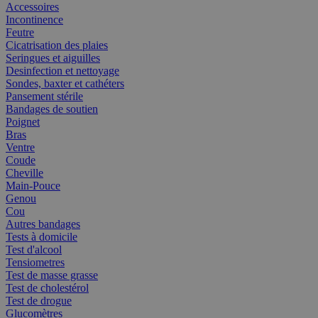
Accessoires
Incontinence
Feutre
Cicatrisation des plaies
Seringues et aiguilles
Desinfection et nettoyage
Sondes, baxter et cathéters
Pansement stérile
Bandages de soutien
Poignet
Bras
Ventre
Coude
Cheville
Main-Pouce
Genou
Cou
Autres bandages
Tests à domicile
Test d'alcool
Tensiometres
Test de masse grasse
Test de cholestérol
Test de drogue
Glucomètres