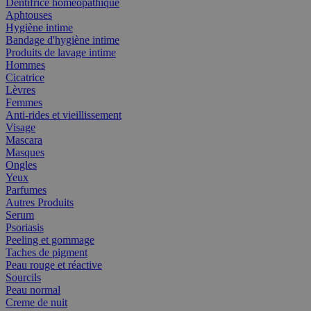
Dentifrice homéopathique
Aphtouses
Hygiène intime
Bandage d'hygiène intime
Produits de lavage intime
Hommes
Cicatrice
Lèvres
Femmes
Anti-rides et vieillissement
Visage
Mascara
Masques
Ongles
Yeux
Parfumes
Autres Produits
Serum
Psoriasis
Peeling et gommage
Taches de pigment
Peau rouge et réactive
Sourcils
Peau normal
Creme de nuit