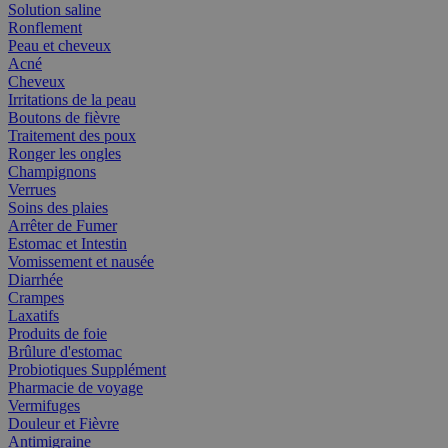
Solution saline
Ronflement
Peau et cheveux
Acné
Cheveux
Irritations de la peau
Boutons de fièvre
Traitement des poux
Ronger les ongles
Champignons
Verrues
Soins des plaies
Arrêter de Fumer
Estomac et Intestin
Vomissement et nausée
Diarrhée
Crampes
Laxatifs
Produits de foie
Brûlure d'estomac
Probiotiques Supplément
Pharmacie de voyage
Vermifuges
Douleur et Fièvre
Antimigraine