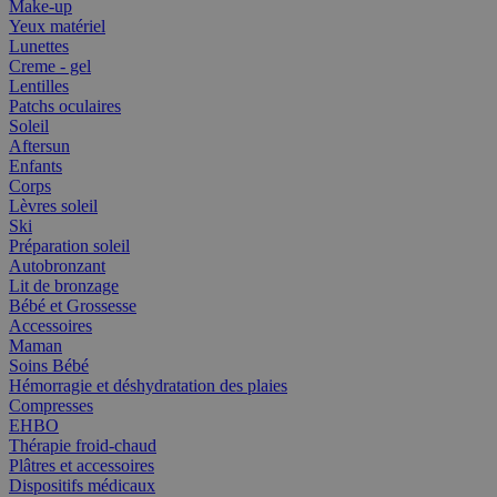
Make-up
Yeux matériel
Lunettes
Creme - gel
Lentilles
Patchs oculaires
Soleil
Aftersun
Enfants
Corps
Lèvres soleil
Ski
Préparation soleil
Autobronzant
Lit de bronzage
Bébé et Grossesse
Accessoires
Maman
Soins Bébé
Hémorragie et déshydratation des plaies
Compresses
EHBO
Thérapie froid-chaud
Plâtres et accessoires
Dispositifs médicaux