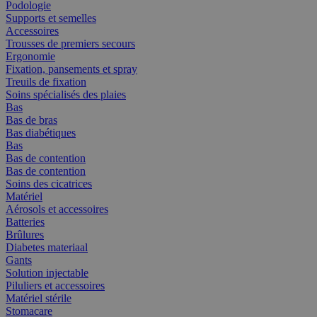
Podologie
Supports et semelles
Accessoires
Trousses de premiers secours
Ergonomie
Fixation, pansements et spray
Treuils de fixation
Soins spécialisés des plaies
Bas
Bas de bras
Bas diabétiques
Bas
Bas de contention
Bas de contention
Soins des cicatrices
Matériel
Aérosols et accessoires
Batteries
Brûlures
Diabetes materiaal
Gants
Solution injectable
Piluliers et accessoires
Matériel stérile
Stomacare