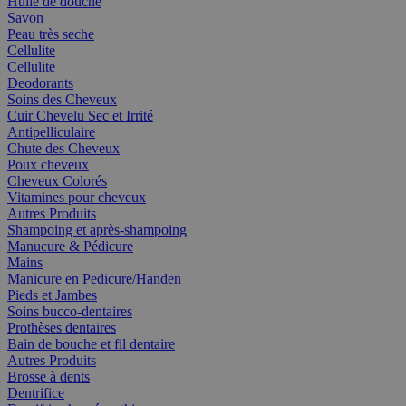
Huile de douche
Savon
Peau très seche
Cellulite
Cellulite
Deodorants
Soins des Cheveux
Cuir Chevelu Sec et Irrité
Antipelliculaire
Chute des Cheveux
Poux cheveux
Cheveux Colorés
Vitamines pour cheveux
Autres Produits
Shampoing et après-shampoing
Manucure & Pédicure
Mains
Manicure en Pedicure/Handen
Pieds et Jambes
Soins bucco-dentaires
Prothèses dentaires
Bain de bouche et fil dentaire
Autres Produits
Brosse à dents
Dentrifice