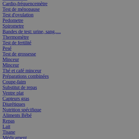
Cardio-fréquencemètre
Test de ménopause
Test d'ovulation
Pedometre
Spirometre
Bandes de test: urine, sang,....
Thermomètre
Test de fertilité
Pesé
Test de grossesse
Minceur
Minceur
Thé et café minceur
Préparations combinées
Coupe-faim
Substitut de repas
Ventre plat
Capteurs gras
Diurétiques
Nutrition spécifique
Aliments Bébé
Repas
Lait
Tisane
Médicament