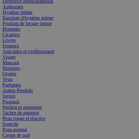
Dentifrice homéopathique
Aphtouses
Hygiène intime
Bandage d'hygiène intime
Produits de lavage intime
Hommes
Cicatrice
Lèvres
Femmes
Anti-rides et vieillissement
Visage
Mascara
Masques
Ongles
Yeux
Parfumes
Autres Produits
Serum
Psoriasis
Peeling et gommage
Taches de pigment
Peau rouge et réactive
Sourcils
Peau normal
Creme de nuit