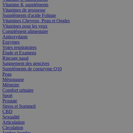
Vitamine K suppléments
Vitamines de grossesse
Suppléments d'acide Folique
Vitamines Cheveux, Peau et Ongles
Vitamines pour les yeux
Complément alimentaire
Antioxydants
Enzymes
Voies respiratoires
Étude et Examens
Rincage nasal
Saignement des gencives
Suppléments de coenzyme Q10
Peau
Ménopause
Mémoire
Comfort urinaire
Sport
Prostate
Stress et Sommeil
CBD
Sexualité
Articulation
Circulation
Jambes lourdes