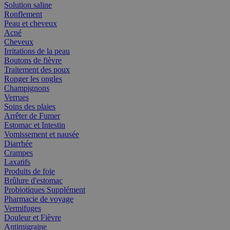
Solution saline
Ronflement
Peau et cheveux
Acné
Cheveux
Irritations de la peau
Boutons de fièvre
Traitement des poux
Ronger les ongles
Champignons
Verrues
Soins des plaies
Arrêter de Fumer
Estomac et Intestin
Vomissement et nausée
Diarrhée
Crampes
Laxatifs
Produits de foie
Brûlure d'estomac
Probiotiques Supplément
Pharmacie de voyage
Vermifuges
Douleur et Fièvre
Antimigraine