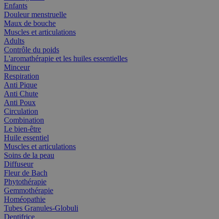
Enfants
Douleur menstruelle
Maux de bouche
Muscles et articulations
Adults
Contrôle du poids
L'aromathérapie et les huiles essentielles
Minceur
Respiration
Anti Pique
Anti Chute
Anti Poux
Circulation
Combination
Le bien-être
Huile essentiel
Muscles et articulations
Soins de la peau
Diffuseur
Fleur de Bach
Phytothérapie
Gemmothérapie
Homéopathie
Tubes Granules-Globuli
Dentifrice