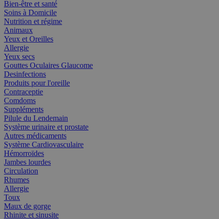
Bien-être et santé
Soins à Domicile
Nutrition et régime
Animaux
Yeux et Oreilles
Allergie
Yeux secs
Gouttes Oculaires Glaucome
Desinfections
Produits pour l'oreille
Contraceptie
Comdoms
Suppléments
Pilule du Lendemain
Système urinaire et prostate
Autres médicaments
Système Cardiovasculaire
Hémorroïdes
Jambes lourdes
Circulation
Rhumes
Allergie
Toux
Maux de gorge
Rhinite et sinusite