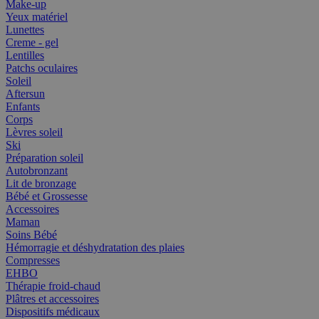
Make-up
Yeux matériel
Lunettes
Creme - gel
Lentilles
Patchs oculaires
Soleil
Aftersun
Enfants
Corps
Lèvres soleil
Ski
Préparation soleil
Autobronzant
Lit de bronzage
Bébé et Grossesse
Accessoires
Maman
Soins Bébé
Hémorragie et déshydratation des plaies
Compresses
EHBO
Thérapie froid-chaud
Plâtres et accessoires
Dispositifs médicaux