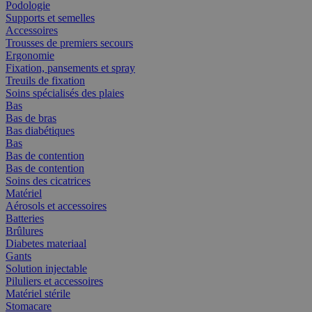
Podologie
Supports et semelles
Accessoires
Trousses de premiers secours
Ergonomie
Fixation, pansements et spray
Treuils de fixation
Soins spécialisés des plaies
Bas
Bas de bras
Bas diabétiques
Bas
Bas de contention
Bas de contention
Soins des cicatrices
Matériel
Aérosols et accessoires
Batteries
Brûlures
Diabetes materiaal
Gants
Solution injectable
Piluliers et accessoires
Matériel stérile
Stomacare