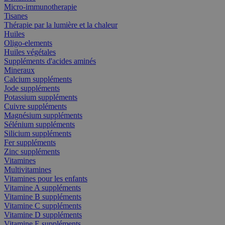
Micro-immunotherapie
Tisanes
Thérapie par la lumière et la chaleur
Huiles
Oligo-elements
Huiles végétales
Suppléments d'acides aminés
Mineraux
Calcium suppléments
Jode suppléments
Potassium suppléments
Cuivre suppléments
Magnésium suppléments
Sélénium suppléments
Silicium suppléments
Fer suppléments
Zinc suppléments
Vitamines
Multivitamines
Vitamines pour les enfants
Vitamine A suppléments
Vitamine B suppléments
Vitamine C suppléments
Vitamine D suppléments
Vitamine E suppléments