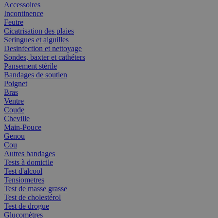
Accessoires
Incontinence
Feutre
Cicatrisation des plaies
Seringues et aiguilles
Desinfection et nettoyage
Sondes, baxter et cathéters
Pansement stérile
Bandages de soutien
Poignet
Bras
Ventre
Coude
Cheville
Main-Pouce
Genou
Cou
Autres bandages
Tests à domicile
Test d'alcool
Tensiometres
Test de masse grasse
Test de cholestérol
Test de drogue
Glucomètres