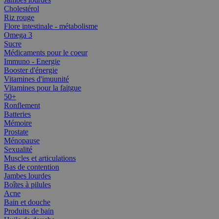
Cholestérol
Riz rouge
Flore intestinale - métabolisme
Omega 3
Sucre
Médicaments pour le coeur
Immuno - Energie
Booster d'énergie
Vitamines d'imuunité
Vitamines pour la faitgue
50+
Ronflement
Batteries
Mémoire
Prostate
Ménopause
Sexualité
Muscles et articulations
Bas de contention
Jambes lourdes
Boîtes à pilules
Acne
Bain et douche
Produits de bain