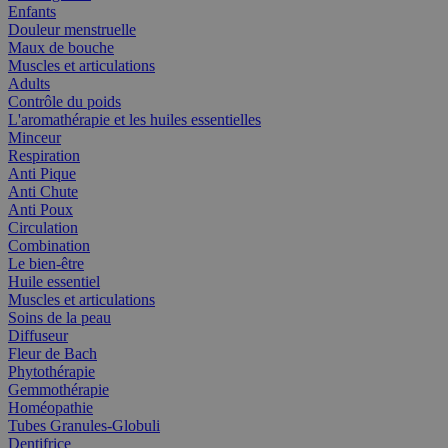
Enfants
Douleur menstruelle
Maux de bouche
Muscles et articulations
Adults
Contrôle du poids
L'aromathérapie et les huiles essentielles
Minceur
Respiration
Anti Pique
Anti Chute
Anti Poux
Circulation
Combination
Le bien-être
Huile essentiel
Muscles et articulations
Soins de la peau
Diffuseur
Fleur de Bach
Phytothérapie
Gemmothérapie
Homéopathie
Tubes Granules-Globuli
Dentifrice