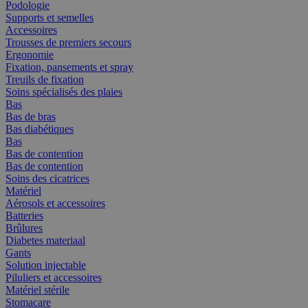
Podologie
Supports et semelles
Accessoires
Trousses de premiers secours
Ergonomie
Fixation, pansements et spray
Treuils de fixation
Soins spécialisés des plaies
Bas
Bas de bras
Bas diabétiques
Bas
Bas de contention
Bas de contention
Soins des cicatrices
Matériel
Aérosols et accessoires
Batteries
Brûlures
Diabetes materiaal
Gants
Solution injectable
Piluliers et accessoires
Matériel stérile
Stomacare