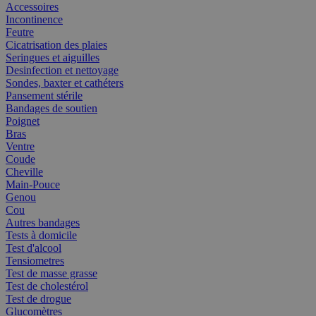
Accessoires
Incontinence
Feutre
Cicatrisation des plaies
Seringues et aiguilles
Desinfection et nettoyage
Sondes, baxter et cathéters
Pansement stérile
Bandages de soutien
Poignet
Bras
Ventre
Coude
Cheville
Main-Pouce
Genou
Cou
Autres bandages
Tests à domicile
Test d'alcool
Tensiometres
Test de masse grasse
Test de cholestérol
Test de drogue
Glucomètres