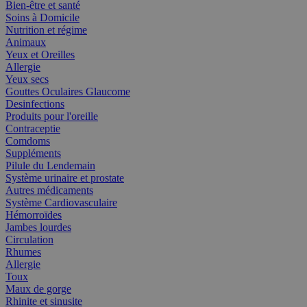
Bien-être et santé
Soins à Domicile
Nutrition et régime
Animaux
Yeux et Oreilles
Allergie
Yeux secs
Gouttes Oculaires Glaucome
Desinfections
Produits pour l'oreille
Contraceptie
Comdoms
Suppléments
Pilule du Lendemain
Système urinaire et prostate
Autres médicaments
Système Cardiovasculaire
Hémorroïdes
Jambes lourdes
Circulation
Rhumes
Allergie
Toux
Maux de gorge
Rhinite et sinusite