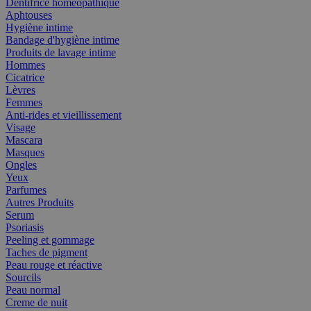
Dentifrice homéopathique
Aphtouses
Hygiène intime
Bandage d'hygiène intime
Produits de lavage intime
Hommes
Cicatrice
Lèvres
Femmes
Anti-rides et vieillissement
Visage
Mascara
Masques
Ongles
Yeux
Parfumes
Autres Produits
Serum
Psoriasis
Peeling et gommage
Taches de pigment
Peau rouge et réactive
Sourcils
Peau normal
Creme de nuit