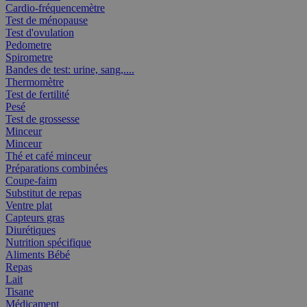
Cardio-fréquencemètre
Test de ménopause
Test d'ovulation
Pedometre
Spirometre
Bandes de test: urine, sang,....
Thermomètre
Test de fertilité
Pesé
Test de grossesse
Minceur
Minceur
Thé et café minceur
Préparations combinées
Coupe-faim
Substitut de repas
Ventre plat
Capteurs gras
Diurétiques
Nutrition spécifique
Aliments Bébé
Repas
Lait
Tisane
Médicament