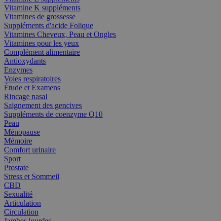
Vitamine K suppléments
Vitamines de grossesse
Suppléments d'acide Folique
Vitamines Cheveux, Peau et Ongles
Vitamines pour les yeux
Complément alimentaire
Antioxydants
Enzymes
Voies respiratoires
Étude et Examens
Rincage nasal
Saignement des gencives
Suppléments de coenzyme Q10
Peau
Ménopause
Mémoire
Comfort urinaire
Sport
Prostate
Stress et Sommeil
CBD
Sexualité
Articulation
Circulation
Jambes lourdes