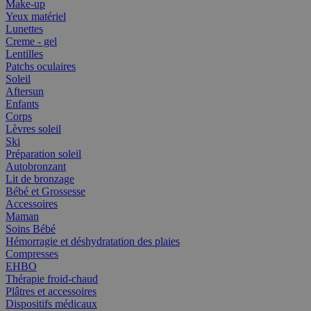
Make-up
Yeux matériel
Lunettes
Creme - gel
Lentilles
Patchs oculaires
Soleil
Aftersun
Enfants
Corps
Lèvres soleil
Ski
Préparation soleil
Autobronzant
Lit de bronzage
Bébé et Grossesse
Accessoires
Maman
Soins Bébé
Hémorragie et déshydratation des plaies
Compresses
EHBO
Thérapie froid-chaud
Plâtres et accessoires
Dispositifs médicaux