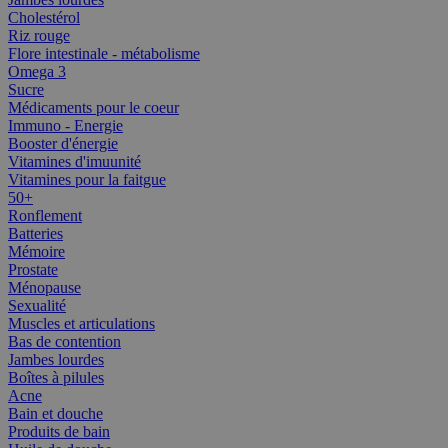
Cholestérol
Riz rouge
Flore intestinale - métabolisme
Omega 3
Sucre
Médicaments pour le coeur
Immuno - Energie
Booster d'énergie
Vitamines d'imuunité
Vitamines pour la faitgue
50+
Ronflement
Batteries
Mémoire
Prostate
Ménopause
Sexualité
Muscles et articulations
Bas de contention
Jambes lourdes
Boîtes à pilules
Acne
Bain et douche
Produits de bain