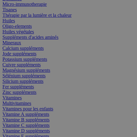
Micro-immunotherapie
Tisanes
Thérapie par la lumière et la chaleur
Huiles
Oligo-elements
Huiles végétales
Suppléments d'acides aminés
Mineraux
Calcium suppléments
Jode suppléments
Potassium suppléments
Cuivre suppléments
Magnésium suppléments
Sélénium suppléments
Silicium suppléments
Fer suppléments
Zinc suppléments
Vitamines
Multivitamines
Vitamines pour les enfants
Vitamine A suppléments
Vitamine B suppléments
Vitamine C suppléments
Vitamine D suppléments
Vitamine E suppléments