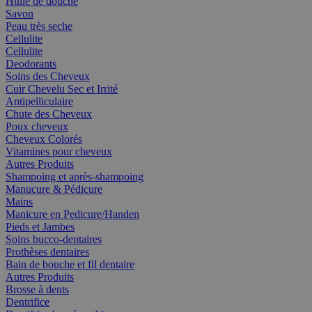
Huile de douche
Savon
Peau très seche
Cellulite
Cellulite
Deodorants
Soins des Cheveux
Cuir Chevelu Sec et Irrité
Antipelliculaire
Chute des Cheveux
Poux cheveux
Cheveux Colorés
Vitamines pour cheveux
Autres Produits
Shampoing et après-shampoing
Manucure & Pédicure
Mains
Manicure en Pedicure/Handen
Pieds et Jambes
Soins bucco-dentaires
Prothèses dentaires
Bain de bouche et fil dentaire
Autres Produits
Brosse à dents
Dentrifice