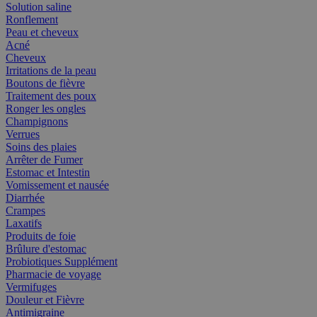
Solution saline
Ronflement
Peau et cheveux
Acné
Cheveux
Irritations de la peau
Boutons de fièvre
Traitement des poux
Ronger les ongles
Champignons
Verrues
Soins des plaies
Arrêter de Fumer
Estomac et Intestin
Vomissement et nausée
Diarrhée
Crampes
Laxatifs
Produits de foie
Brûlure d'estomac
Probiotiques Supplément
Pharmacie de voyage
Vermifuges
Douleur et Fièvre
Antimigraine