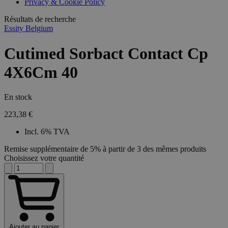
Privacy & Cookie Policy
combineren to
veel versc
gebruikerssess
Microsoft
analytische
Résultats de recherche
waardoor 
doeleinden.
kunnen w
Essity Belgium
gevolgd.
Cutimed Sorbact Contact Cp
4X6Cm 40
En stock
223,38 €
Incl. 6% TVA
Remise supplémentaire de 5% à partir de 3 des mêmes produits
Choisissez votre quantité
Ajouter au panier