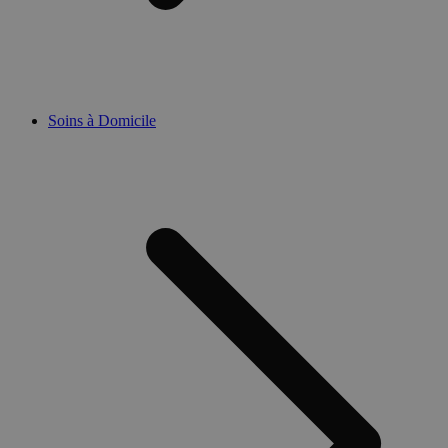
n
u
d
i
v
g
G
A
Soins à Domicile
a
CookieScriptConsent
5 mois 3
C
CookieScript
semaines
u
.medibib.be
s
S
m
p
c
d
m
c
n
l
c
S
f
c
__zlcmid
1 an
L
Zendesk Inc.
c
.medibib.be
d
c
s