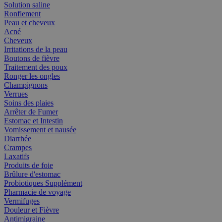
Solution saline
Ronflement
Peau et cheveux
Acné
Cheveux
Irritations de la peau
Boutons de fièvre
Traitement des poux
Ronger les ongles
Champignons
Verrues
Soins des plaies
Arrêter de Fumer
Estomac et Intestin
Vomissement et nausée
Diarrhée
Crampes
Laxatifs
Produits de foie
Brûlure d'estomac
Probiotiques Supplément
Pharmacie de voyage
Vermifuges
Douleur et Fièvre
Antimigraine