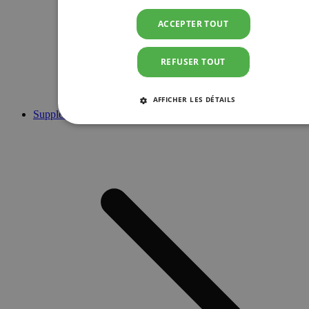
ACCEPTER TOUT
REFUSER TOUT
AFFICHER LES DÉTAILS
Suppléments
STRICTEMENT NÉCESSAIRES
PERFORMANCE
CIBLAGE
FONCTIONNALITÉ
Strictement nécessaires
Performance
Ciblage
Fonctionnalité
Les cookies strictement nécessaires habilitent des