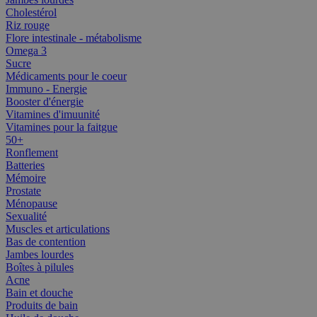
Cholestérol
Riz rouge
Flore intestinale - métabolisme
Omega 3
Sucre
Médicaments pour le coeur
Immuno - Energie
Booster d'énergie
Vitamines d'imuunité
Vitamines pour la faitgue
50+
Ronflement
Batteries
Mémoire
Prostate
Ménopause
Sexualité
Muscles et articulations
Bas de contention
Jambes lourdes
Boîtes à pilules
Acne
Bain et douche
Produits de bain