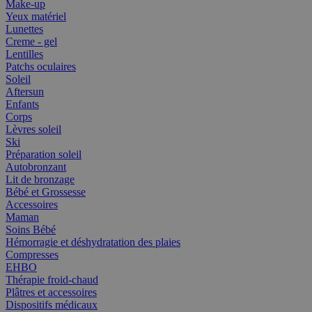
Make-up
Yeux matériel
Lunettes
Creme - gel
Lentilles
Patchs oculaires
Soleil
Aftersun
Enfants
Corps
Lèvres soleil
Ski
Préparation soleil
Autobronzant
Lit de bronzage
Bébé et Grossesse
Accessoires
Maman
Soins Bébé
Hémorragie et déshydratation des plaies
Compresses
EHBO
Thérapie froid-chaud
Plâtres et accessoires
Dispositifs médicaux