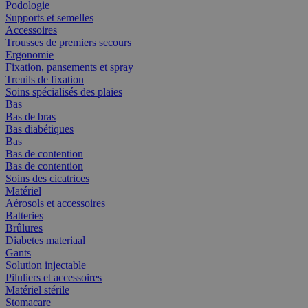
Podologie
Supports et semelles
Accessoires
Trousses de premiers secours
Ergonomie
Fixation, pansements et spray
Treuils de fixation
Soins spécialisés des plaies
Bas
Bas de bras
Bas diabétiques
Bas
Bas de contention
Bas de contention
Soins des cicatrices
Matériel
Aérosols et accessoires
Batteries
Brûlures
Diabetes materiaal
Gants
Solution injectable
Piluliers et accessoires
Matériel stérile
Stomacare