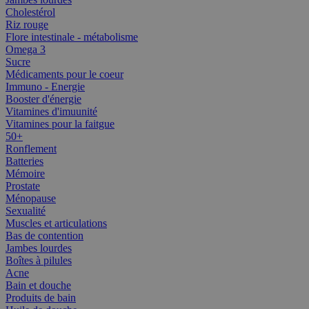
Cholestérol
Riz rouge
Flore intestinale - métabolisme
Omega 3
Sucre
Médicaments pour le coeur
Immuno - Energie
Booster d'énergie
Vitamines d'imuunité
Vitamines pour la faitgue
50+
Ronflement
Batteries
Mémoire
Prostate
Ménopause
Sexualité
Muscles et articulations
Bas de contention
Jambes lourdes
Boîtes à pilules
Acne
Bain et douche
Produits de bain