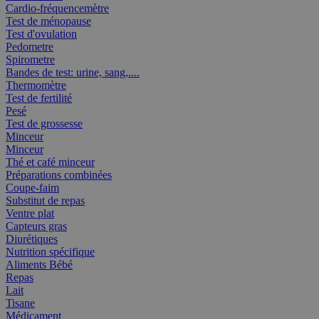
Cardio-fréquencemètre
Test de ménopause
Test d'ovulation
Pedometre
Spirometre
Bandes de test: urine, sang,....
Thermomètre
Test de fertilité
Pesé
Test de grossesse
Minceur
Minceur
Thé et café minceur
Préparations combinées
Coupe-faim
Substitut de repas
Ventre plat
Capteurs gras
Diurétiques
Nutrition spécifique
Aliments Bébé
Repas
Lait
Tisane
Médicament