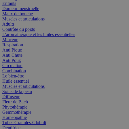
Enfants
Douleur menstruelle
Maux de bouche
Muscles et articulations
Adults
Contrôle du poids
L'aromathérapie et les huiles essentielles
Minceur
Respiration
Anti Pique
Anti Chute
Anti Poux
Circulation
Combination
Le bien-être
Huile essentiel
Muscles et articulations
Soins de la peau
Diffuseur
Fleur de Bach
Phytothérapie
Gemmothérapie
Homéopathie
Tubes Granules-Globuli
Dentifrice