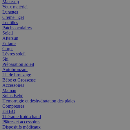
Make-up
Yeux matériel
Lunettes
Creme - gel
Lentilles
Patchs oculaires
Soleil
Aftersun
Enfants
Corps
Lèvres soleil
Ski
Préparation soleil
Autobronzant
Lit de bronzage
Bébé et Grossesse
Accessoires
Maman
Soins Bébé
Hémorragie et déshydratation des plaies
Compresses
EHBO
Thérapie froid-chaud
Plâtres et accessoires
Dispositifs médicaux