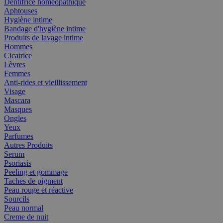
Dentifrice homéopathique
Aphtouses
Hygiène intime
Bandage d'hygiène intime
Produits de lavage intime
Hommes
Cicatrice
Lèvres
Femmes
Anti-rides et vieillissement
Visage
Mascara
Masques
Ongles
Yeux
Parfumes
Autres Produits
Serum
Psoriasis
Peeling et gommage
Taches de pigment
Peau rouge et réactive
Sourcils
Peau normal
Creme de nuit