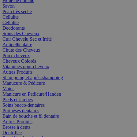
Huile de douche
Savon
Peau très seche
Cellulite
Cellulite
Deodorants
Soins des Cheveux
Cuir Chevelu Sec et Irrité
Antipelliculaire
Chute des Cheveux
Poux cheveux
Cheveux Colorés
Vitamines pour cheveux
Autres Produits
Shampoing et après-shampoing
Manucure & Pédicure
Mains
Manicure en Pedicure/Handen
Pieds et Jambes
Soins bucco-dentaires
Prothèses dentaires
Bain de bouche et fil dentaire
Autres Produits
Brosse à dents
Dentrifice