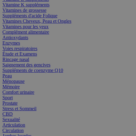
Vitamine K suppléments
Vitamines de grossesse
Suppléments d'acide Folique
Vitamines Cheveux, Peau et Ongles
Vitamines pour les yeux
Complément alimentaire
Antioxydants
Enzymes
Voies respiratoires
Étude et Examens
Rincage nasal
Saignement des gencives
Suppléments de coenzyme Q10
Peau
Ménopause
Mémoire
Comfort urinaire
Sport
Prostate
Stress et Sommeil
CBD
Sexualité
Articulation
Circulation
Jambes lourdes