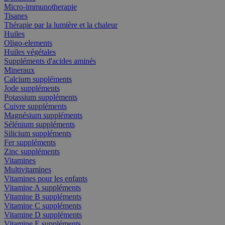
Micro-immunotherapie
Tisanes
Thérapie par la lumière et la chaleur
Huiles
Oligo-elements
Huiles végétales
Suppléments d'acides aminés
Mineraux
Calcium suppléments
Jode suppléments
Potassium suppléments
Cuivre suppléments
Magnésium suppléments
Sélénium suppléments
Silicium suppléments
Fer suppléments
Zinc suppléments
Vitamines
Multivitamines
Vitamines pour les enfants
Vitamine A suppléments
Vitamine B suppléments
Vitamine C suppléments
Vitamine D suppléments
Vitamine E suppléments