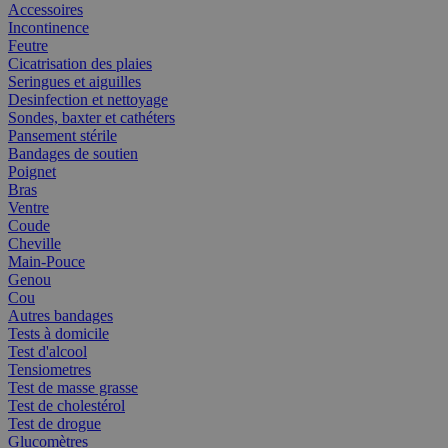
Accessoires
Incontinence
Feutre
Cicatrisation des plaies
Seringues et aiguilles
Desinfection et nettoyage
Sondes, baxter et cathéters
Pansement stérile
Bandages de soutien
Poignet
Bras
Ventre
Coude
Cheville
Main-Pouce
Genou
Cou
Autres bandages
Tests à domicile
Test d'alcool
Tensiometres
Test de masse grasse
Test de cholestérol
Test de drogue
Glucomètres