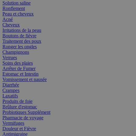
Solution saline
Ronflement
Peau et cheveux
Acné
Cheveux
Irritations de la peau
Boutons de fièvre
Traitement des poux
Ronger les ongles
Champignons
Verrues
Soins des plaies
Arrêter de Fumer
Estomac et Intestin
Vomissement et nausée
Diarrhée
Crampes
Laxatifs
Produits de foie
Brûlure d'estomac
Probiotiques Supplément
Pharmacie de voyage
Vermifuges
Douleur et Fièvre
Antimigraine