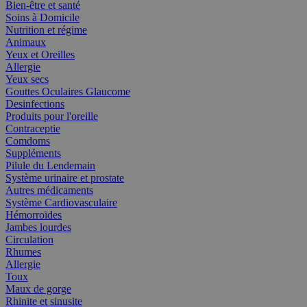
Bien-être et santé
Soins à Domicile
Nutrition et régime
Animaux
Yeux et Oreilles
Allergie
Yeux secs
Gouttes Oculaires Glaucome
Desinfections
Produits pour l'oreille
Contraceptie
Comdoms
Suppléments
Pilule du Lendemain
Système urinaire et prostate
Autres médicaments
Système Cardiovasculaire
Hémorroïdes
Jambes lourdes
Circulation
Rhumes
Allergie
Toux
Maux de gorge
Rhinite et sinusite