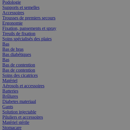
Podologie
Supports et semelles
Accessoires
Trousses de premiers secours
Ergonomie
Fixation, pansements et spray
Treuils de fixation
Soins spécialisés des plaies
Bas
Bas de bras
Bas diabétiques
Bas
Bas de contention
Bas de contention
Soins des cicatrices
Matériel
Aérosols et accessoires
Batteries
Brûlures
Diabetes materiaal
Gants
Solution injectable
Piluliers et accessoires
Matériel stérile
Stomacare