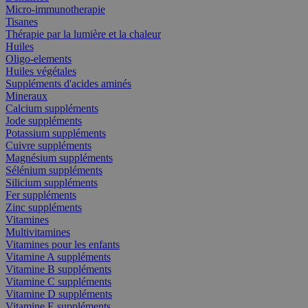
Micro-immunotherapie
Tisanes
Thérapie par la lumière et la chaleur
Huiles
Oligo-elements
Huiles végétales
Suppléments d'acides aminés
Mineraux
Calcium suppléments
Jode suppléments
Potassium suppléments
Cuivre suppléments
Magnésium suppléments
Sélénium suppléments
Silicium suppléments
Fer suppléments
Zinc suppléments
Vitamines
Multivitamines
Vitamines pour les enfants
Vitamine A suppléments
Vitamine B suppléments
Vitamine C suppléments
Vitamine D suppléments
Vitamine E suppléments