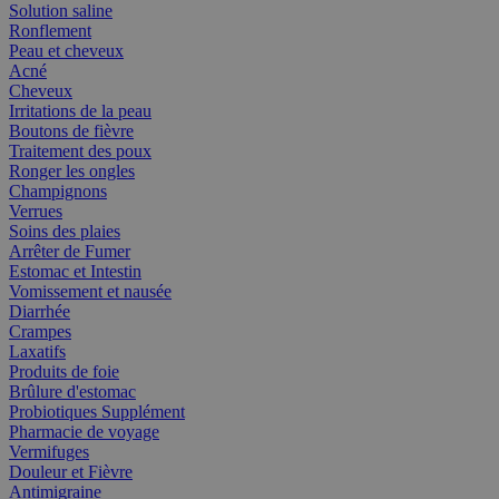
Solution saline
Ronflement
Peau et cheveux
Acné
Cheveux
Irritations de la peau
Boutons de fièvre
Traitement des poux
Ronger les ongles
Champignons
Verrues
Soins des plaies
Arrêter de Fumer
Estomac et Intestin
Vomissement et nausée
Diarrhée
Crampes
Laxatifs
Produits de foie
Brûlure d'estomac
Probiotiques Supplément
Pharmacie de voyage
Vermifuges
Douleur et Fièvre
Antimigraine