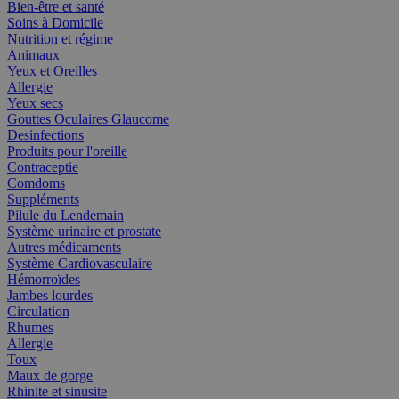
Bien-être et santé
Soins à Domicile
Nutrition et régime
Animaux
Yeux et Oreilles
Allergie
Yeux secs
Gouttes Oculaires Glaucome
Desinfections
Produits pour l'oreille
Contraceptie
Comdoms
Suppléments
Pilule du Lendemain
Système urinaire et prostate
Autres médicaments
Système Cardiovasculaire
Hémorroïdes
Jambes lourdes
Circulation
Rhumes
Allergie
Toux
Maux de gorge
Rhinite et sinusite