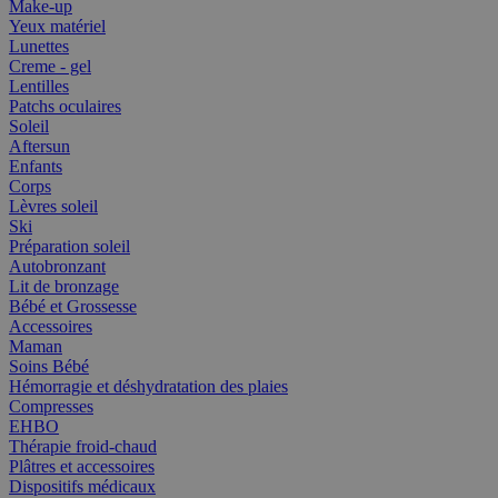
Make-up
Yeux matériel
Lunettes
Creme - gel
Lentilles
Patchs oculaires
Soleil
Aftersun
Enfants
Corps
Lèvres soleil
Ski
Préparation soleil
Autobronzant
Lit de bronzage
Bébé et Grossesse
Accessoires
Maman
Soins Bébé
Hémorragie et déshydratation des plaies
Compresses
EHBO
Thérapie froid-chaud
Plâtres et accessoires
Dispositifs médicaux