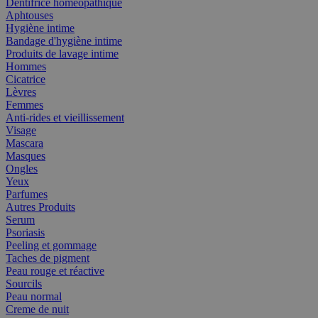
Dentifrice homéopathique
Aphtouses
Hygiène intime
Bandage d'hygiène intime
Produits de lavage intime
Hommes
Cicatrice
Lèvres
Femmes
Anti-rides et vieillissement
Visage
Mascara
Masques
Ongles
Yeux
Parfumes
Autres Produits
Serum
Psoriasis
Peeling et gommage
Taches de pigment
Peau rouge et réactive
Sourcils
Peau normal
Creme de nuit