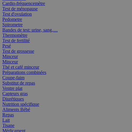
Cardio-fréquencemètre
Test de ménopause
Test d'ovulation
Pedometre
Spirometre
Bandes de test: urine, sang,....
Thermomètre
Test de fertilité
Pesé
Test de grossesse
Minceur
Minceur
Thé et café minceur
Préparations combinées
Coupe-faim
Substitut de repas
Ventre plat
Capteurs gras
Diurétiques
Nutrition spécifique
Aliments Bébé
Repas
Lait
Tisane
Médicament