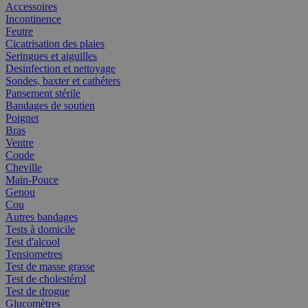
Accessoires
Incontinence
Feutre
Cicatrisation des plaies
Seringues et aiguilles
Desinfection et nettoyage
Sondes, baxter et cathéters
Pansement stérile
Bandages de soutien
Poignet
Bras
Ventre
Coude
Cheville
Main-Pouce
Genou
Cou
Autres bandages
Tests à domicile
Test d'alcool
Tensiometres
Test de masse grasse
Test de cholestérol
Test de drogue
Glucomètres