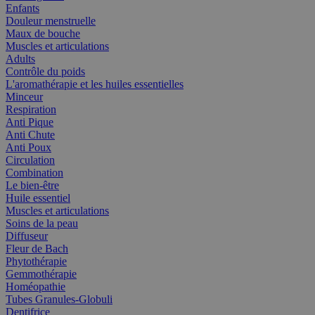
Enfants
Douleur menstruelle
Maux de bouche
Muscles et articulations
Adults
Contrôle du poids
L'aromathérapie et les huiles essentielles
Minceur
Respiration
Anti Pique
Anti Chute
Anti Poux
Circulation
Combination
Le bien-être
Huile essentiel
Muscles et articulations
Soins de la peau
Diffuseur
Fleur de Bach
Phytothérapie
Gemmothérapie
Homéopathie
Tubes Granules-Globuli
Dentifrice