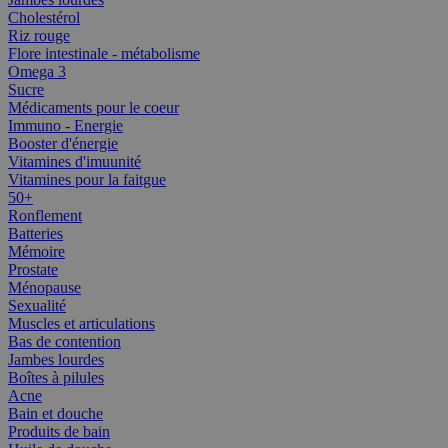
Cholestérol
Riz rouge
Flore intestinale - métabolisme
Omega 3
Sucre
Médicaments pour le coeur
Immuno - Energie
Booster d'énergie
Vitamines d'imuunité
Vitamines pour la faitgue
50+
Ronflement
Batteries
Mémoire
Prostate
Ménopause
Sexualité
Muscles et articulations
Bas de contention
Jambes lourdes
Boîtes à pilules
Acne
Bain et douche
Produits de bain