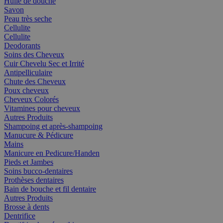
Huile de douche
Savon
Peau très seche
Cellulite
Cellulite
Deodorants
Soins des Cheveux
Cuir Chevelu Sec et Irrité
Antipelliculaire
Chute des Cheveux
Poux cheveux
Cheveux Colorés
Vitamines pour cheveux
Autres Produits
Shampoing et après-shampoing
Manucure & Pédicure
Mains
Manicure en Pedicure/Handen
Pieds et Jambes
Soins bucco-dentaires
Prothèses dentaires
Bain de bouche et fil dentaire
Autres Produits
Brosse à dents
Dentrifice