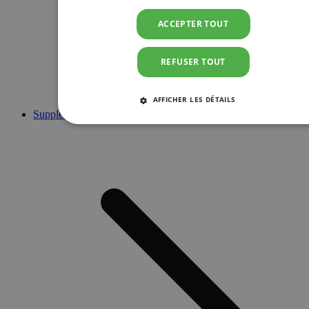
ACCEPTER TOUT
REFUSER TOUT
AFFICHER LES DÉTAILS
Suppléments
STRICTEMENT NÉCESSAIRES
PERFORMANCE
CIBLAGE
FONCTIONNALITÉ
Strictement nécessaires
Performance
Ciblage
Fonctionnalité
Les cookies strictement nécessaires habilitent des