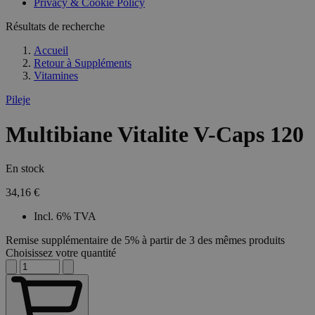
Privacy & Cookie Policy
combineren to
veel versc
gebruikerssess
Microsoft
analytische
Résultats de recherche
waardoor 
doeleinden.
kunnen w
gevolgd.
Accueil
Retour à
Suppléments
Vitamines
Pileje
Multibiane Vitalite V-Caps 120
En stock
34,16 €
Incl. 6% TVA
Remise supplémentaire de 5% à partir de 3 des mêmes produits
Choisissez votre quantité