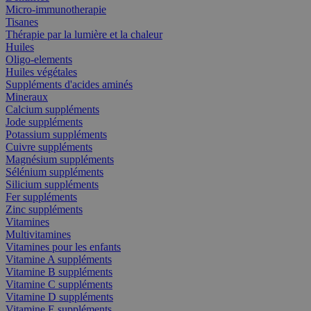
Micro-immunotherapie
Tisanes
Thérapie par la lumière et la chaleur
Huiles
Oligo-elements
Huiles végétales
Suppléments d'acides aminés
Mineraux
Calcium suppléments
Jode suppléments
Potassium suppléments
Cuivre suppléments
Magnésium suppléments
Sélénium suppléments
Silicium suppléments
Fer suppléments
Zinc suppléments
Vitamines
Multivitamines
Vitamines pour les enfants
Vitamine A suppléments
Vitamine B suppléments
Vitamine C suppléments
Vitamine D suppléments
Vitamine E suppléments