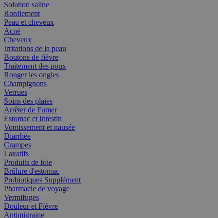
Solution saline
Ronflement
Peau et cheveux
Acné
Cheveux
Irritations de la peau
Boutons de fièvre
Traitement des poux
Ronger les ongles
Champignons
Verrues
Soins des plaies
Arrêter de Fumer
Estomac et Intestin
Vomissement et nausée
Diarrhée
Crampes
Laxatifs
Produits de foie
Brûlure d'estomac
Probiotiques Supplément
Pharmacie de voyage
Vermifuges
Douleur et Fièvre
Antimigraine