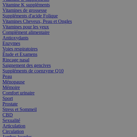
Vitamine K suppléments
Vitamines de grossesse
Suppléments d'acide Folique
Vitamines Cheveux, Peau et Ongles
Vitamines pour les yeux
Complément alimentaire
Antioxydants
Enzymes
Voies respiratoires
Étude et Examens
Rincage nasal
Saignement des gencives
Suppléments de coenzyme Q10
Peau
Ménopause
Mémoire
Comfort urinaire
Sport
Prostate
Stress et Sommeil
CBD
Sexualité
Articulation
Circulation
Jambes lourdes