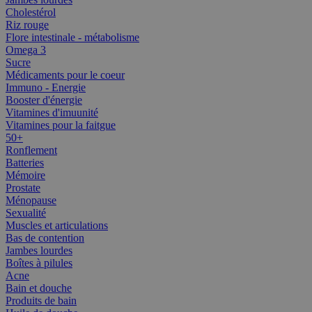
Cholestérol
Riz rouge
Flore intestinale - métabolisme
Omega 3
Sucre
Médicaments pour le coeur
Immuno - Energie
Booster d'énergie
Vitamines d'imuunité
Vitamines pour la faitgue
50+
Ronflement
Batteries
Mémoire
Prostate
Ménopause
Sexualité
Muscles et articulations
Bas de contention
Jambes lourdes
Boîtes à pilules
Acne
Bain et douche
Produits de bain