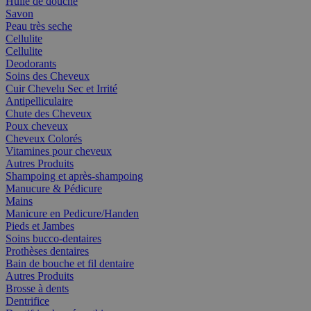
Huile de douche
Savon
Peau très seche
Cellulite
Cellulite
Deodorants
Soins des Cheveux
Cuir Chevelu Sec et Irrité
Antipelliculaire
Chute des Cheveux
Poux cheveux
Cheveux Colorés
Vitamines pour cheveux
Autres Produits
Shampoing et après-shampoing
Manucure & Pédicure
Mains
Manicure en Pedicure/Handen
Pieds et Jambes
Soins bucco-dentaires
Prothèses dentaires
Bain de bouche et fil dentaire
Autres Produits
Brosse à dents
Dentrifice