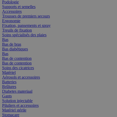
Podologie
Supports et semelles
Accessoires
Trousses de premiers secours
Ergonomie
Fixation, pansements et spray
Treuils de fixation
Soins spécialisés des plaies
Bas
Bas de bras
Bas diabétiques
Bas
Bas de contention
Bas de contention
Soins des cicatrices
Matériel
Aérosols et accessoires
Batteries
Brûlures
Diabetes materiaal
Gants
Solution injectable
Piluliers et accessoires
Matériel stérile
Stomacare