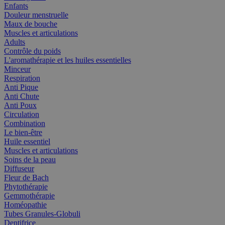
Enfants
Douleur menstruelle
Maux de bouche
Muscles et articulations
Adults
Contrôle du poids
L'aromathérapie et les huiles essentielles
Minceur
Respiration
Anti Pique
Anti Chute
Anti Poux
Circulation
Combination
Le bien-être
Huile essentiel
Muscles et articulations
Soins de la peau
Diffuseur
Fleur de Bach
Phytothérapie
Gemmothérapie
Homéopathie
Tubes Granules-Globuli
Dentifrice