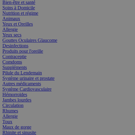
Bien-être et santé
Soins à Domicile
Nutrition et régime
Animaux
Yeux et Oreilles
Allergie
Yeux secs
Gouttes Oculaires Glaucome
Desinfections
Produits pour l'oreille
Contraceptie
Comdoms
Suppléments
Pilule du Lendemain
Système urinaire et prostate
Autres médicaments
Système Cardiovasculaire
Hémorroïdes
Jambes lourdes
Circulation
Rhumes
Allergie
Toux
Maux de gorge
Rhinite et sinusite