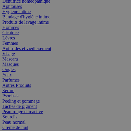
Dentifrice homéopathique
Aphtouses
Hygiène intime
Bandage d'hygiène intime
Produits de lavage intime
Hommes
Cicatrice
Lèvres
Femmes
Anti-rides et vieillissement
Visage
Mascara
Masques
Ongles
Yeux
Parfumes
Autres Produits
Serum
Psoriasis
Peeling et gommage
Taches de pigment
Peau rouge et réactive
Sourcils
Peau normal
Creme de nuit