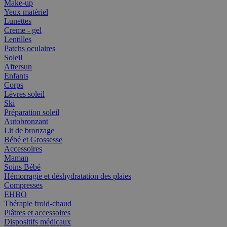
Make-up
Yeux matériel
Lunettes
Creme - gel
Lentilles
Patchs oculaires
Soleil
Aftersun
Enfants
Corps
Lèvres soleil
Ski
Préparation soleil
Autobronzant
Lit de bronzage
Bébé et Grossesse
Accessoires
Maman
Soins Bébé
Hémorragie et déshydratation des plaies
Compresses
EHBO
Thérapie froid-chaud
Plâtres et accessoires
Dispositifs médicaux