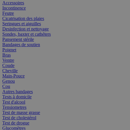
Accessoires
Incontinence
Feutre
Cicatrisation des plaies
Seringues et aiguilles
Desinfection et nettoyage
Sondes, baxter et cathéters
Pansement stérile
Bandages de soutien
Poignet
Bras
Ventre
Coude
Cheville
Main-Pouce
Genou
Cou
Autres bandages
Tests à domicile
Test d'alcool
Tensiometres
Test de masse grasse
Test de cholestérol
Test de drogue
Glucomètres