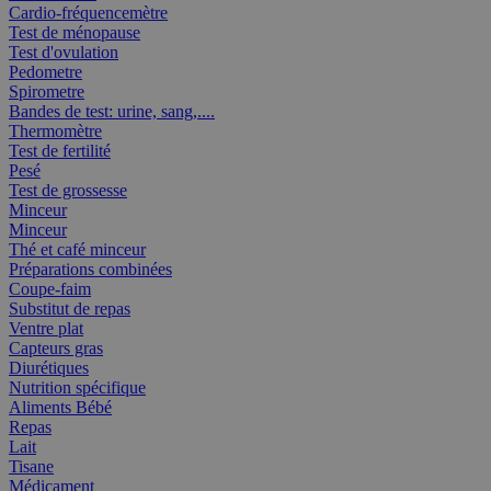
Cardio-fréquencemètre
Test de ménopause
Test d'ovulation
Pedometre
Spirometre
Bandes de test: urine, sang,....
Thermomètre
Test de fertilité
Pesé
Test de grossesse
Minceur
Minceur
Thé et café minceur
Préparations combinées
Coupe-faim
Substitut de repas
Ventre plat
Capteurs gras
Diurétiques
Nutrition spécifique
Aliments Bébé
Repas
Lait
Tisane
Médicament