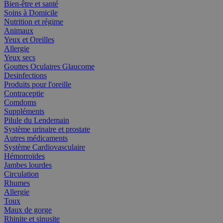
Bien-être et santé
Soins à Domicile
Nutrition et régime
Animaux
Yeux et Oreilles
Allergie
Yeux secs
Gouttes Oculaires Glaucome
Desinfections
Produits pour l'oreille
Contraceptie
Comdoms
Suppléments
Pilule du Lendemain
Système urinaire et prostate
Autres médicaments
Système Cardiovasculaire
Hémorroïdes
Jambes lourdes
Circulation
Rhumes
Allergie
Toux
Maux de gorge
Rhinite et sinusite