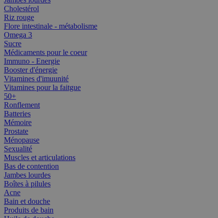
Cholestérol
Riz rouge
Flore intestinale - métabolisme
Omega 3
Sucre
Médicaments pour le coeur
Immuno - Energie
Booster d'énergie
Vitamines d'imuunité
Vitamines pour la faitgue
50+
Ronflement
Batteries
Mémoire
Prostate
Ménopause
Sexualité
Muscles et articulations
Bas de contention
Jambes lourdes
Boîtes à pilules
Acne
Bain et douche
Produits de bain