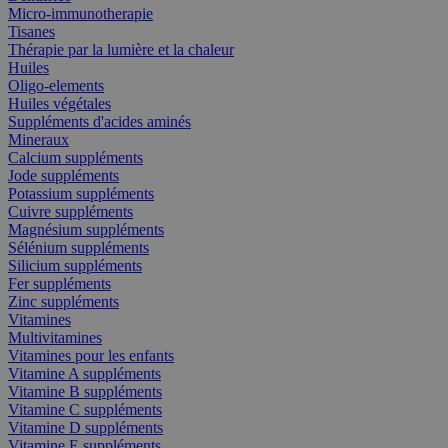
Micro-immunotherapie
Tisanes
Thérapie par la lumière et la chaleur
Huiles
Oligo-elements
Huiles végétales
Suppléments d'acides aminés
Mineraux
Calcium suppléments
Jode suppléments
Potassium suppléments
Cuivre suppléments
Magnésium suppléments
Sélénium suppléments
Silicium suppléments
Fer suppléments
Zinc suppléments
Vitamines
Multivitamines
Vitamines pour les enfants
Vitamine A suppléments
Vitamine B suppléments
Vitamine C suppléments
Vitamine D suppléments
Vitamine E suppléments