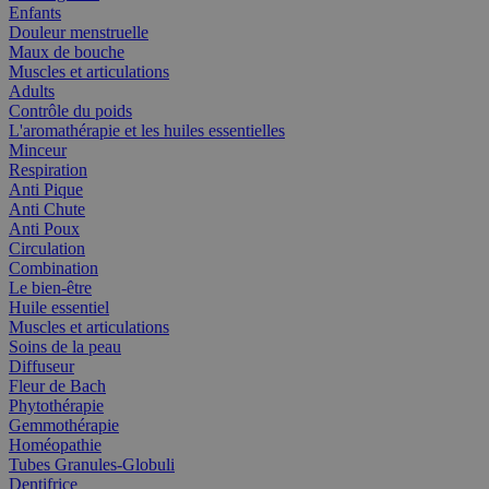
Enfants
Douleur menstruelle
Maux de bouche
Muscles et articulations
Adults
Contrôle du poids
L'aromathérapie et les huiles essentielles
Minceur
Respiration
Anti Pique
Anti Chute
Anti Poux
Circulation
Combination
Le bien-être
Huile essentiel
Muscles et articulations
Soins de la peau
Diffuseur
Fleur de Bach
Phytothérapie
Gemmothérapie
Homéopathie
Tubes Granules-Globuli
Dentifrice