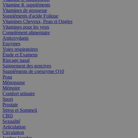
Vitamine K suppléments
Vitamines de grossesse
Suppléments d'acide Folique
Vitamines Cheveux, Peau et Ongles
Vitamines pour les yeux
Complément alimentaire
Antioxydants
Enzymes
Voies respiratoires
Étude et Examens
Rincage nasal
Saignement des gencives
Suppléments de coenzyme Q10
Peau
Ménopause
Mémoire
Comfort urinaire
Sport
Prostate
Stress et Sommeil
CBD
Sexualité
Articulation
Circulation
Jambes lourdes