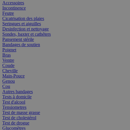
Accessoires
Incontinence
Feutre
Cicatrisation des plaies
Seringues et aiguilles
Desinfection et nettoyage
Sondes, baxter et cathéters
Pansement stérile
Bandages de soutien
Poignet
Bras
Ventre
Coude
Cheville
Main-Pouce
Genou
Cou
Autres bandages
Tests à domicile
Test d'alcool
Tensiometres
Test de masse grasse
Test de cholestérol
Test de drogue
Glucomètres