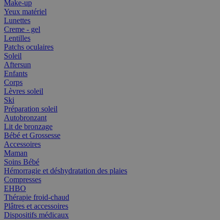
Make-up
Yeux matériel
Lunettes
Creme - gel
Lentilles
Patchs oculaires
Soleil
Aftersun
Enfants
Corps
Lèvres soleil
Ski
Préparation soleil
Autobronzant
Lit de bronzage
Bébé et Grossesse
Accessoires
Maman
Soins Bébé
Hémorragie et déshydratation des plaies
Compresses
EHBO
Thérapie froid-chaud
Plâtres et accessoires
Dispositifs médicaux