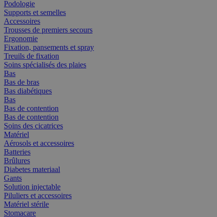
Podologie
Supports et semelles
Accessoires
Trousses de premiers secours
Ergonomie
Fixation, pansements et spray
Treuils de fixation
Soins spécialisés des plaies
Bas
Bas de bras
Bas diabétiques
Bas
Bas de contention
Bas de contention
Soins des cicatrices
Matériel
Aérosols et accessoires
Batteries
Brûlures
Diabetes materiaal
Gants
Solution injectable
Piluliers et accessoires
Matériel stérile
Stomacare