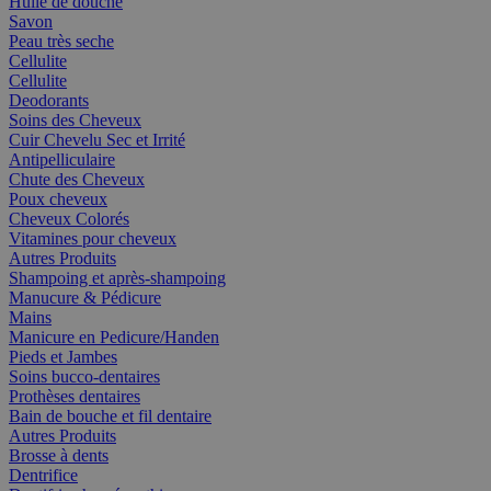
Huile de douche
Savon
Peau très seche
Cellulite
Cellulite
Deodorants
Soins des Cheveux
Cuir Chevelu Sec et Irrité
Antipelliculaire
Chute des Cheveux
Poux cheveux
Cheveux Colorés
Vitamines pour cheveux
Autres Produits
Shampoing et après-shampoing
Manucure & Pédicure
Mains
Manicure en Pedicure/Handen
Pieds et Jambes
Soins bucco-dentaires
Prothèses dentaires
Bain de bouche et fil dentaire
Autres Produits
Brosse à dents
Dentrifice