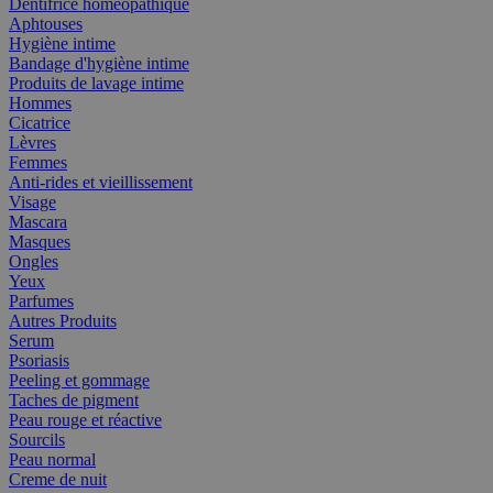
Dentifrice homéopathique
Aphtouses
Hygiène intime
Bandage d'hygiène intime
Produits de lavage intime
Hommes
Cicatrice
Lèvres
Femmes
Anti-rides et vieillissement
Visage
Mascara
Masques
Ongles
Yeux
Parfumes
Autres Produits
Serum
Psoriasis
Peeling et gommage
Taches de pigment
Peau rouge et réactive
Sourcils
Peau normal
Creme de nuit