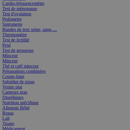
Cardio-fréquencemètre
Test de ménopause
Test d'ovulation
Pedometre
Spirometre
Bandes de test: urine, sang,....
Thermomètre
Test de fertilité
Pesé
Test de grossesse
Minceur
Minceur
Thé et café minceur
Préparations combinées
Coupe-faim
Substitut de repas
Ventre plat
Capteurs gras
Diurétiques
Nutrition spécifique
Aliments Bébé
Repas
Lait
Tisane
Médicament