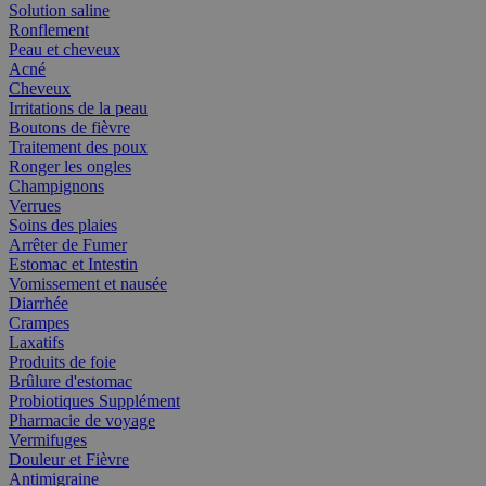
Solution saline
Ronflement
Peau et cheveux
Acné
Cheveux
Irritations de la peau
Boutons de fièvre
Traitement des poux
Ronger les ongles
Champignons
Verrues
Soins des plaies
Arrêter de Fumer
Estomac et Intestin
Vomissement et nausée
Diarrhée
Crampes
Laxatifs
Produits de foie
Brûlure d'estomac
Probiotiques Supplément
Pharmacie de voyage
Vermifuges
Douleur et Fièvre
Antimigraine