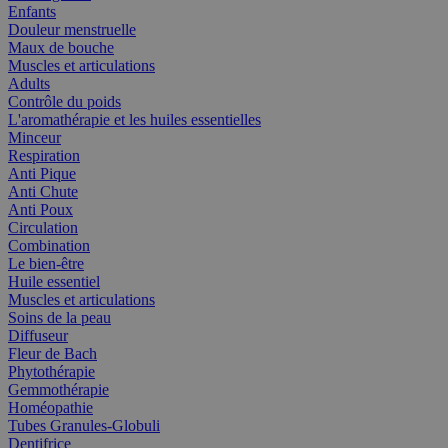
Enfants
Douleur menstruelle
Maux de bouche
Muscles et articulations
Adults
Contrôle du poids
L'aromathérapie et les huiles essentielles
Minceur
Respiration
Anti Pique
Anti Chute
Anti Poux
Circulation
Combination
Le bien-être
Huile essentiel
Muscles et articulations
Soins de la peau
Diffuseur
Fleur de Bach
Phytothérapie
Gemmothérapie
Homéopathie
Tubes Granules-Globuli
Dentifrice