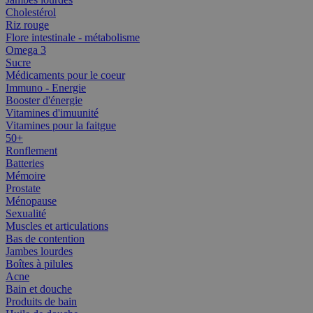
Cholestérol
Riz rouge
Flore intestinale - métabolisme
Omega 3
Sucre
Médicaments pour le coeur
Immuno - Energie
Booster d'énergie
Vitamines d'imuunité
Vitamines pour la faitgue
50+
Ronflement
Batteries
Mémoire
Prostate
Ménopause
Sexualité
Muscles et articulations
Bas de contention
Jambes lourdes
Boîtes à pilules
Acne
Bain et douche
Produits de bain