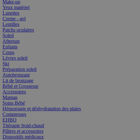
Make-up
Yeux matériel
Lunettes
Creme - gel
Lentilles
Patchs oculaires
Soleil
Aftersun
Enfants
Corps
Lèvres soleil
Ski
Préparation soleil
Autobronzant
Lit de bronzage
Bébé et Grossesse
Accessoires
Maman
Soins Bébé
Hémorragie et déshydratation des plaies
Compresses
EHBO
Thérapie froid-chaud
Plâtres et accessoires
Dispositifs médicaux