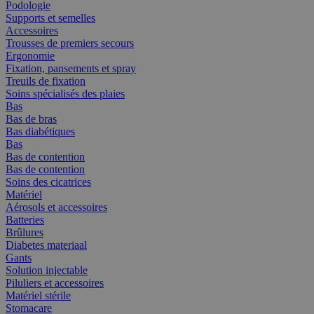
Podologie
Supports et semelles
Accessoires
Trousses de premiers secours
Ergonomie
Fixation, pansements et spray
Treuils de fixation
Soins spécialisés des plaies
Bas
Bas de bras
Bas diabétiques
Bas
Bas de contention
Bas de contention
Soins des cicatrices
Matériel
Aérosols et accessoires
Batteries
Brûlures
Diabetes materiaal
Gants
Solution injectable
Piluliers et accessoires
Matériel stérile
Stomacare