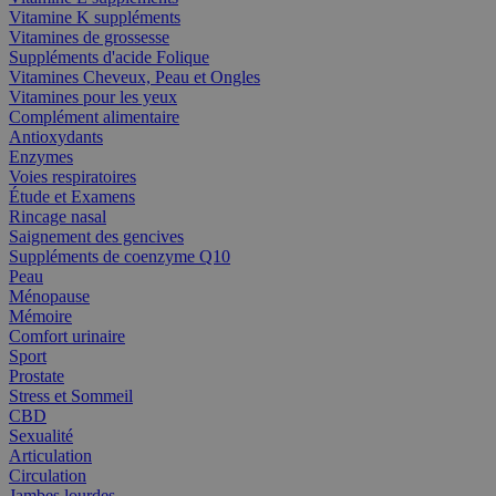
Vitamine K suppléments
Vitamines de grossesse
Suppléments d'acide Folique
Vitamines Cheveux, Peau et Ongles
Vitamines pour les yeux
Complément alimentaire
Antioxydants
Enzymes
Voies respiratoires
Étude et Examens
Rincage nasal
Saignement des gencives
Suppléments de coenzyme Q10
Peau
Ménopause
Mémoire
Comfort urinaire
Sport
Prostate
Stress et Sommeil
CBD
Sexualité
Articulation
Circulation
Jambes lourdes