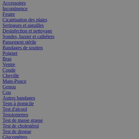
Accessoires
Incontinence
Feutre
Cicatrisation des plaies
Seringues et aiguilles
Desinfection et nettoyage
Sondes, baxter et cathéters
Pansement stérile
Bandages de soutien
Poignet
Bras
Ventre
Coude
Cheville
Main-Pouce
Genou
Cou
Autres bandages
Tests à domicile
Test d'alcool
Tensiometres
Test de masse grasse
Test de cholestérol
Test de drogue
Glucomètres