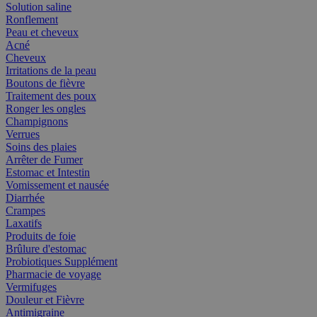
Solution saline
Ronflement
Peau et cheveux
Acné
Cheveux
Irritations de la peau
Boutons de fièvre
Traitement des poux
Ronger les ongles
Champignons
Verrues
Soins des plaies
Arrêter de Fumer
Estomac et Intestin
Vomissement et nausée
Diarrhée
Crampes
Laxatifs
Produits de foie
Brûlure d'estomac
Probiotiques Supplément
Pharmacie de voyage
Vermifuges
Douleur et Fièvre
Antimigraine