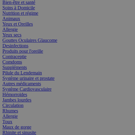
Bien-être et santé
Soins à Domicile
Nutrition et régime
Animaux
Yeux et Oreilles
Allergie
Yeux secs
Gouttes Oculaires Glaucome
Desinfections
Produits pour l'oreille
Contraceptie
Comdoms
Suppléments
Pilule du Lendemain
Système urinaire et prostate
Autres médicaments
Système Cardiovasculaire
Hémorroïdes
Jambes lourdes
Circulation
Rhumes
Allergie
Toux
Maux de gorge
Rhinite et sinusite