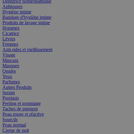
Dentifrice homéopathique
Aphtouses
Hygiène intime
Bandage d'hygiène intime
Produits de lavage intime
Hommes
Cicatrice
Lèvres
Femmes
Anti-rides et vieillissement
Visage
Mascara
Masques
Ongles
Yeux
Parfumes
Autres Produits
Serum
Psoriasis
Peeling et gommage
Taches de pigment
Peau rouge et réactive
Sourcils
Peau normal
Creme de nuit