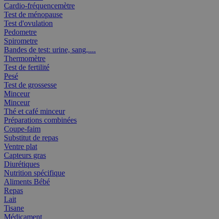
Cardio-fréquencemètre
Test de ménopause
Test d'ovulation
Pedometre
Spirometre
Bandes de test: urine, sang,....
Thermomètre
Test de fertilité
Pesé
Test de grossesse
Minceur
Minceur
Thé et café minceur
Préparations combinées
Coupe-faim
Substitut de repas
Ventre plat
Capteurs gras
Diurétiques
Nutrition spécifique
Aliments Bébé
Repas
Lait
Tisane
Médicament