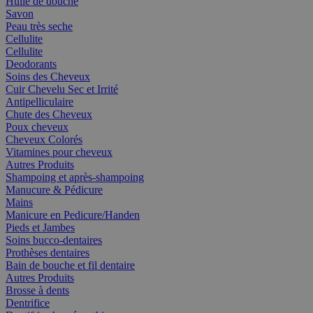
Huile de douche
Savon
Peau très seche
Cellulite
Cellulite
Deodorants
Soins des Cheveux
Cuir Chevelu Sec et Irrité
Antipelliculaire
Chute des Cheveux
Poux cheveux
Cheveux Colorés
Vitamines pour cheveux
Autres Produits
Shampoing et après-shampoing
Manucure & Pédicure
Mains
Manicure en Pedicure/Handen
Pieds et Jambes
Soins bucco-dentaires
Prothèses dentaires
Bain de bouche et fil dentaire
Autres Produits
Brosse à dents
Dentrifice