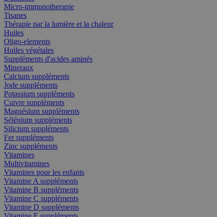
Micro-immunotherapie
Tisanes
Thérapie par la lumière et la chaleur
Huiles
Oligo-elements
Huiles végétales
Suppléments d'acides aminés
Mineraux
Calcium suppléments
Jode suppléments
Potassium suppléments
Cuivre suppléments
Magnésium suppléments
Sélénium suppléments
Silicium suppléments
Fer suppléments
Zinc suppléments
Vitamines
Multivitamines
Vitamines pour les enfants
Vitamine A suppléments
Vitamine B suppléments
Vitamine C suppléments
Vitamine D suppléments
Vitamine E suppléments