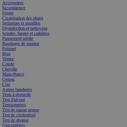
Accessoires
Incontinence
Feutre
Cicatrisation des plaies
Seringues et aiguilles
Desinfection et nettoyage
Sondes, baxter et cathéters
Pansement stérile
Bandages de soutien
Poignet
Bras
Ventre
Coude
Cheville
Main-Pouce
Genou
Cou
Autres bandages
Tests à domicile
Test d'alcool
Tensiometres
Test de masse grasse
Test de cholestérol
Test de drogue
Glucomètres