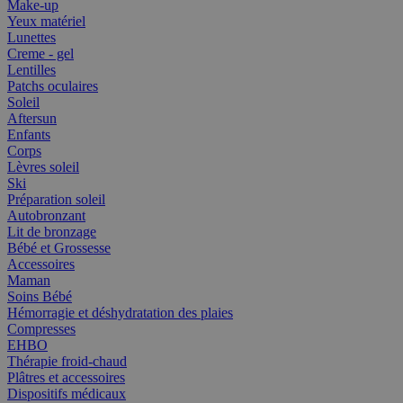
Make-up
Yeux matériel
Lunettes
Creme - gel
Lentilles
Patchs oculaires
Soleil
Aftersun
Enfants
Corps
Lèvres soleil
Ski
Préparation soleil
Autobronzant
Lit de bronzage
Bébé et Grossesse
Accessoires
Maman
Soins Bébé
Hémorragie et déshydratation des plaies
Compresses
EHBO
Thérapie froid-chaud
Plâtres et accessoires
Dispositifs médicaux