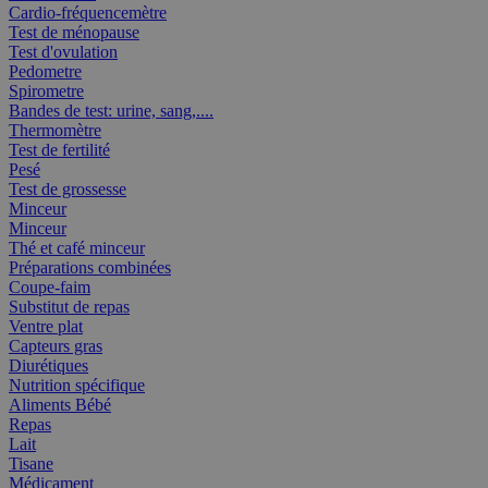
Cardio-fréquencemètre
Test de ménopause
Test d'ovulation
Pedometre
Spirometre
Bandes de test: urine, sang,....
Thermomètre
Test de fertilité
Pesé
Test de grossesse
Minceur
Minceur
Thé et café minceur
Préparations combinées
Coupe-faim
Substitut de repas
Ventre plat
Capteurs gras
Diurétiques
Nutrition spécifique
Aliments Bébé
Repas
Lait
Tisane
Médicament