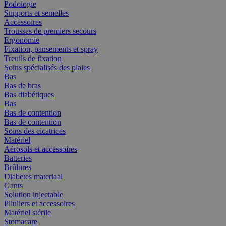
Podologie
Supports et semelles
Accessoires
Trousses de premiers secours
Ergonomie
Fixation, pansements et spray
Treuils de fixation
Soins spécialisés des plaies
Bas
Bas de bras
Bas diabétiques
Bas
Bas de contention
Bas de contention
Soins des cicatrices
Matériel
Aérosols et accessoires
Batteries
Brûlures
Diabetes materiaal
Gants
Solution injectable
Piluliers et accessoires
Matériel stérile
Stomacare