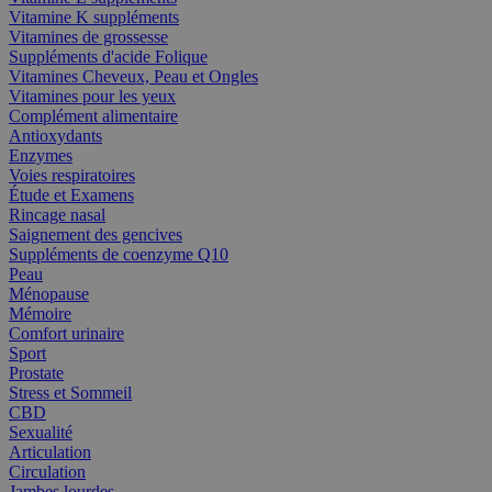
Vitamine K suppléments
Vitamines de grossesse
Suppléments d'acide Folique
Vitamines Cheveux, Peau et Ongles
Vitamines pour les yeux
Complément alimentaire
Antioxydants
Enzymes
Voies respiratoires
Étude et Examens
Rincage nasal
Saignement des gencives
Suppléments de coenzyme Q10
Peau
Ménopause
Mémoire
Comfort urinaire
Sport
Prostate
Stress et Sommeil
CBD
Sexualité
Articulation
Circulation
Jambes lourdes