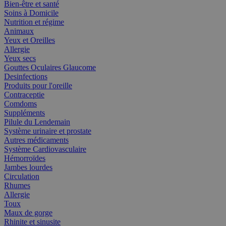
Bien-être et santé
Soins à Domicile
Nutrition et régime
Animaux
Yeux et Oreilles
Allergie
Yeux secs
Gouttes Oculaires Glaucome
Desinfections
Produits pour l'oreille
Contraceptie
Comdoms
Suppléments
Pilule du Lendemain
Système urinaire et prostate
Autres médicaments
Système Cardiovasculaire
Hémorroïdes
Jambes lourdes
Circulation
Rhumes
Allergie
Toux
Maux de gorge
Rhinite et sinusite