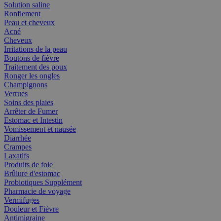
Solution saline
Ronflement
Peau et cheveux
Acné
Cheveux
Irritations de la peau
Boutons de fièvre
Traitement des poux
Ronger les ongles
Champignons
Verrues
Soins des plaies
Arrêter de Fumer
Estomac et Intestin
Vomissement et nausée
Diarrhée
Crampes
Laxatifs
Produits de foie
Brûlure d'estomac
Probiotiques Supplément
Pharmacie de voyage
Vermifuges
Douleur et Fièvre
Antimigraine