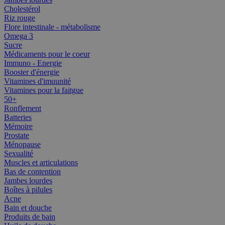
Cholestérol
Riz rouge
Flore intestinale - métabolisme
Omega 3
Sucre
Médicaments pour le coeur
Immuno - Energie
Booster d'énergie
Vitamines d'imuunité
Vitamines pour la faitgue
50+
Ronflement
Batteries
Mémoire
Prostate
Ménopause
Sexualité
Muscles et articulations
Bas de contention
Jambes lourdes
Boîtes à pilules
Acne
Bain et douche
Produits de bain