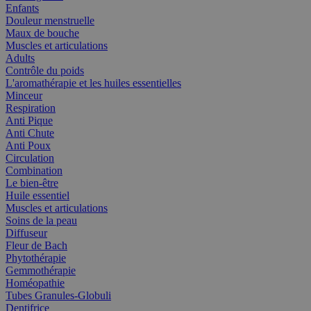
Enfants
Douleur menstruelle
Maux de bouche
Muscles et articulations
Adults
Contrôle du poids
L'aromathérapie et les huiles essentielles
Minceur
Respiration
Anti Pique
Anti Chute
Anti Poux
Circulation
Combination
Le bien-être
Huile essentiel
Muscles et articulations
Soins de la peau
Diffuseur
Fleur de Bach
Phytothérapie
Gemmothérapie
Homéopathie
Tubes Granules-Globuli
Dentifrice