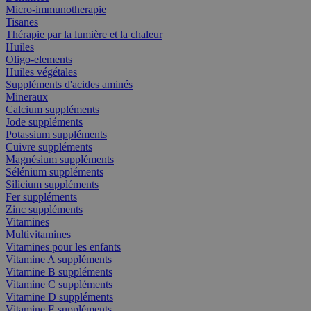
Micro-immunotherapie
Tisanes
Thérapie par la lumière et la chaleur
Huiles
Oligo-elements
Huiles végétales
Suppléments d'acides aminés
Mineraux
Calcium suppléments
Jode suppléments
Potassium suppléments
Cuivre suppléments
Magnésium suppléments
Sélénium suppléments
Silicium suppléments
Fer suppléments
Zinc suppléments
Vitamines
Multivitamines
Vitamines pour les enfants
Vitamine A suppléments
Vitamine B suppléments
Vitamine C suppléments
Vitamine D suppléments
Vitamine E suppléments