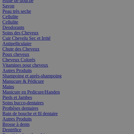
Huile de douche
Savon
Peau très seche
Cellulite
Cellulite
Deodorants
Soins des Cheveux
Cuir Chevelu Sec et Irrité
Antipelliculaire
Chute des Cheveux
Poux cheveux
Cheveux Colorés
Vitamines pour cheveux
Autres Produits
Shampoing et après-shampoing
Manucure & Pédicure
Mains
Manicure en Pedicure/Handen
Pieds et Jambes
Soins bucco-dentaires
Prothèses dentaires
Bain de bouche et fil dentaire
Autres Produits
Brosse à dents
Dentrifice