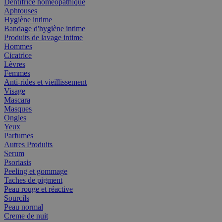
Dentifrice homéopathique
Aphtouses
Hygiène intime
Bandage d'hygiène intime
Produits de lavage intime
Hommes
Cicatrice
Lèvres
Femmes
Anti-rides et vieillissement
Visage
Mascara
Masques
Ongles
Yeux
Parfumes
Autres Produits
Serum
Psoriasis
Peeling et gommage
Taches de pigment
Peau rouge et réactive
Sourcils
Peau normal
Creme de nuit