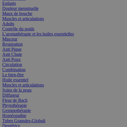
Enfants
Douleur menstruelle
Maux de bouche
Muscles et articulations
Adults
Contrôle du poids
L'aromathérapie et les huiles essentielles
Minceur
Respiration
Anti Pique
Anti Chute
Anti Poux
Circulation
Combination
Le bien-être
Huile essentiel
Muscles et articulations
Soins de la peau
Diffuseur
Fleur de Bach
Phytothérapie
Gemmothérapie
Homéopathie
Tubes Granules-Globuli
Dentifrice