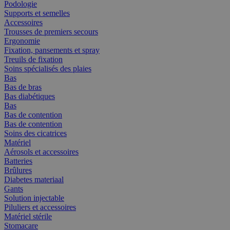
Podologie
Supports et semelles
Accessoires
Trousses de premiers secours
Ergonomie
Fixation, pansements et spray
Treuils de fixation
Soins spécialisés des plaies
Bas
Bas de bras
Bas diabétiques
Bas
Bas de contention
Bas de contention
Soins des cicatrices
Matériel
Aérosols et accessoires
Batteries
Brûlures
Diabetes materiaal
Gants
Solution injectable
Piluliers et accessoires
Matériel stérile
Stomacare