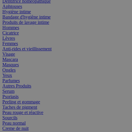
Dentifrice homéopathique
Aphtouses
Hygiène intime
Bandage d'hygiène intime
Produits de lavage intime
Hommes
Cicatrice
Lèvres
Femmes
Anti-rides et vieillissement
Visage
Mascara
Masques
Ongles
Yeux
Parfumes
Autres Produits
Serum
Psoriasis
Peeling et gommage
Taches de pigment
Peau rouge et réactive
Sourcils
Peau normal
Creme de nuit