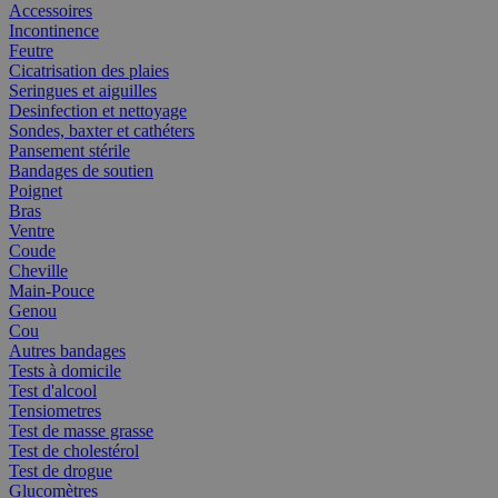
Accessoires
Incontinence
Feutre
Cicatrisation des plaies
Seringues et aiguilles
Desinfection et nettoyage
Sondes, baxter et cathéters
Pansement stérile
Bandages de soutien
Poignet
Bras
Ventre
Coude
Cheville
Main-Pouce
Genou
Cou
Autres bandages
Tests à domicile
Test d'alcool
Tensiometres
Test de masse grasse
Test de cholestérol
Test de drogue
Glucomètres