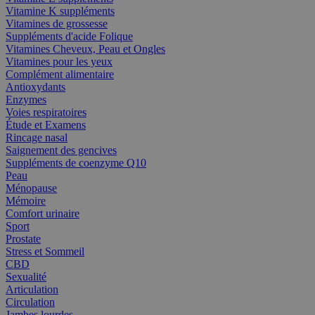
Vitamine K suppléments
Vitamines de grossesse
Suppléments d'acide Folique
Vitamines Cheveux, Peau et Ongles
Vitamines pour les yeux
Complément alimentaire
Antioxydants
Enzymes
Voies respiratoires
Étude et Examens
Rincage nasal
Saignement des gencives
Suppléments de coenzyme Q10
Peau
Ménopause
Mémoire
Comfort urinaire
Sport
Prostate
Stress et Sommeil
CBD
Sexualité
Articulation
Circulation
Jambes lourdes