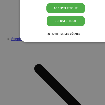
ACCEPTER TOUT
REFUSER TOUT
AFFICHER LES DÉTAILS
Suppléments
STRICTEMENT NÉCESSAIRES
PERFORMANCE
CIBLAGE
FONCTIONNALITÉ
Strictement nécessaires
Performance
Ciblage
Fonctionnalité
Les cookies strictement nécessaires habilitent des