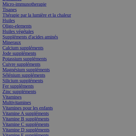
Micro-immunotherapie
Tisanes
Thérapie par la lumière et la chaleur
Huiles
Oligo-elements
Huiles végétales
Suppléments d'acides aminés
Mineraux
Calcium suppléments
Jode suppléments
Potassium suppléments
Cuivre suppléments
Magnésium suppléments
Sélénium suppléments
Silicium suppléments
Fer suppléments
Zinc suppléments
Vitamines
Multivitamines
Vitamines pour les enfants
Vitamine A suppléments
Vitamine B suppléments
Vitamine C suppléments
Vitamine D suppléments
Vitamine E suppléments