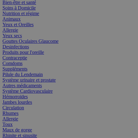
Bien-être et santé
Soins à Domicile
Nutrition et régime
Animaux
Yeux et Oreilles
Allergie
Yeux secs
Gouttes Oculaires Glaucome
Desinfections
Produits pour l'oreille
Contraceptie
Comdoms
Suppléments
Pilule du Lendemain
Système urinaire et prostate
Autres médicaments
Système Cardiovasculaire
Hémorroïdes
Jambes lourdes
Circulation
Rhumes
Allergie
Toux
Maux de gorge
Rhinite et sinusite