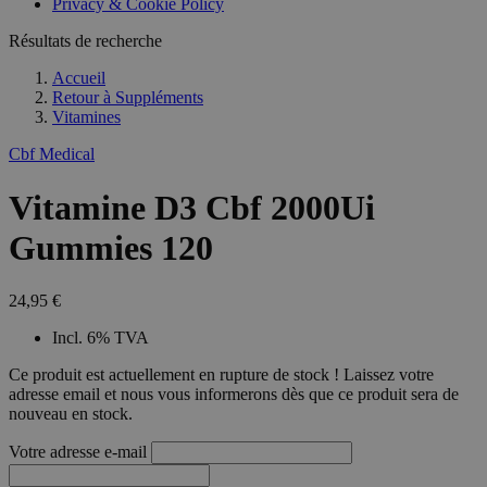
Privacy & Cookie Policy
combineren to
veel versc
gebruikerssess
Microsoft
analytische
Résultats de recherche
waardoor 
doeleinden.
kunnen w
gevolgd.
Accueil
Retour à
Suppléments
Vitamines
Cbf Medical
Vitamine D3 Cbf 2000Ui
Gummies 120
24,95 €
Incl. 6% TVA
Ce produit est actuellement en rupture de stock ! Laissez votre
adresse email et nous vous informerons dès que ce produit sera de
nouveau en stock.
Votre adresse e-mail