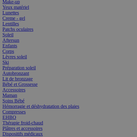
Make-up
Yeux matériel
Lunettes
Creme - gel
Lentilles
Patchs oculaires
Soleil
Aftersun
Enfants
Corps
Lèvres soleil
Ski
Préparation soleil
Autobronzant
Lit de bronzage
Bébé et Grossesse
Accessoires
Maman
Soins Bébé
Hémorragie et déshydratation des plaies
Compresses
EHBO
Thérapie froid-chaud
Plâtres et accessoires
Dispositifs médicaux