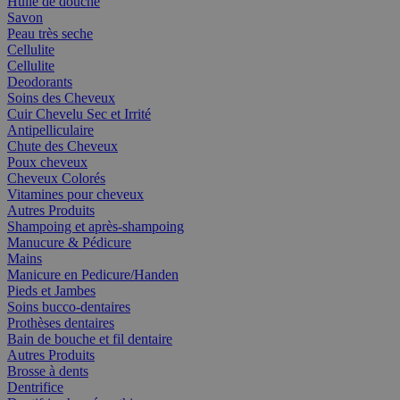
Huile de douche
Savon
Peau très seche
Cellulite
Cellulite
Deodorants
Soins des Cheveux
Cuir Chevelu Sec et Irrité
Antipelliculaire
Chute des Cheveux
Poux cheveux
Cheveux Colorés
Vitamines pour cheveux
Autres Produits
Shampoing et après-shampoing
Manucure & Pédicure
Mains
Manicure en Pedicure/Handen
Pieds et Jambes
Soins bucco-dentaires
Prothèses dentaires
Bain de bouche et fil dentaire
Autres Produits
Brosse à dents
Dentrifice