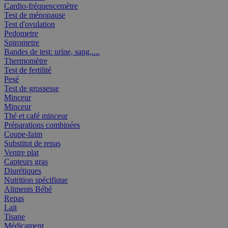
Cardio-fréquencemètre
Test de ménopause
Test d'ovulation
Pedometre
Spirometre
Bandes de test: urine, sang,....
Thermomètre
Test de fertilité
Pesé
Test de grossesse
Minceur
Minceur
Thé et café minceur
Préparations combinées
Coupe-faim
Substitut de repas
Ventre plat
Capteurs gras
Diurétiques
Nutrition spécifique
Aliments Bébé
Repas
Lait
Tisane
Médicament