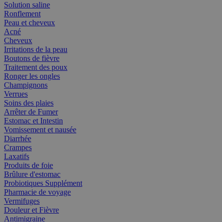
Solution saline
Ronflement
Peau et cheveux
Acné
Cheveux
Irritations de la peau
Boutons de fièvre
Traitement des poux
Ronger les ongles
Champignons
Verrues
Soins des plaies
Arrêter de Fumer
Estomac et Intestin
Vomissement et nausée
Diarrhée
Crampes
Laxatifs
Produits de foie
Brûlure d'estomac
Probiotiques Supplément
Pharmacie de voyage
Vermifuges
Douleur et Fièvre
Antimigraine