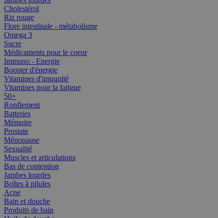
Cholestérol
Riz rouge
Flore intestinale - métabolisme
Omega 3
Sucre
Médicaments pour le coeur
Immuno - Energie
Booster d'énergie
Vitamines d'imuunité
Vitamines pour la faitgue
50+
Ronflement
Batteries
Mémoire
Prostate
Ménopause
Sexualité
Muscles et articulations
Bas de contention
Jambes lourdes
Boîtes à pilules
Acne
Bain et douche
Produits de bain