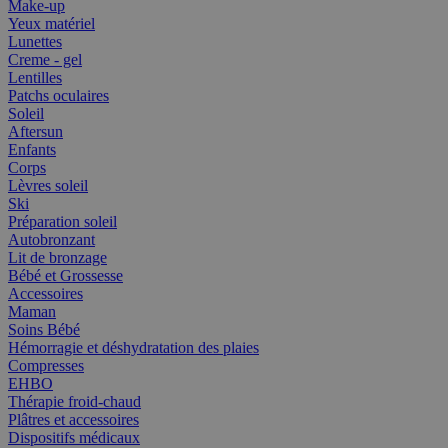
Make-up
Yeux matériel
Lunettes
Creme - gel
Lentilles
Patchs oculaires
Soleil
Aftersun
Enfants
Corps
Lèvres soleil
Ski
Préparation soleil
Autobronzant
Lit de bronzage
Bébé et Grossesse
Accessoires
Maman
Soins Bébé
Hémorragie et déshydratation des plaies
Compresses
EHBO
Thérapie froid-chaud
Plâtres et accessoires
Dispositifs médicaux