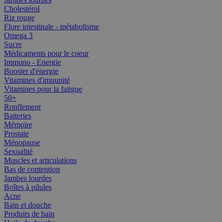
Cholestérol
Riz rouge
Flore intestinale - métabolisme
Omega 3
Sucre
Médicaments pour le coeur
Immuno - Energie
Booster d'énergie
Vitamines d'imuunité
Vitamines pour la faitgue
50+
Ronflement
Batteries
Mémoire
Prostate
Ménopause
Sexualité
Muscles et articulations
Bas de contention
Jambes lourdes
Boîtes à pilules
Acne
Bain et douche
Produits de bain