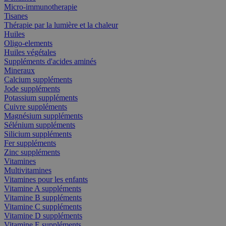
Micro-immunotherapie
Tisanes
Thérapie par la lumière et la chaleur
Huiles
Oligo-elements
Huiles végétales
Suppléments d'acides aminés
Mineraux
Calcium suppléments
Jode suppléments
Potassium suppléments
Cuivre suppléments
Magnésium suppléments
Sélénium suppléments
Silicium suppléments
Fer suppléments
Zinc suppléments
Vitamines
Multivitamines
Vitamines pour les enfants
Vitamine A suppléments
Vitamine B suppléments
Vitamine C suppléments
Vitamine D suppléments
Vitamine E suppléments