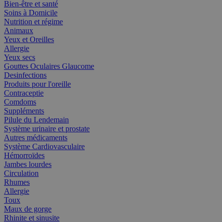
Bien-être et santé
Soins à Domicile
Nutrition et régime
Animaux
Yeux et Oreilles
Allergie
Yeux secs
Gouttes Oculaires Glaucome
Desinfections
Produits pour l'oreille
Contraceptie
Comdoms
Suppléments
Pilule du Lendemain
Système urinaire et prostate
Autres médicaments
Système Cardiovasculaire
Hémorroïdes
Jambes lourdes
Circulation
Rhumes
Allergie
Toux
Maux de gorge
Rhinite et sinusite