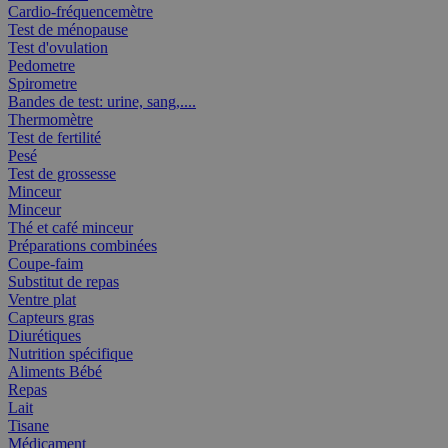
Cardio-fréquencemètre
Test de ménopause
Test d'ovulation
Pedometre
Spirometre
Bandes de test: urine, sang,....
Thermomètre
Test de fertilité
Pesé
Test de grossesse
Minceur
Minceur
Thé et café minceur
Préparations combinées
Coupe-faim
Substitut de repas
Ventre plat
Capteurs gras
Diurétiques
Nutrition spécifique
Aliments Bébé
Repas
Lait
Tisane
Médicament