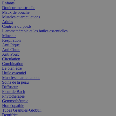
Enfants
Douleur menstruelle
Maux de bouche
Muscles et articulations
Adults
Contrôle du poids
L'aromathérapie et les huiles essentielles
Minceur
Respiration
Anti Pique
Anti Chute
Anti Poux
Circulation
Combination
Le bien-être
Huile essentiel
Muscles et articulations
Soins de la peau
Diffuseur
Fleur de Bach
Phytothérapie
Gemmothérapie
Homéopathie
Tubes Granules-Globuli
Dentifrice