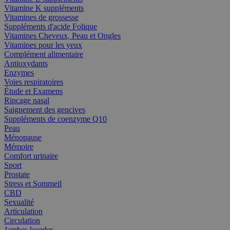
Vitamine K suppléments
Vitamines de grossesse
Suppléments d'acide Folique
Vitamines Cheveux, Peau et Ongles
Vitamines pour les yeux
Complément alimentaire
Antioxydants
Enzymes
Voies respiratoires
Étude et Examens
Rincage nasal
Saignement des gencives
Suppléments de coenzyme Q10
Peau
Ménopause
Mémoire
Comfort urinaire
Sport
Prostate
Stress et Sommeil
CBD
Sexualité
Articulation
Circulation
Jambes lourdes