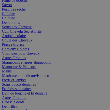
Huile de douche
Savon
Peau très seche
Cellulite
Cellulite
Deodorants
Soins des Cheveux
Cuir Chevelu Sec et Irrité
Antipelliculaire
Chute des Cheveux
Poux cheveux
Cheveux Colorés
Vitamines pour cheveux
Autres Produits
Shampoing et après-shampoing
Manucure & Pédicure
Mains
Manicure en Pedicure/Handen
Pieds et Jambes
Soins bucco-dentaires
Prothèses dentaires
Bain de bouche et fil dentaire
Autres Produits
Brosse à dents
Dentrifice