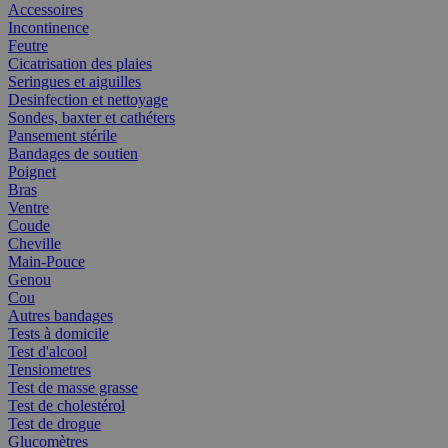
Accessoires
Incontinence
Feutre
Cicatrisation des plaies
Seringues et aiguilles
Desinfection et nettoyage
Sondes, baxter et cathéters
Pansement stérile
Bandages de soutien
Poignet
Bras
Ventre
Coude
Cheville
Main-Pouce
Genou
Cou
Autres bandages
Tests à domicile
Test d'alcool
Tensiometres
Test de masse grasse
Test de cholestérol
Test de drogue
Glucomètres