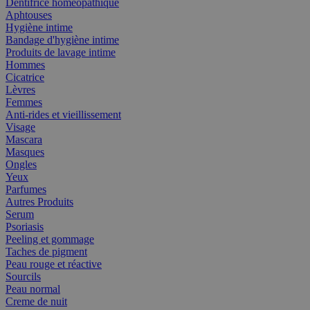
Dentifrice homéopathique
Aphtouses
Hygiène intime
Bandage d'hygiène intime
Produits de lavage intime
Hommes
Cicatrice
Lèvres
Femmes
Anti-rides et vieillissement
Visage
Mascara
Masques
Ongles
Yeux
Parfumes
Autres Produits
Serum
Psoriasis
Peeling et gommage
Taches de pigment
Peau rouge et réactive
Sourcils
Peau normal
Creme de nuit