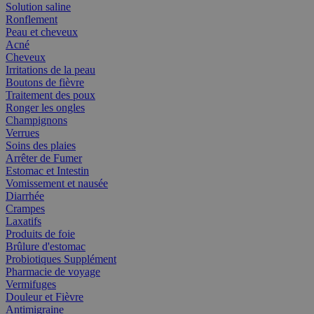
Solution saline
Ronflement
Peau et cheveux
Acné
Cheveux
Irritations de la peau
Boutons de fièvre
Traitement des poux
Ronger les ongles
Champignons
Verrues
Soins des plaies
Arrêter de Fumer
Estomac et Intestin
Vomissement et nausée
Diarrhée
Crampes
Laxatifs
Produits de foie
Brûlure d'estomac
Probiotiques Supplément
Pharmacie de voyage
Vermifuges
Douleur et Fièvre
Antimigraine