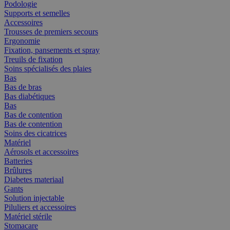
Podologie
Supports et semelles
Accessoires
Trousses de premiers secours
Ergonomie
Fixation, pansements et spray
Treuils de fixation
Soins spécialisés des plaies
Bas
Bas de bras
Bas diabétiques
Bas
Bas de contention
Bas de contention
Soins des cicatrices
Matériel
Aérosols et accessoires
Batteries
Brûlures
Diabetes materiaal
Gants
Solution injectable
Piluliers et accessoires
Matériel stérile
Stomacare