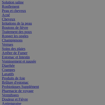
Solution saline
Ronflement
Peau et cheveux
Acné
Cheveux
Irritations de la peau
Boutons de fièvre
Traitement des poux
Ronger les ongles
Champignons
Verrues
Soins des plaies
Arrêter de Fumer
Estomac et Intestin
Vomissement et nausée
Diarrhée
Crampes
Laxatifs
Produits de foie
Brûlure d'estomac
Probiotiques Supplément
Pharmacie de voyage
Vermifuges
Douleur et Fièvre
Antimigraine