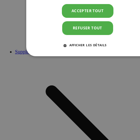
ACCEPTER TOUT
REFUSER TOUT
AFFICHER LES DÉTAILS
Suppléments
STRICTEMENT NÉCESSAIRES
PERFORMANCE
CIBLAGE
FONCTIONNALITÉ
Strictement nécessaires
Performance
Ciblage
Fonctionnalité
Les cookies strictement nécessaires habilitent des