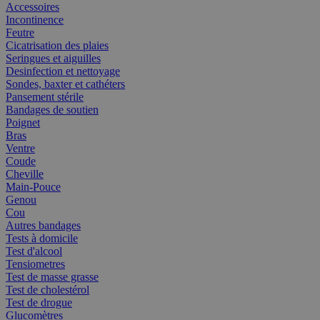
Accessoires
Incontinence
Feutre
Cicatrisation des plaies
Seringues et aiguilles
Desinfection et nettoyage
Sondes, baxter et cathéters
Pansement stérile
Bandages de soutien
Poignet
Bras
Ventre
Coude
Cheville
Main-Pouce
Genou
Cou
Autres bandages
Tests à domicile
Test d'alcool
Tensiometres
Test de masse grasse
Test de cholestérol
Test de drogue
Glucomètres