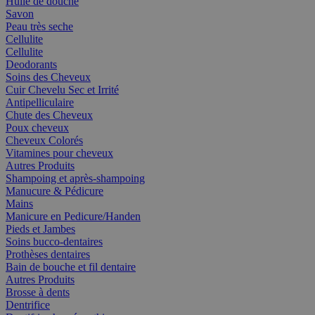
Huile de douche
Savon
Peau très seche
Cellulite
Cellulite
Deodorants
Soins des Cheveux
Cuir Chevelu Sec et Irrité
Antipelliculaire
Chute des Cheveux
Poux cheveux
Cheveux Colorés
Vitamines pour cheveux
Autres Produits
Shampoing et après-shampoing
Manucure & Pédicure
Mains
Manicure en Pedicure/Handen
Pieds et Jambes
Soins bucco-dentaires
Prothèses dentaires
Bain de bouche et fil dentaire
Autres Produits
Brosse à dents
Dentrifice