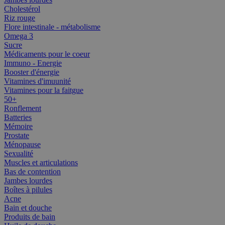
Cholestérol
Riz rouge
Flore intestinale - métabolisme
Omega 3
Sucre
Médicaments pour le coeur
Immuno - Energie
Booster d'énergie
Vitamines d'imuunité
Vitamines pour la faitgue
50+
Ronflement
Batteries
Mémoire
Prostate
Ménopause
Sexualité
Muscles et articulations
Bas de contention
Jambes lourdes
Boîtes à pilules
Acne
Bain et douche
Produits de bain