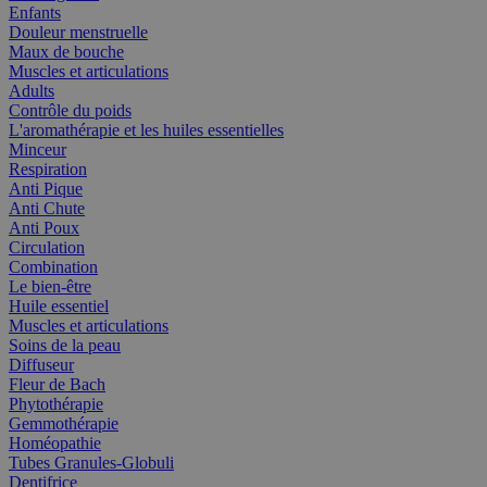
Enfants
Douleur menstruelle
Maux de bouche
Muscles et articulations
Adults
Contrôle du poids
L'aromathérapie et les huiles essentielles
Minceur
Respiration
Anti Pique
Anti Chute
Anti Poux
Circulation
Combination
Le bien-être
Huile essentiel
Muscles et articulations
Soins de la peau
Diffuseur
Fleur de Bach
Phytothérapie
Gemmothérapie
Homéopathie
Tubes Granules-Globuli
Dentifrice