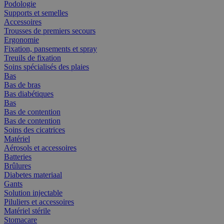
Podologie
Supports et semelles
Accessoires
Trousses de premiers secours
Ergonomie
Fixation, pansements et spray
Treuils de fixation
Soins spécialisés des plaies
Bas
Bas de bras
Bas diabétiques
Bas
Bas de contention
Bas de contention
Soins des cicatrices
Matériel
Aérosols et accessoires
Batteries
Brûlures
Diabetes materiaal
Gants
Solution injectable
Piluliers et accessoires
Matériel stérile
Stomacare