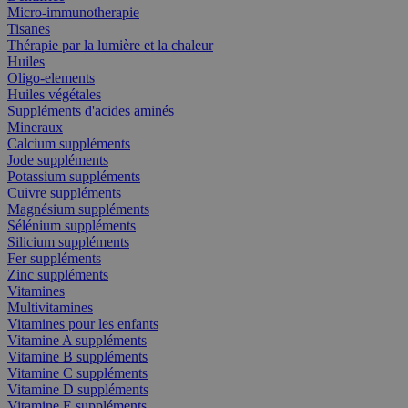
Micro-immunotherapie
Tisanes
Thérapie par la lumière et la chaleur
Huiles
Oligo-elements
Huiles végétales
Suppléments d'acides aminés
Mineraux
Calcium suppléments
Jode suppléments
Potassium suppléments
Cuivre suppléments
Magnésium suppléments
Sélénium suppléments
Silicium suppléments
Fer suppléments
Zinc suppléments
Vitamines
Multivitamines
Vitamines pour les enfants
Vitamine A suppléments
Vitamine B suppléments
Vitamine C suppléments
Vitamine D suppléments
Vitamine E suppléments