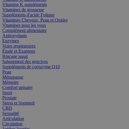
Vitamine K suppléments
Vitamines de grossesse
Suppléments d'acide Folique
Vitamines Cheveux, Peau et Ongles
Vitamines pour les yeux
Complément alimentaire
Antioxydants
Enzymes
Voies respiratoires
Étude et Examens
Rincage nasal
Saignement des gencives
Suppléments de coenzyme Q10
Peau
Ménopause
Mémoire
Comfort urinaire
Sport
Prostate
Stress et Sommeil
CBD
Sexualité
Articulation
Circulation
Jambes lourdes