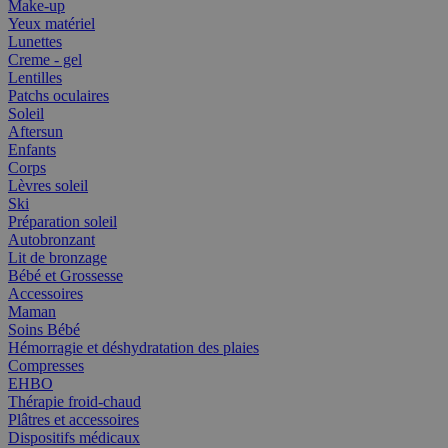
Make-up
Yeux matériel
Lunettes
Creme - gel
Lentilles
Patchs oculaires
Soleil
Aftersun
Enfants
Corps
Lèvres soleil
Ski
Préparation soleil
Autobronzant
Lit de bronzage
Bébé et Grossesse
Accessoires
Maman
Soins Bébé
Hémorragie et déshydratation des plaies
Compresses
EHBO
Thérapie froid-chaud
Plâtres et accessoires
Dispositifs médicaux