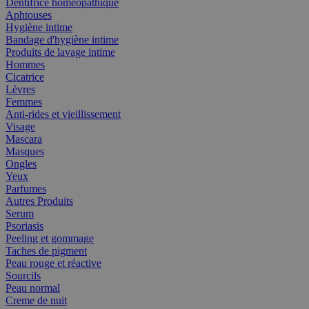
Dentifrice homéopathique
Aphtouses
Hygiène intime
Bandage d'hygiène intime
Produits de lavage intime
Hommes
Cicatrice
Lèvres
Femmes
Anti-rides et vieillissement
Visage
Mascara
Masques
Ongles
Yeux
Parfumes
Autres Produits
Serum
Psoriasis
Peeling et gommage
Taches de pigment
Peau rouge et réactive
Sourcils
Peau normal
Creme de nuit