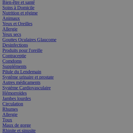
Bien-être et santé
Soins à Domicile
Nutrition et régime
Animaux
Yeux et Oreilles
Allergie
Yeux secs
Gouttes Oculaires Glaucome
Desinfections
Produits pour l'oreille
Contraceptie
Comdoms
Suppléments
Pilule du Lendemain
Système urinaire et prostate
Autres médicaments
Système Cardiovasculaire
Hémorroïdes
Jambes lourdes
Circulation
Rhumes
Allergie
Toux
Maux de gorge
Rhinite et sinusite