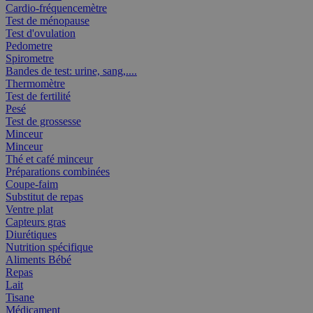
Cardio-fréquencemètre
Test de ménopause
Test d'ovulation
Pedometre
Spirometre
Bandes de test: urine, sang,....
Thermomètre
Test de fertilité
Pesé
Test de grossesse
Minceur
Minceur
Thé et café minceur
Préparations combinées
Coupe-faim
Substitut de repas
Ventre plat
Capteurs gras
Diurétiques
Nutrition spécifique
Aliments Bébé
Repas
Lait
Tisane
Médicament