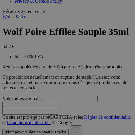
Privacy & Cookie Policy
combineren to
veel versc
gebruikerssess
Microsoft
analytische
Résultats de recherche
waardoor 
doeleinden.
kunnen w
Wolf - Safco
gevolgd.
Wolf Poire Effilee Souple 35ml
5,52 €
Incl. 21% TVA
Remise supplémentaire de 5% à partir de 3 des mêmes produits
Ce produit est actuellement en rupture de stock ! Laissez votre
adresse email et nous vous informerons dès que ce produit sera de
nouveau en stock.
Votre adresse e-mail
Ce site est protégé par reCAPTCHA et les
Règles de confidentialité
et
Conditions d'utilisation
de Google.
Informez-moi des nouveaux stocks