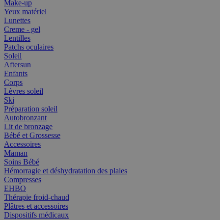
Make-up
Yeux matériel
Lunettes
Creme - gel
Lentilles
Patchs oculaires
Soleil
Aftersun
Enfants
Corps
Lèvres soleil
Ski
Préparation soleil
Autobronzant
Lit de bronzage
Bébé et Grossesse
Accessoires
Maman
Soins Bébé
Hémorragie et déshydratation des plaies
Compresses
EHBO
Thérapie froid-chaud
Plâtres et accessoires
Dispositifs médicaux