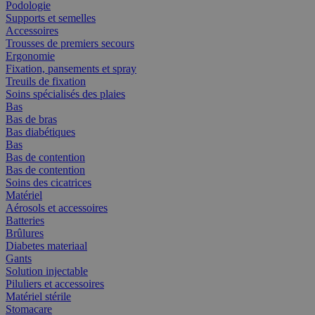
Podologie
Supports et semelles
Accessoires
Trousses de premiers secours
Ergonomie
Fixation, pansements et spray
Treuils de fixation
Soins spécialisés des plaies
Bas
Bas de bras
Bas diabétiques
Bas
Bas de contention
Bas de contention
Soins des cicatrices
Matériel
Aérosols et accessoires
Batteries
Brûlures
Diabetes materiaal
Gants
Solution injectable
Piluliers et accessoires
Matériel stérile
Stomacare