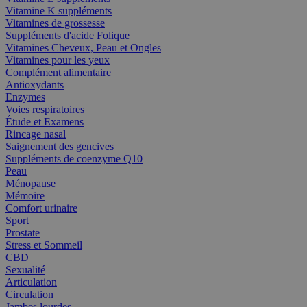
Vitamine K suppléments
Vitamines de grossesse
Suppléments d'acide Folique
Vitamines Cheveux, Peau et Ongles
Vitamines pour les yeux
Complément alimentaire
Antioxydants
Enzymes
Voies respiratoires
Étude et Examens
Rincage nasal
Saignement des gencives
Suppléments de coenzyme Q10
Peau
Ménopause
Mémoire
Comfort urinaire
Sport
Prostate
Stress et Sommeil
CBD
Sexualité
Articulation
Circulation
Jambes lourdes