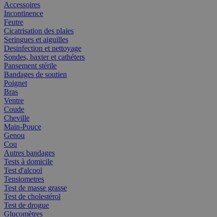
Accessoires
Incontinence
Feutre
Cicatrisation des plaies
Seringues et aiguilles
Desinfection et nettoyage
Sondes, baxter et cathéters
Pansement stérile
Bandages de soutien
Poignet
Bras
Ventre
Coude
Cheville
Main-Pouce
Genou
Cou
Autres bandages
Tests à domicile
Test d'alcool
Tensiometres
Test de masse grasse
Test de cholestérol
Test de drogue
Glucomètres