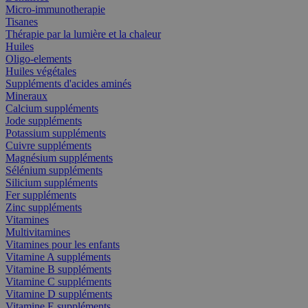
Micro-immunotherapie
Tisanes
Thérapie par la lumière et la chaleur
Huiles
Oligo-elements
Huiles végétales
Suppléments d'acides aminés
Mineraux
Calcium suppléments
Jode suppléments
Potassium suppléments
Cuivre suppléments
Magnésium suppléments
Sélénium suppléments
Silicium suppléments
Fer suppléments
Zinc suppléments
Vitamines
Multivitamines
Vitamines pour les enfants
Vitamine A suppléments
Vitamine B suppléments
Vitamine C suppléments
Vitamine D suppléments
Vitamine E suppléments