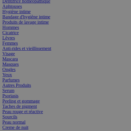
Dentifrice homéopathique
Aphtouses
Hygiène intime
Bandage d'hygiène intime
Produits de lavage intime
Hommes
Cicatrice
Lèvres
Femmes
Anti-rides et vieillissement
Visage
Mascara
Masques
Ongles
Yeux
Parfumes
Autres Produits
Serum
Psoriasis
Peeling et gommage
Taches de pigment
Peau rouge et réactive
Sourcils
Peau normal
Creme de nuit