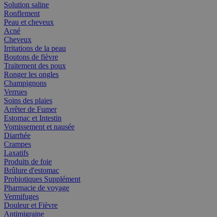
Solution saline
Ronflement
Peau et cheveux
Acné
Cheveux
Irritations de la peau
Boutons de fièvre
Traitement des poux
Ronger les ongles
Champignons
Verrues
Soins des plaies
Arrêter de Fumer
Estomac et Intestin
Vomissement et nausée
Diarrhée
Crampes
Laxatifs
Produits de foie
Brûlure d'estomac
Probiotiques Supplément
Pharmacie de voyage
Vermifuges
Douleur et Fièvre
Antimigraine