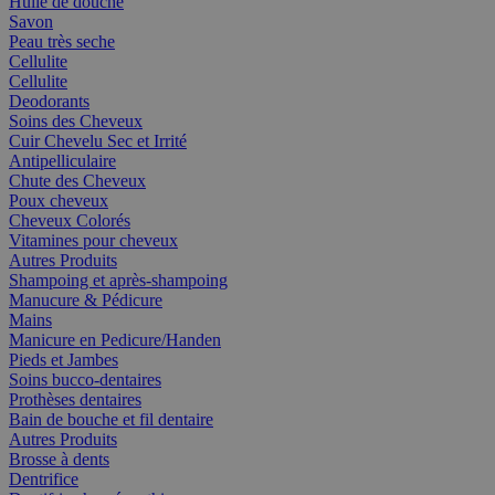
Huile de douche
Savon
Peau très seche
Cellulite
Cellulite
Deodorants
Soins des Cheveux
Cuir Chevelu Sec et Irrité
Antipelliculaire
Chute des Cheveux
Poux cheveux
Cheveux Colorés
Vitamines pour cheveux
Autres Produits
Shampoing et après-shampoing
Manucure & Pédicure
Mains
Manicure en Pedicure/Handen
Pieds et Jambes
Soins bucco-dentaires
Prothèses dentaires
Bain de bouche et fil dentaire
Autres Produits
Brosse à dents
Dentrifice