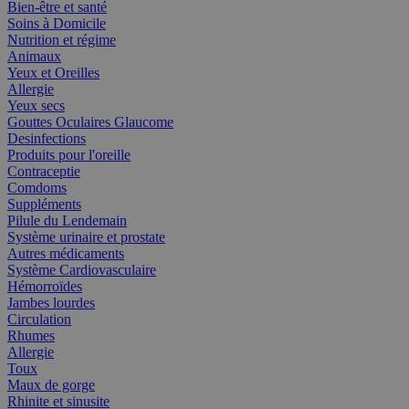
Bien-être et santé
Soins à Domicile
Nutrition et régime
Animaux
Yeux et Oreilles
Allergie
Yeux secs
Gouttes Oculaires Glaucome
Desinfections
Produits pour l'oreille
Contraceptie
Comdoms
Suppléments
Pilule du Lendemain
Système urinaire et prostate
Autres médicaments
Système Cardiovasculaire
Hémorroïdes
Jambes lourdes
Circulation
Rhumes
Allergie
Toux
Maux de gorge
Rhinite et sinusite