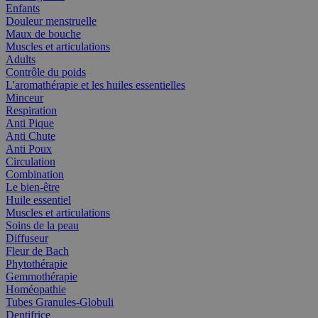
Enfants
Douleur menstruelle
Maux de bouche
Muscles et articulations
Adults
Contrôle du poids
L'aromathérapie et les huiles essentielles
Minceur
Respiration
Anti Pique
Anti Chute
Anti Poux
Circulation
Combination
Le bien-être
Huile essentiel
Muscles et articulations
Soins de la peau
Diffuseur
Fleur de Bach
Phytothérapie
Gemmothérapie
Homéopathie
Tubes Granules-Globuli
Dentifrice