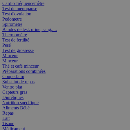
Cardio-fréquencemètre
Test de ménopause
Test d'ovulation
Pedometre
Spirometre
Bandes de test: urine, sang,....
Thermomètre
Test de fertilité
Pesé
Test de grossesse
Minceur
Minceur
Thé et café minceur
Préparations combinées
Coupe-faim
Substitut de repas
Ventre plat
Capteurs gras
Diurétiques
Nutrition spécifique
Aliments Bébé
Repas
Lait
Tisane
Médicament