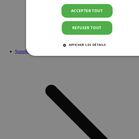
ACCEPTER TOUT
REFUSER TOUT
AFFICHER LES DÉTAILS
Suppléments
STRICTEMENT NÉCESSAIRES
PERFORMANCE
CIBLAGE
FONCTIONNALITÉ
Strictement nécessaires
Performance
Ciblage
Fonctionnalité
Les cookies strictement nécessaires habilitent des