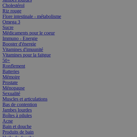
Cholestérol
Riz rouge
Flore intestinale - métabolisme
Omega 3
Sucre
Médicaments pour le coeur
Immuno - Energie
Booster d'énergie
Vitamines d'imuunité
Vitamines pour la faitgue
50+
Ronflement
Batteries
Mémoire
Prostate
Ménopause
Sexualité
Muscles et articulations
Bas de contention
Jambes lourdes
Boîtes à pilules
Acne
Bain et douche
Produits de bain