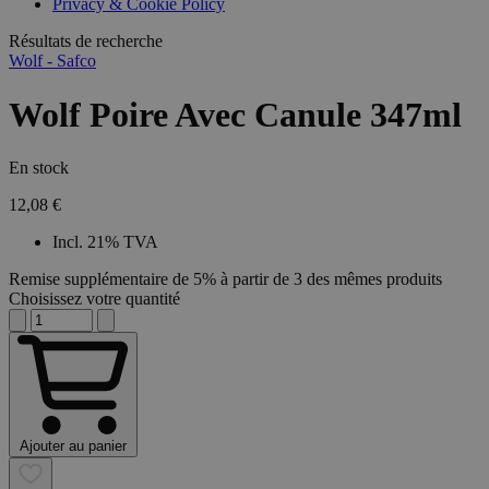
Privacy & Cookie Policy
combineren to
veel versc
gebruikerssess
Microsoft
analytische
Résultats de recherche
waardoor 
doeleinden.
kunnen w
Wolf - Safco
gevolgd.
Wolf Poire Avec Canule 347ml
En stock
12,08 €
Incl. 21% TVA
Remise supplémentaire de 5% à partir de 3 des mêmes produits
Choisissez votre quantité
Ajouter au panier