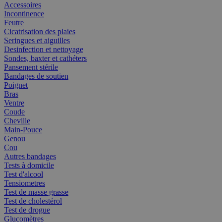
Accessoires
Incontinence
Feutre
Cicatrisation des plaies
Seringues et aiguilles
Desinfection et nettoyage
Sondes, baxter et cathéters
Pansement stérile
Bandages de soutien
Poignet
Bras
Ventre
Coude
Cheville
Main-Pouce
Genou
Cou
Autres bandages
Tests à domicile
Test d'alcool
Tensiometres
Test de masse grasse
Test de cholestérol
Test de drogue
Glucomètres