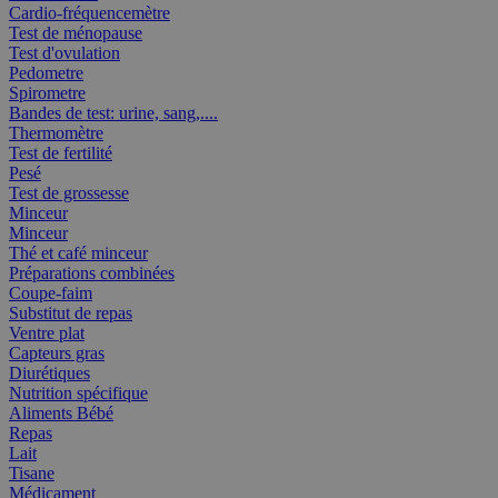
Cardio-fréquencemètre
Test de ménopause
Test d'ovulation
Pedometre
Spirometre
Bandes de test: urine, sang,....
Thermomètre
Test de fertilité
Pesé
Test de grossesse
Minceur
Minceur
Thé et café minceur
Préparations combinées
Coupe-faim
Substitut de repas
Ventre plat
Capteurs gras
Diurétiques
Nutrition spécifique
Aliments Bébé
Repas
Lait
Tisane
Médicament