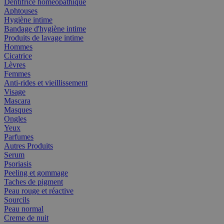
Dentifrice homéopathique
Aphtouses
Hygiène intime
Bandage d'hygiène intime
Produits de lavage intime
Hommes
Cicatrice
Lèvres
Femmes
Anti-rides et vieillissement
Visage
Mascara
Masques
Ongles
Yeux
Parfumes
Autres Produits
Serum
Psoriasis
Peeling et gommage
Taches de pigment
Peau rouge et réactive
Sourcils
Peau normal
Creme de nuit