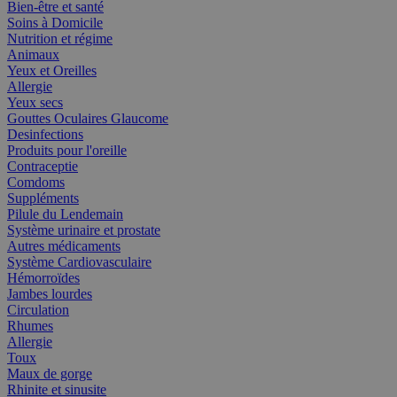
Bien-être et santé
Soins à Domicile
Nutrition et régime
Animaux
Yeux et Oreilles
Allergie
Yeux secs
Gouttes Oculaires Glaucome
Desinfections
Produits pour l'oreille
Contraceptie
Comdoms
Suppléments
Pilule du Lendemain
Système urinaire et prostate
Autres médicaments
Système Cardiovasculaire
Hémorroïdes
Jambes lourdes
Circulation
Rhumes
Allergie
Toux
Maux de gorge
Rhinite et sinusite