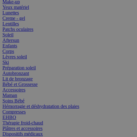
Make-up
Yeux matériel
Lunettes
Creme - gel
Lentilles
Patchs oculaires
Soleil
Aftersun
Enfants
Corps
Lèvres soleil
Ski
Préparation soleil
Autobronzant
Lit de bronzage
Bébé et Grossesse
Accessoires
Maman
Soins Bébé
Hémorragie et déshydratation des plaies
Compresses
EHBO
Thérapie froid-chaud
Plâtres et accessoires
Dispositifs médicaux