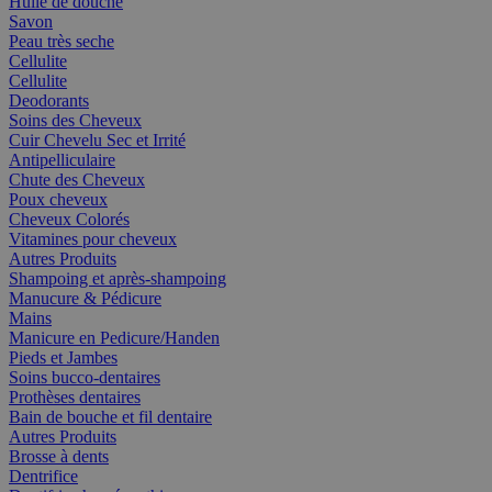
Huile de douche
Savon
Peau très seche
Cellulite
Cellulite
Deodorants
Soins des Cheveux
Cuir Chevelu Sec et Irrité
Antipelliculaire
Chute des Cheveux
Poux cheveux
Cheveux Colorés
Vitamines pour cheveux
Autres Produits
Shampoing et après-shampoing
Manucure & Pédicure
Mains
Manicure en Pedicure/Handen
Pieds et Jambes
Soins bucco-dentaires
Prothèses dentaires
Bain de bouche et fil dentaire
Autres Produits
Brosse à dents
Dentrifice