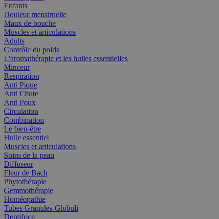
Enfants
Douleur menstruelle
Maux de bouche
Muscles et articulations
Adults
Contrôle du poids
L'aromathérapie et les huiles essentielles
Minceur
Respiration
Anti Pique
Anti Chute
Anti Poux
Circulation
Combination
Le bien-être
Huile essentiel
Muscles et articulations
Soins de la peau
Diffuseur
Fleur de Bach
Phytothérapie
Gemmothérapie
Homéopathie
Tubes Granules-Globuli
Dentifrice