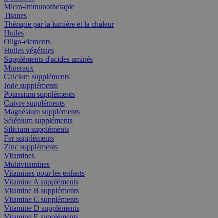
Micro-immunotherapie
Tisanes
Thérapie par la lumière et la chaleur
Huiles
Oligo-elements
Huiles végétales
Suppléments d'acides aminés
Mineraux
Calcium suppléments
Jode suppléments
Potassium suppléments
Cuivre suppléments
Magnésium suppléments
Sélénium suppléments
Silicium suppléments
Fer suppléments
Zinc suppléments
Vitamines
Multivitamines
Vitamines pour les enfants
Vitamine A suppléments
Vitamine B suppléments
Vitamine C suppléments
Vitamine D suppléments
Vitamine E suppléments