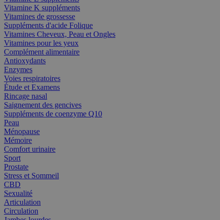
Vitamine K suppléments
Vitamines de grossesse
Suppléments d'acide Folique
Vitamines Cheveux, Peau et Ongles
Vitamines pour les yeux
Complément alimentaire
Antioxydants
Enzymes
Voies respiratoires
Étude et Examens
Rincage nasal
Saignement des gencives
Suppléments de coenzyme Q10
Peau
Ménopause
Mémoire
Comfort urinaire
Sport
Prostate
Stress et Sommeil
CBD
Sexualité
Articulation
Circulation
Jambes lourdes