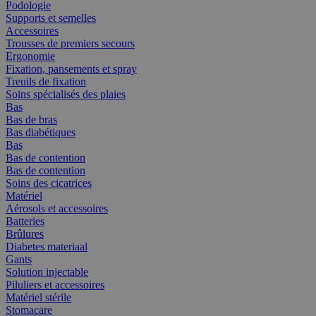
Podologie
Supports et semelles
Accessoires
Trousses de premiers secours
Ergonomie
Fixation, pansements et spray
Treuils de fixation
Soins spécialisés des plaies
Bas
Bas de bras
Bas diabétiques
Bas
Bas de contention
Bas de contention
Soins des cicatrices
Matériel
Aérosols et accessoires
Batteries
Brûlures
Diabetes materiaal
Gants
Solution injectable
Piluliers et accessoires
Matériel stérile
Stomacare