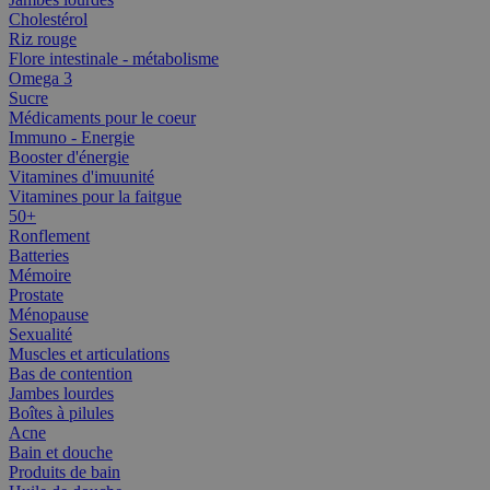
Cholestérol
Riz rouge
Flore intestinale - métabolisme
Omega 3
Sucre
Médicaments pour le coeur
Immuno - Energie
Booster d'énergie
Vitamines d'imuunité
Vitamines pour la faitgue
50+
Ronflement
Batteries
Mémoire
Prostate
Ménopause
Sexualité
Muscles et articulations
Bas de contention
Jambes lourdes
Boîtes à pilules
Acne
Bain et douche
Produits de bain