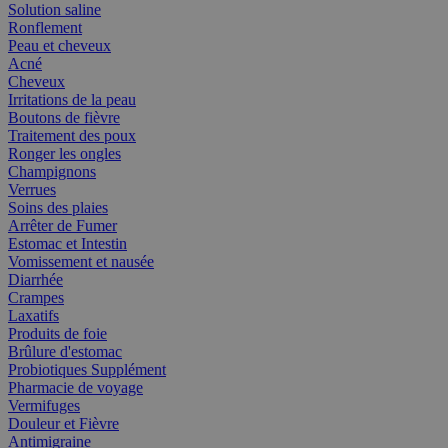
Solution saline
Ronflement
Peau et cheveux
Acné
Cheveux
Irritations de la peau
Boutons de fièvre
Traitement des poux
Ronger les ongles
Champignons
Verrues
Soins des plaies
Arrêter de Fumer
Estomac et Intestin
Vomissement et nausée
Diarrhée
Crampes
Laxatifs
Produits de foie
Brûlure d'estomac
Probiotiques Supplément
Pharmacie de voyage
Vermifuges
Douleur et Fièvre
Antimigraine