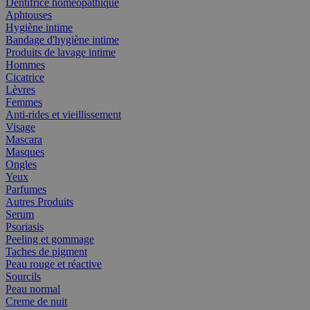
Dentifrice homéopathique
Aphtouses
Hygiène intime
Bandage d'hygiène intime
Produits de lavage intime
Hommes
Cicatrice
Lèvres
Femmes
Anti-rides et vieillissement
Visage
Mascara
Masques
Ongles
Yeux
Parfumes
Autres Produits
Serum
Psoriasis
Peeling et gommage
Taches de pigment
Peau rouge et réactive
Sourcils
Peau normal
Creme de nuit