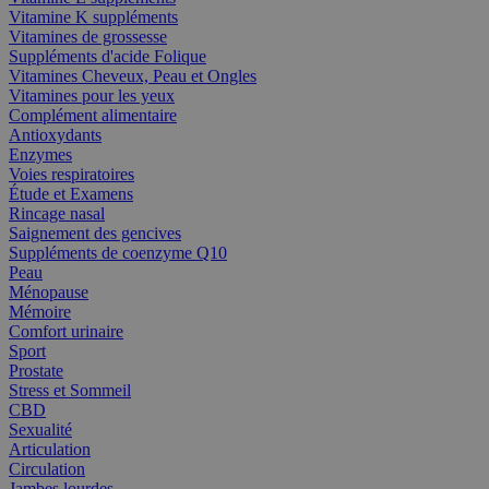
Vitamine K suppléments
Vitamines de grossesse
Suppléments d'acide Folique
Vitamines Cheveux, Peau et Ongles
Vitamines pour les yeux
Complément alimentaire
Antioxydants
Enzymes
Voies respiratoires
Étude et Examens
Rincage nasal
Saignement des gencives
Suppléments de coenzyme Q10
Peau
Ménopause
Mémoire
Comfort urinaire
Sport
Prostate
Stress et Sommeil
CBD
Sexualité
Articulation
Circulation
Jambes lourdes