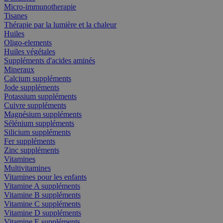
Micro-immunotherapie
Tisanes
Thérapie par la lumière et la chaleur
Huiles
Oligo-elements
Huiles végétales
Suppléments d'acides aminés
Mineraux
Calcium suppléments
Jode suppléments
Potassium suppléments
Cuivre suppléments
Magnésium suppléments
Sélénium suppléments
Silicium suppléments
Fer suppléments
Zinc suppléments
Vitamines
Multivitamines
Vitamines pour les enfants
Vitamine A suppléments
Vitamine B suppléments
Vitamine C suppléments
Vitamine D suppléments
Vitamine E suppléments