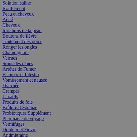
Solution saline
Ronflement
Peau et cheveux
Acné
Cheveux
Irritations de la peau
Boutons de fièvre
Traitement des poux
Ronger les ongles
Champignons
Verrues
Soins des plaies
Arrêter de Fumer
Estomac et Intestin
Vomissement et nausée
Diarrhée
Crampes
Laxatifs
Produits de foie
Brûlure d'estomac
Probiotiques Supplément
Pharmacie de voyage
Vermifuges
Douleur et Fièvre
Antimigraine