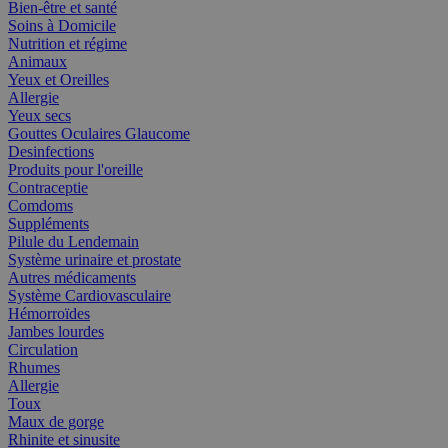
Bien-être et santé
Soins à Domicile
Nutrition et régime
Animaux
Yeux et Oreilles
Allergie
Yeux secs
Gouttes Oculaires Glaucome
Desinfections
Produits pour l'oreille
Contraceptie
Comdoms
Suppléments
Pilule du Lendemain
Système urinaire et prostate
Autres médicaments
Système Cardiovasculaire
Hémorroïdes
Jambes lourdes
Circulation
Rhumes
Allergie
Toux
Maux de gorge
Rhinite et sinusite