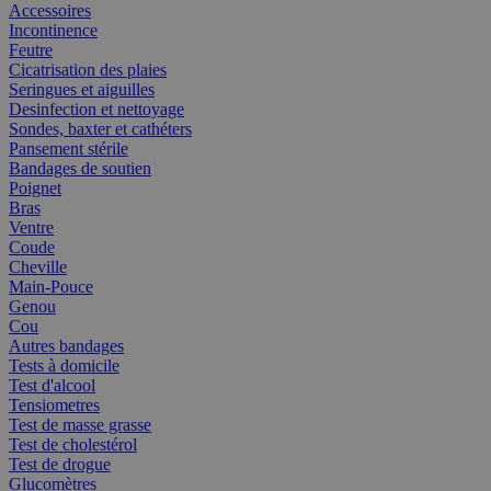
Accessoires
Incontinence
Feutre
Cicatrisation des plaies
Seringues et aiguilles
Desinfection et nettoyage
Sondes, baxter et cathéters
Pansement stérile
Bandages de soutien
Poignet
Bras
Ventre
Coude
Cheville
Main-Pouce
Genou
Cou
Autres bandages
Tests à domicile
Test d'alcool
Tensiometres
Test de masse grasse
Test de cholestérol
Test de drogue
Glucomètres