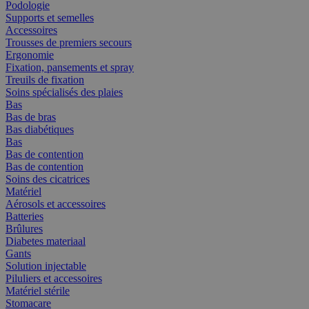
Podologie
Supports et semelles
Accessoires
Trousses de premiers secours
Ergonomie
Fixation, pansements et spray
Treuils de fixation
Soins spécialisés des plaies
Bas
Bas de bras
Bas diabétiques
Bas
Bas de contention
Bas de contention
Soins des cicatrices
Matériel
Aérosols et accessoires
Batteries
Brûlures
Diabetes materiaal
Gants
Solution injectable
Piluliers et accessoires
Matériel stérile
Stomacare