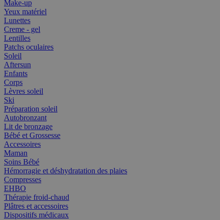
Make-up
Yeux matériel
Lunettes
Creme - gel
Lentilles
Patchs oculaires
Soleil
Aftersun
Enfants
Corps
Lèvres soleil
Ski
Préparation soleil
Autobronzant
Lit de bronzage
Bébé et Grossesse
Accessoires
Maman
Soins Bébé
Hémorragie et déshydratation des plaies
Compresses
EHBO
Thérapie froid-chaud
Plâtres et accessoires
Dispositifs médicaux