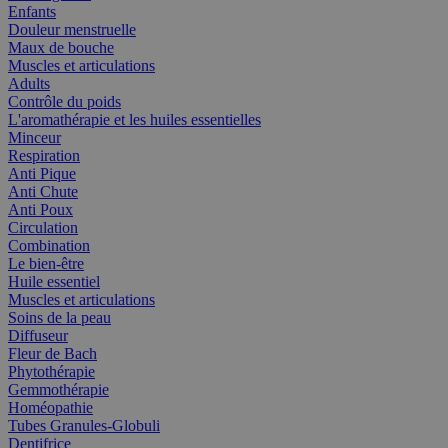
Enfants
Douleur menstruelle
Maux de bouche
Muscles et articulations
Adults
Contrôle du poids
L'aromathérapie et les huiles essentielles
Minceur
Respiration
Anti Pique
Anti Chute
Anti Poux
Circulation
Combination
Le bien-être
Huile essentiel
Muscles et articulations
Soins de la peau
Diffuseur
Fleur de Bach
Phytothérapie
Gemmothérapie
Homéopathie
Tubes Granules-Globuli
Dentifrice