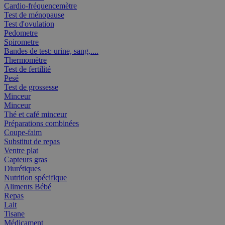
Cardio-fréquencemètre
Test de ménopause
Test d'ovulation
Pedometre
Spirometre
Bandes de test: urine, sang,....
Thermomètre
Test de fertilité
Pesé
Test de grossesse
Minceur
Minceur
Thé et café minceur
Préparations combinées
Coupe-faim
Substitut de repas
Ventre plat
Capteurs gras
Diurétiques
Nutrition spécifique
Aliments Bébé
Repas
Lait
Tisane
Médicament