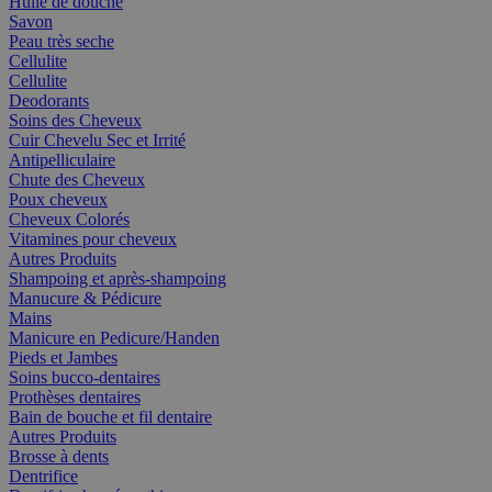
Huile de douche
Savon
Peau très seche
Cellulite
Cellulite
Deodorants
Soins des Cheveux
Cuir Chevelu Sec et Irrité
Antipelliculaire
Chute des Cheveux
Poux cheveux
Cheveux Colorés
Vitamines pour cheveux
Autres Produits
Shampoing et après-shampoing
Manucure & Pédicure
Mains
Manicure en Pedicure/Handen
Pieds et Jambes
Soins bucco-dentaires
Prothèses dentaires
Bain de bouche et fil dentaire
Autres Produits
Brosse à dents
Dentrifice