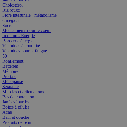
Cholestérol
Riz rouge
Flore intestinale - métabolisme
Omega 3
Sucre
Médicaments pour le coeur
Immuno - Energie
Booster d'énergie
Vitamines d'imuunité
Vitamines pour la faitgue
50+
Ronflement
Batteries
Mémoire
Prostate
Ménopause
Sexualité
Muscles et articulations
Bas de contention
Jambes lourdes
Boîtes à pilules
Acne
Bain et douche
Produits de bain