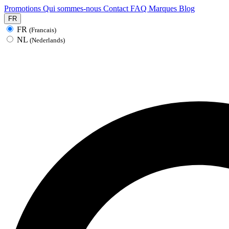
Promotions
Qui sommes-nous
Contact
FAQ
Marques
Blog
FR
FR
(Francais)
NL
(Nederlands)